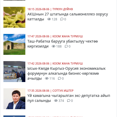
18:15 2026-08-06
|
ТҮРКҮН ДҮЙНӨ
АКШнын 27 штатында сальмонеллез оорусу
катталды
128
0
17:47 2026-08-06
|
КООМ ЖАНА ТУРМУШ
Таш-Рабатка барууга убактылуу чектөө
киргизилди
188
0
17:42 2026-08-06
|
КООМ ЖАНА ТУРМУШ
Ысык-Көлдө Кыргыз-Орусия экономикалык
форумунун алкагында бизнес-көргөзмө
ачылды
116
0
17:35 2026-08-06
|
СОТТУК ИШТЕР
Үй камагына чыгарылган экс-депутатка айып
пул салынды
374
0