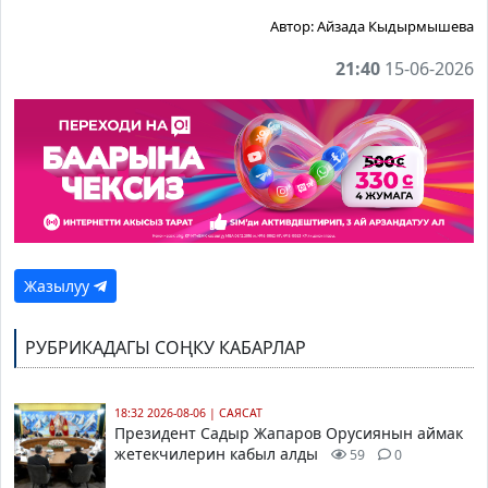
Автор:
Айзада Кыдырмышева
21:40
15-06-2026
Жазылуу
РУБРИКАДАГЫ СОҢКУ КАБАРЛАР
18:32 2026-08-06
|
САЯСАТ
Президент Садыр Жапаров Орусиянын аймак
жетекчилерин кабыл алды
59
0