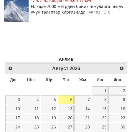
17:26 2026-08-06
|
КООМ ЖАНА ТУРМУШ
Өлкөдө 7000 метрден бийик чокуларга чыгуу
үчүн талаптар киргизилди
193
0
АРХИВ
Август
2026
Дш
Шш
Шр
Бш
Жм
Иш
Жш
1
2
3
4
5
6
7
8
9
10
11
12
13
14
15
16
17
18
19
20
21
22
23
24
25
26
27
28
29
30