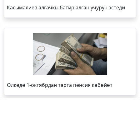
Касымалиев алгачкы батир алган учурун эстеди
Өлкөдө 1-октябрдан тарта пенсия көбөйөт