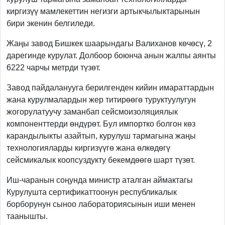
киргизүү мамлекеттин негизги артыкчылыктарынын
бири экенин белгиледи.
Жаңы завод Бишкек шаарындагы Валиханов көчөсү, 2
дарегинде курулат. Долбоор боюнча анын жалпы аянты
6222 чарчы метрди түзөт.
Завод пайдаланууга берилгенден кийин имараттардын
жана курулмалардын жер титирөөгө туруктуулугун
жогорулатуучу заманбап сейсмоизоляциялык
компоненттерди өндүрөт. Бул импортко болгон көз
карандылыкты азайтып, курулуш тармагына жаңы
технологияларды киргизүүгө жана өлкөдөгү
сейсмикалык коопсуздукту бекемдөөгө шарт түзөт.
Иш-чаранын соңунда министр аталган аймактагы
Курулушта сертификаттоонун республикалык
борборунун сыноо лабораториясынын иши менен
таанышты.