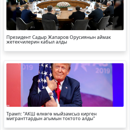
Президент Садыр Жапаров Орусиянын аймак
жетекчилерин кабыл алды
Трамп
: "АКШ өлкөгө мыйзамсыз кирген
мигранттардын агымын токтото алды"