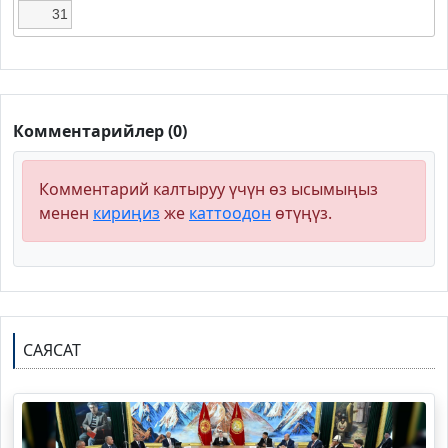
31
Комментарийлер (0)
Комментарий калтыруу үчүн өз ысымыңыз
менен
кириңиз
же
каттоодон
өтүңүз.
САЯСАТ