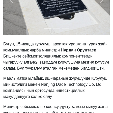
Previous
Next
Бүгүн, 15-июнда курулуш, архитектура жана турак жай-
коммуналдык чарба министри
Нурдан
Орунтаев
Бишкекте сейсмоизоляциялык компоненттерди
чыгаруучу алгачкы заводдун курулушуна мезгил кутусун
салды. Бул тууралуу аталган мекемеден билдиришти.
Маалыматка ылайык, иш-чаранын жүрүшүндө Курулуш
министрлиги менен Nanjing Dade Technology Co. Ltd.
компаниясынын ортосунда инвестициялык
макулдашууга кол коюлду.
Министр сейсмикалык коопсуздукту камсыз кылуу жана
курулуш тармагына заманбап технологияларды