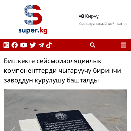
Кирүү
Сыр сөзүм кандай эле?
Каттоо
Бишкекте сейсмоизоляциялык
компоненттерди чыгаруучу биринчи
заводдун курулушу башталды