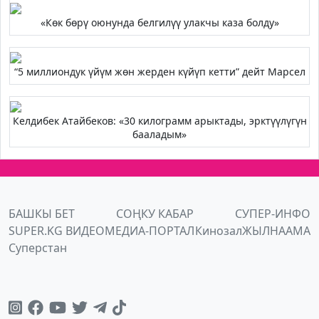
«Көк бөрү оюнунда белгилүү улакчы каза болду»
“5 миллиондук үйүм жөн жерден күйүп кетти” дейт Марсел
Келдибек Атайбеков: «30 килограмм арыктады, эрктүүлүгүн
бааладым»
БАШКЫ БЕТ
СОҢКУ КАБАР
СУПЕР-ИНФО
SUPER.KG ВИДЕО
МЕДИА-ПОРТАЛ
Кинозал
ЖЫЛНААМА
Суперстан