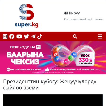
Кирүү
Сыр сөзүм кандай эле?
Каттоо
Президенттин кубогу: Жеңүүчүлөрдү
сыйлоо аземи
;