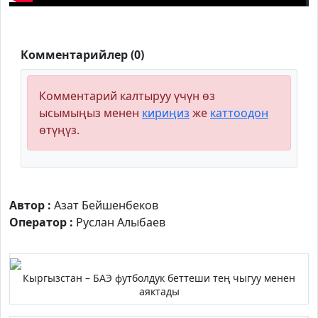
Комментарийлер (0)
Комментарий калтыруу үчүн өз
ысымыңыз менен
кириңиз
же
каттоодон
өтүңүз.
Автор :
Азат Бейшенбеков
Оператор :
Руслан Алыбаев
Кыргызстан – БАЭ футболдук беттеши тең чыгуу менен
аяктады