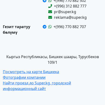
+(996) 770 882 502
+(996) 312 882 777
pr@super.kg
reklama@super.kg
Гезит таратуу
+(996) 770 882 707
бөлүмү
Кыргыз Республикасы, Бишкек шаары, Турусбеков
109/1
Посмотреть на карте Бишкека
Фотографии компании
Найти проезд до Super.kg, городской
информационный сайт