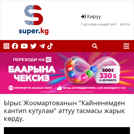
Кирүү
Сыр сөзүм кандай эле?
Каттоо
Ырыс Жоомартованын "Кайненемден
кантип кутулам" аттуу тасмасы жарык
көрдү.
;