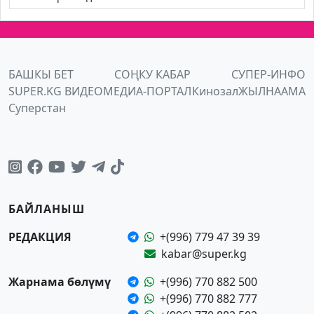
БАШКЫ БЕТ
СОҢКУ КАБАР
СУПЕР-ИНФО
SUPER.KG ВИДЕО
МЕДИА-ПОРТАЛ
Кинозал
ЖЫЛНААМА
Суперстан
БАЙЛАНЫШ
РЕДАКЦИЯ
+(996) 779 47 39 39
kabar@super.kg
Жарнама бөлүмү
+(996) 770 882 500
+(996) 770 882 777