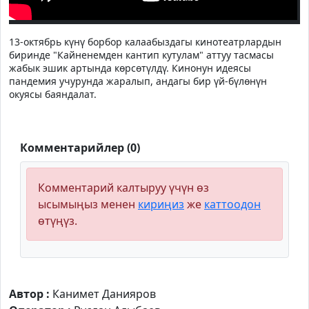
13-октябрь күнү борбор калаабыздагы кинотеатрлардын
биринде "Кайненемден кантип кутулам" аттуу тасмасы
жабык эшик артында көрсөтүлдү. Кинонун идеясы
пандемия учурунда жаралып, андагы бир үй-бүлөнүн
окуясы баяндалат.
Комментарийлер (0)
Комментарий калтыруу үчүн өз
ысымыңыз менен
кириңиз
же
каттоодон
өтүңүз.
Автор :
Канимет Данияров