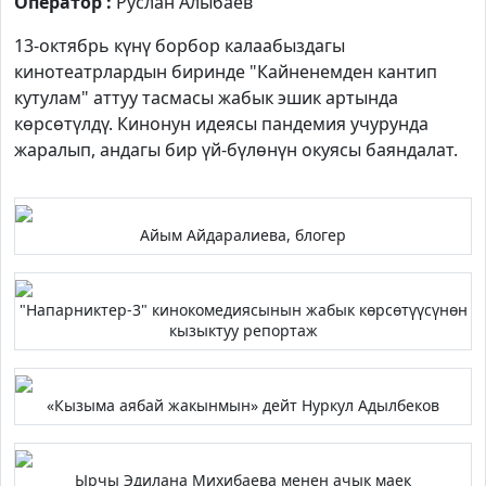
Оператор :
Руслан Алыбаев
13-октябрь күнү борбор калаабыздагы
кинотеатрлардын биринде "Кайненемден кантип
кутулам" аттуу тасмасы жабык эшик артында
көрсөтүлдү. Кинонун идеясы пандемия учурунда
жаралып, андагы бир үй-бүлөнүн окуясы баяндалат.
Айым Айдаралиева, блогер
"Напарниктер-3" кинокомедиясынын жабык көрсөтүүсүнөн
кызыктуу репортаж
«Кызыма аябай жакынмын» дейт Нуркул Адылбеков
Ырчы Эдилана Михибаева менен ачык маек