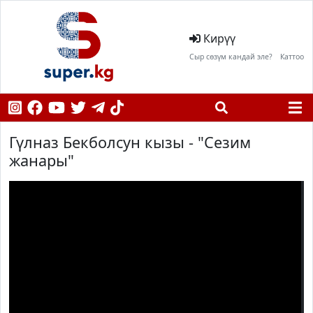
Кирүү
Сыр сөзүм кандай эле?
Каттоо
Гүлназ Бекболсун кызы - "Сезим
жанары"
;