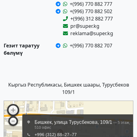
+(996) 770 882 777
+(996) 770 882 502
+(996) 312 882 777
pr@super.kg
reklama@super.kg
Гезит таратуу
+(996) 770 882 707
бөлүмү
Кыргыз Республикасы, Бишкек шаары, Турусбеков
109/1