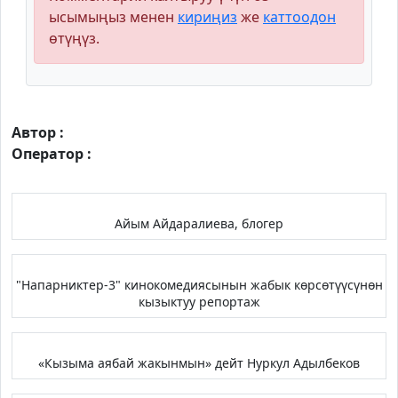
ысымыңыз менен
кириңиз
же
каттоодон
өтүңүз.
Автор :
Оператор :
Айым Айдаралиева, блогер
"Напарниктер-3" кинокомедиясынын жабык көрсөтүүсүнөн
кызыктуу репортаж
«Кызыма аябай жакынмын» дейт Нуркул Адылбеков