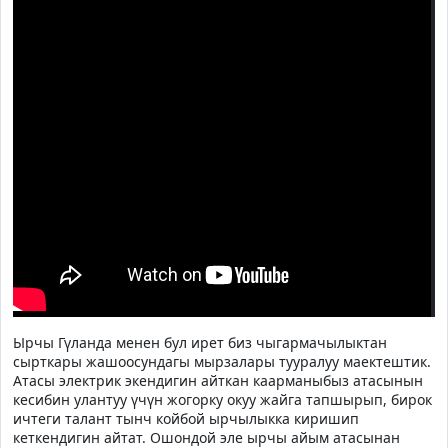
Ырчы Гүланда менен бул ирет биз чыгармачылыктан
сырткары жашоосундагы мырзалары тууралуу маектештик.
Атасы электрик экендигин айткан каарманыбыз атасынын
кесибин улантуу үчүн жогорку окуу жайга тапшырып, бирок
ичтеги талант тынч койбой ырчылыкка киришип
кеткендигин айтат. Ошондой эле ырчы айым атасынан