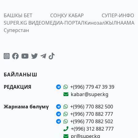
БАШКЫ БЕТ
СОҢКУ КАБАР
СУПЕР-ИНФО
SUPER.KG ВИДЕО
МЕДИА-ПОРТАЛ
Кинозал
ЖЫЛНААМА
Суперстан
БАЙЛАНЫШ
РЕДАКЦИЯ
+(996) 779 47 39 39
kabar@super.kg
Жарнама бөлүмү
+(996) 770 882 500
+(996) 770 882 777
+(996) 770 882 502
+(996) 312 882 777
pr@super.kg