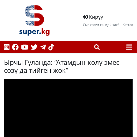
Кирүү
Сыр сөзүм кандай эле?
Каттоо
Ырчы Гүланда: “Атамдын колу эмес
сөзү да тийген жок“
;