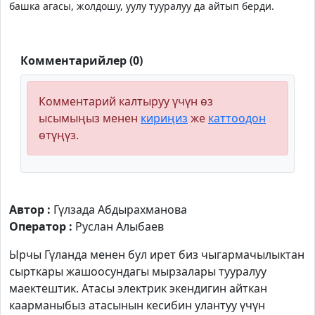
башка агасы, жолдошу, уулу тууралуу да айтып берди.
Комментарийлер (0)
Комментарий калтыруу үчүн өз
ысымыңыз менен
кириңиз
же
каттоодон
өтүңүз.
Автор :
Гүлзада Абдырахманова
Оператор :
Руслан Алыбаев
Ырчы Гүланда менен бул ирет биз чыгармачылыктан
сырткары жашоосундагы мырзалары тууралуу
маектештик. Атасы электрик экендигин айткан
каарманыбыз атасынын кесибин улантуу үчүн