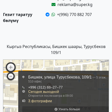
reklama@super.kg
Гезит таратуу
+(996) 770 882 707
бөлүмү
Кыргыз Республикасы, Бишкек шаары, Турусбеков
109/1