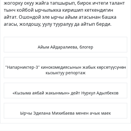
жогорку окуу жайга тапшырып, бирок ичтеги талант
тынч койбой ырчылыкка киришип кеткендигин
айтат. Ошондой эле ырчы айым атасынан башка
агасы, жолдошу, уулу тууралуу да айтып берди.
Айым Айдаралиева, блогер
"Напарниктер-3" кинокомедиясынын жабык көрсөтүүсүнөн
кызыктуу репортаж
«Кызыма аябай жакынмын» дейт Нуркул Адылбеков
Ырчы Эдилана Михибаева менен ачык маек