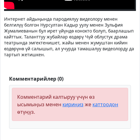
Интернет айдыңында пародиялуу видеолору менен
белгилүү болгон Нурсултан Кадыр уулу менен Зульфия
Жумалиеванын бул ирет үйүндө конокто болуп, баарлашып
кайттык. Таланттуу жубайлар өздөрү Чүй облустук драма
театрында эмгектенишет, жайы менен жумуштан кийин
өздөрүнө үй салышып, ал учурда тамашалуу видеолорду да
тартып жетишкен.
Комментарийлер (0)
Комментарий калтыруу үчүн өз
ысымыңыз менен
кириңиз
же
каттоодон
өтүңүз.