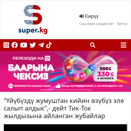
Кирүү
Сыр сөзүм кандай эле?
Каттоо
“Үйүбүздү жумуштан кийин өзүбүз эле
салып алдык”,- дейт Тик-Ток
жылдызына айланган жубайлар
;