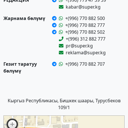
РЕДАКЦИЯ
+(996) 779 47 39 39
kabar@super.kg
Жарнама бөлүмү
+(996) 770 882 500
+(996) 770 882 777
+(996) 770 882 502
+(996) 312 882 777
pr@super.kg
reklama@super.kg
Гезит таратуу
+(996) 770 882 707
бөлүмү
Кыргыз Республикасы, Бишкек шаары, Турусбеков
109/1