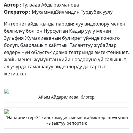
Автор :
Гулзада Абдырахманова
Оператор :
МухаммадЗиямидин Турдубек уулу
Интернет айдыңында пародиялуу видеолору менен
белгилүү болгон Нурсултан Кадыр уулу менен
Зульфия Жумалиеванын бул ирет үйүндө конокто
болуп, баарлашып кайттык. Таланттуу жубайлар
өздөрү Чүй облустук драма театрында эмгектенишет,
жайы менен жумуштан кийин өздөрүнө үй салышып,
ал учурда тамашалуу видеолорду да тартып
жетишкен.
Айым Айдаралиева, блогер
"Напарниктер-3" кинокомедиясынын жабык көрсөтүүсүнөн
кызыктуу репортаж