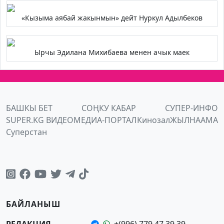
«Кызыма аябай жакынмын» дейт Нуркул Адылбеков
Ырчы Эдилана Михибаева менен ачык маек
БАШКЫ БЕТ
СОҢКУ КАБАР
СУПЕР-ИНФО
SUPER.KG ВИДЕО
МЕДИА-ПОРТАЛ
Кинозал
ЖЫЛНААМА
Суперстан
БАЙЛАНЫШ