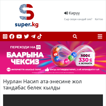
Кирүү
Сыр сөзүм кандай эле?
Каттоо
Нурлан Насип ата-энесине жол
тандабас белек кылды
;