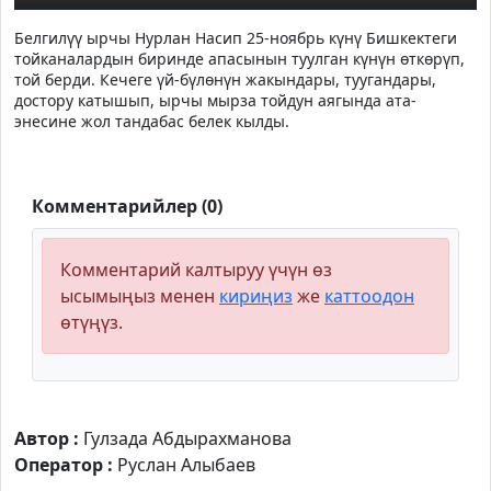
Белгилүү ырчы Нурлан Насип 25-ноябрь күнү Бишкектеги
тойканалардын биринде апасынын туулган күнүн өткөрүп,
той берди. Кечеге үй-бүлөнүн жакындары, туугандары,
достору катышып, ырчы мырза тойдун аягында ата-
энесине жол тандабас белек кылды.
Комментарийлер (0)
Комментарий калтыруу үчүн өз
ысымыңыз менен
кириңиз
же
каттоодон
өтүңүз.
Автор :
Гулзада Абдырахманова
Оператор :
Руслан Алыбаев