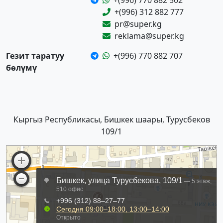
+(996) 770 882 502
+(996) 312 882 777
pr@super.kg
reklama@super.kg
Гезит таратуу
+(996) 770 882 707
бөлүмү
Кыргыз Республикасы, Бишкек шаары, Турусбеков
109/1