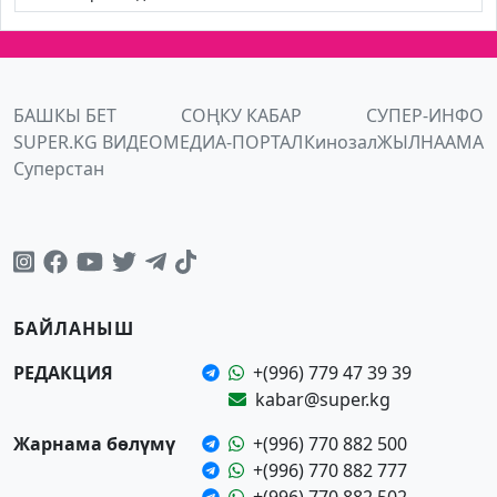
БАШКЫ БЕТ
СОҢКУ КАБАР
СУПЕР-ИНФО
SUPER.KG ВИДЕО
МЕДИА-ПОРТАЛ
Кинозал
ЖЫЛНААМА
Суперстан
БАЙЛАНЫШ
РЕДАКЦИЯ
+(996) 779 47 39 39
kabar@super.kg
Жарнама бөлүмү
+(996) 770 882 500
+(996) 770 882 777