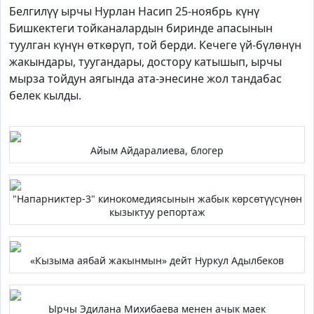
Белгилүү ырчы Нурлан Насип 25-ноябрь күнү
Бишкектеги тойканалардын биринде апасынын
туулган күнүн өткөрүп, той берди. Кечеге үй-бүлөнүн
жакындары, туугандары, достору катышып, ырчы
мырза тойдун аягында ата-энесине жол тандабас
белек кылды.
Айым Айдаралиева, блогер
"Напарниктер-3" кинокомедиясынын жабык көрсөтүүсүнөн
кызыктуу репортаж
«Кызыма аябай жакынмын» дейт Нуркул Адылбеков
Ырчы Эдилана Михибаева менен ачык маек