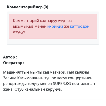
Комментарийлер (0)
Комментарий калтыруу үчүн өз
ысымыңыз менен
кириңиз
же
каттоодон
өтүңүз.
Автор :
Оператор :
Маданияттын мыкты кызматкери, кыл кыякчы
Залина Касымованын тушоо кесүү концертинен
репортажды толугу менен SUPER.KG порталынан
жана Ютуб каналынан көрүңүз.