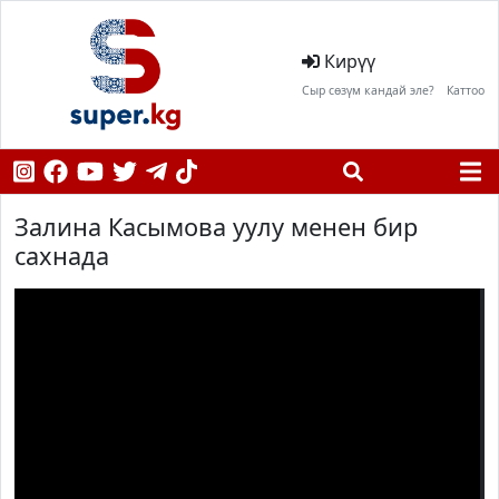
Кирүү
Сыр сөзүм кандай эле?
Каттоо
Залина Касымова уулу менен бир
сахнада
;