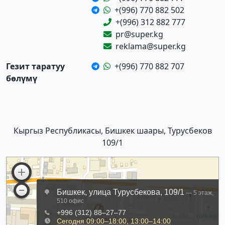
+(996) 770 882 502
+(996) 312 882 777
pr@super.kg
reklama@super.kg
Гезит таратуу
+(996) 770 882 707
бөлүмү
Кыргыз Республикасы, Бишкек шаары, Турусбеков
109/1