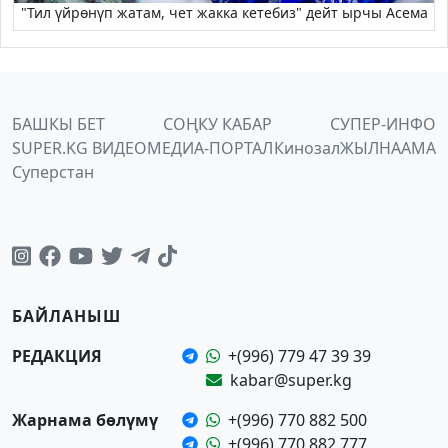
"Тил үйрөнүп жатам, чет жакка кетебиз" дейт ырчы Асема
БАШКЫ БЕТ
СОҢКУ КАБАР
СУПЕР-ИНФО
SUPER.KG ВИДЕО
МЕДИА-ПОРТАЛ
Кинозал
ЖЫЛНААМА
Суперстан
БАЙЛАНЫШ
РЕДАКЦИЯ
+(996) 779 47 39 39
kabar@super.kg
Жарнама бөлүмү
+(996) 770 882 500
+(996) 770 882 777