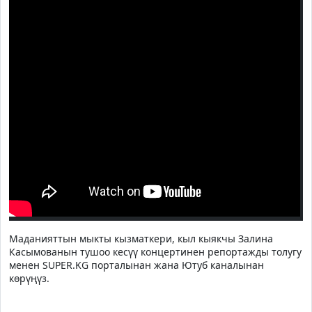
Маданияттын мыкты кызматкери, кыл кыякчы Залина
Касымованын тушоо кесүү концертинен репортажды толугу
менен SUPER.KG порталынан жана Ютуб каналынан
көрүңүз.