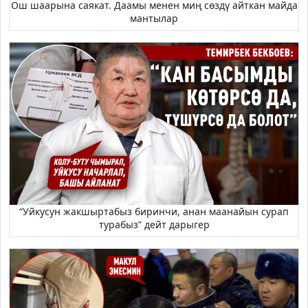
Ош шаарына саякат. Даамы менен миң сөздү айткан майда
мантылар
“Уйкусун жакшыртабыз биринчи, анан маанайын сурап
турабыз” дейт дарыгер