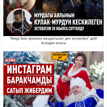
“Өмүр бою эркинен ажыратылат деп күткөнбүз” дейт
Аселдин апасы