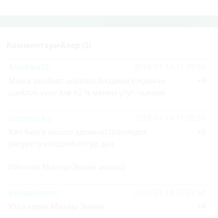
Комментарийлер (5)
Anichka12
2018-01-14 11:39:58
Мына акыйкат шайлоо,биздики биринчи
+9
шайлоо куну эле 62 % менен утуп чыкмак
General.kg
2018-01-14 11:59:39
Кап бизге окшоп административдик
+9
ресурсту колдонбоптур да))
Ийгилик Милош Земан акама))
Bekboloooot
2018-01-14 12:31:54
Утса керек Милаш Зиман
+4