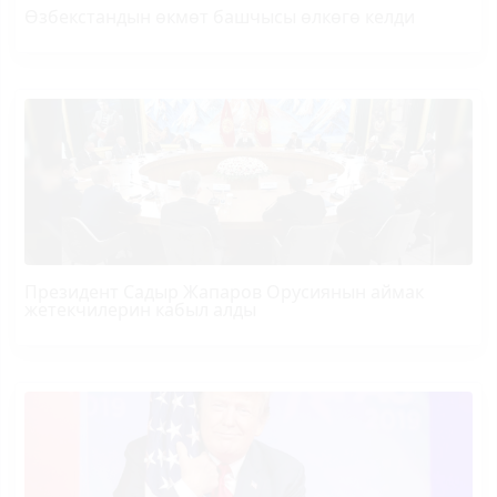
Өзбекстандын өкмөт башчысы өлкөгө келди
Президент Садыр Жапаров Орусиянын аймак
жетекчилерин кабыл алды