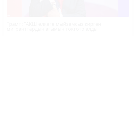
Трамп
: "АКШ өлкөгө мыйзамсыз кирген
мигранттардын агымын токтото алды"
Казакстандын премьер-министри Кыргызстанга
келди