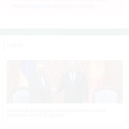
менен
кириңиз
же
каттоодон
өтүңүз.
САЯСАТ
Чолпон-Атада Садыр Жапаров менен Никол
Пашинян жолукту
(сүрөт)