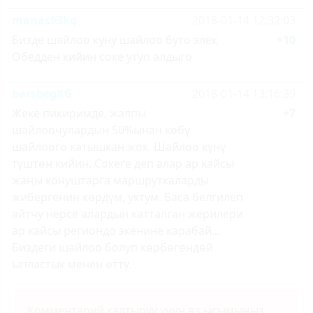
manas93kg
2018-01-14 12:32:03
Бизде шайлоо куну шайлоо буто элек
+10
Обедден кийин соке утуп алдыго
barsbegKG
2018-01-14 13:16:39
Жеке пикиримде, жалпы
+7
шайлоочулардын 50%ынан көбү
шайлоого катышкан жок. Шайлоо күнү
түштөн кийин. Сокеге деп алар ар кайсы
жаңы конуштарга маршруткаларды
жибергенин көрдүм, уктум. Баса белгилеп
айтчу нерсе алардын катталган жерилери
ар кайсы региондо экенине карабай...
Биздеги шайлоо болуп көрбөгөндөй
ыпластык менен өттү.
Комментарий калтыруу үчүн өз ысымыңыз