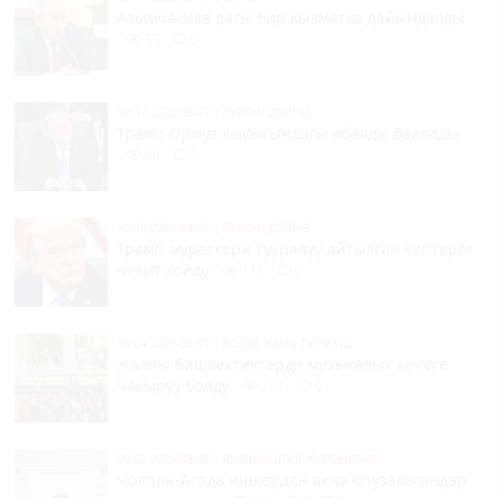
Азымбакиев дагы бир кызматка дайындалды
33
0
10:37 2026-08-07
|
ТҮРКҮН ДҮЙНӨ
Трамп Ормуз кысыгындагы абалды баалады
80
0
10:28 2026-08-07
|
ТҮРКҮН ДҮЙНӨ
Трамп мураскери тууралуу айтылган кептерге
чекит койду
111
0
10:04 2026-08-07
|
КООМ ЖАНА ТУРМУШ
Жалпы бишкектиктерди музыкалык кечеге
чакыруу болду
161
0
09:58 2026-08-07
|
КЫЛМЫШТАР, КЫРСЫКТАР
Чолпон-Атада ишкерден акча опузалагандар