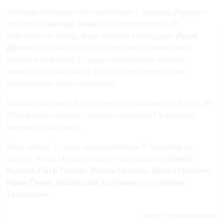
Чехияда президенттик шайлоонун 1-турунда учурдагы
президент
Милош Земан
шайлоочулардын 38
пайызына ээ болду, анын негизги атаандашы
Иржи
Драгош
26 пайыз топтоду. Ошентип кийинки өлкө
башчы ким болору 2-турдун жыйынтыгы боюнча
аныктала турган болду. Бул тууралуу европалык
басылмалар жазып чыгышты.
Маалым болгондой, президенттик шайлоонун 2-туру 26-
27-январда өтмөкчү. Чехияда президент 5 жылдык
мөөнөткө шайланат.
Айта кетсек, 1-турда президенттикке 9 талапкер ат
салган. Алар: Милош Земан, Иржи Драгош,
Павел
Фишер
,
Петр Ганниг
,
Марек Гилшер
,
Михал Горачек
,
Иржи Гинек
,
Вратислав Кулганек
жана
Мирек
Тополанек
.
Автор:
Нургазы Аматов