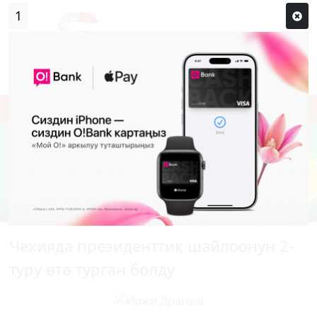
0
Кирүү
Сыр сөзүм кандай эле?
Каттоо
Чехияда президенттик шайлоонун 2-
туру өтө турган болду
Previous
Next