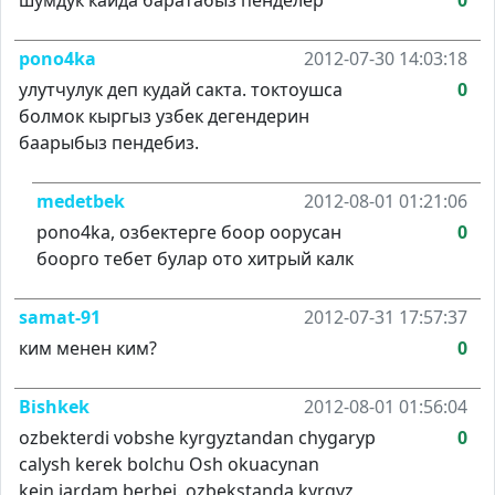
шумдук кайда баратабыз пенделер
0
pono4ka
2012-07-30 14:03:18
улутчулук деп кудай сакта. токтоушса
0
болмок кыргыз узбек дегендерин
баарыбыз пендебиз.
medetbek
2012-08-01 01:21:06
pono4ka, озбектерге боор оорусан
0
боорго тебет булар ото хитрый калк
samat-91
2012-07-31 17:57:37
ким менен ким?
0
Bishkek
2012-08-01 01:56:04
ozbekterdi vobshe kyrgyztandan chygaryp
0
calysh kerek bolchu Osh okuacynan
kein,jardam berbei. ozbekstanda kyrgyz