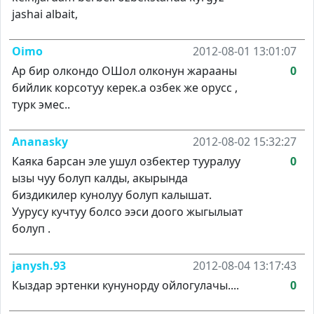
jashai albait,
Oimo
2012-08-01 13:01:07
Ар бир олкондо ОШол олконун жарааны
0
бийлик корсотуу керек.а озбек же орусс ,
турк эмес..
Ananasky
2012-08-02 15:32:27
Каяка барсан эле ушул озбектер тууралуу
0
ызы чуу болуп калды, акырында
биздикилер кунолуу болуп калышат.
Уурусу кучтуу болсо ээси доого жыгылыат
болуп .
janysh.93
2012-08-04 13:17:43
Кыздар эртенки кунунорду ойлогулачы....
0