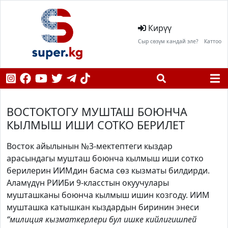
Кирүү
Сыр сөзүм кандай эле?
Каттоо
ВОСТОКТОГУ МУШТАШ БОЮНЧА
КЫЛМЫШ ИШИ СОТКО БЕРИЛЕТ
Восток айылынын №3-мектептеги кыздар
арасындагы мушташ боюнча кылмыш иши сотко
берилерин ИИМдин басма сөз кызматы билдирди.
Аламүдүн РИИБи 9-класстын окуучулары
мушташканы боюнча кылмыш ишин козгоду. ИИМ
мушташка катышкан кыздардын биринин энеси
“милиция кызматкерлери бул ишке кийлигишпей