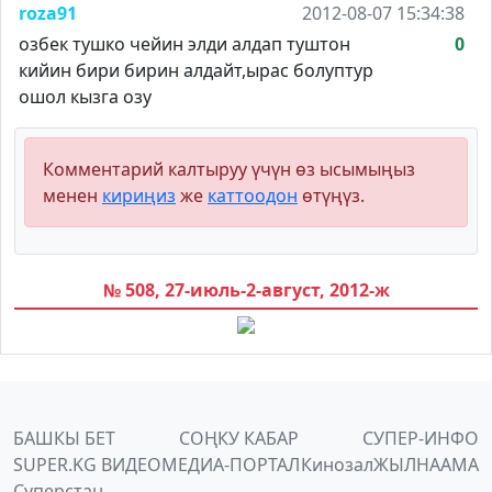
roza91
2012-08-07 15:34:38
озбек тушко чейин элди алдап туштон
0
кийин бири бирин алдайт,ырас болуптур
ошол кызга озу
Комментарий калтыруу үчүн өз ысымыңыз
менен
кириңиз
же
каттоодон
өтүңүз.
№ 508, 27-июль-2-август, 2012-ж
БАШКЫ БЕТ
СОҢКУ КАБАР
СУПЕР-ИНФО
SUPER.KG ВИДЕО
МЕДИА-ПОРТАЛ
Кинозал
ЖЫЛНААМА
Суперстан