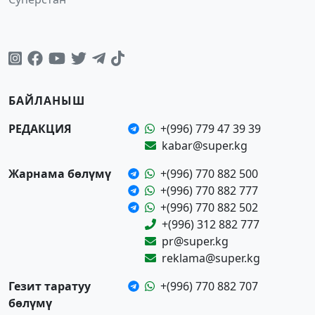
БАЙЛАНЫШ
РЕДАКЦИЯ
+(996) 779 47 39 39
kabar@super.kg
Жарнама бөлүмү
+(996) 770 882 500
+(996) 770 882 777
+(996) 770 882 502
+(996) 312 882 777
pr@super.kg
reklama@super.kg
Гезит таратуу
+(996) 770 882 707
бөлүмү