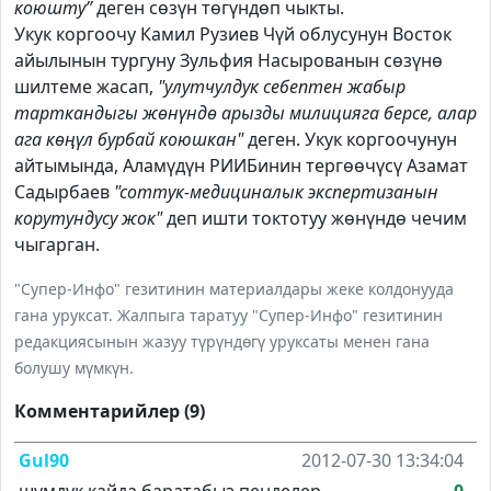
коюшту”
деген сөзүн төгүндөп чыкты.
Укук коргоочу Камил Рузиев Чүй облусунун Восток
айылынын тургуну Зульфия Насырованын сөзүнө
шилтеме жасап,
"улутчулдук себептен жабыр
тарткандыгы жөнүндө арызды милицияга берсе, алар
ага көңүл бурбай коюшкан"
деген. Укук коргоочунун
айтымында, Аламүдүн РИИБинин тергөөчүсү Азамат
Садырбаев
"соттук-медициналык экспертизанын
корутундусу жок"
деп ишти токтотуу жөнүндө чечим
чыгарган.
"Супер-Инфо" гезитинин материалдары жеке колдонууда
гана уруксат. Жалпыга таратуу "Супер-Инфо" гезитинин
редакциясынын жазуу түрүндөгү уруксаты менен гана
болушу мүмкүн.
Комментарийлер (9)
Gul90
2012-07-30 13:34:04