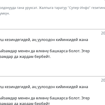
лдонууда гана уруксат. Жалпыга таратуу "Супер-Инфо" гезит
үмкүн.
20
уш кезиндегидей, аң уулоодон кийинкидей жана
ыйзамдар менен да өлкөнү башкарса болот. Эгер
замдар да жардам бербейт.
20
уш кезиндегидей, аң уулоодон кийинкидей жана
ыйзамдар менен да өлкөнү башкарса болот. Эгер
замдар да жардам бербейт