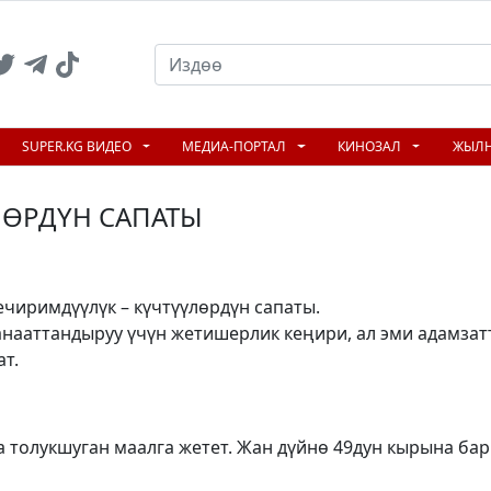
SUPER.KG ВИДЕО
МЕДИА-ПОРТАЛ
КИНОЗАЛ
ЖЫЛ
ЛӨРДҮН САПАТЫ
ечиримдүүлүк – күчтүүлөрдүн сапаты.
анааттандыруу үчүн жетишерлик кеңири, ал эми адамзат
ат.
 толукшуган маалга жетет. Жан дүйнө 49дун кырына бар