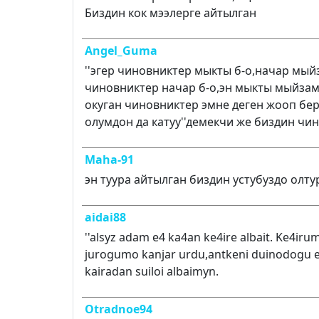
Биздин кок мээлерге айтылган
Angel_Guma
''эгер чиновниктер мыкты б-о,начар мыйз
чиновниктер начар б-о,эн мыкты мыйзамд
окуган чиновниктер эмне деген жооп бер
олумдон да катуу''демекчи же биздин чи
Maha-91
эн туура айтылган биздин устубуздо олту
aidai88
''alsyz adam e4 ka4an ke4ire albait. Ke4i
jurogumo kanjar urdu,antkeni duinodogu
kairadan suiloi albaimyn.
Otradnoe94