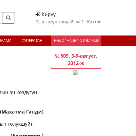
Кирүү
Сыр сөзүм кандай эле?
Каттоо
НААМА
СУПЕРСТАН
ИНФОРМАЦИЯ О РЕКЛАМЕ
№ 509, 3-9-август,
2012-ж
тын ач көздүгүн
(Махатма Ганди)
ып толукшуйт.