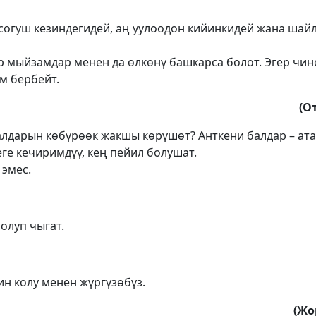
согуш кезиндегидей, аң уулоодон кийинкидей жана шай
р мыйзамдар менен да өлкөнү башкарса болот. Эгер чи
м бербейт.
(О
балдарын көбүрөөк жакшы көрүшөт? Анткени балдар – ат
ге кечиримдүү, кең пейил болушат.
 эмес.
олуп чыгат.
ин колу менен жүргүзөбүз.
(Жо