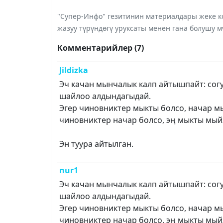
"Супер-Инфо" гезитинин материалдары жеке ко
жазуу түрүндөгү уруксаты менен гана болушу м
Комментарийлер (7)
Jildizka
Эч качан мынчалык калп айтышпайт: сог
шайлоо алдындагыдай.
Эгер чиновниктер мыкты болсо, начар м
чиновниктер начар болсо, эң мыкты мый
Эн туура айтылган.
nur1
Эч качан мынчалык калп айтышпайт: сог
шайлоо алдындагыдай.
Эгер чиновниктер мыкты болсо, начар м
чиновниктер начар болсо, эң мыкты мый