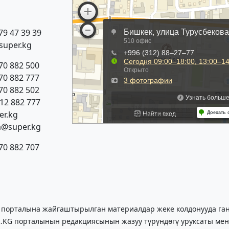
79 47 39 39
super.kg
70 882 500
70 882 777
70 882 502
312 882 777
r.kg
a@super.kg
70 882 707
 порталына жайгаштырылган материалдар жеке колдонууда гана
.KG порталынын редакциясынын жазуу түрүндөгү уруксаты мен