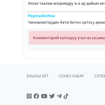
Аллах таалам мээримдуу ж.а ар дайым ке
Papinadochka
Чиновниктердин бети бетон ортосу арма
Комментарий калтыруу үчүн өз ысым
БАШКЫ БЕТ
СОҢКУ КАБАР
СУПЕ