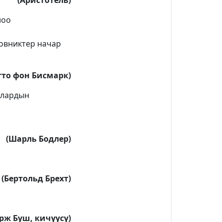
(Аристотель)
лоо
новниктер начар
тто фон Бисмарк)
алардын
(Шарль Бодлер)
(Бертольд Брехт)
рж Буш, кичүүсү)