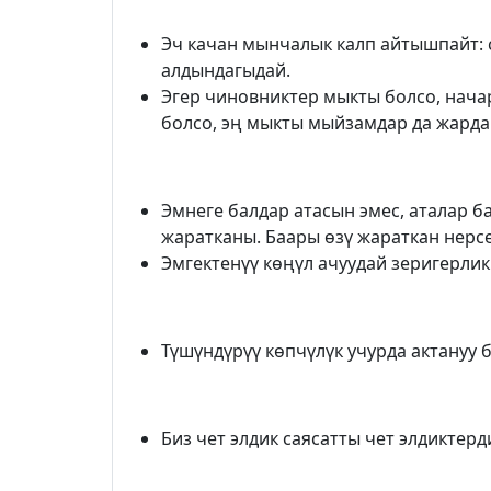
Эч качан мынчалык калп айтышпайт: 
алдындагыдай.
Эгер чиновниктер мыкты болсо, нача
болсо, эң мыкты мыйзамдар да жарда
Эмнеге балдар атасын эмес, аталар 
жаратканы. Баары өзү жараткан нерсе
Эмгектенүү көңүл ачуудай зеригерлик
Түшүндүрүү көпчүлүк учурда актануу б
Биз чет элдик саясатты чет элдиктерд