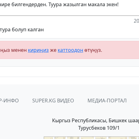
чире билгендерден. Туура жазылган макала экен!
20
тура болуп калган
ыңыз менен
кириңиз
же
каттоодон
өтүңүз.
Р-ИНФО
SUPER.KG ВИДЕО
МЕДИА-ПОРТАЛ
Кыргыз Республикасы, Бишкек шаа
Турусбеков 109/1