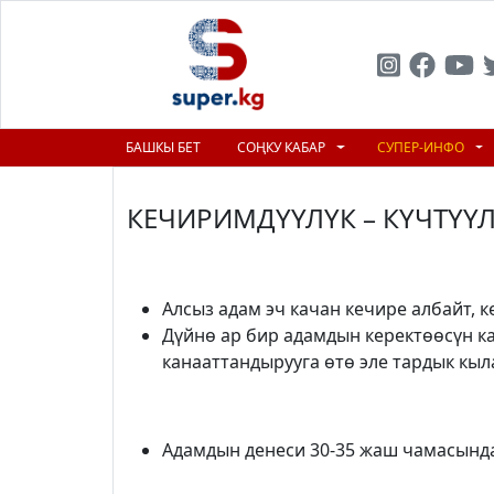
БАШКЫ БЕТ
СОҢКУ КАБАР
СУПЕР-ИНФО
КЕЧИРИМДҮҮЛҮК – КҮЧТҮҮ
Алсыз адам эч качан кечире албайт, к
Дүйнө ар бир адамдын керектөөсүн к
канааттандырууга өтө эле тардык кыл
Адамдын денеси 30-35 жаш чамасында