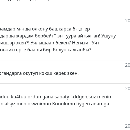
20
амдар м-н да олкону башкарса б-т,эгер
ар да жардам бербейт'' эн туура айтылган! Ушуну
ишээр экен?! Уялышаар бекен? Негизи ''Уят
новниктерге баары бир болуп калганбы?
20
ргандарга окутуп коюш керек экен.
20
rumduu ku4tuulordun gana sapaty''-ddgen,soz menin
 en alsyz men okwoimun.Konulumo tiygen adamga
20