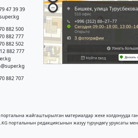
79 47 39 39
super.kg
70 882 500
70 882 777
70 882 502
312 882 777
r.kg
a@super.kg
70 882 707
 порталына жайгаштырылган материалдар жеке колдонууда гана
.KG порталынын редакциясынын жазуу түрүндөгү уруксаты мен