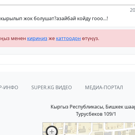
20
 кырылып жок болушат?азайбай койду гооо...!
ыңыз менен
кириңиз
же
каттоодон
өтүңүз.
Р-ИНФО
SUPER.KG ВИДЕО
МЕДИА-ПОРТАЛ
Кыргыз Республикасы, Бишкек шаа
Турусбеков 109/1