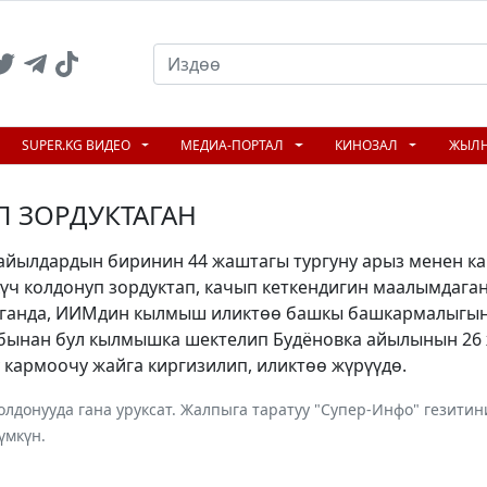
SUPER.KG ВИДЕО
МЕДИА-ПОРТАЛ
КИНОЗАЛ
ЖЫЛ
 ЗОРДУКТАГАН
айылдардын биринин 44 жаштагы тургуну арыз менен ка
үч колдонуп зордуктап, качып кеткендигин маалымдага
раганда, ИИМдин кылмыш иликтөө башкы башкармалыгы
бынан бул кылмышка шектелип Будёновка айылынын 26 
 кармоочу жайга киргизилип, иликтөө жүрүүдө.
лдонууда гана уруксат. Жалпыга таратуу "Супер-Инфо" гезит
үмкүн.