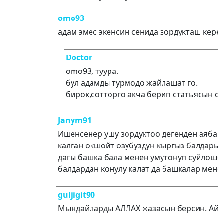
omo93
адам эмес экенсин сенида зордукташ кер
Doctor
omo93, туура.
бул адамды турмодо жайлашат го.
бирок,сотторго акча берип статьясын 
Janym91
Ишенсенер ушу зордуктоо дегенден аяба
калган окшойт озубуздун кыргыз балдары
дагы башка бала менен умутонуп суйлош
балдардан конулу калат да башкалар ме
guljigit90
Мындайларды АЛЛАХ жазасын берсин. Ай