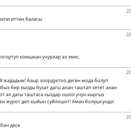
20
екпи иттин баласы
20
озгортуп коюшкан учурлар аз эмес.
20
й жададым! Азыр зоордуктоо деген мода болуп
быз бир кызды бузат дагы анан таштап кетет анан
от ал дагы таштаса кыздар ошол учун кыргыз
нен журот деп кыйын суйлошот! Аман болушсунда!
20
бан десе