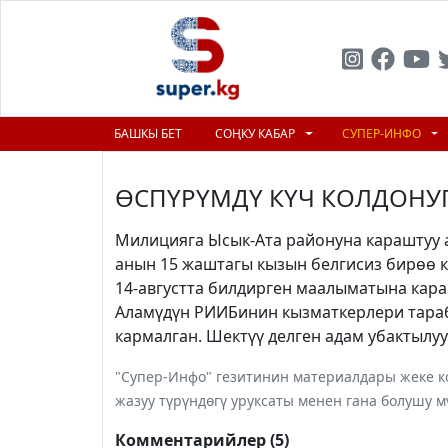
БАШКЫ БЕТ
СОҢКУ КАБАР
СУПЕР-ИНФО
ӨСПҮРҮМДҮ КҮЧ КОЛДОНУП
Милицияга Ысык-Ата районуна караштуу 
анын 15 жаштагы кызын белгисиз бирөө к
14-августта билдирген маалыматына ка
Аламүдүн РИИБинин кызматкерлери тара
кармалган. Шектүү делген адам убактылуу
"Супер-Инфо" гезитинин материалдары жеке ко
жазуу түрүндөгү уруксаты менен гана болушу м
Комментарийлер (5)