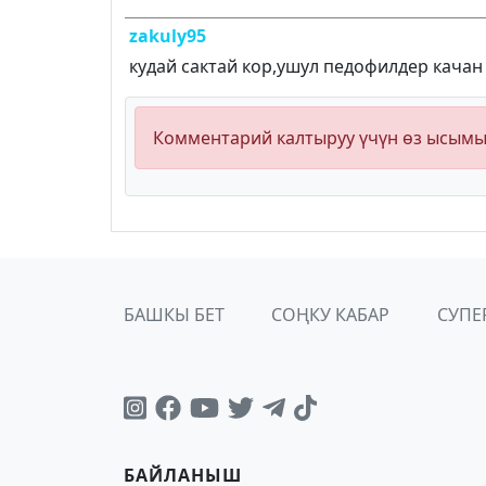
zakuly95
кудай сактай кор,ушул педофилдер качан
Комментарий калтыруу үчүн өз ысым
БАШКЫ БЕТ
СОҢКУ КАБАР
СУПЕ
БАЙЛАНЫШ