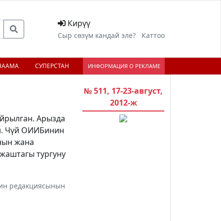
Кирүү
Сыр сөзүм кандай эле?
Каттоо
НААМА
СУПЕРСТАН
ИНФОРМАЦИЯ О РЕКЛАМЕ
№ 511, 17-23-август,
2012-ж
йрылган. Арызда
н. Чүй ОИИБинин
нын жана
жаштагы тургуну
инин редакциясынын