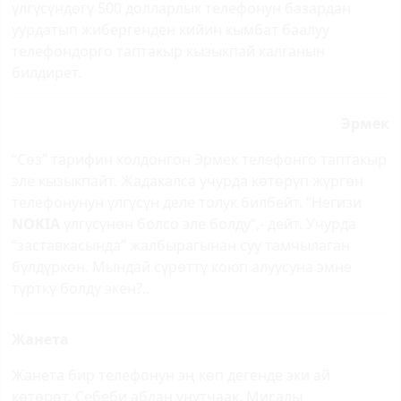
үлгүсүндөгү 500 долларлык телефонун базардан
уурдатып жибергенден кийин кымбат баалуу
телефондорго таптакыр кызыкпай калганын
билдирет.
Эрмек
“Сөз” тарифин колдонгон Эрмек телефонго таптакыр
эле кызыкпайт. Жадакалса учурда көтөрүп жүргөн
телефонунун үлгүсүн деле толук билбейт. “Негизи
NOKIA
үлгүсүнөн болсо эле болду”,- дейт. Учурда
“заставкасында” жалбырагынан суу тамчылаган
бүлдүркөн. Мындай сүрөттү коюп алуусуна эмне
түрткү болду экен?..
Жанета
Жанета бир телефонун эң көп дегенде эки ай
көтөрөт. Себеби абдан унутчаак. Мисалы