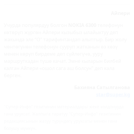
Айпери
Учурда популярдуу болгон
NOKIA 6300
телефонун
көтөрүп жүргөн Айпери кызыбыз ылайыктуу деп
жакында эле “О” тарифинтандап алыптыр. Бир жолу
чөнтөгүнөн телефонун сууруп жатканын өз көзү
менен көрүп бирдеме деп сүйлөгүчө, ууру
маршруткадан түшө качат. Эмне кыларын билбей
калган Айпери «ошол сага аш болсун” деп кала
берген.
Бахияна Сатылгановa
star@super.kg
"Супер-Инфо" гезитинин материалдары жеке колдонууда
гана уруксат. Жалпыга таратуу "Супер-Инфо" гезитинин
редакциясынын жазуу түрүндөгү уруксаты менен гана
болушу мүмкүн.