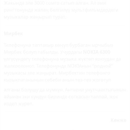
Жакында эле 3000 сомго сатып алган. Ал эми
рингтонунда жалаң белгилүү мультфильмдердеги
музыкалар жаңырып турат.
Мирбек
Телефонуна таптакыр кө­ңүл бурбаган ырчыбыз
Мирбек болуп табылды. Учурдагы
NOKIA 6300
үлгүсүндөгү телефонуна музыка жүктөп коюудан да
жалкоолонот. Телефонунда NOKIAнын “родной”
музыкасы эле жаңырат. Мирбектин телефонго
кызыкпаганынын себеби анын тез-тез жоготуп
алганы болушу да мүмкүн. Анткени унутчаактыгынын
айынан эки күндүн биринде соткасын таппай, жок
издеп жүрөт.
Кенже