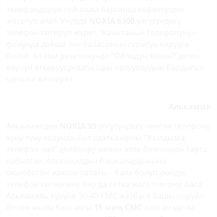
телефондорун той-ашка барганда кафелерден
жоготуп алат. Учурда
NOKIA 6300
үлгүсүндөгү
телефон көтөрүп жүрөт. Жанетанын телефонунун
фонунда дайым эки баласынын сүрөтүн көрүүгө
болот. Ал эми рингтонунда “Ойлодуң бекен?”деген
өзүнүн аткаруусундагы ыры чалуулардын бардыгын
ырчыга жеткирет.
Алькамил
Алькамилдин
NOKIA 95
үлгүсүндөгү чөнтөк телефону
күнү-түнү колунда. Бул адатка ырчы “Жылдызга
телефон чал” долбоору менен алек болгондон тарта
кабылган. Алькамилдин башкалардыкына
окшобогон жакшы сапаты – бала болуп уюлдук
телефон көтөргөнү бир да сотка жоготпогону. Баса,
Алькамиль күнүнө 30-40 СМС жазбаса башы ооруйт.
Өткөн жылы баш-аягы
15 миң СМС
жазган ырчы