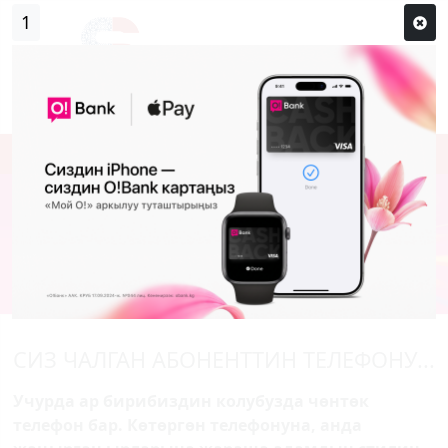
1
Кирүү
Сыр сөзүм кандай эле?
Каттоо
СИЗ ЧАЛГАН АБОНЕНТТИН ТЕЛЕФОНУ...
Учурда ар бирибиздин колубузда чөнтөк
телефон бар. Көтөргөн телефонуна, анда