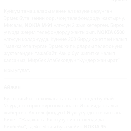
Куйкум тамашалары менен эл көзүнө көрүнгөн
Эрмек буга чейин оор, чоң телефондорду жактырчу.
Мисалы,
NOKIA М-91
үлгүсүн 2 жыл көтөргөн. Бирок
учурда жеңил телефондорду жактырып,
NOKIA 6500
үлгүсүн колдонууда. Күнүнө 200 бирдик жетпей калып
“маякка”өтө турган Эрмек хит ырларды телефонуна
жүктөгөндөн тажабайт. Азыр бул жигитке чалып
калсаңыз, Мирбек Атабековдун “Күндөр жаңырат”
ыры угулат.
Айжан
Бул ырчыбыз техникага таптакыр көңүл бурбайт.
Учурда көтөрүп жүргөнүн апасы Италиядан салып
жиберген. Ал телефондун
LG
үлгүсүндө экенин гана
билет. “Жадакалса блютузун иштеткенди да
билбейм”,- дейт. Ырчы буга чейин
NOKIA 95