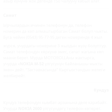
азыр күнүнө жок
дегенде 150 чалууну кабыл алат.
Самат
Ырчылардын ичинен телефонун да, телефон
номерин да көп алмаштырбаган Самат болуп чыкты.
Буга чейин (0543) 95-77-95 деген номеринде 4
жыл
жүрсө, учурдагы номерине 3 жылдын жүзү болуптур.
Самат телефондун көркүнө эмес, сапат жагына көп
маани берет. Мурда MOTOROLLAны жактырса,
учурда «
NOKIA М-52
үлгүсүнүн байланышы мыкты
экен» дейт. “Заставкасында” Кыргызстандын желеги
желбирейт.
Кундуз
Кундуз телефондун кым­бат-арзанына деле карабайт.
Учурда
NOKIA 2600
үлгүсүндөгү телефон көтөрөт.