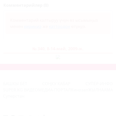
Комментарийлер (0)
Комментарий калтыруу үчүн өз ысымыңыз
менен
кириңиз
же
каттоодон
өтүңүз.
№ 340, 8-14-май, 2009-ж.
БАШКЫ БЕТ
СОҢКУ КАБАР
СУПЕР-ИНФО
SUPER.KG ВИДЕО
МЕДИА-ПОРТАЛ
Кинозал
ЖЫЛНААМА
Суперстан