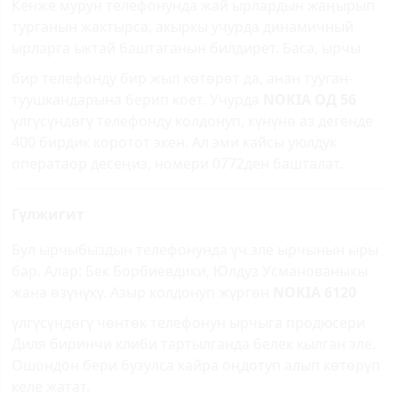
Кенже мурун телефонунда жай ырлардын жаңырып
турганын жактырса, акыркы учурда динамичный
ырларга ыктай баштаганын билдирет. Баса,
ырчы
бир телефонду бир жыл көтөрөт да, анан тууган-
туушкандарына берип коёт. Учурда
NOKIA ОД 56
үлгүсүндөгү телефонду колдонуп, күнүнө аз дегенде
400 бирдик коротот экен. Ал эми кайсы уюлдук
оператаор десеңиз, номери 0772ден башталат.
Гүлжигит
Бул ырчыбыздын телефонунда үч эле ырчынын ыры
бар. Алар: Бек Борбиевдики, Юлдуз Усманованыкы
жана өзүнүкү. Азыр колдонуп жүргөн
NOKIA 6120
үлгүсүндөгү чөнтөк телефонун ырчыга продюсери
Диля биринчи клиби тартылганда белек кылган эле.
Ошондон бери бузулса кайра оңдотуп алып көтөрүп
келе жатат.