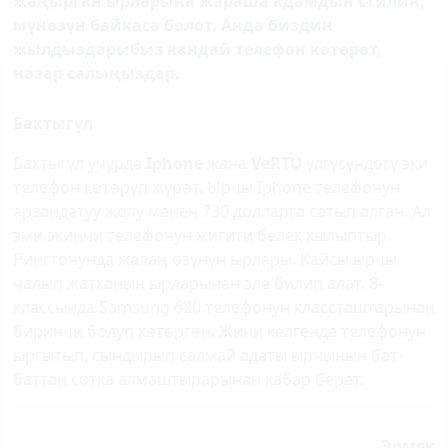
жаңырган ырларына жараша адамдын стилин,
мүнөзүн байкаса болот. Анда биздин
жылдыздарыбыз кандай телефон көтөрөт,
назар салыңыздар.
Бактыгүл
Бактыгүл учурда
Ipho­ne
жана
VеRTU
үлгүсүндөгү эки
телефон көтөрүп жүрөт. Ырчы Iphone телефонун
арзандатуу жолу менен 730 долларга сатып алган. Ал
эми экинчи телефонун жигити белек кылыптыр.
Рингтонунда жалаң өзүнүн ырлары. Кайсы ырчы
чалып жатканын ырларынан эле билип алат. 8-
классында Samsung 620 телефонун классташтарынан
биринчи болуп көтөргөн. Жини келгенде телефонун
ыргытып, сындырып салмай адаты ырчынын бат-
баттан сотка алмаштырарынан кабар берет.
Эрмек