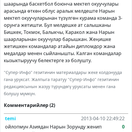
шаарында баскетбол боюнча мектеп окуучулары
арасында өткөн облус аралык мелдеште Нарын
мектеп окуучуларынан түзүлгөн курама команда 3-
орунга жетишти. Бул мелдешке ат салышканы
Бишкек, Токмок, Балыкчы, Каракол жана Нарын
шаарларынан окуучулар барышкан. Жеңишке
жетишкен командалар атайын дипломдор жана
медалдар менен сыйланышты. Калган командалар
кызыктыруучу белектерге ээ болушту.
"Супер-Инфо" гезитинин материалдары жеке колдонууда
гана уруксат. Жалпыга таратуу "Супер-Инфо" гезитинин
редакциясынын жазуу түрүндөгү уруксаты менен гана
болушу мүмкүн.
Комментарийлер (2)
temi
2013-04-10 22:49:22
ойлопмун Азиядан Нарын 3орунду женип
0