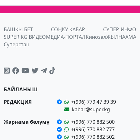
БАШКЫ БЕТ
СОҢКУ КАБАР
СУПЕР-ИНФО
SUPER.KG ВИДЕО
МЕДИА-ПОРТАЛ
Кинозал
ЖЫЛНААМА
Суперстан
БАЙЛАНЫШ
РЕДАКЦИЯ
+(996) 779 47 39 39
kabar@super.kg
Жарнама бөлүмү
+(996) 770 882 500
+(996) 770 882 777
+(996) 770 882 502