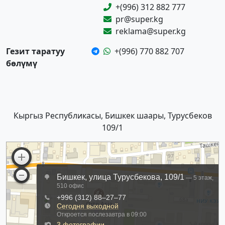
+(996) 312 882 777
pr@super.kg
reklama@super.kg
Гезит таратуу
+(996) 770 882 707
бөлүмү
Кыргыз Республикасы, Бишкек шаары, Турусбеков
109/1