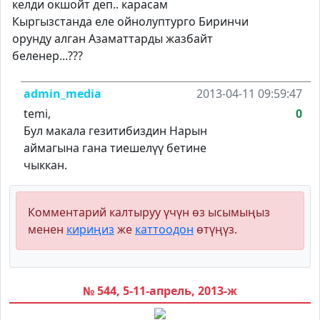
келди окшойт деп.. карасам
Кыргызстанда еле ойнолуптурго Биринчи
орунду алган Азаматтарды жазбайт
беленер...???
admin_media
2013-04-11 09:59:47
temi,
0
Бул макала гезитибиздин Нарын
аймагына гана тиешелүү бетине
чыккан.
Комментарий калтыруу үчүн өз ысымыңыз
менен
кириңиз
же
каттоодон
өтүңүз.
№ 544, 5-11-апрель, 2013-ж