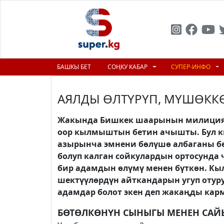
БАШКЫ БЕТ
СОҢКУ КАБАР
СУПЕР-ИНФО
АЯЛДЫ ӨЛТҮРҮП, МҮШӨКК
Жакында Бишкек шаарынын милиция
оор кылмыштын бетин ачышты. Бул
азырынча эмнени бөлүшө албаганы бе
болуп калган сойкулардын ортосунда 
бир адамдын өлүмү менен бүткөн. К
шектүүлөрдүн айткандарын угуп отур
адамдар болот экен деп жакаңды ка
БӨТӨЛКӨНҮН СЫНЫГЫ МЕНЕН САЙ