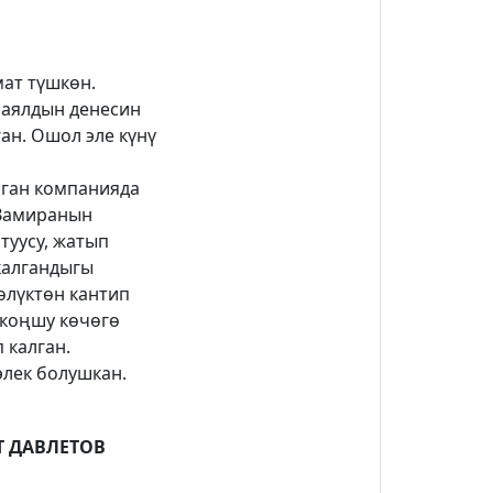
мат түшкөн.
 аялдын денесин
ан. Ошол эле күнү
рган компанияда
 Замиранын
туусу, жатып
калгандыгы
өлүктөн кантип
 коңшу көчөгө
 калган.
элек болушкан.
Т ДАВЛЕТОВ