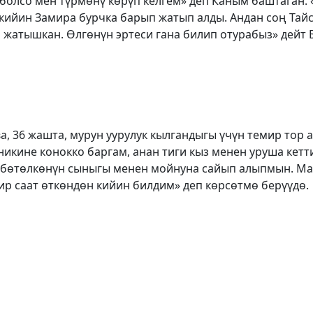
 болсо мен түрмөнү көрүп келгем» деп Каным баштаган.
кийин Замира бурчка барып жатып алды. Андан соң Тайс
 жатышкан. Өлгөнүн эртеси гана билип отурабыз» дейт 
, 36 жашта, мурун уурулук кылгандыгы үчүн темир тор 
еникине конокко баргам, анан тиги кыз менен уруша кетт
 бөтөлкөнүн сыныгы менен мойнуна сайып алыпмын. Ма
ир саат өткөндөн кийин билдим» деп көрсөтмө берүүдө.