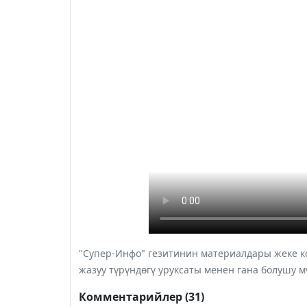
"Супер-Инфо" гезитинин материалдары жеке ко
жазуу түрүндөгү уруксаты менен гана болушу м
Комментарийлер (31)