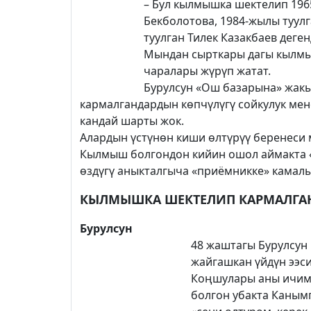
– Бул кылмышка шектелип 196
Бекболотова, 1984-жылы туул
туулган Тилек Казакбаев дег
Мындан сырткары дагы кылмыш
чаралары жүрүп жатат.
Бурулсун «Ош базарына» жакы
кармалгандардын көпчүлүгү сойкулук мен
кандай шарты жок.
Алардын үстүнөн киши өлтүрүү беренеси 
Кылмыш болгондон кийин ошол аймакта «
өздүгү аныкталгыча «приёмникке» камалы
КЫЛМЫШКА ШЕКТЕЛИП КАРМАЛГА
Бурулсун
48 жаштагы Бурулсун
жайгашкан үйдүн ээси
Коңшулары аны ичим
болгон убакта Каным