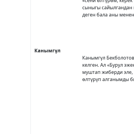
«сени өлтүрөм, керек
сыныгы сайылгандан 
деген бала аны менен
Канымгүл
Канымгүл Бекболотова
келген. Ал «Бурул эж
муштап жиберди эле,
өлтүрүп алганымды б