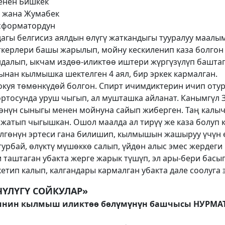
менен Бишкек
 жана Жумабек
нсформатордун
дагы белгисиз аялдын өлүгү жаткандыгы тууралуу маалы
ткерлери башы жарылып, мойну кескиленип каза болгон
далып, ыкчам издөө-иликтөө иштери жүргүзүлүп баштаг
ынан кылмышка шектелген 4 аял, бир эркек кармалган.
окуя төмөнкүдөй болгон. Спирт ичимдиктерин ичип оту
ортосунда уруш чыгып, ал мушташка айланат. Канымгүл
өнүн сыныгы менен мойнуна сайып жиберген. Таң калыч
 жатып чыгышкан. Ошол маалда ал тирүү же каза болуп 
лгөнүн эртеси гана билишип, кылмышын жашыруу үчүн 
турбай, өлүктү мүшөккө салып, үйдөн алыс эмес жердеги
таштаган убакта жерге жарык түшүп, эл ары-бери басып
тип калып, калгандары кармалган убакта дале соолуга 
ҮЛҮГҮ СОЙКУЛАР»
инин кылмыш иликтөө бөлүмүнүн башчысы НУРМА