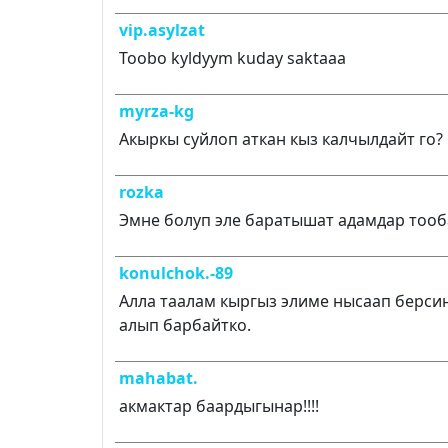
vip.asylzat
Toobo kyldyym kuday saktaaa
myrza-kg
Акыркы суйлоп аткан кыз калчылдайт го?
rozka
Эмне болуп эле баратышат адамдар тооб
konulchok.-89
Алла таалам кыргыз элиме нысаап берси
алып барбайтко.
mahabat.
акмактар баардыгынар!!!!