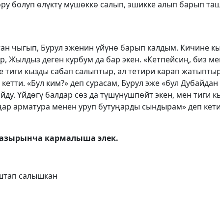
тору болуп өлүктү мүшөккө салып, эшикке алып барып т
тан чыгып, Бурул эженин үйүнө барып калдым. Кичине к
 Жылдыз деген курбум да бар экен. «Кетпейсиң, биз ме
е тиги кызды сабап салыптыр, ал тетири карап жатыпты
етти. «Бул ким?» деп сурасам, Бурул эже «бул Дубайда
йду. Үйдөгү балдар сөз да түшүнүшпөйт экен, мен тиги 
аңар арматура менен уруп бутуңарды сындырам» деп кет
р азырынча кармалыша элек.
аштап салышкан