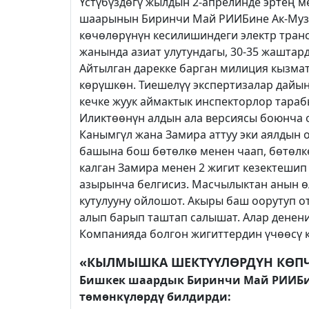
Үстүбүздөгү жылдын 2-апрелинде эртең 
шаарынын Биринчи Май РИИБине Ак-Муз
көчөлөрүнүн кесилишиндеги электр тра
жанында азиат улутундагы, 30-35 жаштар
Айтылган дарекке барган милиция кызма
көрүшкөн. Тиешелүү экспертизалар дайын
кечке жуук аймактык инспекторлор тараб
Иликтөөнүн алдын ала версиясы боюнча 
Канымгүл жана Замира аттуу эки аялдын 
башына бош бөтөлкө менен чаап, бөтөлк
калган Замира менен 2 жигит кезектешип
азырынча белгисиз. Масчылыктан анын ө
кутулууну ойлошот. Акыры баш оорутуп о
алып барып таштап салышат. Алар денени 
Компанияда болгон жигиттердин үчөөсү ке
«КЫЛМЫШКА ШЕКТҮҮЛӨРДҮН КӨПЧ
Бишкек шаардык Биринчи Май РИИБ
төмөнкүлөрдү билдирди: