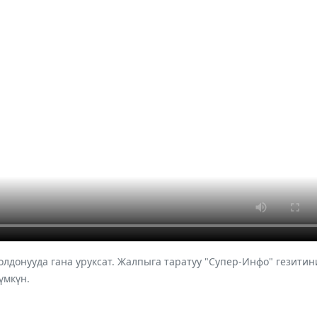
лдонууда гана уруксат. Жалпыга таратуу "Супер-Инфо" гезит
үмкүн.