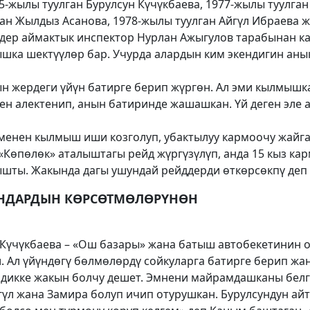
5-жылы туулган Бурулсун Күчүкбаева, 1977-жылы туулга
ган Жылдыз Асанова, 1978-жылы туулган Айгүл Ибраева 
ендер аймактык инспектор Нурлан Ажыгулов тарабынан 
ка шектүүлөр бар. Учурда алардын ким экендигин аны
н жердеги үйүн батирге берип жүргөн. Ал эми кылмышк
ен алектенип, анын батиринде жашашкан. Үй деген эле а
менен кылмыш иши козголуп, убактылуу кармоочу жайга
Көпөлөк» аталыштагы рейд жүргүзүлүп, анда 15 кыз ка
шты. Жакында дагы ушундай рейддерди өткөрсөкпү деп 
НДАРДЫН КӨРСӨТМӨЛӨРҮНӨН
 Күчүкбаева – «Ош базары» жана батыш автобекетинин 
. Ал үйүндөгү бөлмөлөрдү сойкуларга батирге берип жан
дикке жакын болчу дешет. Эмнени майрамдашканы бел
гүл жана Замира болуп ичип отурушкан. Бурулсундун ай