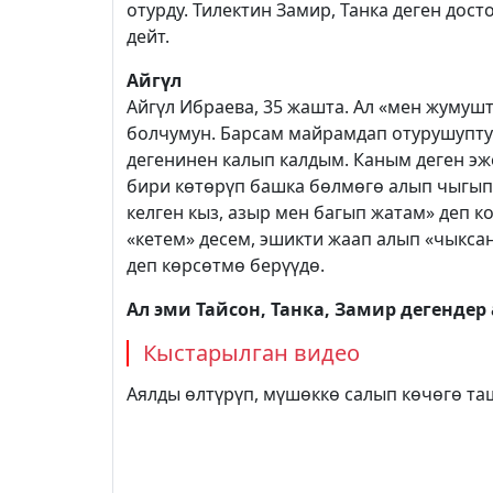
отурду. Тилектин Замир, Танка деген дос
дейт.
Айгүл
Айгүл Ибраева, 35 жашта. Ал «мен жумуш
болчумун. Барсам майрамдап отурушуптур,
дегенинен калып калдым. Каным деген эж
бири көтөрүп башка бөлмөгө алып чыгып к
келген кыз, азыр мен багып жатам» деп ко
«кетем» десем, эшикти жаап алып «чыкс
деп көрсөтмө берүүдө.
Ал эми Тайсон, Танка, Замир дегенде
Кыстарылган видео
Аялды өлтүрүп, мүшөккө салып көчөгө т