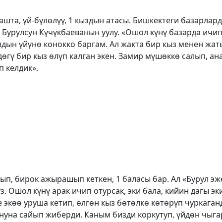
жашта, үй-бүлөлүү, 1 кыздын атасы. Бишкектеги базарла
 Бурулсун Күчүкбаеванын уулу. «Ошол күнү базарда ичип
дын үйүнө конокко баргам. Ал жакта бир кыз менен жат
өгү бир кыз өлүп калган экен. Замир мүшөккө салып, ан
 келдик».
ып, бирок ажырашып кеткен, 1 баласы бар. Ал «Бурул э
. Ошол күнү арак ичип отурсак, эки бала, кийин дагы эк
е экөө уруша кетип, өлгөн кыз бөтөлкө көтөрүп чуркага
нуна сайып жиберди. Каным бизди коркутуп, үйдөн чыг