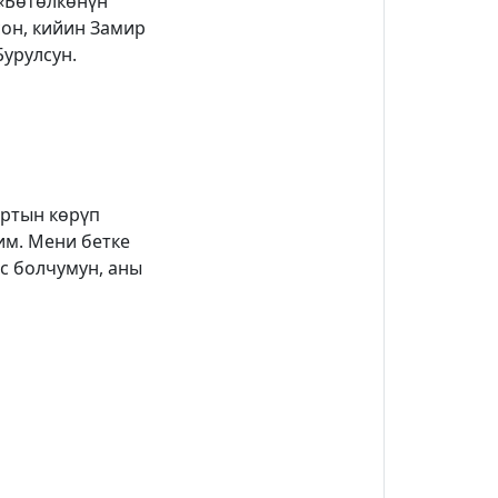
 «Бөтөлкөнүн
он, кийин Замир
Бурулсун.
артын көрүп
им. Мени бетке
с болчумун, аны