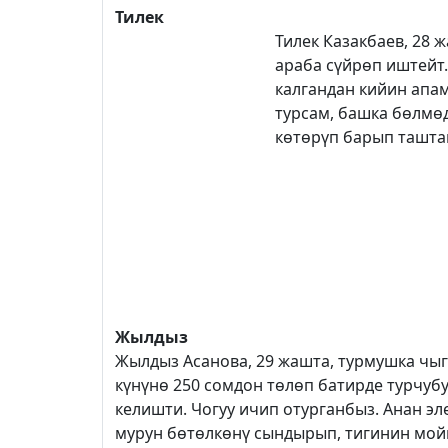
Тилек
Тилек Казакбаев, 28 
араба сүйрөп иштейт.
калгандан кийин апам
турсам, башка бөлмөд
көтөрүп барып таштап
Жылдыз
Жылдыз Асанова, 29 жашта, турмушка чыг
күнүнө 250 сомдон төлөп батирде турчубуз
келишти. Чогуу ичип отурганбыз. Анан эл
мурун бөтөлкөнү сындырып, тигинин мой