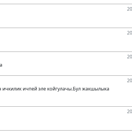
20
20
20
а
20
н ичкилик ичпей эле койгулачы.Бул жакшылыка
20