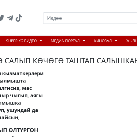
SUPER.KG ВИДЕО
МЕДИА-ПОРТАЛ
КИНОЗАЛ
ЖЫЛ
Ө САЛЫП КӨЧӨГӨ ТАШТАП САЛЫШКА
 кызматкерлери
 кылмышта
лгисиз, мас
чыр чыгып, аягы
ылмышка
уп, ушундай да
рмайсың
.
ЫП ӨЛТҮРГӨН