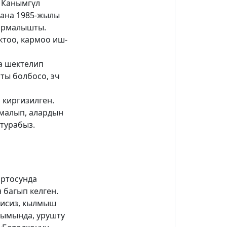
н Канымгүл
жана 1985-жылы
кармалышты.
ктоо, кармоо иш-
а шектелип
ты болбосо, эч
 киргизилген.
рмалып, алардын
турабыз.
ортосунда
 багып келген.
гисиз, кылмыш
тымында, урушту