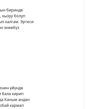
рдын биринде
, кызуу болуп
ып калгам. Эртеси
ан экөөбүз
женин үйүндө
и бала кирип
нда Каным андан
арбай кармап