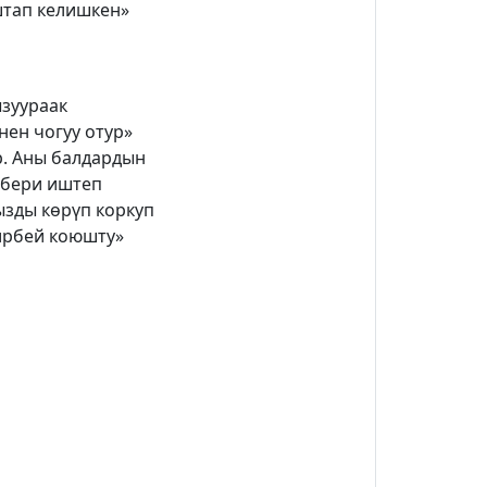
аштап келишкен»
ызуураак
нен чогуу отур»
р. Аны балдардын
н бери иштеп
кызды көрүп коркуп
ирбей коюшту»