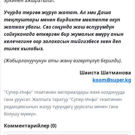
эркинен ажыратылат.
Учурда тергөө жүрүп жатат. Ал эми Даша
теңтуштары менен бирдикте мектепте окуп
жаткан убагы. Сөз соңунда жаш өспүрүмдүн
сойкуканада өткөргөн бир жумалык өмүрү анын
келечегине оор залакасын тийгизбесе экен деп
тилек кылабыз.
(Жабырлануучунун аты-жөнү өзгөртү­лүп берилди).
Шаиста Шатманова
koom@super.kg
"Супер-Инфо" гезитинин материалдары жеке колдонууда
гана уруксат. Жалпыга таратуу "Супер-Инфо" гезитинин
редакциясынын жазуу түрүндөгү уруксаты менен гана
болушу мүмкүн.
Комментарийлер (0)