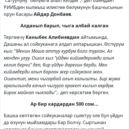
“сатуучуну” бөлүмгө алып келдик”,- деп баяндайт
РИИБдин кылмыш иликтөө бөлүмүнүн башчысынын
орун басары
Айдар Донбаев
.
Алданып барып, чыга албай калган
Тергөөчү
Каныбек Алибиевдин
айтымында,
Дашаны ал сойкуканага алдап алпарышкан. Өспүрүм
кыз: “
Менин Маша
аттуу курбум боло турган. Ал
менден улуу. Ошол кыз “үйдөн кийимдеримди алып
келип берчи” деп, бир үйдүн дарегин берди. Мен
кийимдерди алып барган жер сойкукана экен.
Ошентип, мени чыгарбай алып калышты. Бир жума
аралыгында качып чыгууга аракет кылып көрдүм.
Бирок майнап чыкпады”
,- деп көрсөтмө берген.
Ар бир кардардан 500 сом...
Башка көптөгөн сойкуканалар сыяктуу эле бул үйдүн
да өзүнүн мыйзамдары бар болчу. Сыртынан