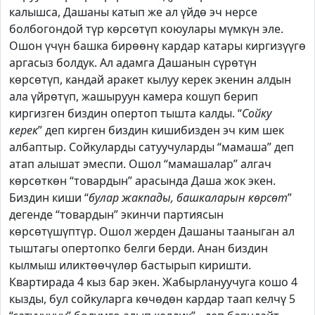
калышса, Дашаны катып же ал үйдө эч нерсе
болбогондой түр көрсөтүп коюулары мүмкүн эле.
Ошон үчүн башка бирөөнү кардар катары киргизүүгө
аргасыз болдук. Ал адамга Дашанын сүрөтүн
көрсөтүп, кандай аракет кылуу керек экенин алдын
ала үйрөтүп, жашыруун камера кошуп берип
киргизген биздин опертоп тышта калды. “
Сойку
керек
” деп кирген биздин кишибизден эч ким шек
албаптыр. Сойкуларды сатуучуларды “мамаша” деп
атап алышат эмеспи. Ошол “мамашалар” алгач
көрсөткөн “товардын” арасында Даша жок экен.
Биздин киши “
булар жакпады, башкаларын көрсөт
”
дегенде “товардын” экинчи партиясын
көрсөтүшүптүр. Ошол жерден Дашаны тааныган ал
тыштагы опертопко белги берди. Анан биздин
кылмыш иликтөөчүлөр бастырып киришти.
Квартирада 4 кыз бар экен. Жабырлануучуга кошо 4
кызды, бул сойкуларга көчөдөн кардар таап келчү 5