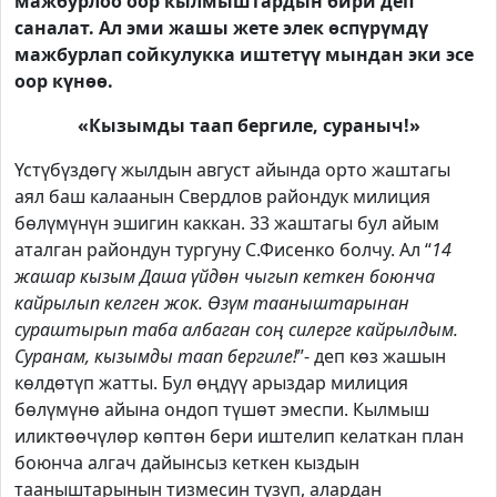
мажбурлоо оор кылмыштардын бири деп
саналат. Ал эми жашы жете элек өспүрүмдү
мажбурлап сойкулукка иштетүү мындан эки эсе
оор күнөө.
«Кызымды таап бергиле, сураныч!»
Үстүбүздөгү жылдын август айында орто жаштагы
аял баш калаанын Свердлов райондук милиция
бөлүмүнүн эшигин каккан. 33 жаштагы бул айым
аталган райондун тургуну С.Фисенко болчу. Ал “
14
жашар кызым Даша үйдөн чыгып кеткен боюнча
кайрылып келген жок. Өзүм тааныштарынан
сураштырып таба албаган соң силерге кайрылдым.
Суранам, кызымды таап бергиле!
”- деп көз жашын
көлдөтүп жатты. Бул өңдүү арыздар милиция
бөлүмүнө айына ондоп түшөт эмеспи. Кылмыш
иликтөөчүлөр көптөн бери иштелип келаткан план
боюнча алгач дайынсыз кеткен кыздын
тааныштарынын тизмесин түзүп, алардан