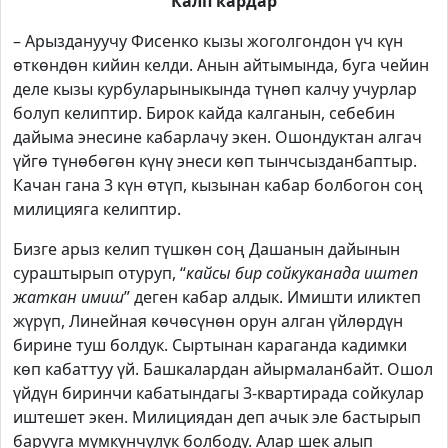
Калп кардар
– Арыздануучу Фисенко кызы жоголгондон үч күн
өткөндөн кийин келди. Анын айтымында, буга чейин
деле кызы курбуларыныкында түнөп калчу учурлар
болуп келиптир. Бирок кайда калганын, себебин
дайыма энесине кабарлачу экен. Ошондуктан алгач
үйгө түнөбөгөн күнү энеси көп тынчсызданбаптыр.
Качан гана 3 күн өтүп, кызынан кабар болбогон соң
милицияга келиптир.
Бизге арыз келип түшкөн соң Дашанын дайынын
сураштырып отуруп, “
кайсы бир сойкуканада иштеп
жаткан имиш
” деген кабар алдык. Имишти иликтеп
жүрүп, Линейная көчөсүнөн орун алган үйлөрдүн
бирине туш болдук. Сыртынан караганда кадимки
көп кабаттуу үй. Башкалардан айырмаланбайт. Ошол
үйдүн биринчи кабатындагы 3-квартирада сойкулар
иштешет экен. Милициядан деп ачык эле бастырып
барууга мүмкүнчүлүк болбоду. Алар шек алып