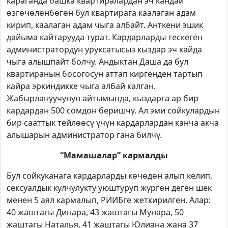
караганда башка квартиралардан эч кандай
өзгөчөлөнбөгөн бул квартирага каалаган адам
кирип, каалаган адам чыга албайт. Анткени эшик
дайыма кайтарууда турат. Кардарларды тескеген
администратордун уруксатысыз кыздар эч кайда
чыга алышпайт болчу. Андыктан Даша да бул
квартиранын босогосун аттап киргенден тартып
кайра эркиндикке чыга албай калган.
Жабырлануучунун айтымында, кыздарга ар бир
кардардан 500 сомдон беришчү. Ал эми сойкулардын
бир сааттык тейлөөсү үчүн кардарлардан канча акча
алышарын администратор гана билчү.
“Мамашалар” кармалды
Бул сойкуканага кардарларды көчөдөн алып келип,
сексуалдык кулчулукту уюштуруп жүргөн деген шек
менен 5 аял кармалып, РИИБге жеткирилген. Алар:
40 жаштагы Динара, 43 жаштагы Мунара, 50
жаштагы Наталья, 41 жаштагы Юлиана жана 37