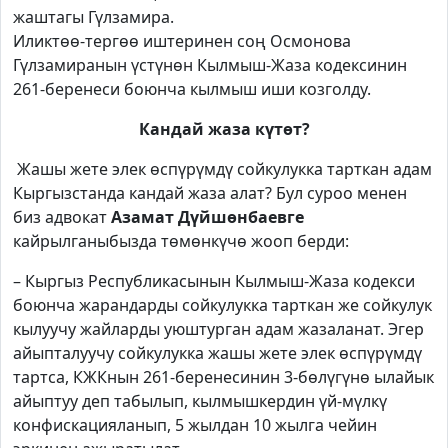
жаштагы Гүлзамира.
Иликтөө-тергөө иштеринен соң Осмонова
Гүлзамиранын үстүнөн Кылмыш-Жаза кодексинин
261-беренеси боюнча кылмыш иши козголду.
Кандай жаза күтөт?
Жашы жете элек өспүрүмдү сойкулукка тарткан адам
Кыргызстанда кандай жаза алат? Бул суроо менен
биз адвокат
Азамат Дүйшөнбаевге
кайрылганыбызда төмөнкүчө жооп берди:
– Кыргыз Республикасынын Кылмыш-Жаза кодекси
боюнча жарандарды сойкулукка тарткан же сойкулук
кылуучу жайларды уюштурган адам жазаланат. Эгер
айыпталуучу сойкулукка жашы жете элек өспүрүмдү
тартса, КЖКнын 261-беренесинин 3-бөлүгүнө ылайык
айыптуу деп табылып, кылмышкердин үй-мүлкү
конфискацияланып, 5 жылдан 10 жылга чейин