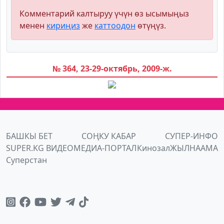
Комментарий калтыруу үчүн өз ысымыңыз
менен
кириңиз
же
каттоодон
өтүңүз.
№ 364, 23-29-октябрь, 2009-ж.
БАШКЫ БЕТ
СОҢКУ КАБАР
СУПЕР-ИНФО
SUPER.KG ВИДЕО
МЕДИА-ПОРТАЛ
Кинозал
ЖЫЛНААМА
Суперстан