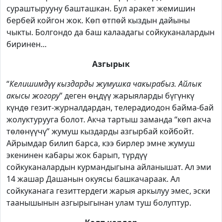
сураштырууну башташкан. Бул аракет жемишин
бербей койгон жок. Көп өтпөй кыздын дайыны
чыкты. Болгондо да баш калаадагы сойкуканалардын
биринен...
Азгырык
“
Келишимдүү кыздарды жумушка чакырабыз. Айлык
акысы жогору
” деген өңдүү жарыяларды бүгүнкү
күндө гезит-журналдардан, телерадиодон байма-бай
жолуктурууга болот. Акча тартыш заманда “көп акча
төлөнүүчү” жумуш кыздарды азгырбай койбойт.
Айрымдар билип барса, кээ бирлер эмне жумуш
экенинен кабары жок барып, түрдүү
сойкуканалардын курмандыгына айланышат. Ал эми
14 жашар Дашанын окуясы башкачараак. Ал
сойкуканага гезиттердеги жарыя аркылуу эмес, эски
таанышынын азгырыгынан улам туш болуптур.