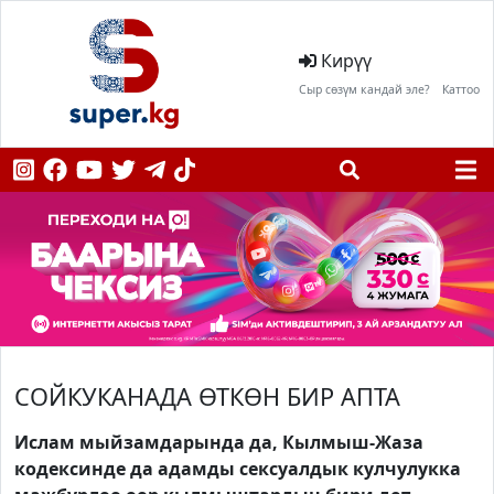
Кирүү
Сыр сөзүм кандай эле?
Каттоо
СОЙКУКАНАДА ӨТКӨН БИР АПТА
Ислам мыйзамдарында да, Кылмыш-Жаза
кодексинде да адамды сексуалдык кулчулукка