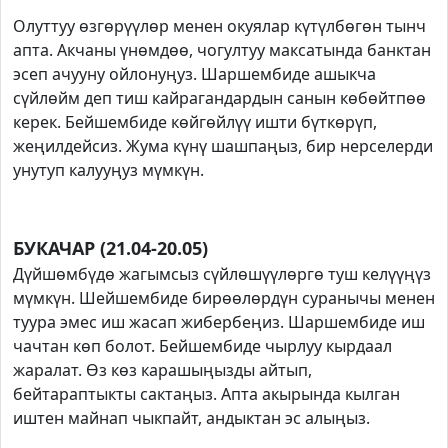
Олуттуу өзгөрүүлөр менен окуялар күтүлбөгөн тынч
апта. Акчаны үнөмдөө, чогултуу максатында банктан
эсеп ачууну ойлонуңуз. Шаршембиде ашыкча
сүйлөйм деп тиш кайрагандардын санын көбөйтпөө
керек. Бейшембиде көйгөйлүү ишти бүткөрүп,
жеңилдейсиз. Жума күнү шашпаңыз, бир нерселерди
унутуп калууңуз мүмкүн.
БУКАЧАР (21.04-20.05)
Дүйшөмбүдө жагымсыз сүйлөшүүлөргө туш келүүңүз
мүмкүн. Шейшембиде бирөөлөрдүн суранычы менен
туура эмес иш жасап жибербеңиз. Шаршембиде иш
чачтан көп болот. Бейшембиде чырлуу кырдаал
жаралат. Өз көз карашыңызды айтып,
бейтараптыкты сактаңыз. Апта акырында кылган
иштен майнап чыкпайт, андыктан эс алыңыз.