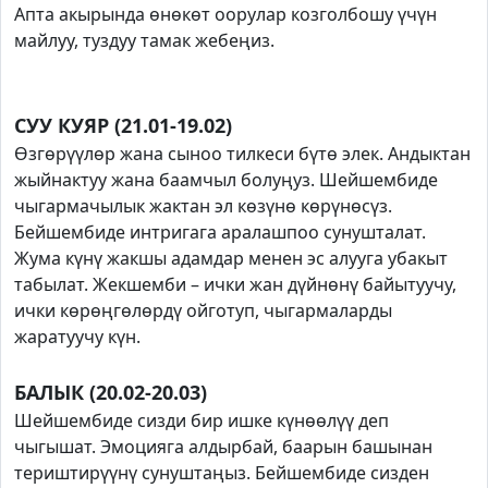
Апта акырында өнөкөт оорулар козголбошу үчүн
майлуу, туздуу тамак жебеңиз.
СУУ КУЯР (21.01-19.02)
Өзгөрүүлөр жана сыноо тилкеси бүтө элек. Андыктан
жыйнактуу жана баамчыл болуңуз. Шейшембиде
чыгармачылык жактан эл көзүнө көрүнөсүз.
Бейшембиде интригага аралашпоо сунушталат.
Жума күнү жакшы адамдар менен эс алууга убакыт
табылат. Жекшемби – ички жан дүйнөнү байытуучу,
ички көрөңгөлөрдү ойготуп, чыгармаларды
жаратуучу күн.
БАЛЫК (20.02-20.03)
Шейшембиде сизди бир ишке күнөөлүү деп
чыгышат. Эмоцияга алдырбай, баарын башынан
териштирүүнү сунуштаңыз. Бейшембиде сизден