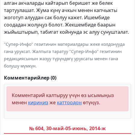
алган акчаларды кайтарып беришет же белек
тартуулашат. Жума күнү ачкыч менен капчыкты
жоготуп алуудан сак болуу кажет. Ишембиде
соодадан жолуңуз болот. Жекшембиде баарын
жыйыштырып, табигат койнунда эс алуу сунушталат.
"Супер-Инфо" гезитинин материалдары жеке колдонууда
гана уруксат. Жалпыга таратуу "Супер-Инфо" гезитинин
редакциясынын жазуу түрүндөгү уруксаты менен гана
болушу мүмкүн.
Комментарийлер (0)
Комментарий калтыруу үчүн өз ысымыңыз
менен
кириңиз
же
каттоодон
өтүңүз.
№ 604, 30-май-05-июнь, 2014-ж