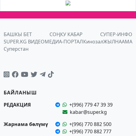
БАШКЫ БЕТ
СОҢКУ КАБАР
СУПЕР-ИНФО
SUPER.KG ВИДЕО
МЕДИА-ПОРТАЛ
Кинозал
ЖЫЛНААМА
Суперстан
БАЙЛАНЫШ
РЕДАКЦИЯ
+(996) 779 47 39 39
kabar@super.kg
Жарнама бөлүмү
+(996) 770 882 500
+(996) 770 882 777