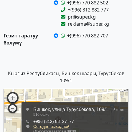
+(996) 770 882 502
+(996) 312 882 777
pr@super.kg
reklama@super.kg
Гезит таратуу
+(996) 770 882 707
бөлүмү
Кыргыз Республикасы, Бишкек шаары, Турусбеков
109/1