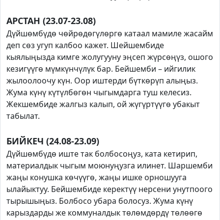
АРСТАН (23.07-23.08)
Дүйшөмбүдө чөйрөдөгүлөргө катаал мамиле жасайм
деп сөз угуп калбоо кажет. Шейшембиде
кыялыңызда кимге жолугууну эңсеп жүрсөңүз, ошого
кезигүүгө мүмкүнчүлүк бар. Бейшемби – ийгилик
жылоолоочу күн. Оор иштерди бүткөрүп алыңыз.
Жума күнү күтүлбөгөн чыгымдарга туш келесиз.
Жекшембиде жалгыз калып, ой жүгүртүүгө убакыт
табылат.
БИЙКЕЧ (24.08-23.09)
Дүйшөмбүдө иште так болбосоңуз, ката кетирип,
материалдык чыгым моюнуңузга илинет. Шаршемби
жаңы конушка көчүүгө, жаңы ишке орношууга
ылайыктуу. Бейшембиде керектүү нерсени унутпоого
тырышыңыз. Болбосо убара болосуз. Жума күнү
карыздарды же коммуналдык төлөмдөрдү төлөөгө