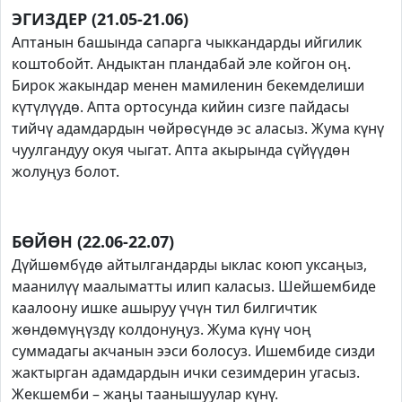
ЭГИЗДЕР (21.05-21.06)
Аптанын башында сапарга чыккандарды ийгилик
коштобойт. Андыктан пландабай эле койгон оң.
Бирок жакындар менен мамиленин бекемделиши
күтүлүүдө. Апта ортосунда кийин сизге пайдасы
тийчү адамдардын чөйрөсүндө эс аласыз. Жума күнү
чуулгандуу окуя чыгат. Апта акырында сүйүүдөн
жолуңуз болот.
БӨЙӨН (22.06-22.07)
Дүйшөмбүдө айтылгандарды ыклас коюп уксаңыз,
маанилүү маалыматты илип каласыз. Шейшембиде
каалоону ишке ашыруу үчүн тил билгичтик
жөндөмүңүздү колдонуңуз. Жума күнү чоң
суммадагы акчанын ээси болосуз. Ишембиде сизди
жактырган адамдардын ички сезимдерин угасыз.
Жекшемби – жаңы таанышуулар күнү.