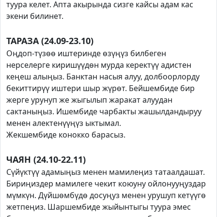
туура келет. Апта акырында сизге кайсы адам кас
экени билинет.
ТАРАЗА (24.09-23.10)
Оңдоп-түзөө иштеринде өзүңүз билбеген
нерселерге киришүүдөн мурда керектүү адистен
кеңеш алыңыз. Банктан насыя алуу, долбоорлорду
бекиттирүү иштери шыр жүрөт. Бейшембиде бир
жерге урунуп же жыгылып жаракат алуудан
сактаныңыз. Ишембиде чарбакты жашылдандыруу
менен алектенүүңүз ыктымал.
Жекшембиде конокко барасыз.
ЧАЯН (24.10-22.11)
Сүйүктүү адамыңыз менен мамилеңиз татаалдашат.
Бириңиздер мамилеге чекит коюуну ойлонууңуздар
мүмкүн. Дүйшөмбүдө досуңуз менен урушуп кетүүгө
жетпеңиз. Шаршембиде жыйынтыгы туура эмес