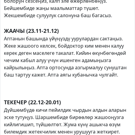
болорун сезсеңиз, калп эле өжөрлөнбөңүз.
Бейшембиде жаңы маалыматтар түшөт.
Жекшембиде сулуулук салонуна баш багасыз.
ЖААЧЫ (23.11-21.12)
Аптанын башында үйүңүздү уурулардан сактаңыз.
Жеке жашоого келсек, бойдоктор ким менен калуу
керек деген маселеге такалат. Кийин өкүнбөгөндөй
чечим кабыл алуу үчүн ишенген адамыңызга
кайрылыңыз. Апта ортосунда азгырмалуу сунуштан
баш тартуу кажет. Апта аягы кубанычка чулгайт.
ТЕКЕЧЕР (22.12-20.01)
Дүйшөмбүдө кичи пейилдик чырдын алдын аларын
эске тутуңуз. Шаршембиде бирөөлөр жашооңузга
кийлигишип, түйшөлтөт. Жума күнү ашыкча өзүм
билемдик жетекчилик менен урушууга жеткирет.