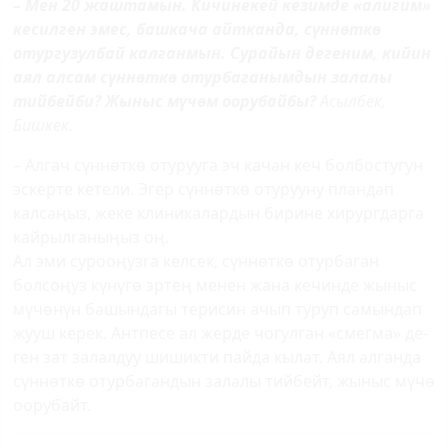
– Мен 20 жаштамын. Кичинекей кезимде «алигим»
кесилген эмес, башкача айтканда, сүннөткө
отургузулбай калганмын. Сурайын дегеним, кийин
аял алсам сүн­нөткө отурбаганымдын залалы
тийбейби? Жыныс мүчөм оорубайбы?
Асылбек,
Бишкек.
– Алгач сүннөткө отурууга эч качан кеч болбостугун
эскерте кетели. Эгер сүн­нөткө оту­рууну пландап
калсаңыз, жеке клиникалардын бирине хирургдарга
кайрылганыңыз оң.
Ал эми сурооңузга келсек, сүннөткө отур­баган
болсоңуз күнүгө эртең менен жана кечинде жыныс
мүчөнүн башындагы терисин ачып туруп самындап
жууш керек. Антпесе ал жерде чогулган «смегма» де­
ген зат залалдуу шишикти пайда кылат. Аял алганда
сүннөткө отурбагандын залалы тийбейт, жыныс мүчө
оорубайт.