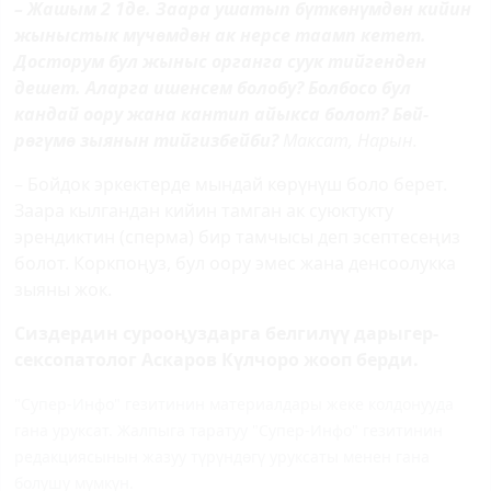
– Жашым 2 1де. Заара ушатып бүткөнүм­дөн кийин
жыныстык мүчөмдөн ак нерсе таамп кетет.
Досторум бул жыныс ор­ганга суук тийгенден
дешет. Аларга ишен­сем болобу? Болбосо бул
кандай оору жана кантип айыкса болот? Бөй­
рөгүмө зыянын тийгизбейби?
Максат, Нарын.
– Бойдок эркектерде мындай көрүнүш боло берет.
Заара кылгандан кийин тамган ак суюктукту
эрендиктин (сперма) бир тамчысы деп эсептесеңиз
болот. Коркпоңуз, бул оору эмес жана денсоолукка
зыяны жок.
Сиздердин сурооңуздарга белгилүү дарыгер-
сексопатолог Аскаров Күлчоро жооп берди.
"Супер-Инфо" гезитинин материалдары жеке колдонууда
гана уруксат. Жалпыга таратуу "Супер-Инфо" гезитинин
редакциясынын жазуу түрүндөгү уруксаты менен гана
болушу мүмкүн.