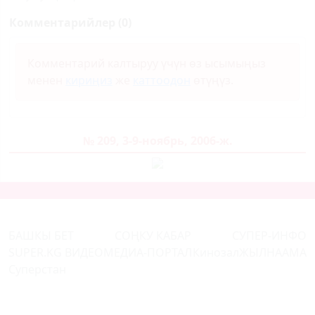
Комментарийлер (0)
Комментарий калтыруу үчүн өз ысымыңыз
менен
кириңиз
же
каттоодон
өтүңүз.
№ 209, 3-9-ноябрь, 2006-ж.
БАШКЫ БЕТ
СОҢКУ КАБАР
СУПЕР-ИНФО
SUPER.KG ВИДЕО
МЕДИА-ПОРТАЛ
Кинозал
ЖЫЛНААМА
Суперстан