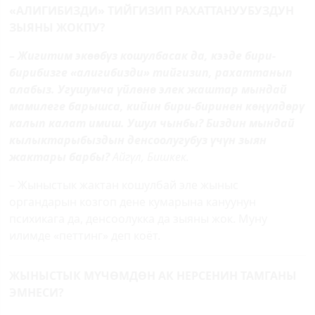
«АЛИГИБИЗДИ» ТИЙГИЗИП РАХАТТАНУУБУЗДУН
ЗЫЯНЫ ЖОКПУ?
– Жигитим экөөбүз кошулбасак да, кээде бири-
бирибизге «алигибизди» тийгизип, рахаттанып
алабыз. Угушумча үйлөнө элек жаштар мындай
мамилеге барышса, кийин бири-биринен көңүлдөрү
калып калат имиш. Ушул чынбы? Биздин мындай
кылыктарыбыздын денсоолугубуз үчүн зыян
жактары барбы?
Айгүл, Бишкек.
– Жыныстык жактан кошулбай эле жыныс
органдарын козгоп дене кумарына кануунун
психикага да, денсоолукка да зыяны жок. Муну
илимде «петтинг» деп коёт.
ЖЫНЫСТЫК МҮЧӨМДӨН АК НЕРСЕНИН ТАМГАНЫ
ЭМНЕСИ?