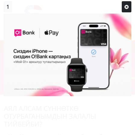
1
Кирүү
Сыр сөзүм кандай эле?
Каттоо
АЯЛ АЛСАМ СҮННӨТКӨ
ОТУРБАГАНЫМДЫН ЗАЛАЛЫ
ТИЙБЕЙБИ?