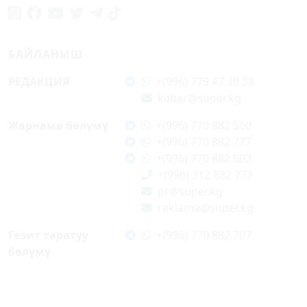
БАЙЛАНЫШ
РЕДАКЦИЯ
+(996) 779 47 39 39
kabar@super.kg
Жарнама бөлүмү
+(996) 770 882 500
+(996) 770 882 777
+(996) 770 882 502
+(996) 312 882 777
pr@super.kg
reklama@super.kg
Гезит таратуу
+(996) 770 882 707
бөлүмү