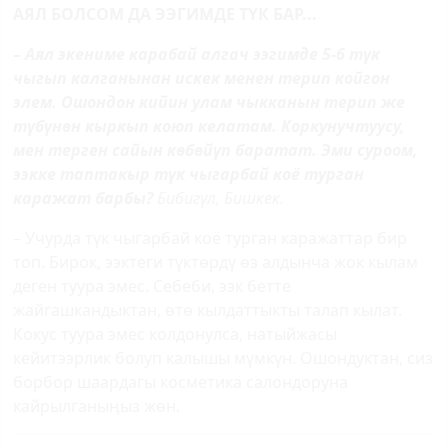
АЯЛ БОЛСОМ ДА ЭЭГИМДЕ ТҮК БАР...
– Аял экениме карабай алгач ээгимде 5-6 түк
чыгып калганынан искек менен терип койгон
элем. Ошондон кийин улам чыкканын терип же
түбүнөн кыркып коюп келатам. Коркунучтуусу,
мен терген сайын көбөйүп баратат. Эми суроом,
ээкке таптакыр түк чыгарбай коё турган
каражат барбы?
Бибигүл, Бишкек.
– Учурда түк чыгарбай коё турган каражаттар бир
топ. Бирок, ээктеги түктөрдү өз алдынча жок кылам
деген туура эмес. Себеби, ээк бетте
жайгашкандыктан, өтө кылдаттыкты талап кылат.
Кокус туура эмес колдонулса, натыйжасы
кейитээрлик болуп калышы мүмкүн. Ошондуктан, сиз
борбор шаардагы косметика салондоруна
кайрылганыңыз жөн.