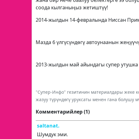
жана бир нече баалуу белектерге ээ болу
соода кылганыңыз жетиштүү!
2014-жылдын 14-февралында Ниссан Приме
Мазда 6 үлгүсүндөгү автоунаанын жеңүү
2013-жылдын май айындагы супер утушка 
"Супер-Инфо" гезитинин материалдары жеке ко
жазуу түрүндөгү уруксаты менен гана болушу м
Комментарийлер (1)
saltanat.
Шумдук эми.