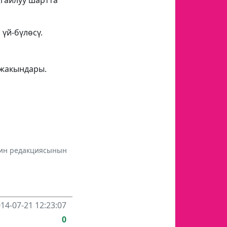
ңгайлуу шартта
үй-бүлөсү.
 жакындары.
инин редакциясынын
14-07-21 12:23:07
0