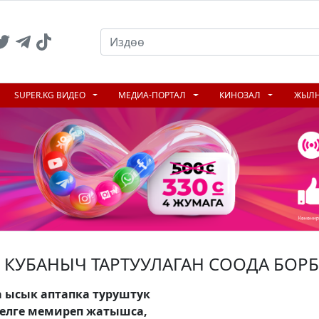
SUPER.KG ВИДЕО
МЕДИА-ПОРТАЛ
КИНОЗАЛ
ЖЫЛ
 КУБАНЫЧ ТАРТУУЛАГАН СООДА БОРБ
 ысык аптапка туруштук
желге мемиреп жатышса,