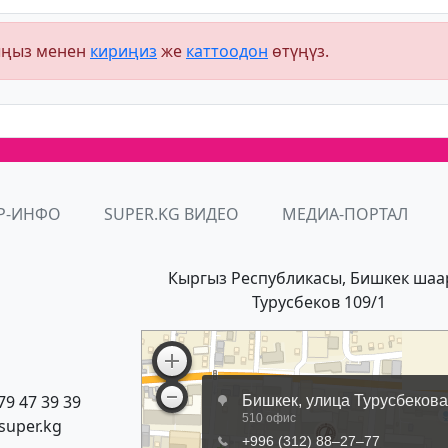
ыңыз менен
кириңиз
же
каттоодон
өтүңүз.
Р-ИНФО
SUPER.KG ВИДЕО
МЕДИА-ПОРТАЛ
Кыргыз Республикасы, Бишкек шаа
Турусбеков 109/1
79 47 39 39
super.kg