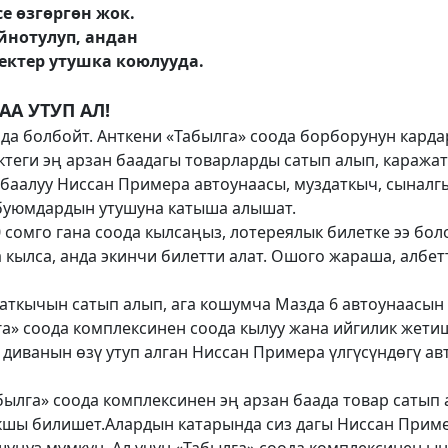
е өзгөргөн жок.
йнотулуп, андан
ектер утушка коюлууда.
АА УТУП АЛ!
а болбойт. Анткени «Табылга» соода борборунун кард
еги эң арзан баадагы товарларды сатып алып, каражат
баалуу Ниссан Примера автоунаасы, муздаткыч, сыналгы
буюмдардын утушуна катыша алышат.
 сомго гана соода кылсаңыз, лотереялык билетке ээ боло
 кылса, анда экинчи билетти алат. Ошого жараша, албе
аткычын сатып алып, ага кошумча Мазда 6 автоунаасын 
» соода комплексинен соода кылуу жана ийгилик жетиш
 диванын өзү утуп алган Ниссан Примера үлгүсүндөгү а
былга» соода комплексинен эң арзан баада товар сатып 
кшы билишет.Алардын катарында сиз дагы Ниссан Прим