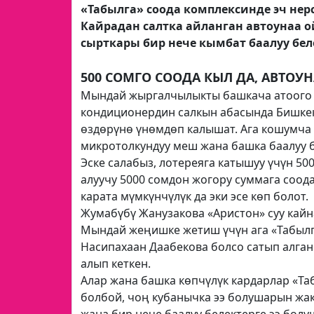
«Табылга» соода комплексинде эч нерс
Кайрадан салтка айланган автоунаа о
сырткары бир нече кымбат баалуу бел
500 СОМГО СООДА КЫЛ ДА, АВТОУН
Мындай жыргалчылыкты башкача атоого д
кондиционердин салкын абасында Бишкект
өздөрүнө үнөмдөп калышат. Ага кошумча 
микротолкундуу меш жана башка баалуу 
Эске салабыз, лотереяга катышуу үчүн 500
алуучу 5000 сомдон жогору суммага соода
карата мүмкүнчүлүк да эки эсе көп болот.
Жумабүбү Жанузакова «Аристон» суу кайн
Мындай жеңишке жетиш үчүн ага «Табылга
Насипахаан Даабекова болсо сатып алган
алып кеткен.
Алар жана башка көпчүлүк кардарлар «Та
болбой, чоң кубанычка ээ болушарын жа