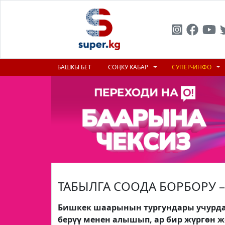
БАШКЫ БЕТ
СОҢКУ КАБАР
СУПЕР-ИНФО
ТАБЫЛГА СООДА БОРБОРУ –
Бишкек шаарынын тургундары учурда
берүү менен алышып, ар бир жүргөн 