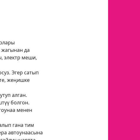
арлары
 жагынан да
, электр меши,
суз. Эгер сатып
тте, жеңишке
утуп алган.
түү болгон.
втоунаа менен
алып гана тим
ера автоунаасына