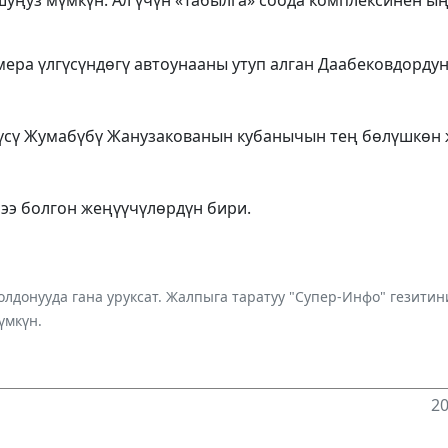
шуңуз мүмкүн. Ал үчүн «Табылга» соода комплексинен ы
ра үлгүсүндөгү автоунааны утуп алган Даабековдордун 
чүсү Жумабүбү Жанузакованын кубанычын тең бөлүшкөн
ээ болгон жеңүүчүлөрдүн бири.
лдонууда гана уруксат. Жалпыга таратуу "Супер-Инфо" гезит
үмкүн.
20