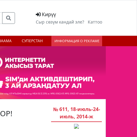
Кирүү
Сыр сөзүм кандай эле?
Каттоо
НААМА
СУПЕРСТАН
ИНФОРМАЦИЯ О РЕКЛАМЕ
№ 611, 18-июль-24-
ОР!
июль, 2014-ж