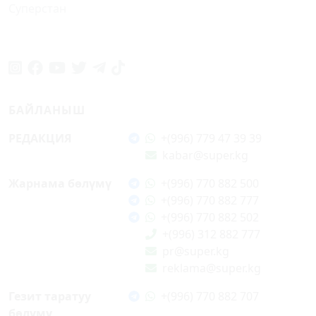
Суперстан
БАЙЛАНЫШ
РЕДАКЦИЯ
+(996) 779 47 39 39
kabar@super.kg
Жарнама бөлүмү
+(996) 770 882 500
+(996) 770 882 777
+(996) 770 882 502
+(996) 312 882 777
pr@super.kg
reklama@super.kg
Гезит таратуу
+(996) 770 882 707
бөлүмү