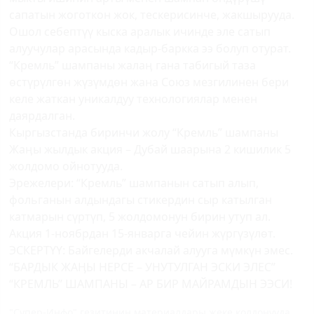
сапатын жоготкон жок, тескерисинче, жакшырууда.
Ошол себептүү кыска аралык ичинде эле сатып
алуучулар арасында кадыр-баркка ээ болуп отурат.
“Кремль” шампаны жалаӊ гана табигый таза
өстүрүлгөн жүзүмдөн жана Союз мезгилинен бери
келе жаткан уникалдуу технологиялар менен
даярдалган.
Кыргызстанда биринчи жолу “Кремль” шампаны
Жаӊы жылдык акция – Дубай шаарына 2 кишилик 5
жолдомо ойнотууда.
Эрежелери: “Кремль” шампанын сатып алып,
фольганын алдындагы стикердин сыр катылган
катмарын сүртүп, 5 жолдомонун бирин утуп ал.
Акция 1-ноябрдан 15-январга чейин жүргүзүлөт.
ЭСКЕРТҮҮ: Байгелерди акчалай алууга мүмкүн эмес.
“БАРДЫК ЖАӉЫ НЕРСЕ – УНУТУЛГАН ЭСКИ ЭЛЕС”
“КРЕМЛЬ” ШАМПАНЫ – АР БИР МАЙРАМДЫН ЭЭСИ!
"Супер-Инфо" гезитинин материалдары жеке колдонууда