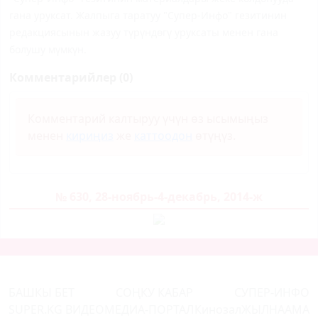
гана уруксат. Жалпыга таратуу "Супер-Инфо" гезитинин
редакциясынын жазуу түрүндөгү уруксаты менен гана
болушу мүмкүн.
Комментарийлер (0)
Комментарий калтыруу үчүн өз ысымыңыз
менен
кириңиз
же
каттоодон
өтүңүз.
№ 630, 28-ноябрь-4-декабрь, 2014-ж
БАШКЫ БЕТ
СОҢКУ КАБАР
СУПЕР-ИНФО
SUPER.KG ВИДЕО
МЕДИА-ПОРТАЛ
Кинозал
ЖЫЛНААМА