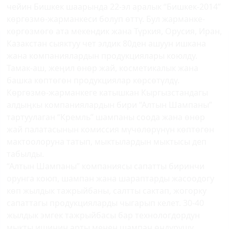
чейин Бишкек шаарында 22-эл аралык “Бишкек-2014”
көргөзмө-жарманкеси болуп өттү. Бул жарманке-
көргөзмөгө ата мекендик жана Түркия, Орусия, Иран,
Казакстан сыяктуу чет элдик 80ден ашуун ишкана
жана компаниялардын продукциялары коюлду.
Тамак-аш, жеӊил өнөр жай, косметикалык жана
башка көптөгөн продукциялар көрсөтүлдү.
Көргөзмө-жарманкеге катышкан Кыргызстандагы
алдыӊкы компаниялардын бири “Алтын Шампаны”
тартуулаган “Кремль” шампаны соода жана өнөр
жай палатасынын комиссия мүчөлөрүнүн көптөгөн
мактоолоруна татып, мыктылардын мыктысы деп
табылды.
“Алтын Шампаны” компаниясы сапатты биринчи
орунга коюп, шампан жана шараптарды жасоодогу
көп жылдык тажрыйбаны, салтты сактап, жогорку
сапаттагы продукцияларды чыгарып келет. 30-40
жылдык эмгек тажрыйбасы бар технологдордун
мыкты ишинин арты менен шампан өндүрүшү