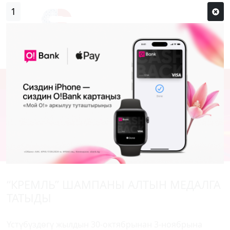
1
Кирүү
Сыр сөзүм кандай эле?
Каттоо
“КРЕМЛЬ” ШАМПАНЫ АЛТЫН МЕДАЛГА
ТАТЫДЫ
Үстүбүздөгү жылдын 30-октябрынан 3-ноябрына