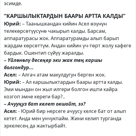
эсимде.
“КАРШЫЛЫКТАРДЫН БААРЫ АРТТА КАЛДЫ”
Юрий:
– Таанышкандан кийин Асел өзүнүн
телекөрсөтүүсүнө чакырып калды. Барсам,
аппаратурасы жок. Аппаратурамды алып барып
жардам көрсөттүм. Андан кийин үч-төрт жолу кафеге
бардык. Ошентип сүйүү жаралды.
– Үйлөнөлү десеңер эки жак тең каршы
болгондур...
Асел:
– Алгач атам макулдугун берген жок.
Юрий:
– Ал каршылыктардын баары артта калды.
Эми мындан он жыл илгери болгон ишти кайра
козгоп эмне кереги бар?..
– Ачууңуз бат келет окшойт, ээ?
Асел:
- Юрий бир нерсеге ачуусу келсе бат от алып
кетет. Анда мен унчукпайм. Жини келип турганда
эркелесең да жактырбайт.