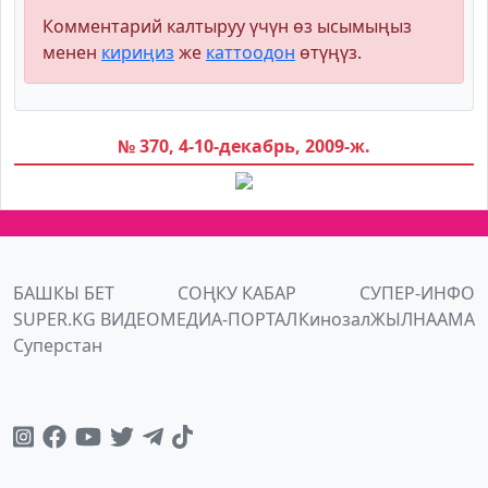
Комментарий калтыруу үчүн өз ысымыңыз
менен
кириңиз
же
каттоодон
өтүңүз.
№ 370, 4-10-декабрь, 2009-ж.
БАШКЫ БЕТ
СОҢКУ КАБАР
СУПЕР-ИНФО
SUPER.KG ВИДЕО
МЕДИА-ПОРТАЛ
Кинозал
ЖЫЛНААМА
Суперстан