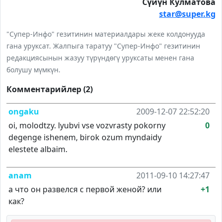
Сүйүн Кулматова
star@super.kg
"Супер-Инфо" гезитинин материалдары жеке колдонууда
гана уруксат. Жалпыга таратуу "Супер-Инфо" гезитинин
редакциясынын жазуу түрүндөгү уруксаты менен гана
болушу мүмкүн.
Комментарийлер (2)
ongaku
2009-12-07 22:52:20
oi, molodtzy. lyubvi vse vozvrasty pokorny
0
degenge ishenem, birok ozum myndaidy
elestete albaim.
anam
2011-09-10 14:27:47
а что он развелся с первой женой? или
+1
как?