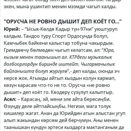
экен, мына ушинтип менин мээмди чагып калды.
“ОРУСЧА НЕ РОВНО ДЫШИТ ДЕП КОЁТ ГО...”
Юрий:
– “Ысык-Көлдө Кадыр түн-97ни” уюштуруп
калдым. Тандоо туру Спорт Ордосунда болуп,
Камчыбек байкени калыстар тобуна чакырдым.
Гримдөөчү бөлмөдөн чыгып келатсам, ал: “
Юра,
кызым менен таанышып ал. КТРдеги музыкалык
долбоорлордун биринде иштейт. Чыгармачылык
байланышта болуп жүргүлө
”,- деп калды, оюнда эч
нерсе жок. Атымды айтып кыздын колун кармап,
көзүн карасам что-то не то. Орусча «не ровно
дышит» деп коёт го. Көздөрү сүзүлүп калыптыр.
Асел:
– Карасаң, эй, мени эле айта бересиңби.
Өзүңдү деле айтпайсыңбы. Негизи, мага толук
кишилер жагат. Анан да Юрийдин атын алыстан угуп
алып жакындан көрсөм дей берчүмүн. Аны менен
таанышкан күндүн эртеси кыздарга мактанганым да