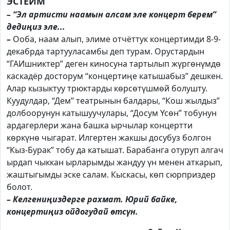
ЭСТЕЙМ”
– “Эл артисти наамын алсам эле концерт берем”
дедиңиз эле...
–
Ооба, наам алып, элиме отчёттук концертимди 8-9-
декабрда тартууласамбы деп турам. Орустардын
“ГАИшниктер” деген киносуна тартылып жүргөнүмдө
каскадёр досторум “концертиңе катышабыз” дешкен.
Алар кызыктуу трюктарды көрсөтүшмөй болушту.
Куудулдар, “Дем” театрынын балдары, “Кош жылдыз”
долбоорунун катышуучулары, “Досум Үсөн” тобунун
ардагерлери жана башка ырчылар концертти
көркүнө чыгарат. Илгертен жакшы досубуз болгон
“Кыз-Бурак” тобу да катышат. Барабанга отуруп алгач
ырдап чыккан ырларымды жандуу үн менен аткарып,
жаштыгымды эске салам. Кыскасы, көп сюрприздер
болот.
– Келгениңиздерге рахмат. Юрий байке,
концертиңиз ойдогудай өтсүн.