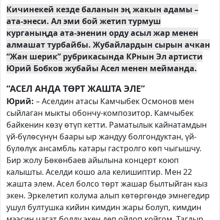
Кичинекей кезде баланын эң жакын адамы –
ата-энеси. Ал эми бой жетип турмуш
курганыңда ата-эненин орду асыл жар менен
алмашат турбайбы. Жубайлардын сырын ачкан
“Жан шерик” рубрикасында КРнын Эл артисти
Юрий Бобков жубайы Асел менен мейманда.
“АСЕЛ АНДА ТӨРТ ЖАШТА ЭЛЕ”
Юрий:
– Аселдин атасы Камчыбек Осмонов мен
сыйлаган мыкты обончу-композитор. Камчыбек
байкенин көзү өтүп кетти. Раматылык кайнатамдын
үй-бүлөсүнүн баары ыр жандуу болгондуктан, үй-
бүлөлүк ансамбль катары гастролго көп чыгышчу.
Бир жолу Бөкөнбаев айылына концерт коюп
калышты. Аселди кошо ала келишиптир. Мен 22
жашта элем. Асел болсо төрт жашар былтыйган кыз
экен. Эркелетип колума алып көтөргөндө эмнегедир
ушул бултушка кийин кимдин жары болуп, кимдин
мээсин чагат болду экен деп ойлоп койгом. Тагдыр