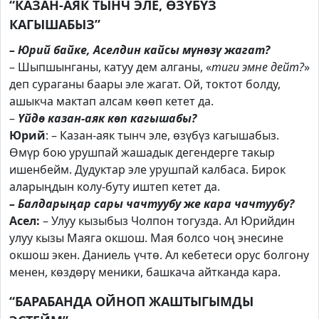
“КАЗАН-АЯК ТЫНЧ ЭЛЕ, ӨЗҮБҮЗ
КАГЫШАБЫЗ”
– Юрий байке, Аселдин кайсы мүнөзү жагат?
– Шыпшынганы, катуу дем алганы, «
тиги эмне дейт?
»
деп сураганы баары эле жагат. Ой, токтот болду,
ашыкча мактап алсам көөп кетет да.
–
Үйдө казан-аяк көп кагышабы?
Юрий
: – Казан-аяк тынч эле, өзүбүз кагышабыз.
Өмүр бою урушпай жашадык дегендерге такыр
ишенбейм. Дудуктар эле урушпай калбаса. Бирок
аларыңдын колу-буту иштеп кетет да.
– Балдарыңар сары чачтуубу же кара чачтуубу?
Асел:
– Улуу кызыбыз Чолпон тогузда. Ал Юрийдин
улуу кызы Маяга окшош. Мая болсо чоң энесине
окшош экен. Даниель үчтө. Ал кебетеси орус болгону
менен, көздөрү меники, башкача айтканда кара.
“БАРАБАНДА ОЙНОП ЖАШТЫГЫМДЫ