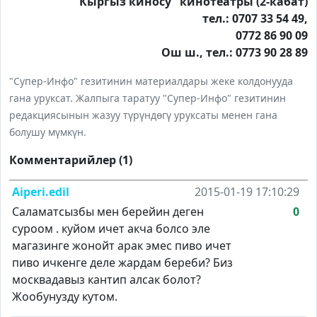
"Кыргыз киносу" кинотеатры (2-кабат)
тел.: 0707 33 54 49,
0772 86 90 09
Ош ш., тел.: 0773 90 28 89
"Супер-Инфо" гезитинин материалдары жеке колдонууда
гана уруксат. Жалпыга таратуу "Супер-Инфо" гезитинин
редакциясынын жазуу түрүндөгү уруксаты менен гана
болушу мүмкүн.
Комментарийлер (1)
Aiperi.edil
2015-01-19 17:10:29
Саламатсызбы мен берейин деген
0
суроом . куйом ичет акча болсо эле
магазинге жонойт арак эмес пиво ичет
пиво ичкенге деле жардам береби? Биз
москвадавыз кантип алсак болот?
Жообунузду кутом.