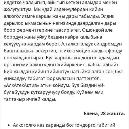
илдетке чалдыгып, айыгып кеткен адамдар менен
жолугуштум. Мындай изденүүлөрдөн кийин
алкоголизмге каршы жаӊы дары табылды. Элдик
дарылоо ыкмасынын негизинде даярдалган дары
боор ферменттерине таасир этет. Ошондой эле
боордун жана уйку бездин кайра калыбына
келүүсүнө жардам берет. Ал алкоголдук синдромдун
башталышын эскертип, психо-эмоционалдык фонду
нормалдаштырат. Бул дарыны колдонгон адамдын
организми алкоголдон жийиркенип, кабыл албайт.
Бир жылдан кийин тийиштүү натыйжа алган соӊ бул
уникалдуу табигат формуласын паттентеп,
«АлкАтекАктив» атын койдум. Бул биздин үй-
бүлөбүздүн куткаруучусу болду. Күйөөм эми
таптакыр ичпей калды.
Елена, 28 жашта.
Алкоголго көз каранды болгондорго табигий