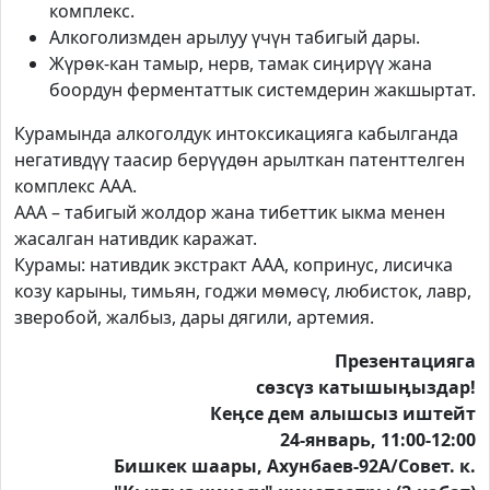
комплекс.
Алкоголизмден арылуу үчүн табигый дары.
Жүрөк-кан тамыр, нерв, тамак сиӊирүү жана
боордун ферментаттык системдерин жакшыртат.
Курамында алкоголдук интоксикацияга кабылганда
негативдүү таасир берүүдөн арылткан патенттелген
комплекс ААА.
ААА – табигый жолдор жана тибеттик ыкма менен
жасалган нативдик каражат.
Курамы: нативдик экстракт ААА, копринус, лисичка
козу карыны, тимьян, годжи мөмөсү, любисток, лавр,
зверобой, жалбыз, дары дягили, артемия.
Презентацияга
сөзсүз катышыӊыздар!
Кеӊсе дем алышсыз иштейт
24-январь, 11:00-12:00
Бишкек шаары, Ахунбаев-92А/Совет. к.