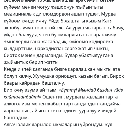
себеби менин 10 жылдан ашык арак ичип кеткен
күйөөм менен чогуу жашоонун жыйынтыгы
медициналык дипломдордон ашып түшөт. Мурда
күйөөм күндө иччү. Үйдө 5 жаштагы кызым Катя
экөөбүз үчүн тозоктой эле. Ал уруш чыгарып, сабачу,
үйдөн баалуу делген буюмдарды сатып арак иччү.
Эмнелерди гана жасабадык, күйөөмө кодировка
кылдырттым, наркодиспансерге жатып чыкты,
биоток менен дарыланды. Булар убактылуу гана
жыйынтык берип жатты.
Кээде ичпей калганда бизге каралашкан мыкты ата
болуп калчу. Жумушка орношуп, кызын багып. Бирок
баары кайрадан башталчу.
Бир күнү өзүмө айттым:
«Бүттү! Мындай биздин үйдө
кайталанбайт!
» Ошентип, мурдагы жылдан тарта
алкоголизм менен жабыр тарткандардын кандайча
дарыланып, айыгып кеткендиги тууралуу изилдей
баштадым.
Алгач элдик дарылоо ыкмаларын үйрөндүм. Бул