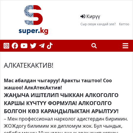
Кирүү
Сыр сөзүм кандай эле?
Каттоо
АЛКАТЕКАКТИВ!
Мас абалдан чыгаруу! Аракты таштоо! Соо
жашоо! АлкАтекАктив!
ЖАӉЫЧА ИШТЕЛИП ЧЫККАН АЛКОГОЛГО
КАРШЫ КҮЧТҮҮ ФОРМУЛА! АЛКОГОЛГО
БОЛГОН КӨЗ КАРАНДЫЛЫКТАН АРЫЛТУУ!
– Мен профессионал нарколог адистердин биримин.
ЖОЖдогу билимим же дипломум жок. Бул чындык,