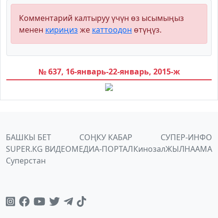
Комментарий калтыруу үчүн өз ысымыңыз
менен
кириңиз
же
каттоодон
өтүңүз.
№ 637, 16-январь-22-январь, 2015-ж
БАШКЫ БЕТ
СОҢКУ КАБАР
СУПЕР-ИНФО
SUPER.KG ВИДЕО
МЕДИА-ПОРТАЛ
Кинозал
ЖЫЛНААМА
Суперстан