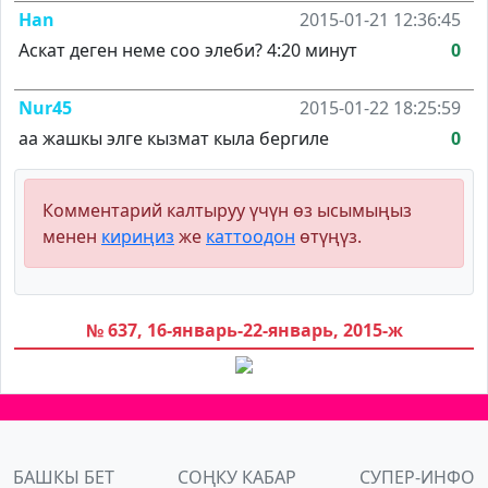
Han
2015-01-21 12:36:45
Аскат деген неме соо элеби? 4:20 минут
0
Nur45
2015-01-22 18:25:59
аа жашкы элге кызмат кыла бергиле
0
Комментарий калтыруу үчүн өз ысымыңыз
менен
кириңиз
же
каттоодон
өтүңүз.
№ 637, 16-январь-22-январь, 2015-ж
БАШКЫ БЕТ
СОҢКУ КАБАР
СУПЕР-ИНФО