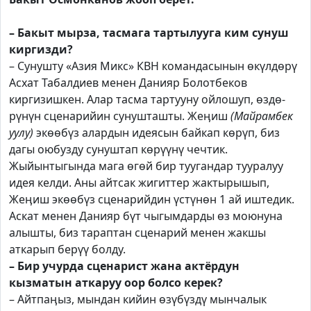
– Бакыт мырза, тасмага тартылууга ким сунуш
киргизди?
– Сунушту «Азия Микс» КВН командасынын өкүлдөрү
Асхат Табалдиев менен Данияр Болотбеков
киргизишкен. Алар тасма тартууну ойлошуп, өз­дө­
рүнүн сценарийин сунушташты. Жеӊиш
(Майрамбек
уулу)
экөөбүз алардын идеясын байкап көрүп, биз
дагы оюбузду сунуштап көрүүнү чечтик.
Жыйынтыгында мага өгөй бир туугандар тууралуу
идея келди. Аны айтсак жигиттер жактырышып,
Жеӊиш экөөбүз сценарийдин үс­түнөн 1 ай иштедик.
Аскат менен Данияр бүт чыгымдарды өз моюнуна
алышты, биз тараптан сценарий менен жакшы
аткарып берүү болду.
– Бир учурда сценарист жана актёрдун
кызматын аткаруу оор болсо керек?
– Айтпаӊыз, мындан кийин өзүбүздү мынчалык