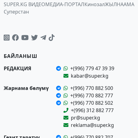
SUPER.KG ВИДЕО
МЕДИА-ПОРТАЛ
Кинозал
ЖЫЛНААМА
Суперстан
БАЙЛАНЫШ
РЕДАКЦИЯ
+(996) 779 47 39 39
kabar@super.kg
Жарнама бөлүмү
+(996) 770 882 500
+(996) 770 882 777
+(996) 770 882 502
+(996) 312 882 777
pr@super.kg
reklama@super.kg
Гезит таратуу
+(996) 770 882 707