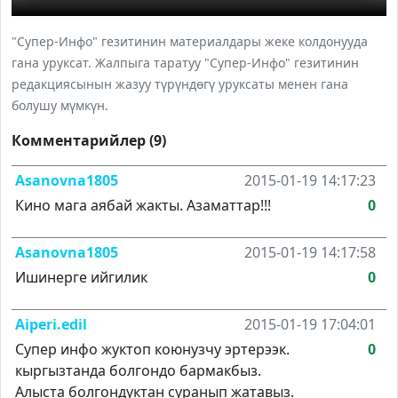
"Супер-Инфо" гезитинин материалдары жеке колдонууда
гана уруксат. Жалпыга таратуу "Супер-Инфо" гезитинин
редакциясынын жазуу түрүндөгү уруксаты менен гана
болушу мүмкүн.
Комментарийлер (9)
Asanovna1805
2015-01-19 14:17:23
Кино мага аябай жакты. Азаматтар!!!
0
Asanovna1805
2015-01-19 14:17:58
Ишинерге ийгилик
0
Aiperi.edil
2015-01-19 17:04:01
Супер инфо жуктоп коюнузчу эртерээк.
0
кыргызтанда болгондо бармакбыз.
Алыста болгондуктан суранып жатавыз.