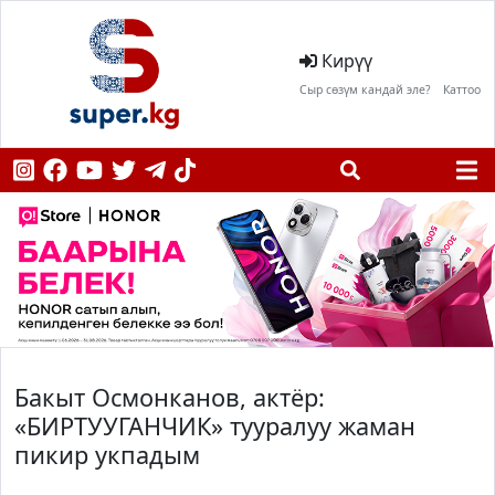
Кирүү
Сыр сөзүм кандай эле?
Каттоо
Бакыт Осмонканов, актёр:
«БИРТУУГАНЧИК» тууралуу жаман
пикир укпадым