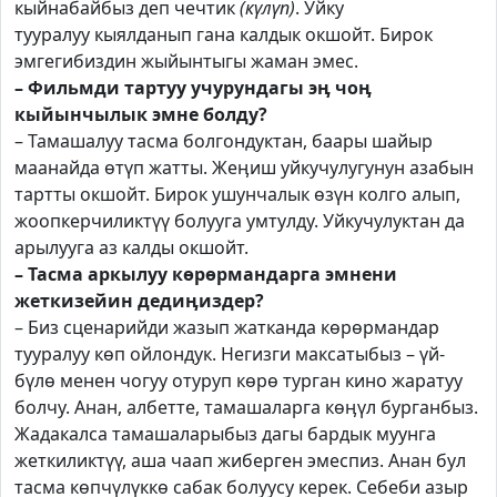
кыйнабайбыз деп чечтик
(күлүп)
. Уйку
тууралуу кыялданып гана калдык окшойт. Бирок
эмгегибиздин жыйынтыгы жаман эмес.
– Фильмди тартуу учурундагы эӊ чоӊ
кыйынчылык эмне болду?
– Тамашалуу тасма болгондуктан, баары шайыр
маанайда өтүп жатты. Жеӊиш уйкучулугунун азабын
тартты окшойт. Бирок ушунчалык өзүн колго алып,
жоопкерчиликтүү болууга умтулду. Уйкучулуктан да
арылууга аз калды окшойт.
– Тасма аркылуу көрөрмандарга эмнени
жеткизейин дедиӊиздер?
– Биз сценарийди жазып жатканда көрөрмандар
тууралуу көп ойлондук. Негизги максатыбыз – үй-
бүлө менен чогуу отуруп көрө турган кино жаратуу
болчу. Анан, албетте, тамашаларга көӊүл бурганбыз.
Жадакалса тамашаларыбыз дагы бардык муунга
жеткиликтүү, аша чаап жиберген эмеспиз. Анан бул
тасма көпчүлүккө сабак болуусу керек. Себеби азыр