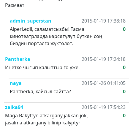
Рахмаат
admin_superstan
2015-01-19 17:38:18
Aiperi.edil, саламатсызбы! Тасма
0
кинотеатрларда көрсөтүлүп бүткөн соң
биздин порталга жүктөлөт.
Pantherka
2015-01-19 17:24:18
Инетке чыгып калыптыр го уже.
0
naya
2015-01-26 01:41:05
Pantherka, кайсыл сайтта?
0
zaika94
2015-01-19 17:54:23
Maga Bakyttyn atkargany jakkan jok,
0
jasalma atkargany bilinip kalyptyr