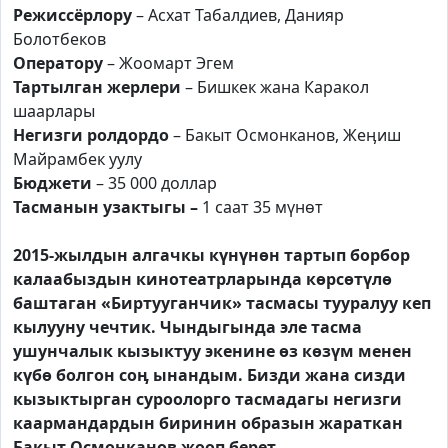
Режиссёрлору
– Асхат Табалдиев, Данияр
Болотбеков
Оператору
– Жоомарт Эгем
Тартылган жерлери
– Бишкек жана Каракол
шаарлары
Негизги ролдордо
– Бакыт Осмонканов, Жеӊиш
Майрамбек уулу
Бюджети
– 35 000 доллар
Тасманын узактыгы –
1 саат 35 мүнөт
2015-жылдын алгачкы күнүнөн тартып борбор
калаабыздын кинотеатрларында көрсөтүлө
баштаган «Биртууганчик» тасмасы тууралуу кеп
кылууну чечтик. Чындыгында эле тасма
ушунчалык кызыктуу экенине өз көзүм менен
күбө болгон соӊ ынандым. Бизди жана сизди
кызыктырган суроолорго тасмадагы негизги
каармандардын биринин образын жараткан
Бакыт Осмонканов жооп берет.