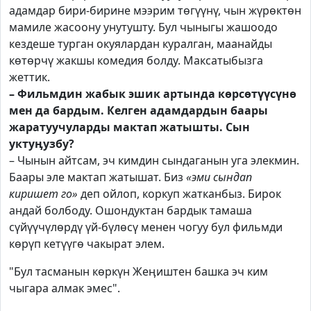
адамдар бири-бирине мээрим төгүүнү, чын жүрөктөн
мамиле жасоону унутушту. Бул чыныгы жашоодо
кездеше турган окуялардан куралган, маанайды
көтөрчү жакшы комедия болду. Максатыбызга
жеттик.
– Фильмдин жабык эшик артында көрсөтүүсүнө
мен да бардым. Келген адамдардын баары
жаратуучуларды мактап жатышты. Сын
уктуӊузбу?
– Чынын айтсам, эч кимдин сындаганын уга элекмин.
Баары эле мактап жатышат. Биз
«эми сындап
киришет го»
деп ойлоп, коркуп жатканбыз. Бирок
андай болбоду. Ошондуктан бардык тамаша
сүйүүчүлөрдү үй-бүлөсү менен чогуу бул фильмди
көрүп кетүүгө чакырат элем.
"Бул тасманын көркүн Жеӊиштен башка эч ким
чыгара алмак эмес".