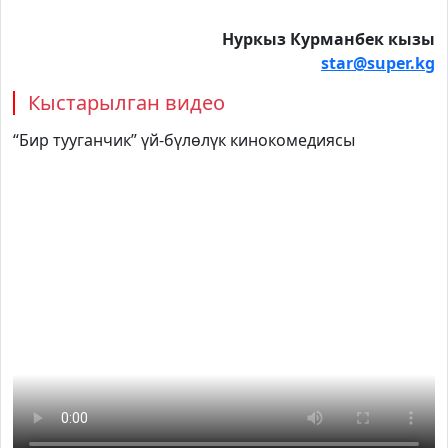
Нуркыз Курманбек кызы
star@super.kg
Кыстарылган видео
“Бир тууганчик” үй-бүлөлүк кинокомедиясы