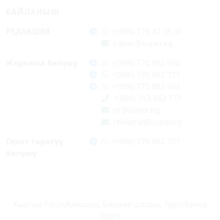
БАЙЛАНЫШ
РЕДАКЦИЯ
+(996) 779 47 39 39
kabar@super.kg
Жарнама бөлүмү
+(996) 770 882 500
+(996) 770 882 777
+(996) 770 882 502
+(996) 312 882 777
pr@super.kg
reklama@super.kg
Гезит таратуу
+(996) 770 882 707
бөлүмү
Кыргыз Республикасы, Бишкек шаары, Турусбеков
109/1