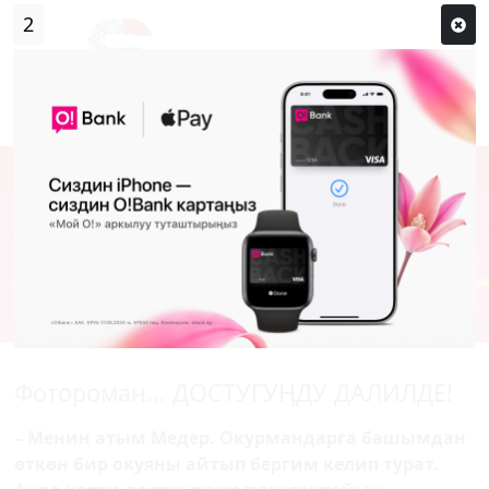
2
Кирүү
Сыр сөзүм кандай эле?
Каттоо
Фотороман... ДОСТУГУӉДУ ДАЛИЛДЕ!
– Менин атым Медер. Окурмандарга башымдан
өткөн бир окуяны айтып бергим келип турат.