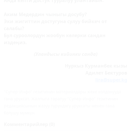
Анда кепти достук тууралуу улантайын.
Аким Медердин чыныгы досубу?
Эки жигиттин достугуна сулуу бийкеч от
салабы?
Бул суроолордун жообун келерки сандан
издеӊиз.
(Уландысы кийинки санда)
Нуркыз Курманбек кызы
Адилет Бектуров
lira@super.kg
"Супер-Инфо" гезитинин материалдары жеке колдонууда
гана уруксат. Жалпыга таратуу "Супер-Инфо" гезитинин
редакциясынын жазуу түрүндөгү уруксаты менен гана
болушу мүмкүн.
Комментарийлер (0)