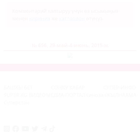
Комментарий калтыруу үчүн өз ысымыңыз
менен
кириңиз
же
каттоодон
өтүңүз.
№ 656, 29-май-4-июнь, 2015-ж
БАШКЫ БЕТ
СОҢКУ КАБАР
СУПЕР-ИНФО
SUPER.KG ВИДЕО
МЕДИА-ПОРТАЛ
Кинозал
ЖЫЛНААМА
Суперстан