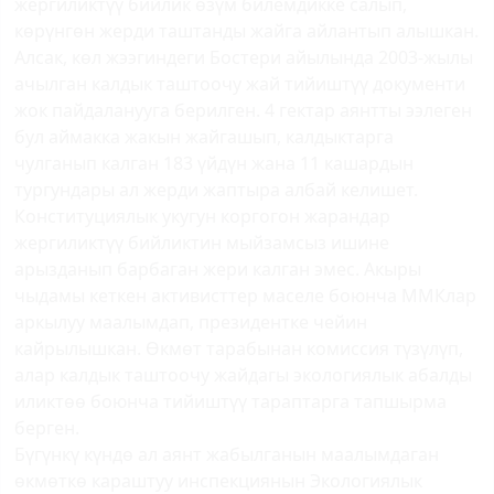
жергиликтүү бийлик өзүм билемдикке салып,
көрүнгөн жерди таштанды жайга айлантып алышкан.
Алсак, көл жээгиндеги Бостери айылында 2003-жылы
ачылган калдык таштоочу жай тийиштүү документи
жок пайдаланууга берилген. 4 гектар аянтты ээлеген
бул аймакка жакын жайгашып, калдыктарга
чулганып калган 183 үйдүн жана 11 кашардын
тургундары ал жерди жаптыра албай келишет.
Конституциялык укугун коргогон жарандар
жергиликтүү бийликтин мыйзамсыз ишине
арызданып барбаган жери калган эмес. Акыры
чыдамы кеткен активисттер маселе боюнча ММКлар
аркылуу маалымдап, президентке чейин
кайрылышкан. Өкмөт тарабынан комиссия түзүлүп,
алар калдык таштоочу жайдагы экологиялык абалды
иликтөө боюнча тийиштүү тараптарга тапшырма
берген.
Бүгүнкү күндө ал аянт жабылганын маалымдаган
өкмөткө караштуу инспекциянын Экологиялык