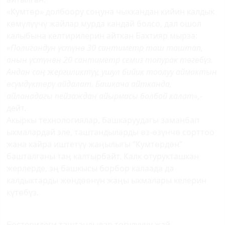
«Кумтөр» долбоору соңуна чыккандан кийин калдык
көмүлүүчү жайлар мурда кандай болсо, дал ошол
калыбына келтирилерин айткан Бахтияр мырза:
«Полигондун үстүнө 30 сантиметр таш таштап,
анын үстүнөн 20 сантиметр семиз топурак төгөбүз.
Андан соң жергиликтүү, ушул бийик тоолуу аймактын
өсүмдүктөрү айдалат. Башкача айтканда,
айланадагы пейзаждан айырмасы болбой калат»,-
дейт.
Акыркы технологиялар, башкаруудагы заманбап
ыкмалардай эле, таштандыларды өз-өзүнчө сорттоо
жана кайра иштетүү жаңылыгы “Кумтөрдөн”
башталганы таң калтырбайт. Калк отурукташкан
жерлерде, эң башкысы борбор калаада да
калдыктарды жөндөөнүн жаңы ыкмалары келерин
күтөбүз.
Бостеридеги таштандылар төгүлүүчү жай.