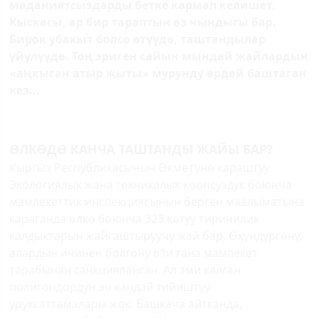
маданиятсыздарды бетке кармап келишет.
Кыскасы, ар бир тараптын өз чындыгы бар.
Бирок убакыт болсо өтүүдө, таштандылар
үйүлүүдө. Тоң эриген сайын мындай жайлардын
«аңкыган атыр жыты» мурунду өрдөй баштаган
кез...
ӨЛКӨДӨ КАНЧА ТАШТАНДЫ ЖАЙЫ БАР?
Кыргыз Республикасынын Өкмөтүнө караштуу
Экологиялык жана техникалык коопсуздук боюнча
мамлекеттик инспекциясынын берген маалыматына
караганда өлкө боюнча 323 катуу тиричилик
калдыктарын жайгаштыруучу жай бар. Өкүндүргөнү,
алардын ичинен болгону 61и гана мамлекет
тарабынан санкцияланган. Ал эми калган
полигондордун эч кандай тийиштүү
уруксаттамалары жок. Башкача айтканда,