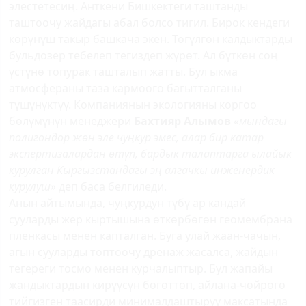
элестетесиң. Анткени Бишкектеги таштанды
таштоочу жайдагы абал болсо тигил. Бирок кендеги
көрүнүш такыр башкача экен. Төгүлгөн калдыктарды
бульдозер тебелеп тегиздеп жүрөт. Ал бүткөн соң
үстүнө топурак ташталып жатты. Бул ыкма
атмосфераны таза кармоого багытталганы
түшүнүктүү. Компаниянын экологияны коргоо
бөлүмүнүн менеджери
Бахтияр Алымов
«мындагы
полигондор жөн эле чуңкур эмес, алар бир катар
экспертизалардан өтүп, бардык талаптарга ылайык
курулган Кыргызстандагы эң алгачкы инженердик
курулуш»
деп баса белгиледи.
Анын айтымында, чуңкурдун түбү ар кандай
сууларды жер кыртышына өткөрбөгөн геомембрана
пленкасы менен капталган. Буга улай жаан-чачын,
агын сууларды топтоочу дренаж жасалса, жайдын
тегереги тосмо менен курчалыптыр. Бул жапайы
жандыктардын кирүүсүн бөгөттөп, айлана-чөйрөгө
тийгизген таасирди минималдаштыруу максатында