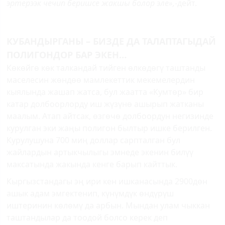
эртерээк чечип беришсе жакшы болор эле»,
-дейт.
КУБАНДЫРГАНЫ – БИЗДЕ ДА ТАЛАПТАГЫДАЙ
ПОЛИГОНДОР БАР ЭКЕН…
Көкөйгө көк талкандай тийген өлкөдөгү таштанды
маселесин жөндөө мамлекеттик мекемелердин
кыялында жашап жатса, бул жаатта «Кумтөр» бир
катар долбоорлорду иш жүзүнө ашырып жатканы
маалым. Атап айтсак, өзгөчө долбоордун негизинде
курулган эки жаңы полигон былтыр ишке берилген.
Курулушуна 700 миң доллар сарпталган бул
жайлардын артыкчылыгы эмнеде экенин билүү
максатында жакында кенге барып кайттык.
Кыргызстандагы эң ири кен ишканасында 2900дөн
ашык адам эмгектенип, күнүмдүк өндүрүш
иштеринин көлөмү да арбын. Мындан улам чыккан
таштандылар да тоодой болсо керек деп