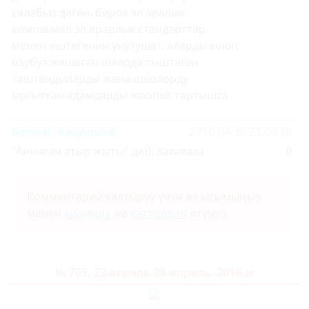
салабыз деген, бирок эл аралык
компаниял эл арарлык стандарттар
менен иштегенин унутушат, аларды коюп
озубуз жашаган шаарда тыштаган
таштандыларды жана ошолорду
ыргыткан адамдарды жоопко тартышса
Bermet_Kasymova
2016-04-30 23:00:10
"Анкыган атыр жыты" де)). Хахахаха
0
Комментарий калтыруу үчүн өз ысымыңыз
менен
кириңиз
же
каттоодон
өтүңүз.
№ 703, 22-апрель-28-апрель, 2016-ж