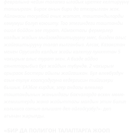
февралына чейин талапка ылайык иретке келтирүүнү
тапшырган. Бирок анын бири да аткарылган жок.
Айланасы тосулбай ачык жатат, таштандыларды
көмүмүш болуп коюшту. Тоо этегиндеги таштанды
ошол бойдон эле турат. Аймактагы фермерлер
калдык жайын мыйзамдаштырууну эмес, бизден алыс
жайгаштырууну талап кылганбыз. Алсак, Казакстан
менен Орусияда калдык жайы калктуу пункттан 5
чакырым алыс турат экен. А бизде айдоо
аянттарыбыз бул жайдын түбүндө. 2 чакырым
арыраак Бостери айылы жайгашкан. Бул өлкөбүздүн
азык-түлүк коопсуздугуна кедергисин тийгизери
бышык. ЕАЭБге кирдик, эгер андагы өлкөлөр
таштандынын жанындагы бакчаларда өскөн мөмө-
жемиштерди жана жайыттагы малдын этин билип
калышса сатып алышат деп ойлойсузбу?»-
деп
агынан жарылды.
«БИР ДА ПОЛИГОН ТАЛАПТАРГА ЖООП