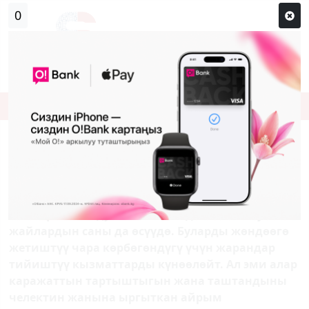
Кирүү
Сыр сөзүм кандай эле?
Каттоо
ТАШТАНДЫЛАРДАН АРЫЛАР КҮН
БОЛОБУ?
Барган сайын калк отурукташкан аймактар
көбөйүп, ошондуктан таштанды таштоочу
жайлардын саны да өсүүдө. Буларды жөндөөгө
жетиштүү чара көрбөгөндүгү үчүн жарандар
тийиштүү кызматтарды күнөөлөйт. Ал эми алар
каражаттын тартыштыгын жана таштандыны
челектин жанына ыргыткан айрым