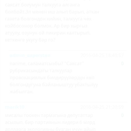
саясат болумун талкууга алганга
болбойт.Эл менен иш алып барып, аткан
газета болгондон кийин, талкууга чек
койбосонор болмок. Ар бир кыргыз
атуулу, озунун ой пикирин калтырып,
кеткенге укугу бар го?
admin_superstan
2016-04-25 18:49:57
narime, саламатсызбы? "Саясат"
0
рубрикасындагы талкуулар
провокациялык билдирүүлөрдүн көп
болгондугуна байланыштуу убактылуу
жабылган.
marik10
2016-04-25 21:20:59
мисалы тоокен тармагына депутаттар
0
асылып, бир партиянын лидери 6 млрд
долларга экологияны бузган учун айып