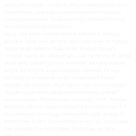
эксплуатациядан чыгарып, рекультивация иштерин
баштаганда, жер кыртышын калыпка келтирүүдө
колдонуу каралган. Быйыл ал үчүн өзүнчө полигон
эксплуатацияга берилмекчи.
Муну эске алган компаниянын тийиштүү бөлүмү
кендеги турак жай лагерге таштанды үчүн үч түрдүү
челектерди орнотуп баштаган. Жашыл түстөгү
челекке тамак-аш калдыктары, көк түстөгүсүнө кайра
иштетүүгө жарактуулары жана боз же кара челекке
кайра иштетүүгө жараксыздары салынат. Ал эми
кагаздар үчүн өзүнчө челек колдонулат. Ушул
жерден айта кетсек, «Кумтөрдө» бир кызматкерден
чыккан тиричилик калдыгынын өлчөмү күнүнө 1
килограммдан бир аз ашык салмакты түзөт. Ал эми
АКШнын Айлана-чөйрөнү коргоо агенттигинин 3-4
жыл мурунку отчётунда көрсөтүлгөндөй, аларда 2
килограмм болсо, Монголиядагы жез кен ишканада
бир адамдан 5,6 килограмм таштанды чыгары
айтылган.