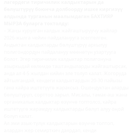
лагердеги тиричилик калдыктарын да
бөлүштүрүү боюнча долбоорду ишке киргизүү
алдында турганын маалымдаган БАХТИЯР
МЫРЗА буларга токтолду:
– Жаңы курулган калдык жайгаштыруучу жайлар
2026-жылга чейин пайдаланууга эсептелген.
Андыктан калдыктарды бөлүштүрүү аркылуу
полигондордун пайдалануу мөөнөтүн узартууга
болот. Эгер тиричилик калдыктар полигонуна
азыркыдай көлөмдө таштандыларды жайгаштырсак,
анда ал 4-5 жылдан кийин эле толуп калат. Жогоруда
айтылгандай, кендеги калдыктардын 20-30 пайызы
гана кайра иштетүүгө жараксыз. Ошондуктан аларды
бөлүштүрүп, сорттоо зарыл. Мисалы, тамак-аш жана
органикалык калдыктар өзүнчө топтолсо, кайра
иштетүүгө жарамдуу калдыктарды бөлүп алуу оңой
болуп калат.
Ал эми азык-түлүк калдыктарын өзүнчө топтоп,
алардан жер семирткич даярдап, кенди