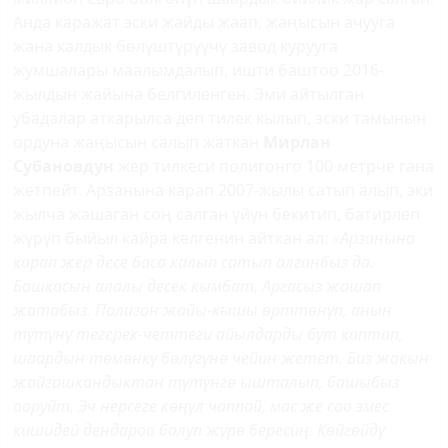
Анда каражат эски жайды жаап, жаңысын ачууга
жана калдык бөлүштүрүүчү завод курууга
жумшалары маалымдалып, ишти баштоо 2016-
жылдын жайына белгиленген. Эми айтылган
убадалар аткарылса деп тилек кылып, эски тамынын
ордуна жаңысын салып жаткан
Мирлан
Субановдун
жер тилкеси полигонго 100 метрче гана
жетпейт. Арзанына карап 2007-жылы сатып алып, эки
жылча жашаган соң салган үйүн бекитип, батирлеп
жүрүп быйыл кайра келгенин айткан ал:
«Арзанына
карап жер десе баса калып сатып алганбыз да.
Башкасын алалы десек кымбат. Аргасыз жашап
жатабыз. Полигон жайы-кышы өрттөнүп, анын
түтүнү тегерек-четтеги айылдарды бүт каптап,
шаардын төмөнкү бөлүгүнө чейин жетет. Биз жакын
жайгашкандыктан түтүнгө ышталып, башыбыз
ооруйт. Эч нерсеге көңүл чаппай, мас же соо эмес
кишидей дендароо болуп жүрө бересиң. Көйгөйдү