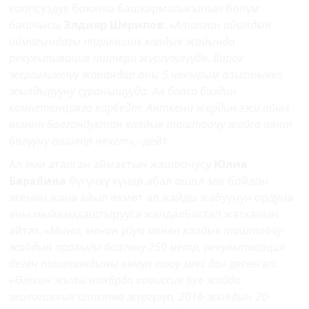
коопсуздук боюнча башкармалыгынын бөлүм
башчысы
Элдияр Шерипов
:
«Аталган айылдын
аймагындагы тиричилик калдык жайында
рекультивация иштери жүргүзүлүүдө. Бирок
жергиликтүү жарандар аны 5 чакырым алыстыкка
жылдырууну суранышууда. Ал болсо биздин
компетенцияга кирбейт. Анткени жердин ээси айыл
өкмөт болгондуктан калдык таштоочу жайга аянт
бөлүүнү ошолор чечет»,
- дейт.
Ал эми атал­ган аймактын жашоочусу
Юлия
Барабина
бүгүнкү күндө абал ошол эле бойдон
экенин жана айыл өкмөт ал жайды жабуунун ордуна
аны мыйзамдаштырууга жандалбастап жатканын
айтат.
«Мына, менин үйүм менен калдык таштоочу
жайдын аралыгы болгону 250 метр, рекультивация
деген таштандыны көмүп коюу эмес да»
деген ал:
«Өткөн жылы ноябрда комиссия бул жайда
экологиялык иликтөө жүргүзүп, 2016-жылдын 20-