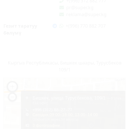
+(996) 312 882 777
pr@super.kg
reklama@super.kg
Гезит таратуу
+(996) 770 882 707
бөлүмү
Кыргыз Республикасы, Бишкек шаары, Турусбеков
109/1