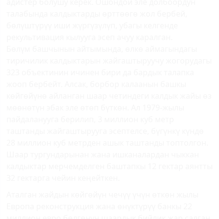
адистер болушу керек. Ошондой эле долбоордун
талабында калдыктарды өрттөөгө жол бербей,
бөлүштүрүү иши жүргүзүлүп, убагы келгенде
рекультивация кылууга эсеп ачуу каралган.
Бөлүм башчынын айтымында, өлкө аймагындагы
тиричилик калдыктарын жайгаштыруучу жогорудагы
323 объектинин ичинен бири да бардык талапка
жооп бербейт. Алсак, борбор калаанын башкы
көйгөйүнө айланган шаар четиндеги калдык жайы өз
мөөнөтүн эбак эле өтөп бүткөн. Ал 1979-жылы
пайдаланууга берилип, 3 миллион куб метр
таштанды жайгаштырууга эсептелсе, бүгүнкү күндө
28 миллион куб метрден ашык таштанды топтолгон.
Шаар тургундарынан жана ишканалардан чыккан
калдыктар мерчемделген баштапкы 12 гектар аянтты
32 гектарга чейин кеңейткен.
Аталган жайдын көйгөйүн чечүү үчүн өткөн жылы
Европа реконструкция жана өнүктүрүү банкы 22
миллион евро бөлгөнүн шаардык бийлик жар салган.