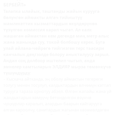
БЕРБЕЙТ»
Талапка ылайык, таштанды жайын курууга
бөлүнгөн аймакты алгач тийиштүү
мамлекеттик кызматтардын өкүлдөрүнөн
түзүлгөн комиссия карап чыгат. Ал калк
жашаган аймактан кем дегенде миң метр алыс
жана жанында суу, токой болбошу керек. Буга
улай айлана-чөйрөгө тийгизген терс таасири
канчалык деңгээлде болору аныкталуусу зарыл.
Андан соң долбоор иштелип чыгып, анда
эмнелер камтыларын ЭЛДИЯР мырза төмөнкүчө
түшүндүрдү
:
– Кыскача айтканда, эң оболу аймактын тегереги
толугу менен тосулуп, калдыктардын өлчөмүн каттап
турууга тараза орнотуу абзел. Өлгөн жапайы жана үй
жандыктарын көмүүчү бетондолгон өзүнчө
чуңкурлар каралып, алардын баарын кайтарууга
алган кароолчу, санитардык жагынан көзөмөлдөгөн