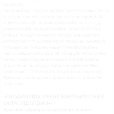
жасалган.
Кен ишканада калдыктарды үч топко бөлүшөт. Алсак,
кеңсе, лагерь жана ашканадан чыккан тиричилик
калдыктары өзүнчө полигонго көмүлсө, зыяндуу
калдыктар башка жерге жайгаштырылат. Ал эми
кайра иштетүүгө жарактуу өндүрүш калдыктары
(металл, жыгач, желим)
жергиликтүү ишканаларга
тапшырылат. Мисалы, жыгач отун катары бала
бакча, балдар жана карылар үйлөрүнө жеткирилсе,
металл калдыктарды алтын ылгоочу фабрикага
зарыл чоюн шарларды чыгарган «Вулкан плюс»
компаниясы ташып кетет. Даяр болгон шарларды
бул компания кайра кен ишканага сатып, киреше
таап келет.
«КАЛДЫКТАРДЫ ИРГЕП, ЖАРАМДУУЛАРЫН
КАЙРА ИШТЕТЕБИЗ»
Жакынкы айларда алтын кен ишканасы