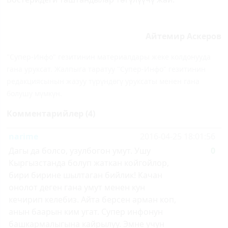
Айтемир Аскеров
"Супер-Инфо" гезитинин материалдары жеке колдонууда
гана уруксат. Жалпыга таратуу "Супер-Инфо" гезитинин
редакциясынын жазуу түрүндөгү уруксаты менен гана
болушу мүмкүн.
Комментарийлер (4)
narime
2016-04-25 18:01:56
Дагы да болсо, узулбогон умут. Ушу
0
Кыргызстанда болуп жаткан койгойлор,
бири бирине шылтаган бийлик! Качан
онолот деген гана умут менен кун
кечирип келебиз. Айта берсен арман коп,
анын баарын ким угат. Супер инфонун
башкармалыгына кайрылуу. Эмне учун