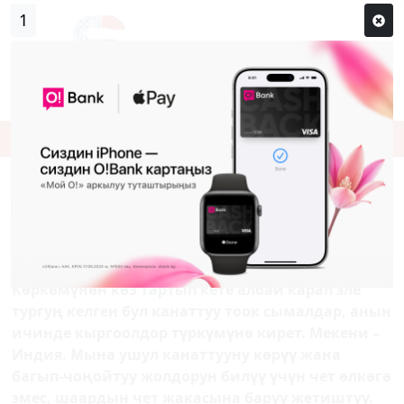
0
Кирүү
Сыр сөзүм кандай эле?
Каттоо
"ТООСТОР КЫЗГАНЧААК, АНАН ТАЗА
КЕЛИШЕТ"
Эң кооз канаттуулардын катарына тоос кирет.
Көркөмүнөн көз тартып кете албай карап эле
тургуң келген бул канаттуу тоок сымалдар, анын
ичинде кыргоолдор түркүмүнө кирет. Мекени –
Индия. Мына ушул канаттууну көрүү жана
багып-чоңойтуу жолдорун билүү үчүн чет өлкөгө
эмес, шаардын чет жакасына баруу жетиштүү.