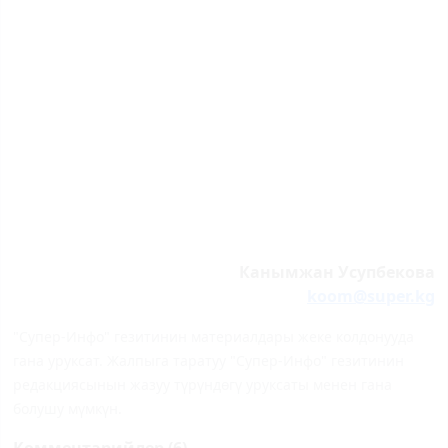
Канымжан Усупбекова
koom@super.kg
"Супер-Инфо" гезитинин материалдары жеке колдонууда
гана уруксат. Жалпыга таратуу "Супер-Инфо" гезитинин
редакциясынын жазуу түрүндөгү уруксаты менен гана
болушу мүмкүн.