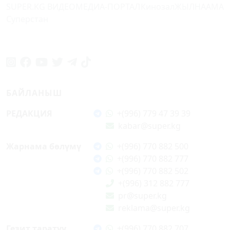
SUPER.KG ВИДЕО
МЕДИА-ПОРТАЛ
Кинозал
ЖЫЛНААМА
Суперстан
БАЙЛАНЫШ
РЕДАКЦИЯ
+(996) 779 47 39 39
kabar@super.kg
Жарнама бөлүмү
+(996) 770 882 500
+(996) 770 882 777
+(996) 770 882 502
+(996) 312 882 777
pr@super.kg
reklama@super.kg
Гезит таратуу
+(996) 770 882 707