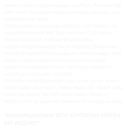
жемине даяр кошулмалардан кошобуз. Жылына бир
ирет канаттуулардын оорусуна каршы
(мисалы, куш
тумоосу)
эмдетебиз.
Ургаачылары 3 жашында жетилип, жупташкан соң
жумурткалай баштайт. Бир тоостон 10-20 чакты
жумуртка алынат. Былтыр ургаачылары
жумурткаларын өздөрү басып жүрүштү, бирок биз
бошобой каралбай калгандыктан балапандары өлүп
калды. Быйыл жумуртка бастырып чыгаруучу
аппарат
(инкубатор)
алып, тоосторду көбөйтүп,
чоңойтуп саталы деп жатабыз.
Сентябрь-октябрда куйруктары толук түшүп, жазга
чейин кайра өсүп калат. Куйругунда 120-150дөй талы
болот, ар бирин 100-200 сомго чейин сатабыз.
Көргөнү келген элдин ар биринен 50 сомдон алабыз.
"БАЛАПАНДАРЫНА ЭТТИ КУРТТАТЫП БЕРСЕҢ
БАТ ИРДЕНЕТ"