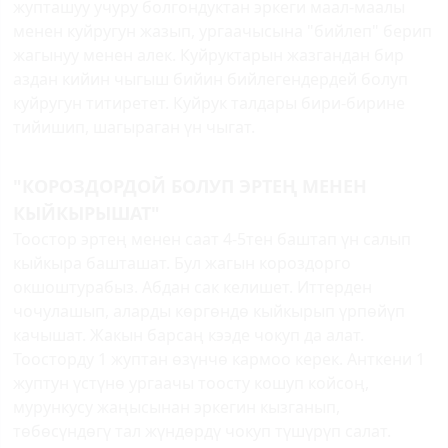
жупташуу учуру болгондуктан эркеги маал-маалы
менен куйругун жазып, ургаачысына "бийлеп" берип
жагынуу менен алек. Куйруктарын жазгандан бир
аздан кийин чыгыш бийин бийлегендердей болуп
куйругун титиретет. Куйрук талдары бири-бирине
тийишип, шагыраган үн чыгат.
"КОРОЗДОРДОЙ БОЛУП ЭРТЕҢ МЕНЕН
КЫЙКЫРЫШАТ"
Тоостор эртең менен саат 4-5тен баштап үн салып
кыйкыра башташат. Бул жагын короздорго
окшоштурабыз. Абдан сак келишет. Иттерден
чочулашып, аларды көргөндө кыйкырып үрпөйүп
качышат. Жакын барсаң кээде чокуп да алат.
Тоосторду 1 жуптан өзүнчө кармоо керек. Анткени 1
жуптун үстүнө ургаачы тоосту кошуп койсоң,
мурункусу жаңысынан эркегин кызганып,
төбөсүндөгү тал жүндөрдү чокуп түшүрүп салат.