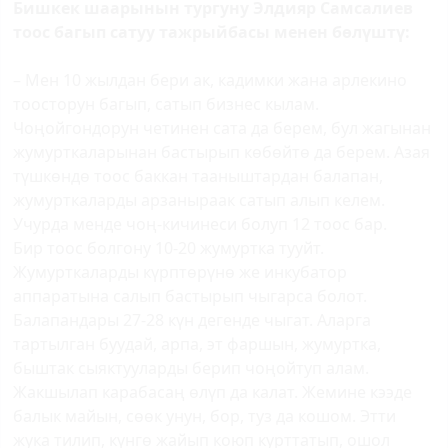
Бишкек шаарынын тургуну Элдияр Самсалиев
тоос багып сатуу тажрыйбасы менен бөлүштү:
– Мен 10 жылдан бери ак, кадимки жана арлекино
тоосторун багып, сатып бизнес кылам.
Чоңойгондорун четинен сата да берем, бул жагынан
жумурткаларынан бастырып көбөйтө да берем. Азая
түшкөндө тоос баккан тааныштардан балапан,
жумурткаларды арзаныраак сатып алып келем.
Учурда менде чоң-кичинеси болуп 12 тоос бар.
Бир тоос болгону 10-20 жумуртка тууйт.
Жумурткаларды күрптөрүнө же инкубатор
аппаратына салып бастырып чыгарса болот.
Балапандары 27-28 күн дегенде чыгат. Аларга
тартылган буудай, арпа, эт фаршын, жумуртка,
быштак сыяктууларды берип чоңойтуп алам.
Жакшылап карабасаң өлүп да калат. Жемине кээде
балык майын, сөөк унун, бор, туз да кошом. Этти
жука тилип, күнгө жайып коюп курттатып, ошол