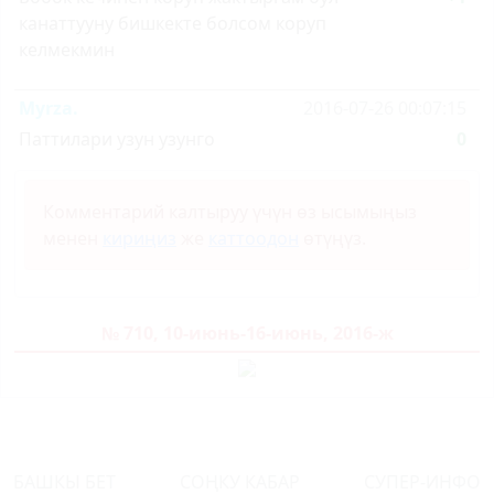
канаттууну бишкекте болсом коруп
келмекмин
Myrza.
2016-07-26 00:07:15
Паттилари узун узунго
0
Комментарий калтыруу үчүн өз ысымыңыз
менен
кириңиз
же
каттоодон
өтүңүз.
№ 710, 10-июнь-16-июнь, 2016-ж
БАШКЫ БЕТ
СОҢКУ КАБАР
СУПЕР-ИНФО