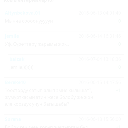
Комментарийлер (6)
Altynbekova.01
2016-06-13 04:01:40
Мынча соооонууууун
0
jemile
2016-06-14 16:31:46
Уф..Сүрөттөрү жарымы жок..
0
balzak
2016-07-04 13:18:36
jemile,)))))))
0
Bereke10
2016-06-15 14:47:56
Тоосторду сатып алып эмне кылышат?,
+1
жумурткасын этин жесе болобу же жон
эле кооздук учун багышабы?
Surena
2016-06-18 15:56:00
Бобок кечинен коруп жактыргам бул
+1