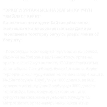
"ЭРКЕГИ УРГААЧЫСЫНА ЖАГЫНУУ ҮЧҮН
"БИЙЛЕП" БЕРЕТ"
Бишкектин четиндеги Байтик айылында
жайгашкан кичи зоопарктын ээси Дамира
Табалдиева тоосторду багуу сырлары менен ой
бөлүштү:
– Корообузда тоостордун 3 түрү бар: ак
(альбинос)
,
кадимки
(индия)
жана арлекино тоосу. Ургаачы,
эркеги кылып 2 жуп ак тоосту 1500 долларга сатып
алганыбызга 2 апта болду. Булар 1,5 жашта. Берки
түрлөрүн 2 жыл мурун алып келгенбиз, алар 4 жашта.
Индия тоосунун 1 жубу үчүн 1000 доллар, ал эми
арлекино деген түрүнүн 2 жубу үчүн 3000 доллар
төлөгөнбүз. Тоостордун эркектеринин гана
куйруктары кооз жана узун болот. Узундугу 1,5
метрге жетет. Ургаачыларыныкы кыска. Азыр