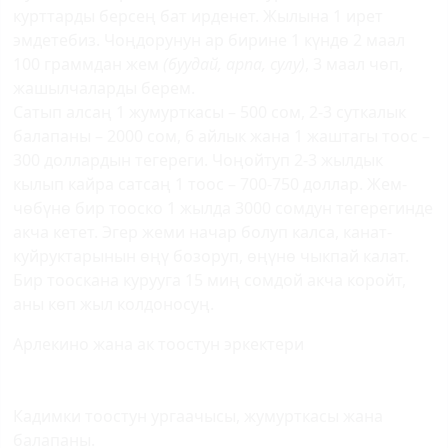
курттарды берсең бат ирденет. Жылына 1 ирет
эмдетебиз. Чоңдорунун ар бирине 1 күндө 2 маал
100 граммдан жем
(буудай, арпа, сулу)
, 3 маал чөп,
жашылчаларды берем.
Сатып алсаң 1 жумурткасы – 500 сом, 2-3 суткалык
балапаны – 2000 сом, 6 айлык жана 1 жаштагы тоос –
300 доллардын тегереги. Чоңойтуп 2-3 жылдык
кылып кайра сатсаң 1 тоос – 700-750 доллар. Жем-
чөбүнө бир тооско 1 жылда 3000 сомдун тегерегинде
акча кетет. Эгер жеми начар болуп калса, канат-
куйруктарынын өңү бозоруп, өңүнө чыкпай калат.
Бир тооскана курууга 15 миң сомдой акча коройт,
аны көп жыл колдоносуң.
Арлекино жана ак тоостун эркектери
Кадимки тоостун ургаачысы, жумурткасы жана
балапаны.