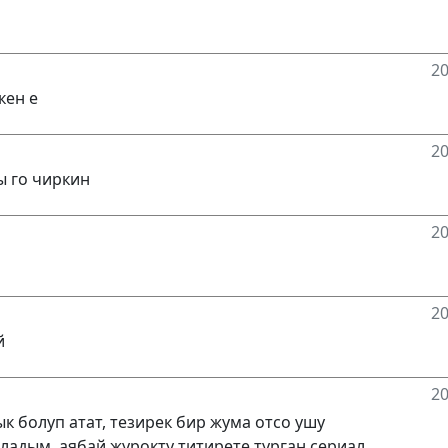
20
кен е
20
ы го чиркин
20
20
й
20
к болуп атат, тезирек бир жума отсо ушу
ладым, аябай журокту титирете турган сериал