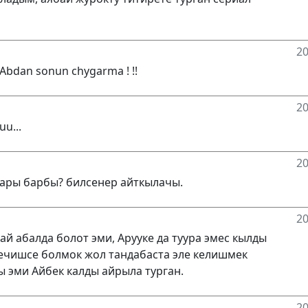
20
Abdan sonun chygarma ! !!
20
u...
20
ары барбы? билсенер айткылачы.
20
й абалда болот эми, Арууке да туура эмес кылды
ечишсе болмок жол тандабаста эле келишмек
 эми Айбек калды айрыла турган.
20