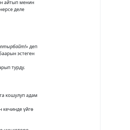
ан айтып менин
нерсе деле
аптырбайт!»
деп
 баарын эстеген
рып турду.
зга кошулуп адам
н кечинде үйгө