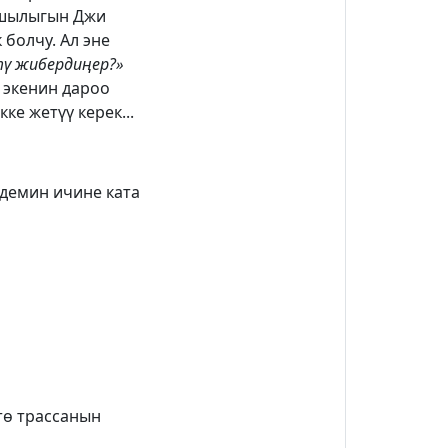
акшылыгын Джи
 болчу. Ал эне
тү жибердиңер?»
 экенин дароо
е жетүү керек...
 демин ичине ката
тө трассанын