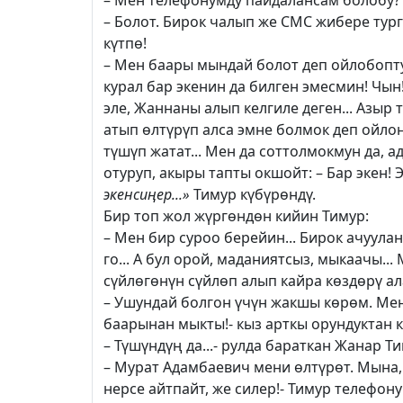
– Мен телефонумду пайдалансам болобу?
– Болот. Бирок чалып же СМС жибере тур
күтпө!
– Мен баары мындай болот деп ойлобопт
курал бар экенин да билген эмесмин! Чы
эле, Жаннаны алып келгиле деген... Азыр
атып өлтүрүп алса эмне болмок деп ойло
түшүп жатат... Мен да соттолмокмун да, 
отуруп, акыры тапты окшойт: – Бар экен! 
экенсиңер...»
Тимур күбүрөндү.
Бир топ жол жүргөндөн кийин Тимур:
– Мен бир суроо берейин... Бирок ачуула
го... А бул орой, маданиятсыз, мыкаачы..
сүйлөгөнүн сүйлөп алып кайра көздөрү а
– Ушундай болгон үчүн жакшы көрөм. Мен 
баарынан мыкты!- кыз арткы орундуктан к
– Түшүндүң да...- рулда бараткан Жанар Т
– Мурат Адамбаевич мени өлтүрөт. Мына, 
нерсе айтпайт, же силер!- Тимур телефону