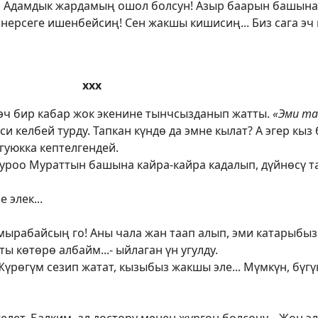
р! Адамдык жардамың ошол болсун! Азыр баарын башын
нерсеге ишенбейсиң! Сен жакшы кишисиң... Биз сага эч 
ххх
эч бир кабар жок экенине тынчсызданып жатты.
«Эми т
и келбей турду. Тапкан күндө да эмне кылат? А эгер кыз
гуюкка кептелгендей.
уроо Мураттын башына кайра-кайра кадалып, дүйнөсү та
 элек...
амырабайсың го! Аны чала жан таап алып, эми катарыбы
ы көтөрө албайм...- ыйлаган үн угулду.
үрөгүм сезип жатат, кызыбыз жакшы эле... Мүмкүн, бүгү