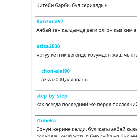
Китеби барбы бул сериалдын
Kanzada97
Аябай тан калдымда деги олгон кыз ким э
aziza2000
чогуу кеттик дегенде козумдон жаш чыкт
chon-alai90
aziza2000,алдавачы
step_by_step
как всегда последний же перед последни
Zhibeka
Сонун жерине келди, бул жагы аябай кызы
сериалды окуп жатып бир суйунуп бир ий