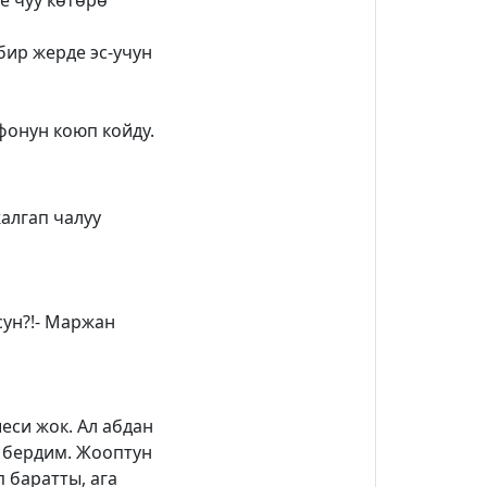
ле чуу көтөрө
бир жерде эс-учун
фонун коюп койду.
алгап чалуу
сун?!- Маржан
еси жок. Ал абдан
 бердим. Жооптун
 баратты, ага