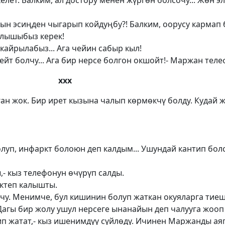
келет. Балким, ал достору менен жүргөн болсочу... Жөн э
ын эсиңден чыгарып койдуңбу?! Балким, оорусу кармап 
ылышыбыз керек!
 кайрылабыз... Ага чейин сабыр кыл!
ейт болчу... Ага бир нерсе болгон окшойт!- Маржан теле
ххх
ан жок. Бир ирет кызына чалып көрмөкчү болду. Кудай ж
луп, инфаркт болоюн деп калдым... Ушундай кантип бол
- кыз телефонун өчүрүп салды.
иктеп калышты.
чу. Менимче, бул кишинин болуп жаткан окуяларга тиеш
Дагы бир жолу ушул нерсеге ынанайын деп чалууга жооп
п жатат,- кыз ишенимдүү сүйлөдү. Ичинен Маржанды аяп