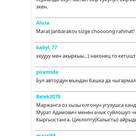
экен.
Alicia
Marat Janbarakov sizge choooong rahmat! 
kabyl_77
эхуууу мен акыркыы...) наконец то кетuштu
piramida
Бул автордун мындан башка да чыгармал
Belek2070
Маржанга оз кызы олгонун угузушса канда
Мурат Адамович менен ачык суйлошуп ч
Кыргызстанга. Циклопту(Калысты) айрыды
marzi88