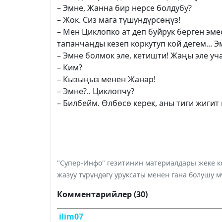
– Эмне, Жанна бир нерсе болдубу?
– Жок. Сиз мага түшүндүрсөңүз!
– Мен Циклопко ат деп буйрук берген эме
тапанчаңды кезеп коркутуп кой дегем... Э
– Эмне болмок эле, кетишти! Жаңы эле уч
– Ким?
– Кызыңыз менен Жанар!
– Эмне?.. Циклопчу?
– Билбейм. Өлбөсө керек, аны тиги жигит
"Супер-Инфо" гезитинин материалдары жеке ко
жазуу түрүндөгү уруксаты менен гана болушу м
Комментарийлер (30)
ilim07