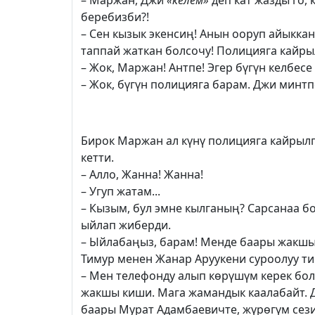
– Маржан, Джи
«келем»
деп кат жазды го, 
беребизби?!
– Сен кызык экенсиң! Анын ооруп айыккан
таппай жаткан болсочу! Полицияга кайр
– Жок, Маржан! Антпе! Эгер бүгүн келбесе
– Жок, бүгүн полицияга барам. Джи минтп
Бирок Маржан ал күнү полицияга кайрылг
кетти.
– Алло, Жанна! Жанна!
– Угуп жатам...
– Кызым, бул эмне кылганың? Сарсанаа бо
ыйлап жиберди.
– Ыйлабаңыз, барам! Менде баары жакшы,
Тимур менен Жанар Аруукени суроолуу т
– Мен телефонду алып көрүшүм керек бол
жакшы киши. Мага жамандык каалабайт. 
баары Мурат Адамбаевичте, жүрөгүм сези