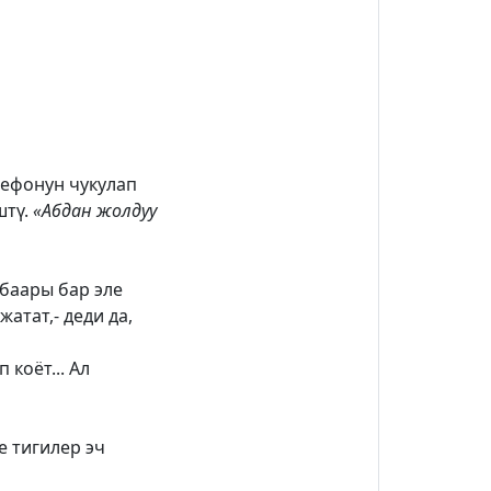
лефонун чукулап
штү.
«Абдан жолдуу
 баары бар эле
атат,- деди да,
коёт... Ал
е тигилер эч