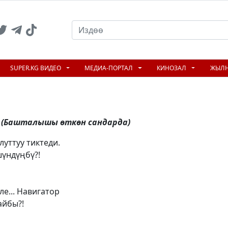
SUPER.KG ВИДЕО
МЕДИА-ПОРТАЛ
КИНОЗАЛ
ЖЫЛ
(Башталышы өткөн сандарда)
луттуу тиктеди.
шүндүңбү?!
ле... Навигатор
айбы?!