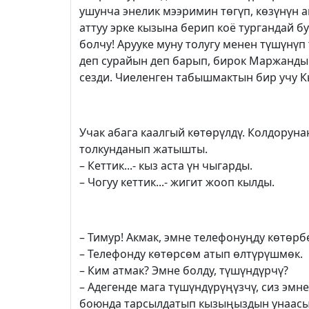
ушунча энелик мээримин төгүп, көзүнүн 
аттуу эрке кызына берип коё тургандай б
болчу! Арууке муну толугу менен түшүнүп
деп сурайын деп барып, бирок Маржандын
сезди. Чиеленген табышмактын бир учу Кы
Учак абага каалгый көтөрүлдү. Колдорун
толкунданып жатышты.
– Кеттик...- кыз аста үн чыгарды.
– Чогуу кеттик...- жигит жооп кылды.
– Тимур! Акмак, эмне телефонуңду көтөрб
– Телефонду көтөрсөм атып өлтүрүшмөк.
– Ким атмак? Эмне болду, түшүндүрчү?
– Адегенде мага түшүндүрүңүзчү, сиз эмн
боюнда тарсылдатып кызыңыздын унаасын