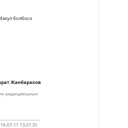
 Макул болбосо
рат Жанбараков
инин редакциясынын
16-07-11 13:21:31