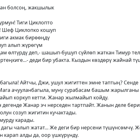
ган болсоң, жакшылык
урмун! Тиги Циклопто
н! Шеф Циклопко кошуп
 тиги акмак бирөөңдү
нуп алып жүрөгүм
адам өлтүрдү деп,- шашып-бушуп сүйлөп жаткан Тимур те
Эртеңкиге...- деди бир убакта. Кыздын көздөрү жайнай тү
нбагыла! Айтчы, Джи, ушул жигиттен эмне таптың? Сенде
. Мага ачууланбагыла, муну сурабасам башым жарылганы ж
лайып коркуп кетти. Жанар жылмайып койду.
дегенде Жанар эч нерседен тартпайт. Жанын деле берип 
олун созуп жигитин кучактады.
имурду карады.
дагы чалып жатат... Же деги бир нерсени түшүнсөмчү. Ж
н карап алды да, оор үшкүрүндү.