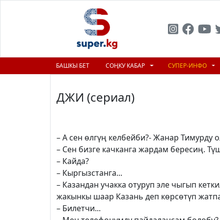
БАШКЫ БЕТ
СОҢКУ КАБАР
СУПЕР-ИНФО
ДЖИ (сериал)
–
А сен өлгүң келбейби?- Жанар Тимурду о
– Сен бизге качканга жардам бересиң. Тү
– Кайда?
– Кыргызстанга...
– Казандан учакка отуруп эле чыгып кетки
жакынкы шаар Казань деп көрсөтүп жатп
– Билетчи...