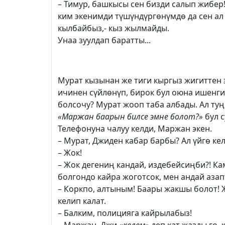
– Тимур, башкысы сен бизди салып жибе
ким экенимди түшүндүргөнүмдө да сен ал 
кылбайбыз,- кыз жылмайды.
Унаа зуулдап баратты...
Мурат кызынан же тиги кыргыз жигиттен 
ичинен сүйлөнүп, бирок бул оюна ишенгис
болсочу? Мурат жооп таба албады. Ал туң
«Маржан баарын билсе эмне болот?»
бул с
Телефонуна чалуу келди, Маржан экен.
– Мурат, Джиден кабар барбы? Ал үйгө келе
– Жок!
– Жок дегениң кандай, издебейсиңби?! К
болгондо кайра жоготсок, мен андай азапт
– Коркпо, алтыным! Баары жакшы болот! Ж
келип калат.
– Балким, полицияга кайрылабыз!