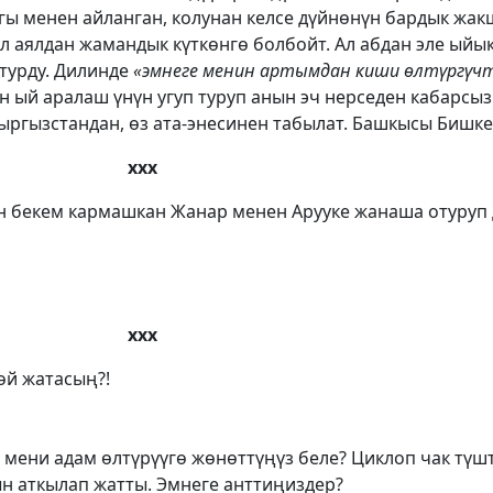
агы менен айланган, колунан келсе дүйнөнүн бардык ж
ул аялдан жамандык күткөнгө болбойт. Ал абдан эле ыйык
 турду. Дилинде
«эмнеге менин артымдан киши өлтүргүч
 ый аралаш үнүн угуп туруп анын эч нерседен кабарсыз
ргызстандан, өз ата-энесинен табылат. Башкысы Бишкекк
ххх
ан бекем кармашкан Жанар менен Арууке жанаша отуруп
ххх
өй жатасың?!
е мени адам өлтүрүүгө жөнөттүңүз беле? Циклоп чак түш
 аткылап жатты. Эмнеге анттиңиздер?