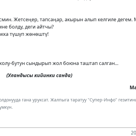
смин. Жетсеңер, тапсаңар, акырын алып келгиле дегем.
мне болду, деги айтчы?
акка түшүп жөнөштү!
 колу-бутун сындырып жол боюна таштап салган...
(Уландысы кийинки санда)
Ма
лдонууда гана уруксат. Жалпыга таратуу "Супер-Инфо" гезит
үмкүн.
20