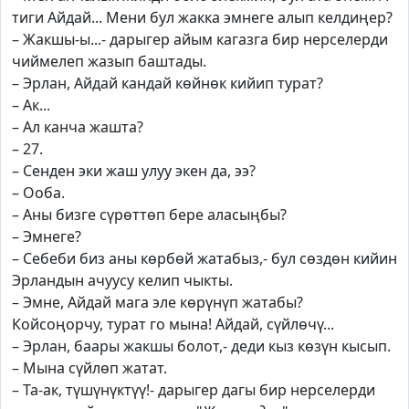
тиги Айдай... Мени бул жакка эмнеге алып келдиңер?
– Жакшы-ы...- дарыгер айым кагазга бир нерселерди
чиймелеп жазып баштады.
– Эрлан, Айдай кандай көйнөк кийип турат?
– Ак...
– Ал канча жашта?
– 27.
– Сенден эки жаш улуу экен да, ээ?
– Ооба.
– Аны бизге сүрөттөп бере аласыңбы?
– Эмнеге?
– Себеби биз аны көрбөй жатабыз,- бул сөздөн кийин
Эрландын ачуусу келип чыкты.
– Эмне, Айдай мага эле көрүнүп жатабы?
Койсоңорчу, турат го мына! Айдай, сүйлөчү...
– Эрлан, баары жакшы болот,- деди кыз көзүн кысып.
– Мына сүйлөп жатат.
– Та-ак, түшүнүктүү!- дарыгер дагы бир нерселерди