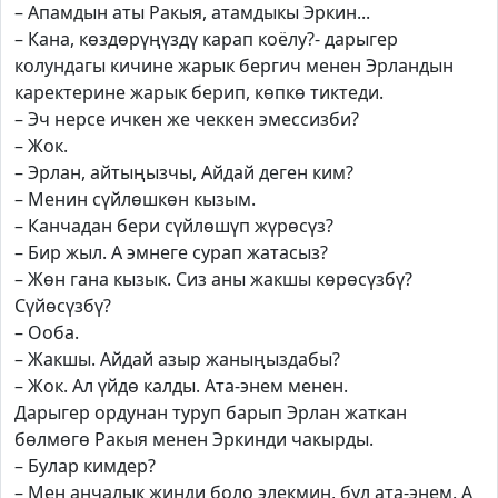
– Апамдын аты Ракыя, атамдыкы Эркин...
– Кана, көздөрүңүздү карап коёлу?- дарыгер
колундагы кичине жарык бергич менен Эрландын
каректерине жарык берип, көпкө тиктеди.
– Эч нерсе ичкен же чеккен эмессизби?
– Жок.
– Эрлан, айтыңызчы, Айдай деген ким?
– Менин сүйлөшкөн кызым.
– Канчадан бери сүйлөшүп жүрөсүз?
– Бир жыл. А эмнеге сурап жатасыз?
– Жөн гана кызык. Сиз аны жакшы көрөсүзбү?
Сүйөсүзбү?
– Ооба.
– Жакшы. Айдай азыр жаныңыздабы?
– Жок. Ал үйдө калды. Ата-энем менен.
Дарыгер ордунан туруп барып Эрлан жаткан
бөлмөгө Ракыя менен Эркинди чакырды.
– Булар кимдер?
– Мен анчалык жинди боло элекмин, бул ата-энем. А