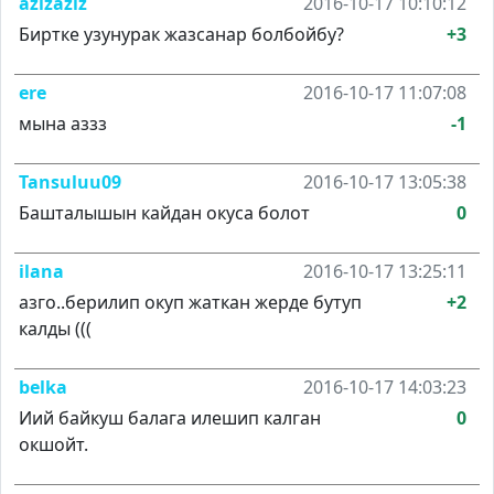
azizaziz
2016-10-17 10:10:12
Биртке узунурак жазсанар болбойбу?
+3
ere
2016-10-17 11:07:08
мына аззз
-1
Tansuluu09
2016-10-17 13:05:38
Башталышын кайдан окуса болот
0
ilana
2016-10-17 13:25:11
азго..берилип окуп жаткан жерде бутуп
+2
калды (((
belka
2016-10-17 14:03:23
Иий байкуш балага илешип калган
0
окшойт.