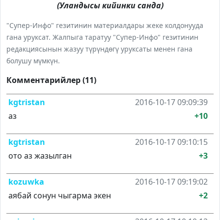
(Уландысы кийинки санда)
"Супер-Инфо" гезитинин материалдары жеке колдонууда
гана уруксат. Жалпыга таратуу "Супер-Инфо" гезитинин
редакциясынын жазуу түрүндөгү уруксаты менен гана
болушу мүмкүн.
Комментарийлер (11)
kgtristan
2016-10-17 09:09:39
аз
+10
kgtristan
2016-10-17 09:10:15
ото аз жазылган
+3
kozuwka
2016-10-17 09:19:02
аябай сонун чыгарма экен
+2