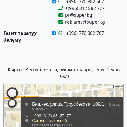
+(996) 770 882 502
+(996) 312 882 777
pr@super.kg
reklama@super.kg
Гезит таратуу
+(996) 770 882 707
бөлүмү
Кыргыз Республикасы, Бишкек шаары, Турусбеков
109/1