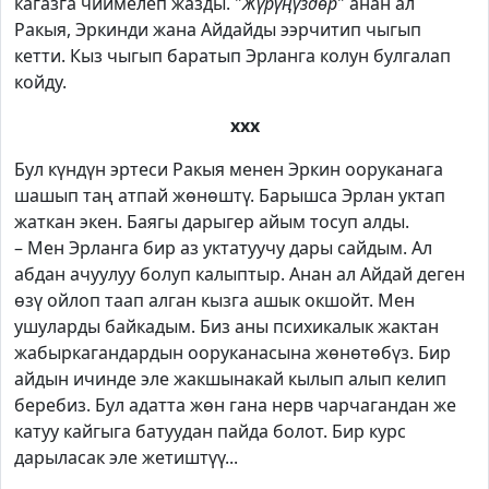
кагазга чиймелеп жазды. "
Жүрүңүздөр
" анан ал
Ракыя, Эркинди жана Айдайды ээрчитип чыгып
кетти. Кыз чыгып баратып Эрланга колун булгалап
койду.
ххх
Бул күндүн эртеси Ракыя менен Эркин ооруканага
шашып таң атпай жөнөштү. Барышса Эрлан уктап
жаткан экен. Баягы дарыгер айым тосуп алды.
– Мен Эрланга бир аз уктатуучу дары сайдым. Ал
абдан ачуулуу болуп калыптыр. Анан ал Айдай деген
өзү ойлоп таап алган кызга ашык окшойт. Мен
ушуларды байкадым. Биз аны психикалык жактан
жабыркагандардын ооруканасына жөнөтөбүз. Бир
айдын ичинде эле жакшынакай кылып алып келип
беребиз. Бул адатта жөн гана нерв чарчагандан же
катуу кайгыга батуудан пайда болот. Бир курс
дарыласак эле жетиштүү...