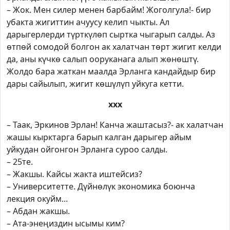
– Жок. Мен силер менен барбайм! Жоголгула!- бир
убакта жигиттин ачуусу келип чыкты. Ал
дарыгерлерди түрткүлөп сыртка чыгарып салды. Аз
өтпөй сомодой болгон ак халатчан төрт жигит келди
да, аны күчкө салып ооруканага алып жөнөштү.
Жолдо бара жаткан маалда Эрланга кандайдыр бир
дары сайылып, жигит көшүлүп уйкуга кетти.
ххх
– Таак, Эркинов Эрлан! Канча жаштасыз?- ак халатчан
жашы кырктарга барып калган дарыгер айым
уйкудан ойгонгон Эрланга суроо салды.
– 25те.
– Жакшы. Кайсы жакта иштейсиз?
– Университетте. Дүйнөлүк экономика боюнча
лекция окуйм...
– Абдан жакшы.
– Ата-энеңиздин ысымы ким?