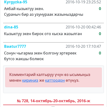
Kyrgyzka-95
2016-10-19 23:25:52
Аябай кызыктуу экен.
0
Сураныч бир аз узунураак жазыныздарчы
dina-85
2016-10-20 00:42:46
Кызыктуу экен бирок ото кыска жазылган
0
Baatur7777
2016-10-20 17:10:47
Сонун чыгарма экен болгону эртереек
0
бутсо жакшы болмок
Комментарий калтыруу үчүн өз ысымыңыз
менен
кириңиз
же
каттоодон
өтүңүз.
№ 728, 14-октябрь-20-октябрь, 2016-ж