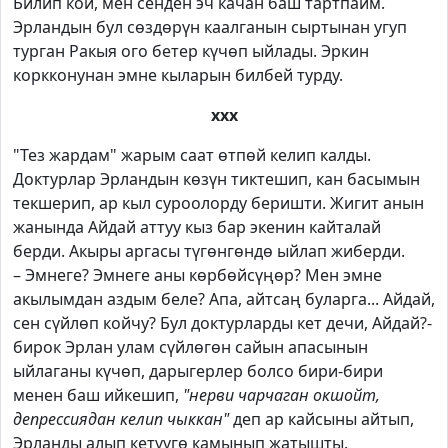
Билип кой, мен сенден эч качан баш тартпайм.
Эрландын бул сөздөрүн каалганын сыртынан угуп
турган Ракыя ого бетер күчөп ыйлады. Эркин
коркконунан эмне кыларын билбей турду.
ххх
"Тез жардам" жарым саат өтпөй келип калды.
Доктурлар Эрландын көзүн тиктешип, кан басымын
текшерип, ар кыл суроолорду беришти. Жигит анын
жанында Айдай аттуу кыз бар экенин кайталай
берди. Акыры аргасы түгөнгөндө ыйлап жиберди.
– Эмнеге? Эмнеге аны көрбөйсүңөр? Мен эмне
акылымдан аздым беле? Апа, айтсаң буларга... Айдай,
сен сүйлөп койчу? Бул доктурларды кет дечи, Айдай?-
бирок Эрлан улам сүйлөгөн сайын апасынын
ыйлаганы күчөп, дарыгерлер болсо бири-бири
менен баш ийкешип,
"нерви чарчаган окшойт,
депрессиядан келип чыккан"
деп ар кайсыны айтып,
Эрланды алып кетүүгө камынып жатышты.