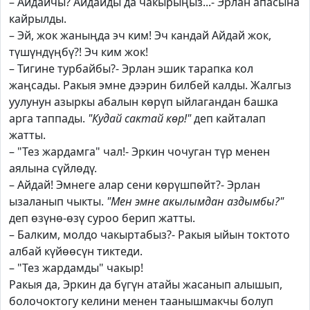
– Айдайчы? Айдайды да чакырыңыз...- Эрлан апасына
кайрылды.
– Эй, жок жаныңда эч ким! Эч кандай Айдай жок,
түшүндүңбү?! Эч ким жок!
– Тигине турбайбы?- Эрлан эшик тарапка кол
жаңсады. Ракыя эмне дээрин билбей калды. Жалгыз
уулунун азыркы абалын көрүп ыйлагандан башка
арга таппады.
"Кудай сактай көр!"
деп кайталап
жатты.
– "Тез жардамга" чал!- Эркин чочуган түр менен
аялына сүйлөдү.
– Айдай! Эмнеге алар сени көрүшпөйт?- Эрлан
ызаланып чыкты.
"Мен эмне акылымдан аздымбы?"
деп өзүнө-өзү суроо берип жатты.
– Балким, молдо чакыртабыз?- Ракыя ыйын токтото
албай күйөөсүн тиктеди.
– "Тез жардамды" чакыр!
Ракыя да, Эркин да бүгүн атайы жасанып алышып,
болочоктогу келини менен таанышмакчы болуп