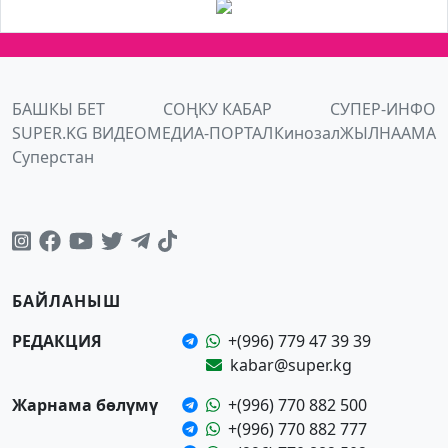
БАШКЫ БЕТ
СОҢКУ КАБАР
СУПЕР-ИНФО
SUPER.KG ВИДЕО
МЕДИА-ПОРТАЛ
Кинозал
ЖЫЛНААМА
Суперстан
БАЙЛАНЫШ
РЕДАКЦИЯ
+(996) 779 47 39 39
kabar@super.kg
Жарнама бөлүмү
+(996) 770 882 500
+(996) 770 882 777