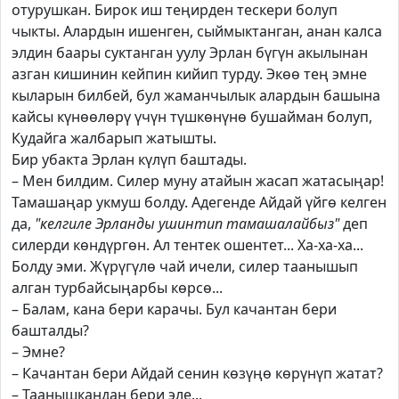
отурушкан. Бирок иш теңирден тескери болуп
чыкты. Алардын ишенген, сыймыктанган, анан калса
элдин баары суктанган уулу Эрлан бүгүн акылынан
азган кишинин кейпин кийип турду. Экөө тең эмне
кыларын билбей, бул жаманчылык алардын башына
кайсы күнөөлөрү үчүн түшкөнүнө бушайман болуп,
Кудайга жалбарып жатышты.
Бир убакта Эрлан күлүп баштады.
– Мен билдим. Силер муну атайын жасап жатасыңар!
Тамашаңар укмуш болду. Адегенде Айдай үйгө келген
да,
"келгиле Эрланды ушинтип тамашалайбыз"
деп
силерди көндүргөн. Ал тентек ошентет... Ха-ха-ха...
Болду эми. Жүрүгүлө чай ичели, силер таанышып
алган турбайсыңарбы көрсө...
– Балам, кана бери карачы. Бул качантан бери
башталды?
– Эмне?
– Качантан бери Айдай сенин көзүңө көрүнүп жатат?
– Таанышкандан бери эле...