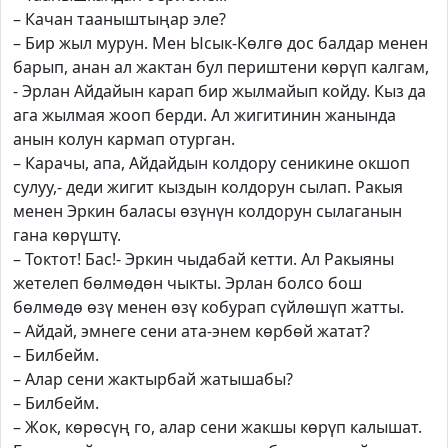
– Качан тааныштыңар эле?
– Бир жыл мурун. Мен Ысык-Көлгө дос балдар менен
барып, анан ал жактан бул периштени көрүп калгам,
- Эрлан Айдайын карап бир жылмайып койду. Кыз да
ага жылмая жооп берди. Ал жигитинин жанында
анын колун кармап отурган.
– Карачы, апа, Айдайдын колдору сеникине окшоп
сулуу,- деди жигит кыздын колдорун сылап. Ракыя
менен Эркин баласы өзүнүн колдорун сылаганын
гана көрүштү.
– Токтот! Бас!- Эркин чыдабай кетти. Ал Ракыяны
жетелеп бөлмөдөн чыкты. Эрлан болсо бош
бөлмөдө өзү менен өзү кобурап сүйлөшүп жатты.
– Айдай, эмнеге сени ата-энем көрбөй жатат?
– Билбейм.
– Алар сени жактырбай жатышабы?
– Билбейм.
– Жок, көрөсүң го, алар сени жакшы көрүп калышат.