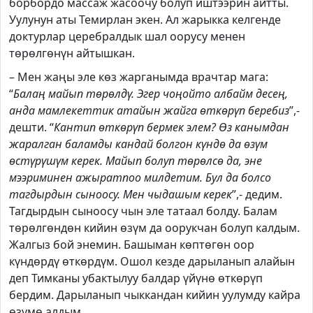
борбордо массаж жасоочу болуп иштээрин айтты.
Уулунун аты Темирлан экен. Ал жарыкка келгенде
доктурлар церебралдык шал оорусу менен
төрөлгөнүн айтышкан.
– Мен жаңы эле көз жарганымда врачтар мага:
“
Балаң майып төрөлдү. Эгер чоңойто албайм десең,
анда мамлекеттик атайын жайга өткөрүп беребиз
”,-
дешти. “
Кантип өткөрүп бермек элем? Өз канымдан
жаралган баламды кандай болгон күндө да өзүм
өстүрүшүм керек. Майып болуп төрөлсө да, эне
мээриминен ажыратпоо милдетим. Бул да болсо
тагдырдын сыноосу. Мен чыдашым керек
”,- дедим.
Тагдырдын сыноосу чын эле татаал болду. Балам
төрөлгөндөн кийин өзүм да оорукчан болуп калдым.
Жалгыз бой энемин. Башыман көптөгөн оор
күндөрдү өткөрдүм. Ошол кезде дарыланып алайын
деп Тимканы убактылуу балдар үйүнө өткөрүп
бердим. Дарыланып чыккандан кийин уулумду кайра
өзүмө алдым.