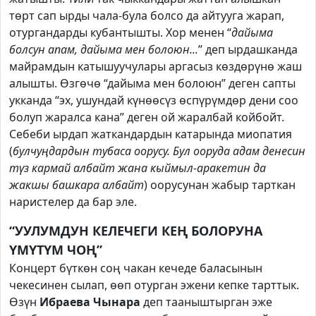
төрт сап ырды чала-була болсо да айтууга жарап,
отургандарды кубантышты. Хор менен “
дайыма
болсун апам, дайыма мен болоюн...
” деп ырдашканда
майрамдын катышуучулары аргасыз көздөрүнө жаш
алышты. Өзгөчө “дайыма мен болоюн” деген сапты
укканда “эх, ушундай күнөөсүз өспүрүмдөр дени соо
болуп жаралса кана” деген ой жаралбай койбойт.
Себеби ырдап жаткандардын катарында миопатия
(
булчуңдардын тубаса оорусу. Бул ооруда адам денесин
түз кармай албайт жана кыймыл-аракетин да
жакшы башкара албайт
) оорусунан жабыр тарткан
наристелер да бар эле.
“УУЛУМДУН КЕЛЕЧЕГИ КЕҢ БОЛОРУНА
ҮМҮТҮМ ЧОҢ”
Концерт бүткөн соң чакан кечеде баласынын
чекесинен сылап, өөп отурган эжени кепке тарттык.
Өзүн
Ибраева Чынара
деп тааныштырган эже