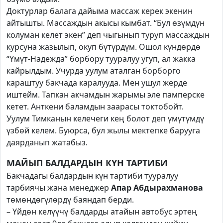
Доктурлар балага дайыма массаж керек экенин
айтышты. Массаждын акысы кымбат. “Бул өзүмдүн
колуман келет экен” деп чыгынып туруп массаждын
курсуна жазылып, окуп бүтүрдүм. Ошол күндөрдө
“Үмүт-Надежда” борбору тууралуу угуп, ал жакка
кайрылдым. Учурда уулум аталган борборго
караштуу бакчада каралууда. Мен ушул жерде
иштейм. Тапкан акчамдын жарымы эле памперске
кетет. Анткени баламдын заарасы токтобойт.
Уулум Тимканын келечеги кең болот деп үмүтүмдү
үзбөй келем. Буюрса, бул жылы мектепке барууга
даярданып жатабыз.
МАЙЫП БАЛДАРДЫН КҮН ТАРТИБИ
Бакчадагы балдардын күн тартиби тууралуу
тарбиячы жана менеджер
Апар Абдырахманова
төмөндөгүлөрдү баяндап берди.
– Үйдөн келүүчү балдарды атайын автобус эртең