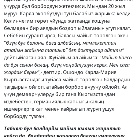
учурда бул борбордун жетекчиси. Мындан 20 жыл
мурун Карла экөөбүздүн тун балабыз жарыкка келди.
Келинчегим төрөт үйүндө жатканда кошуна
бөлмөдөн бир аялдын боздоп ыйлаганын угуп калат.
Себебин сураштырса, баласы майып төрөлгөн экен.
“
Өзүң бул баланы бага албайсың, мамлекеттин
атайын жайына тапшыр” деп доктурлар айтты”
дейт ыйлаган аял. Жубайым ал айымга: “
Майып болсо
да бул сенин балаң. Өзүң чоңойтушуң керек. Мен сага
жардам берем
”,- дептир. Ошондо Карла-Мария
Кыргызстандагы тубаса майып төрөлгөн балдардын
тагдырын ойлоп, атайын борбор ачууну ойлойт. Ал
үчүн демөөрчүлөрдү бир гана Кыргызстандан
издебестен, германиялык капчыгы калың
ишмерлерге кат менен кайрылып жүрүп ушул
борборду түзгөн.
Табият бул балдарды майып кылып жаратып
койсо да, балдардан жашоого болгон умтулууну,