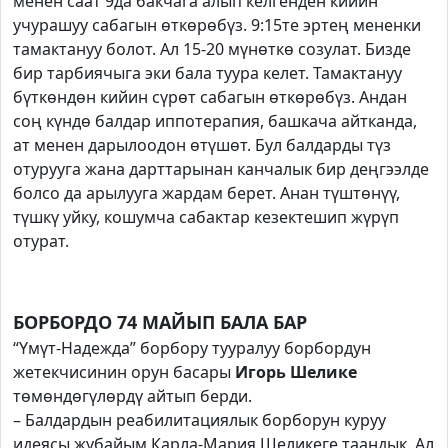
менен саат 9да бакчага алып келгенден кийин
учурашуу сабагын өткөрөбүз. 9:15те эртең мененки
тамактануу болот. Ал 15-20 мүнөткө созулат. Бизде
бир тарбиячыга эки бала туура келет. Тамактануу
бүткөндөн кийин сүрөт сабагын өткөрөбүз. Андан
соң күндө балдар иппотерапия, башкача айтканда,
ат менен дарылоодон өтүшөт. Бул балдарды түз
отурууга жана дарттарынан канчалык бир деңгээлде
болсо да арылууга жардам берет. Анан түштөнүү,
түшкү уйку, кошумча сабактар кезектешип жүрүп
отурат.
БОРБОРДО 74 МАЙЫП БАЛА БАР
“Үмүт-Надежда” борбору тууралуу борбордун
жетекчисинин орун басары
Игорь Шелике
төмөндөгүлөрдү айтып берди.
– Балдардын реабилитациялык борборун куруу
идеясы жубайым Карла-Мария Шеликеге таандык. Ал