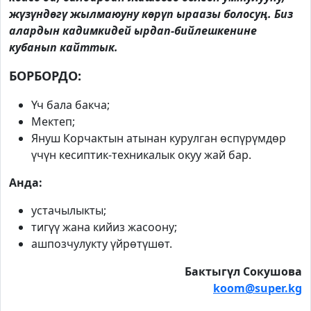
жүзүндөгү жылмаюуну көрүп ыраазы болосуң. Биз
алардын кадимкидей ырдап-бийлешкенине
кубанып кайттык.
БОРБОРДО:
Үч бала бакча;
Мектеп;
Януш Корчактын атынан курулган өспүрүмдөр
үчүн кесиптик-техникалык окуу жай бар.
Анда:
устачылыкты;
тигүү жана кийиз жасоону;
ашпозчулукту үйрөтүшөт.
Бактыгүл Сокушова
koom@super.kg