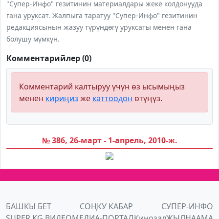
"Супер-Инфо" гезитинин материалдары жеке колдонууда
гана уруксат. Жалпыга таратуу "Супер-Инфо" гезитинин
редакциясынын жазуу түрүндөгү уруксаты менен гана
болушу мүмкүн.
Комментарийлер (0)
Комментарий калтыруу үчүн өз ысымыңыз
менен
кириңиз
же
каттоодон
өтүңүз.
№ 386, 26-март - 1-апрель, 2010-ж.
БАШКЫ БЕТ
СОҢКУ КАБАР
СУПЕР-ИНФО
SUPER.KG ВИДЕО
МЕДИА-ПОРТАЛ
Кинозал
ЖЫЛНААМА