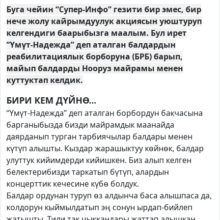
Буга чейин “Супер-Инфо” гезити бир эмес, бир
нече жолу кайрымдуулук акциясын уюштуруп
келгендиги баарыбызга маалым. Бул ирет
“Үмүт-Надежда” деп аталган балдардын
реабилитациялык борборуна (БРБ) барып,
майып балдарды Нооруз майрамы менен
куттуктап келдик.
БИРИ КЕМ ДҮЙНӨ...
“Үмүт-Надежда” деп аталган борбордун бакчасына
барганыбызда бизди майрамдык маанайда
даярданып турган тарбиячылар балдары менен
күтүп алышты. Кыздар жарашыктуу көйнөк, балдар
улуттук кийимдерди кийишкен. Биз алып келген
белектерибизди таркатып бүтүп, алардын
концерттик кечесине күбө болдук.
Балдар ордунан туруп өз алдынча баса алышпаса да,
колдорун кыймылдатып эң сонун ырдап-бийлеп
жатышты. Тили так чыккандары жаттап алышкан