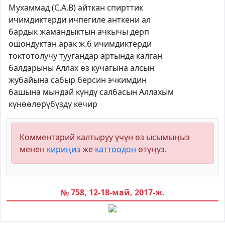
Мухаммад (С.А.В) айткан спирттик
ичимдиктерди ичпегиле анткени ал
бардык жамандыктын ачкычы дерп
ошондуктан арак ж.б ичимдиктерди
токтотолучу туугандар артында калган
балдарыны Аллах өз кучагына алсын
жубайына сабыр берсин эчкимдин
башына мындай күндү салбасын Аллахым
күнөөлөрүбүздү кечир
Комментарий калтыруу үчүн өз ысымыңыз
менен
кириңиз
же
каттоодон
өтүңүз.
№ 758, 12-18-май, 2017-ж.