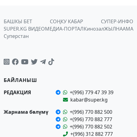
БАШКЫ БЕТ
СОҢКУ КАБАР
СУПЕР-ИНФО
SUPER.KG ВИДЕО
МЕДИА-ПОРТАЛ
Кинозал
ЖЫЛНААМА
Суперстан
БАЙЛАНЫШ
РЕДАКЦИЯ
+(996) 779 47 39 39
kabar@super.kg
Жарнама бөлүмү
+(996) 770 882 500
+(996) 770 882 777
+(996) 770 882 502
+(996) 312 882 777