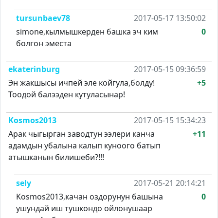
tursunbaev78
2017-05-17 13:50:02
simone,кылмышкерден башка эч ким
0
болгон эместа
ekaterinburg
2017-05-15 09:36:59
Эн жакшысы ичпей эле койгула,болду!
+5
Тоодой балээден кутуласынар!
Kosmos2013
2017-05-15 15:34:23
Арак чыгырган заводтун ээлери канча
+11
адамдын убалына калып куноого батып
атышканын билишеби?!!!
sely
2017-05-21 20:14:21
Kosmos2013,качан оздорунун башына
0
ушундай иш тушкондо ойлонушаар