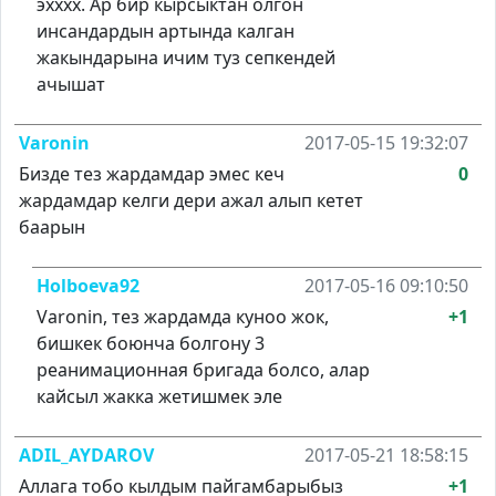
эхххх. Ар бир кырсыктан олгон
инсандардын артында калган
жакындарына ичим туз сепкендей
ачышат
Varonin
2017-05-15 19:32:07
Бизде тез жардамдар эмес кеч
0
жардамдар келги дери ажал алып кетет
баарын
Holboeva92
2017-05-16 09:10:50
Varonin, тез жардамда куноо жок,
+1
бишкек боюнча болгону 3
реанимационная бригада болсо, алар
кайсыл жакка жетишмек эле
ADIL_AYDAROV
2017-05-21 18:58:15
Аллага тобо кылдым пайгамбарыбыз
+1