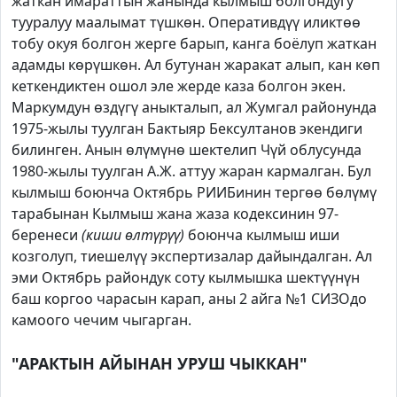
жаткан имараттын жанында кылмыш болгондугу
тууралуу маалымат түшкөн. Оперативдүү иликтөө
тобу окуя болгон жерге барып, канга боёлуп жаткан
адамды көрүшкөн. Ал бутунан жаракат алып, кан көп
кеткендиктен ошол эле жерде каза болгон экен.
Маркумдун өздүгү аныкталып, ал Жумгал районунда
1975-жылы туулган Бактыяр Бексултанов экендиги
билинген. Анын өлүмүнө шектелип Чүй облусунда
1980-жылы туулган А.Ж. аттуу жаран кармалган. Бул
кылмыш боюнча Октябрь РИИБинин тергөө бөлүмү
тарабынан Кылмыш жана жаза кодексинин 97-
беренеси
(киши өлтүрүү)
боюнча кылмыш иши
козголуп, тиешелүү экспертизалар дайындалган. Ал
эми Октябрь райондук соту кылмышка шектүүнүн
баш коргоо чарасын карап, аны 2 айга №1 СИЗОдо
камоого чечим чыгарган.
"АРАКТЫН АЙЫНАН УРУШ ЧЫККАН"