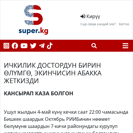
Кирүү
Сыр сөзүм кандай эле?
Каттоо
ИЧКИЛИК ДОСТОРДУН БИРИН
ӨЛҮМГӨ, ЭКИНЧИСИН АБАККА
ЖЕТКИЗДИ
КАНСЫРАП КАЗА БОЛГОН
Ушул жылдын 4-май күнү кечки саат 22:00 чамасында
Бишкек шаардык Октябрь РИИБинин нөөмөт
бөлүмүнө шаардын 7-кичи районундагы курулуп