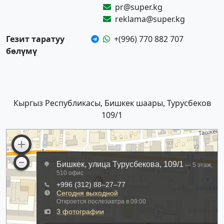
pr@super.kg
reklama@super.kg
Гезит таратуу
+(996) 770 882 707
бөлүмү
Кыргыз Республикасы, Бишкек шаары, Турусбеков
109/1