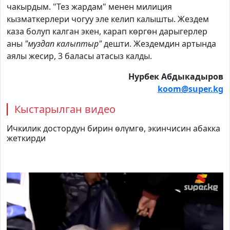
чакырдым. "Тез жардам" менен милиция
кызматкерлери чогуу эле келип калышты. Жездем
каза болуп калган экен, карап көргөн дарыгерлер
аны
"муздап калыптыр"
дешти. Жездемдин артында
аялы жесир, 3 баласы атасыз калды.
Нурбек Абдыкадыров
koom@super.kg
Кыстарылган видео
Ичкилик достордун бирин өлүмгө, экинчисин абакка
жеткирди