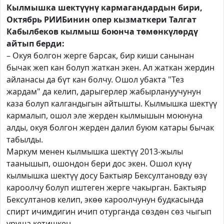
Кылмышка шектүүнү кармагандардын бири,
Октябрь РИИБинин опер кызматкери Талгат
Кабылбеков кылмыш боюнча төмөнкүлөрдү
айтып берди:
– Окуя болгон жерге барсак, бир киши санынан
бычак жеп кан болуп жаткан экен. Ал жаткан жердин
айланасы да бүт кан болчу. Ошол убакта "Тез
жардам" да келип, дарыгерлер жабырлануучунун
каза болуп калгандыгын айтышты. Кылмышка шектүү
кармалып, ошол эле жерден кылмышын моюнуна
алды, окуя болгон жерден далил буюм катары бычак
табылды.
Маркум менен кылмышка шектүү 2013-жылы
таанышып, ошондон бери дос экен. Ошол күнү
кылмышка шектүү досу Бактыяр Бексултановду өзү
кароолчу болуп иштеген жерге чакырган. Бактыяр
Бексултанов келип, экөө кароолчунун будкасында
спирт ичимдигин ичип отурганда сөздөн сөз чыгып
уруша кетишкен.