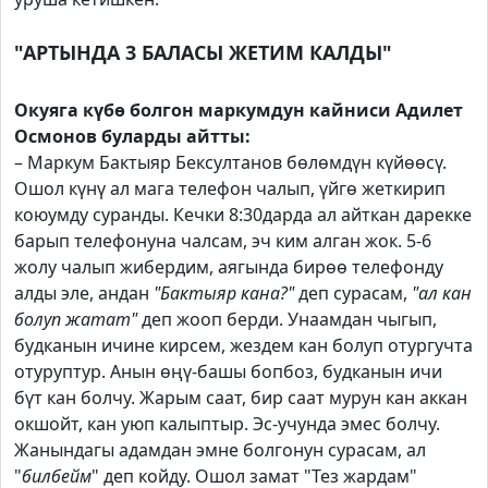
"АРТЫНДА 3 БАЛАСЫ ЖЕТИМ КАЛДЫ"
Окуяга күбө болгон маркумдун кайниси Адилет
Осмонов буларды айтты:
– Маркум Бактыяр Бексултанов бөлөмдүн күйөөсү.
Ошол күнү ал мага телефон чалып, үйгө жеткирип
коюумду суранды. Кечки 8:30дарда ал айткан дарекке
барып телефонуна чалсам, эч ким алган жок. 5-6
жолу чалып жибердим, аягында бирөө телефонду
алды эле, андан
"Бактыяр кана?"
деп сурасам,
"ал кан
болуп жатат"
деп жооп берди. Унаамдан чыгып,
будканын ичине кирсем, жездем кан болуп отургучта
отуруптур. Анын өңү-башы бопбоз, будканын ичи
бүт кан болчу. Жарым саат, бир саат мурун кан аккан
окшойт, кан уюп калыптыр. Эс-учунда эмес болчу.
Жанындагы адамдан эмне болгонун сурасам, ал
"
билбейм
" деп койду. Ошол замат "Тез жардам"