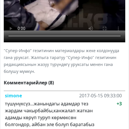
"Супер-Инфо" гезитинин материалдары жеке колдонууда
гана уруксат. Жалпыга таратуу "Супер-Инфо" гезитинин
редакциясынын жазуу түрүндөгү уруксаты менен гана
болушу мүмкүн.
Комментарийлер (8)
simone
2017-05-15 09:33:00
түшүнүксүз...жанындагы адамдар тез
+3
жардам чакырбайбы,канжалап жаткан
адамды көрүп туруп көрмөксөн
болгондор, айбан эле болуп баратабыз