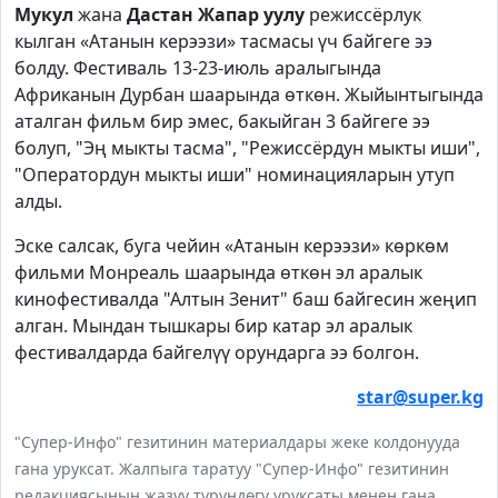
Мукул
жана
Дастан Жапар уулу
режиссёрлук
кылган «Атанын керээзи» тасмасы үч байгеге ээ
болду. Фестиваль 13-23-июль аралыгында
Африканын Дурбан шаарында өткөн. Жыйынтыгында
аталган фильм бир эмес, бакыйган 3 байгеге ээ
болуп, "Эң мыкты тасма", "Режиссёрдун мыкты иши",
"Оператордун мыкты иши" номинацияларын утуп
алды.
Эске салсак, буга чейин «Атанын керээзи» көркөм
фильми Монреаль шаарында өткөн эл аралык
кинофестивалда "Алтын Зенит" баш байгесин жеңип
алган. Мындан тышкары бир катар эл аралык
фестивалдарда байгелүү орундарга ээ болгон.
star@super.kg
"Супер-Инфо" гезитинин материалдары жеке колдонууда
гана уруксат. Жалпыга таратуу "Супер-Инфо" гезитинин
редакциясынын жазуу түрүндөгү уруксаты менен гана