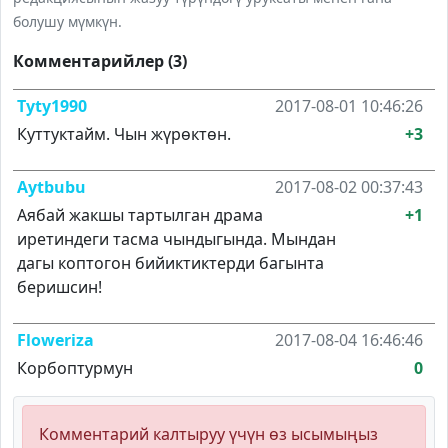
болушу мүмкүн.
Комментарийлер (3)
Tyty1990
2017-08-01 10:46:26
Куттуктайм. Чын жүрөктөн.
+3
Aytbubu
2017-08-02 00:37:43
Аябай жакшы тартылган драма
+1
иретиндеги тасма чындыгында. Мындан
дагы коптогон бийиктиктерди багынта
беришсин!
Floweriza
2017-08-04 16:46:46
Корбоптурмун
0
Комментарий калтыруу үчүн өз ысымыңыз