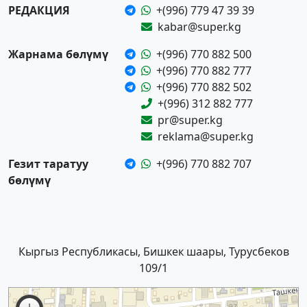
РЕДАКЦИЯ
+(996) 779 47 39 39
kabar@super.kg
Жарнама бөлүмү
+(996) 770 882 500
+(996) 770 882 777
+(996) 770 882 502
+(996) 312 882 777
pr@super.kg
reklama@super.kg
Гезит таратуу
+(996) 770 882 707
бөлүмү
Кыргыз Республикасы, Бишкек шаары, Турусбеков
109/1