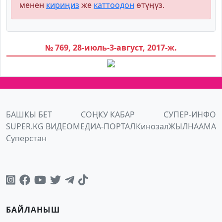
менен
кириңиз
же
каттоодон
өтүңүз.
№ 769, 28-июль-3-август, 2017-ж.
БАШКЫ БЕТ
СОҢКУ КАБАР
СУПЕР-ИНФО
SUPER.KG ВИДЕО
МЕДИА-ПОРТАЛ
Кинозал
ЖЫЛНААМА
Суперстан
БАЙЛАНЫШ