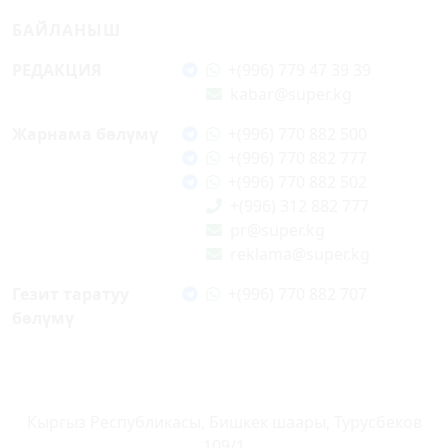
БАЙЛАНЫШ
РЕДАКЦИЯ
+(996) 779 47 39 39
kabar@super.kg
Жарнама бөлүмү
+(996) 770 882 500
+(996) 770 882 777
+(996) 770 882 502
+(996) 312 882 777
pr@super.kg
reklama@super.kg
Гезит таратуу
+(996) 770 882 707
бөлүмү
Кыргыз Республикасы, Бишкек шаары, Турусбеков
109/1