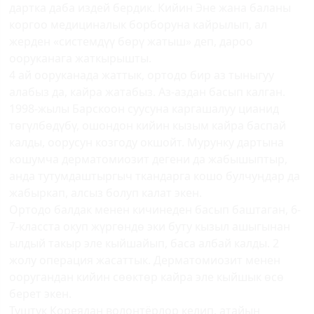
дартка даба издей бердик. Кийин Эне жана баланы
коргоо медициналык борборуна кайрылып, ал
жерден «системдүү бөрү жатыш» деп, дароо
ооруканага жаткырышты.
4 ай ооруканада жаттык, ортодо бир аз тыныгуу
алабыз да, кайра жатабыз. Аз-аздан басып калган.
1998-жылы Барскоон суусуна каргашалуу цианид
төгүлбөдүбү, ошондон кийин кызым кайра баспай
калды, оорусун козгоду окшойт. Мурунку дартына
кошумча дерматомиозит дегени да жабышыптыр,
анда тутумдаштыргыч ткандарга кошо булчуңдар да
жабыркап, алсыз болуп калат экен.
Ортодо балдак менен кичинеден басып баштаган, 6-
7-класста окуп жүргөндө эки буту кызыл ашыгынан
ылдый такыр эле кыйшайып, баса албай калды. 2
жолу операция жасаттык. Дерматомиозит менен
ооругандан кийин сөөктөр кайра эле кыйшык өсө
берет экен.
Түштүк Кореядан волонтёрлор келип, атайын