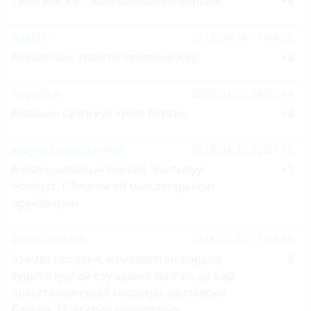
Тилегине жет. Алла шыпаасын берсин!
+4
Asel33
2018-04-24 17:44:30
Азаматсың, тилеген тилегине жет.
+3
Toguzbai
2018-04-25 08:03:44
Аллахым сизге куч кубат берсин
+3
arzygul.imankulova
2018-04-26 00:01:10
Аллах шыпаасын берсин. Бактылуу
+1
болуңуз. Ойлогон ой максаттарыңыз
орундалсын
Damirbek-KG
2018-04-27 11:48:30
Азамат кыз экен, мамлекеттен жардам
0
сурап отурбай өзү аракет кылган, ар бир
аракетиңди кудай колдосун, шыпаасын
берсин. Максатың орундалсын.