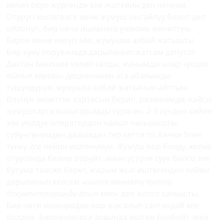
келип окуп жүргөндө эле иштейин деп чечкем.
Отуруп иштегенге эмне жумуш ыңгайлуу болот деп
ойлонуп, бир нече ишканага резюме жөнөттүм.
Бирок мени көрүп эле, жумушка албай жатышты.
Бир күнү ооруканада дарыланып жатсам депутат
Дастан Бекешев келип калды, жанымдагылар «
ушуга
айтып көрсөң»
дешкенинен ага абалымды
түшүндүрүп, жумушка албай жатканын айттым.
Өзүнүн визиттик картасын берип, резюмемди, кайсы
жумуштарга кызыгарымды сураган. 2-3 күндөн кийин
эле уюлдук оператордон чалып чакырышты,
сүйүнгөнүмдөн далымдан тер кетти го. Кечки 5тен
түнкү 2ге чейин иштечүмүн. Жумуш оор болду, көпкө
отурганда белим ооруйт, анын үстүнө суук болсо эле
бутума таасир берет, жарым жыл иштегенден кийин
дарыланып келсем «
сыноо мөөнөтү бүттү,
документтериңди алып кет»
деп жолго салышты.
Бир чети моюнумдан оор жүк алып салгандай эле
болдум. Бирөөнүн кол алдында иштөө болбойт экен