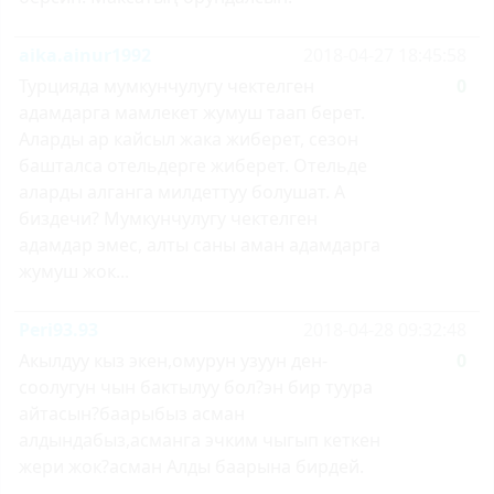
aika.ainur1992
2018-04-27 18:45:58
Турцияда мумкунчулугу чектелген
0
адамдарга мамлекет жумуш таап берет.
Аларды ар кайсыл жака жиберет, сезон
башталса отельдерге жиберет. Отельде
аларды алганга милдеттуу болушат. А
биздечи? Мумкунчулугу чектелген
адамдар эмес, алты саны аман адамдарга
жумуш жок...
Peri93.93
2018-04-28 09:32:48
Акылдуу кыз экен,омурун узуун ден-
0
соолугун чын бактылуу бол?эн бир туура
айтасын?баарыбыз асман
алдындабыз,асманга эчким чыгып кеткен
жери жок?асман Алды баарына бирдей.