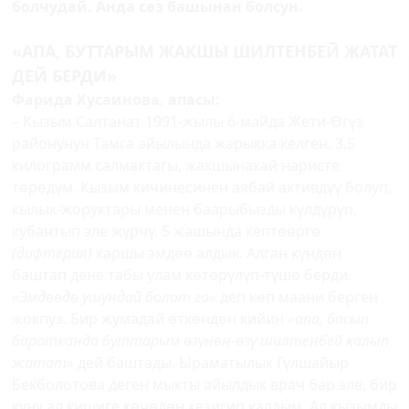
болчудай. Анда сөз башынан болсун.
«АПА, БУТТАРЫМ ЖАКШЫ ШИЛТЕНБЕЙ ЖАТАТ
ДЕЙ БЕРДИ»
Фарида Хусаинова, апасы:
– Кызым Салтанат 1991-жылы 6-майда Жети-Өгүз
районунун Тамга айылында жарыкка келген. 3,5
килограмм салмактагы, жакшынакай наристе
төрөдүм. Кызым кичинесинен аябай активдүү болуп,
кылык-жоруктары менен баарыбызды күлдүрүп,
кубантып эле жүрчү. 5 жашында кептөөргө
(дифтерия)
каршы эмдөө алдык. Алган күндөн
баштап дене табы улам көтөрүлүп-түшө берди.
«Эмдөөдө ушундай болот го»
деп көп маани берген
жокпуз. Бир жумадай өткөндөн кийин
«апа, басып
баратканда буттарым өзүнөн-өзү шилтенбей калып
жатат»
дей баштады. Ыраматылык Гүлшайыр
Бекболотова деген мыкты айылдык врач бар эле, бир
күнү ал кишиге көчөдөн кезигип калдым. Ал кызымды