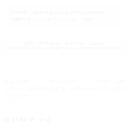
Комментарий калтыруу үчүн өз ысымыңыз
менен
кириңиз
же
каттоодон
өтүңүз.
№ 807, 20-апрель -26-апрель, 2018-ж.
БАШКЫ БЕТ
СОҢКУ КАБАР
СУПЕР-ИНФО
SUPER.KG ВИДЕО
МЕДИА-ПОРТАЛ
Кинозал
ЖЫЛНААМА
Суперстан