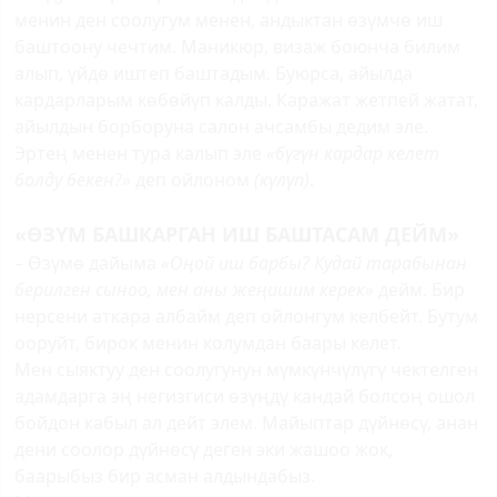
менин ден соолугум менен, андыктан өзүмчө иш
баштоону чечтим. Маникюр, визаж боюнча билим
алып, үйдө иштеп баштадым. Буюрса, айылда
кардарларым көбөйүп калды. Каражат жетпей жатат,
айылдын борборуна салон ачсамбы дедим эле.
Эртең менен тура калып эле
«бүгүн кардар келет
болду бекен?»
деп ойлоном
(күлүп)
.
«ӨЗҮМ БАШКАРГАН ИШ БАШТАСАМ ДЕЙМ»
– Өзүмө дайыма
«Оңой иш барбы? Кудай тарабынан
берилген сыноо, мен аны жеңишим керек»
дейм. Бир
нерсени аткара албайм деп ойлонгум келбейт. Бутум
ооруйт, бирок менин колумдан баары келет.
Мен сыяктуу ден соолугунун мүмкүнчүлүгү чектелген
адамдарга эң негизгиси өзүңдү кандай болсоң ошол
бойдон кабыл ал дейт элем. Майыптар дүйнөсү, анан
дени соолор дүйнөсү деген эки жашоо жок,
баарыбыз бир асман алдындабыз.