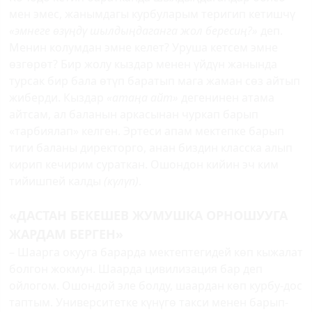
мен эмес, жанымдагы курбуларым теригип кетишчү
«эмнеге өзүңдү шылдыңдаганга жол бересиң?»
деп.
Менин колумдан эмне келет? Уруша кетсем эмне
өзгөрөт? Бир жолу кыздар менен үйдүн жанында
турсак бир бала өтүп баратып мага жаман сөз айтып
жиберди. Кыздар
«атаңа айт»
дегенинен атама
айтсам, ал баланын аркасынан чуркап барып
«тарбиялап» келген. Эртеси апам мектепке барып
тиги баланы директорго, анан биздин класска алып
кирип кечирим сураткан. Ошондон кийин эч ким
тийишпей калды
(күлүп)
.
«ДАСТАН БЕКЕШЕВ ЖУМУШКА ОРНОШУУГА
ЖАРДАМ БЕРГЕН»
– Шаарга окууга барарда мектептегидей көп кыжалат
болгон жокмун. Шаарда цивилизация бар деп
ойлогом. Ошондой эле болду, шаардан көп курбу-дос
таптым. Университетке күнүгө такси менен барып-