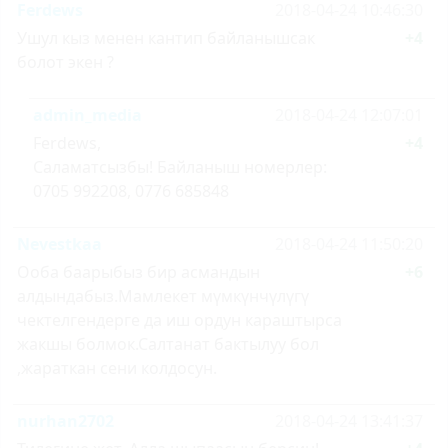
Ferdews
2018-04-24 10:46:30
Ушул кыз менен кантип байланышсак
+4
болот экен ?
admin_media
2018-04-24 12:07:01
Ferdews,
+4
Саламатсызбы! Байланыш номерлер:
0705 992208, 0776 685848
Nevestkaa
2018-04-24 11:50:20
Ооба баарыбыз бир асмандын
+6
алдындабыз.Мамлекет мүмкүнчүлүгү
чектелгендерге да иш ордун караштырса
жакшы болмок.Салтанат бактылуу бол
,жараткан сени колдосун.
nurhan2702
2018-04-24 13:41:37