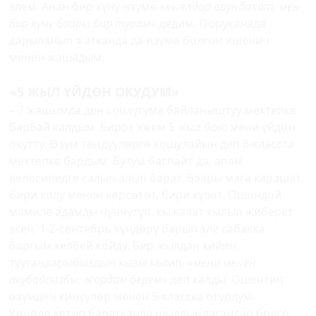
элем. Анан бир күнү өзүмө «
кыялдар орундалат, мен
бир күнү баары бир турам»
дедим. Ооруканада
дарыланып жатканда да өзүмө болгон ишенич
менен жашадым.
«5 ЖЫЛ ҮЙДӨН ОКУДУМ»
– 7 жашымда ден соолугума байланыштуу мектепке
барбай калдым. Бирок эжем 5 жыл бою мени үйдөн
окутту. Өзүм теңдүүлөргө кошулайын деп 6-класста
мектепке бардым. Бутум баспайт да, апам
велосипедге салып алып барат. Баары мага карашат,
бири колу менен көрсөтөт, бири күлөт. Ошондой
мамиле адамды чүнчүтүп, кыжалат кылып жиберет
экен. 1-2-сентябрь күндөрү барып эле сабакка
баргым келбей койду. Бир жылдан кийин
туугандарыбыздын кызы келип,
«мени менен
окубайсызбы, жардам берем
» деп калды. Ошентип
өзүмдөн кичүүлөр менен 5-класска отурдум.
Көчөдө кетип баратканда шылдыңдагандар болсо