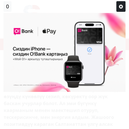
0
Кирүү
Сыр сөзүм кандай эле?
Каттоо
Салтанат Илипбаева: «БУТУМ ООРУЙТ,
БИРОК КОЛУМДАН БААРЫ КЕЛЕТ»
Адам баласына тагдыр түрдүү сыноо берет. Оор
тагдырга кабылган адам менен баарлашканда
өзүңдү күнөөлүү сезип, көкүрөктү оор жүк
баскан учурлар болот. Ал эми бүгүнкү
каарманым менен маектешип отуруп,
тескерисинче, мен энергия алдым. Жашоого
позитивдүү караган Салтанаттан үлгү алсак