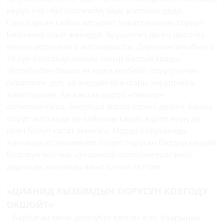
көрүп эле
«бул системдүү бөрү жатыш»
деди.
Саку барган сайын алсырап баратканынан коркуп
Бишкекке алып жөнөдүк. Бруцеллёз деген диагноз
менен ооруканага жаткырышты. Дарыланганыбызга
10 күн болгондо кызым такыр баспай калды.
«Колубуздан башка эч нерсе келбейт, оорусу күчөп
баратат»
деп, ал жердин врачтары хирургияга
жөнөтүшкөн. Ал жактан дароо «
сөөктүн
остеомиелити, операция жасоо керек»
дешти. Балаң
ооруп жатканда ар кайсыны карап жүрүп өзүң да
врач болуп калат экенсиң. Мурда ооруканада
жатканда остеомиелит болуп ооруган балдар кандай
болорун көргөм,
«эч кандай остеомиелит эмес»
дедим да, кызымды алып качып кеттим.
«ЦИАНИД КЫЗЫМДЫН ООРУСУН КОЗГОДУ
ОКШОЙТ»
– Барбаган эмчи-домчубуз калган жок, баарынан