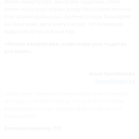
Менин өжөрлүгүмө, көктүгүмө чыдаганы, мени
менен чогуу ушул кыйын жолду басып келе жатканы
үчүн апама ыраазымын. Келечекте өзүм башкарган
иш баштасам, дагы өнүгүп-өссөм, чет өлкөлөрдү
кыдырсам деген кыялым бар.
«Менин өжөрлүгүмө, кыял-жоругума чыдаган
ата-энем».
Асыл Орозбекова
koom@super.kg
"Супер-Инфо" гезитинин материалдары жеке колдонууда
гана уруксат. Жалпыга таратуу "Супер-Инфо" гезитинин
редакциясынын жазуу түрүндөгү уруксаты менен гана
болушу мүмкүн.
Комментарийлер (10)