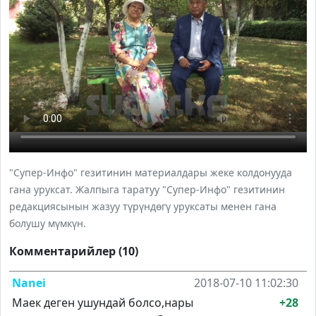
"Супер-Инфо" гезитинин материалдары жеке колдонууда
гана уруксат. Жалпыга таратуу "Супер-Инфо" гезитинин
редакциясынын жазуу түрүндөгү уруксаты менен гана
болушу мүмкүн.
Комментарийлер (10)
Nanei
2018-07-10 11:02:30
Маек деген ушундай болсо,нары
+28