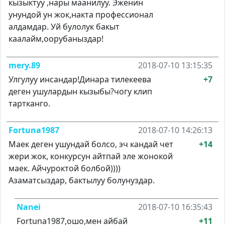
кызыктуу ,нары маанилуу. Эженин
унундой ун жок,накта профессионал
алдамдар. Уй булолук бакыт
каалайм,оорубаныздар!
mery.89
2018-07-10 13:15:35
Улгулуу инсандар!Динара тилекеева
+7
деген ушулардын кызыбы?чогу клип
тартканго.
Fortuna1987
2018-07-10 14:26:13
Маек деген ушундай болсо, эч кандай чет
+14
жери жок, конкурсун айтпай эле жонокой
маек. Айчуроктой болбой))))
Азаматсыздар, бактылуу болунуздар.
Nanei
2018-07-10 16:35:43
Fortuna1987,ошо,мен айбай
+11