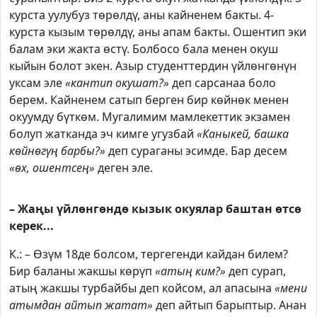
курста уулубуз төрөлдү, аны кайненем бакты. 4-
курста кызым төрөлдү, аны апам бакты. Ошентип эки
балам эки жакта өстү. Болбосо бала менен окуш
кыйын болот экен. Азыр студенттердин үйлөнгөнүн
уксам эле
«кантип окушат?»
деп сарсанаа боло
берем. Кайненем сатып берген бир көйнөк менен
окуумду бүткөм. Мугалимим мамлекеттик экзамен
болуп жатканда эч кимге угузбай
«Каныкей, башка
көйнөгүң барбы?»
деп сураганы эсимде. Бар десем
«өх, ошентсең»
деген эле.
– Жаңы үйлөнгөндө кызык окуялар баштан өтсө
керек...
К.: – Өзүм 18де болсом, тергегенди кайдан билем?
Бир баланы жакшы көрүп
«атың ким?»
деп сурап,
атың жакшы турбайбы деп койсом, ал апасына
«мени
атымдан айтып жатат»
деп айтып барыптыр. Анан