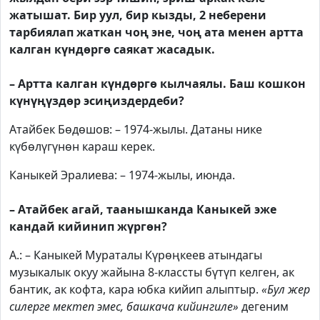
жатышат. Бир уул, бир кызды, 2 неберени
тарбиялап жаткан чоң эне, чоң ата менен артта
калган күндөргө саякат жасадык.
– Артта калган күндөргө кылчаялы. Баш кошкон
күнүңүздөр эсиңиздердеби?
Атайбек Бөдөшов: – 1974-жылы. Датаны нике
күбөлүгүнөн караш керек.
Каныкей Эралиева: – 1974-жылы, июнда.
– Атайбек агай, таанышканда Каныкей эже
кандай кийинип жүргөн?
А.: – Каныкей Мураталы Күрөңкеев атындагы
музыкалык окуу жайына 8-классты бүтүп келген, ак
бантик, ак кофта, кара юбка кийип алыптыр.
«Бул жер
силерге мектеп эмес, башкача кийингиле»
дегеним