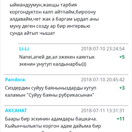
ыймандуумун,жакщы тарбия
коргондуктон калп айтпайм,бироону
алдавайм,чет жак а баргам ырдап аны
муну деген созду ар бир интервью
сунда айтып чышат
Li-Li
2018-07-10 23:24:54
Nanei,апей де,ал эжекен каяктык
+5
экенин унутуп калдынарбы)))
Pandora
2018-07-10 20:45:42
Сиздердин суйуу баяныныздарды кутуп
+3
каламын "Суйуу баяны рубрикасынан"
AKCAHAT
2018-07-11 13:31:31
Баары бир эскинин адамдары башкача.
+11
Кыйынчылыкты коргон адам дайыма бир