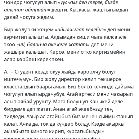
чоңдор чогулуп алып
«уул-кыз деп терге, бизде
атынан айтпайт»
дешти. Кыскасы, жаштыгымдан
далай чокуга жедим.
Бир жолу эки жеңем
«айылчылап келебиз»
деп мени
ээрчитип алышты. Алдымдан киши чыга калса эле
экөө
«ий, баланча аке келе жатат»
деп мени
жашыра калышат. Көрсө, мени отко киргизмейин
алар көрбөш керек экен.
А.: – Студент кезде окуу жайда кароолчу болуп
иштечүмүн. Бир жолу директор келип текшерсе
класстардын баары ачык. Биз болсо кечинде дайыма
чогулуп алып ырдачубуз. Агай эртеси мени чакырып
алып аябай урушту. Мага болушуп Каныкей деле
бирдеме деп жатат. Анан агай экөөбүздү тең
тилдеди. Азыр ал агайыбыз биз менен сыймыктанып
калат. Ачка да, ток да күндөр болду. Кээде акыркы
акчабызга киного кирип, курсагыбыздын
курулдаганын тыңшап отуруп калчубуз.