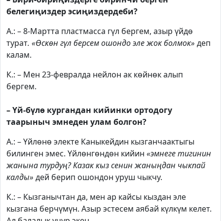
белегиңиздер эсиңиздердеби?
А.: – 8-Мартта пластмасса гүл бергем, азыр үйдө
турат
. «Өскөн гүл берсем ошондо эле жок болмок»
деп
калам.
К.: – Мен 23-февралда нейлон ак көйнөк алып
бергем.
– Үй-бүлө кургандан кийинки ортодогу
таарыныч эмнеден улам болгон?
А.: – Үйлөнө электе Каныкейдин кызганчаактыгы
билинген эмес. Үйлөнгөндөн кийин
«эмнеге тигинин
жанына турдуң? Казак кыз сенин жаныңдан чыкпай
калды»
дей берип ошондон уруш чыкчу.
К.: – Кызганычтан да, мен ар кайсы кыздан эле
кызгана берчүмүн. Азыр эстесем аябай күлкүм келет.
Ал балалык учур экен.