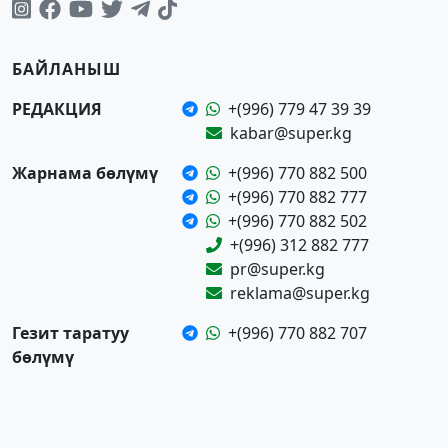
БАЙЛАНЫШ
РЕДАКЦИЯ
+(996) 779 47 39 39
kabar@super.kg
Жарнама бөлүмү
+(996) 770 882 500
+(996) 770 882 777
+(996) 770 882 502
+(996) 312 882 777
pr@super.kg
reklama@super.kg
Гезит таратуу
+(996) 770 882 707
бөлүмү