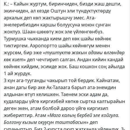
К.: – Кайын журтум, биринчиден, бизди жаш дешти,
экинчиден, ал кезде Оштун эли түндүктүктөрдү
аркалык деп көп жактырышчу эмес. Ата-
энелерибиздин каршы болуусуна моюн сунган
жокпуз. Шаан-шөкөтү жок эле үйлөнгөнбүз.
Турмушка чыкканда кием деп көк шайы көйнөк
тиктиргем. Аэропортто шайы көйнөгүм менен
жүрсөм, бир эже
«түштүктө жакын адамы өлгөндөр
көк киет»
деп чечтирип салган. Андан кийин кандай
көйнөк кийдим, эсимде жок. Баш кошкон соң айылда
1 ай жүрдүк.
3 күн ага-тууганды чакырып той бердик. Кайнатам,
анан дагы бир аке Ак-Талаага барып ата-энемдин
алдынан өтүп келишкен. Таенем эски адам да,
кудаларды үйгө киргизбей көпкө сыртка калтырайын
деген экен, атам болбой дароо үйгө киргизип
жибериптир. Атам
«Мага калың бербей эле койгула.
Болгону кызым окуусун таштабасын»
деп
сураныптыр. Биз 2-курста окуп жатканда үйлөндүк. 3-