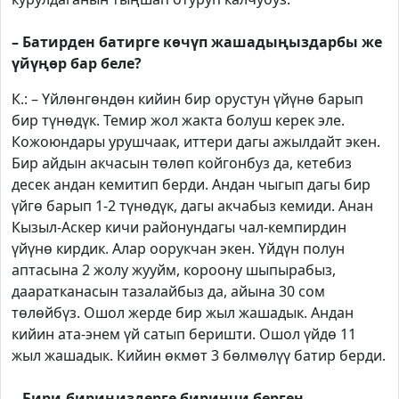
– Батирден батирге көчүп жашадыңыздарбы же
үйүңөр бар беле?
К.: – Үйлөнгөндөн кийин бир орустун үйүнө барып
бир түнөдүк. Темир жол жакта болуш керек эле.
Кожоюндары урушчаак, иттери дагы ажылдайт экен.
Бир айдын акчасын төлөп койгонбуз да, кетебиз
десек андан кемитип берди. Андан чыгып дагы бир
үйгө барып 1-2 түнөдүк, дагы акчабыз кемиди. Анан
Кызыл-Аскер кичи районундагы чал-кемпирдин
үйүнө кирдик. Алар оорукчан экен. Үйдүн полун
аптасына 2 жолу жууйм, короону шыпырабыз,
дааратканасын тазалайбыз да, айына 30 сом
төлөйбүз. Ошол жерде бир жыл жашадык. Андан
кийин ата-энем үй сатып беришти. Ошол үйдө 11
жыл жашадык. Кийин өкмөт 3 бөлмөлүү батир берди.
– Бири-бириңиздерге биринчи берген