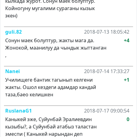
кылкада журот. Сонун маек болуптур.
Койногуну мугалими сураганы кызык
экен)
guli.82
2018-07-13 18:05:42
Сонун маек болуптур, жакты мага да.
+4
Жонокой, маанилуу да чындык жыттанган
,
Nanei
2018-07-14 17:33:27
Училищеге бантик тагынып келгени
+1
жакты. Ошол кездеги адамдар кандай
таза,баео келишкен
RuslanaG1
2018-07-17 09:00:54
Каныкей эже, Суйунбай Эралиевдин
0
кызыбы?, а Суйунбай атабыз таластан
эмеспи ( Каныкей нарындан деп