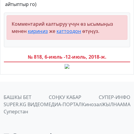
айтыптыр го)
Комментарий калтыруу үчүн өз ысымыңыз
менен
кириңиз
же
каттоодон
өтүңүз.
№ 818, 6-июль -12-июль, 2018-ж.
БАШКЫ БЕТ
СОҢКУ КАБАР
СУПЕР-ИНФО
SUPER.KG ВИДЕО
МЕДИА-ПОРТАЛ
Кинозал
ЖЫЛНААМА
Суперстан