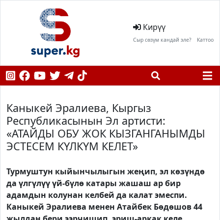
Кирүү
Сыр сөзүм кандай эле?
Каттоо
Каныкей Эралиева, Кыргыз
Республикасынын Эл артисти:
«АТАЙДЫ ОБУ ЖОК КЫЗГАНГАНЫМДЫ
ЭСТЕСЕМ КҮЛКҮМ КЕЛЕТ»
Турмуштун кыйынчылыгын жеңип, эл көзүндө
да үлгүлүү үй-бүлө катары жашаш ар бир
адамдын колунан келбей да калат эмеспи.
Каныкей Эралиева менен Атайбек Бөдөшов 44
жылдан бери ээрчишип, эриш-аркак келе