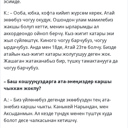
эсимде.
К.: – Ооба, юбка, кофта кийип жүрсөм керек. Атай
экөөбүз чогуу окудук. Ошондон улам мамилебиз
жакшы болуп кетти, менин ырларымды ал
аккордеондо ойноп берчү. Кыз-жигит катары эки
жыл сүйлөштүк. Киного чогуу барчубуз, чогуу
ырдачубуз. Анда мен 18де, Атай 23тө болчу. Бизде
атайын кыз-жигит катары жолугушуу деген жок.
Жашаган жатаканабыз бир, түшкү тамактанууга да
чогуу барчубуз.
– Баш кошууңуздарга ата-энеңиздер каршы
чыккан жокпу?
А.: – Биз үйлөнөбүз дегенде экөөбүздүн тең ата-
энебиз каршы чыкты. Каныкей Нарындан, мен
Аксыданмын. Ал кезде түндүк менен түштүк куда
болот десе чалкасынан кетишчү.