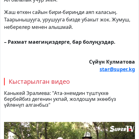
Жаш өткөн сайын бири-бириңди аяп каласың.
Таарынышууга, урушууга бизде убакыт жок. Жумуш,
неберелер менен алышмай.
– Рахмат маегиңиздерге, бар болуңуздар.
Сүйүн Кулматова
star@super.kg
Кыстарылган видео
Каныкей Эралиева: "Ата-энемдин түштүккө
бербейбиз дегенин укпай, жолдошум экөөбүз
үйлөнүп алганбыз"