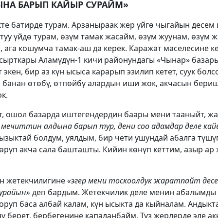
ЫНА БАРЫП КАЙЫР СУРАЙМ»
кте батирде турам. Арзаныраак жер үйгө чыгайын десем
уу үйдө турам, өзүм тамак жасайм, өзүм жуунам, өзүм ж
ага кошумча тамак-аш да керек. Каражат маселесине ке
 сырткары Аламүдүн-1 кичи районундагы «Чынар» базар
 экен, бир аз күн ысыса карарып эзилип кетет, суук болсо
банан өтөбү, өтпөйбү алардын иши жок, акчасын бериш 
к.
т, ошол базарда иштегендердин баары мени тааныйт, ж
мечиттин алдына барып тур, дени соо адамдар деле кай
ызыктай болдум, уялдым, бир чети ушундай абалга түшү
өрүп акча сала башташты. Кийин көнүп кеттим, азыр ар
ын жетекчилигине
«эгер мени тоскоолдук жаратпайт десе
сурайын»
деп бардым. Жетекчилик деле менин абалымды к
ооруп баса албай калам, күн ысыкта да кыйналам. Андыкт
нү берет, бербегенине капаланбайм. Түз жерлерде эле а