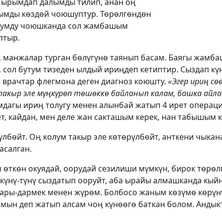
 ырымдап далымды тилип, анан оң
лымды көздөй чоюшуптур. Төрөлгөндөн
бутумду чоюшканда сол жамбашым
птыр.
н, манжалар турган бөлүгүнө таянып басам. Баягы жамб
 сол бутум тизеден ылдый ириңдеп кетиптир. Сыздап кү
 врачтар флегмона деген диагноз коюшту.
«Эгер ириң сө
акыр эле мүңкүрөп төшөккө байланып калам, башка айл
мдагы ириң толугу менен алынбай жатып 4 ирет операц
, кайдан, мен деле жан сакташым керек, нан табышым к
үлбөйт. Оң колум такыр эле көтөрүлбөйт, анткени чыка
асалган.
п өткөн окуядай, оорудай сезилиши мүмкүн, бирок төрөл
 күнү-түнү сыздатып ооруйт, аба ырайы алмашканда кы
ары-дармек менен жүрөм. Болбосо жаным көзүмө көрүнү
пмын деп жатып алсам чоң күнөөгө баткан болом. Андык