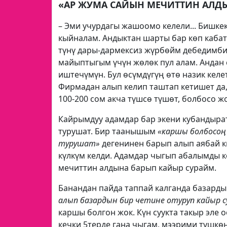
«АР ЖУМА САЙЫН МЕЧИТТИН АЛД
– Эми учурдагы жашоомо келели... Бишке
кыйналам. Андыктан шарты бар көп кабатт
түнү дары-дармексиз жүрбөйм дебедимби, 
майыптыгым үчүн жөлөк пул алам. Андан
иштечүмүн. Бул өсүмдүгүң өтө назик келет
Фирмадан алып келип таштап кетишет да, 
100-200 сом акча түшсө түшөт, болбосо жо
Кайрымдуу адамдар бар экени кубандыра
турушат. Бир таанышым
«каршы болбосоң 
турушат»
дегенинен барып алып аябай к
күлкүм келди. Адамдар чыгып абалымды к
мечиттин алдына барып кайыр сурайм.
Банандан пайда таппай калганда базард
алып базардын бир четине отуруп кайыр 
каршы болгон жок. Күн суукта такыр эле 
кечки 5терде гана чыгам, мээрими түшкө