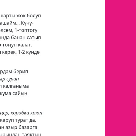
 шарты жок болуп
ашайм... Күнү-
лсем, 1-топтогу
ында банан сатып
 тоңуп калат.
керек. 1-2 күндө
ардам берип
ыр сурап
п калганыма
 жума сайын
ңер, коробка коюп
өрүп турат да,
ан азыр базарга
кырындан таяктын