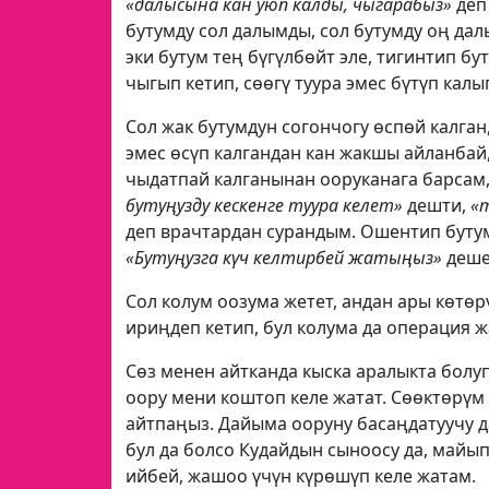
«далысына кан уюп калды, чыгарабыз»
деп
бутумду сол далымды, сол бутумду оң да
эки бутум тең бүгүлбөйт эле, тигинтип 
чыгып кетип, сөөгү туура эмес бүтүп калы
Сол жак бутумдун согончогу өспөй калга
эмес өсүп калгандан кан жакшы айланбай,
чыдатпай калганынан ооруканага барсам,
бутуңузду кескенге туура келет»
дешти,
«т
деп врачтардан сурандым. Ошентип буту
«Бутуңузга күч келтирбей жатыңыз»
дешет
Сол колум оозума жетет, андан ары көтөр
ириңдеп кетип, бул колума да операция ж
Сөз менен айтканда кыска аралыкта болу
оору мени коштоп келе жатат. Сөөктөрүм
айтпаңыз. Дайыма ооруну басаңдатуучу д
бул да болсо Кудайдын сыноосу да, майы
ийбей, жашоо үчүн күрөшүп келе жатам.