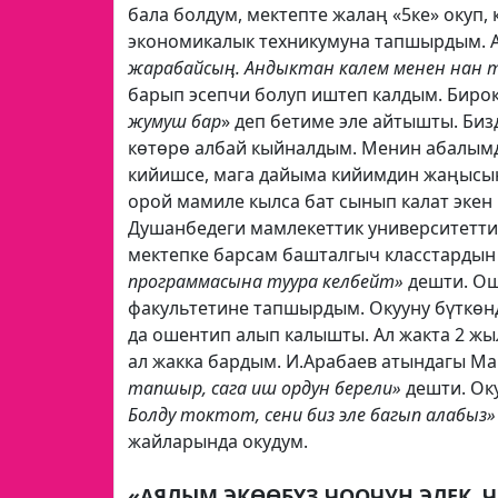
бала болдум, мектепте жалаң «5ке» окуп,
экономикалык техникумуна тапшырдым. 
жарабайсың. Андыктан калем менен нан т
барып эсепчи болуп иштеп калдым. Биро
жумуш бар
» деп бетиме эле айтышты. Би
көтөрө албай кыйналдым. Менин абалымд
кийишсе, мага дайыма кийимдин жаңысы
орой мамиле кылса бат сынып калат экен
Душанбедеги мамлекеттик университетти
мектепке барсам башталгыч класстардын
программасына туура келбейт»
дешти. Ош
факультетине тапшырдым. Окууну бүткөнд
да ошентип алып калышты. Ал жакта 2 жы
ал жакка бардым. И.Арабаев атындагы М
тапшыр, сага иш ордун берели»
дешти. Ок
Болду токтот, сени биз эле багып алабыз»
жайларында окудум.
«АЯЛЫМ ЭКӨӨБҮЗ ЧООЧУН ЭЛЕК, 