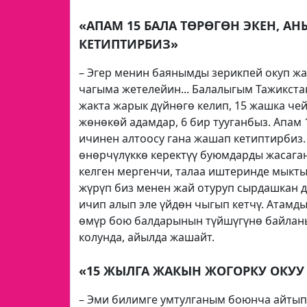
«АПАМ 15 БАЛА ТӨРӨГӨН ЭКЕН, А
КЕТИПТИРБИЗ»
– Эгер менин баянымды зерикпей окуп жа
чагыма жетелейин... Балалыгым Тажикста
жакта жарык дүйнөгө келип, 15 жашка че
жөнөкөй адамдар, 6 бир тууганбыз. Апам 
ичинен алтоосу гана жашап кетиптирбиз.
өнөрчүлүккө керектүү буюмдарды жасаган 
келген мергенчи, талаа иштеринде мыкты
жүрүп биз менен жай отуруп сырдашкан д
ичип алып эле үйдөн чыгып кетчү. Атамды
өмүр бою балдарынын түйшүгүнө байланы
колунда, айылда жашайт.
«15 ЖЫЛГА ЖАКЫН ЖОГОРКУ ОКУ
– Эми билимге умтулганым боюнча айтып 