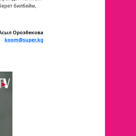
берет билбейм,
Асыл Орозбекова
koom@super.kg