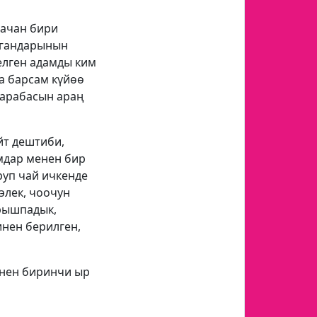
 Качан бири
алгандарынын
елген адамды ким
а барсам күйөө
з арабасын араң
йт дештиби,
амдар менен бир
руп чай ичкенде
элек, чоочун
ырышпадык,
нен берилген,
енен биринчи ыр