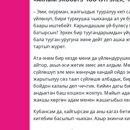
– Эми, окурман, жалгыздык тууралуу кеп с
үйлөнүп, бири турмушка чыкканда ал уя бу
баары иштебейт. Карындашым үй-бүлөсү м
батырсын? Эркек бир туугандарымдын үй
бала тууган-уругуна эмне дейт деп ашка 
тартып жүрөт.
Ата-энем бир кезде мени да үйлөндүрүшк
айтор, акыл-эси жетик эмес аял алдым. М
сүйлөшүп эле мен жөнүндө кандай ойдо э
жарытылуу сөз таап сүйлөшө албадык, би
бойдон калалы деп чечтик. Кийин дагы 
андыктан баш кошкон жокпуз. Майып ада
жакшы көргөн адам менен жашагыбыз келе
Кубансам да, кайгырсам да аны кагаз б
китебим басылып чыккан. Азыр экинчи к