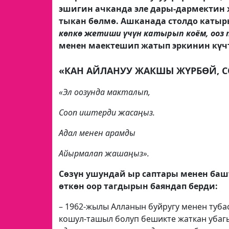
эшигин ачканда эле дары-дармектин ж
тыкан бөлмө. Ашканада столдо катыр
көпкө жетиши үчүн катырып коём, ооз 
менен маектешип жатып эркинин күчт
«КАН АЙЛАНУУ ЖАКШЫ ЖҮРБӨЙ, С
«Эл оозунда макталып,
Сооп иштерди жасаңыз.
Адал менен арамды
Айырмалап жашаңыз».
Сөзүн ушундай ыр саптары менен ба
өткөн оор тагдырын баяндап берди:
– 1962-жылы Алланын буйругу менен туба
кошул-ташыл болуп бешикте жаткан убаг