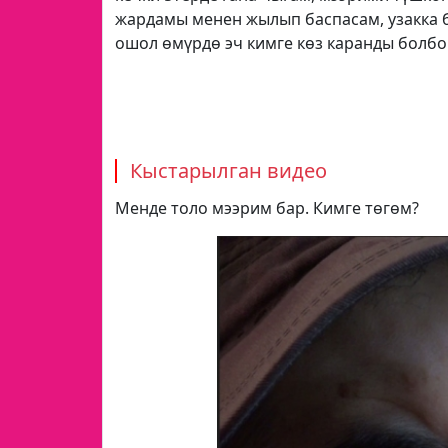
жардамы менен жылып баспасам, узакка б
ошол өмүрдө эч кимге көз каранды болбо
Кыстарылган видео
Менде толо мээрим бар. Кимге төгөм?