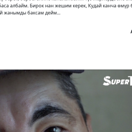
аса албайм. Бирок нан жешим керек, Кудай канча өмүр 
й жанымды баксам дейм...