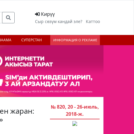
Кирүү
Сыр сөзүм кандай эле?
Каттоо
НААМА
СУПЕРСТАН
ИНФОРМАЦИЯ О РЕКЛАМЕ
№ 820, 20 - 26-июль,
ген жаран:
2018-ж.
»