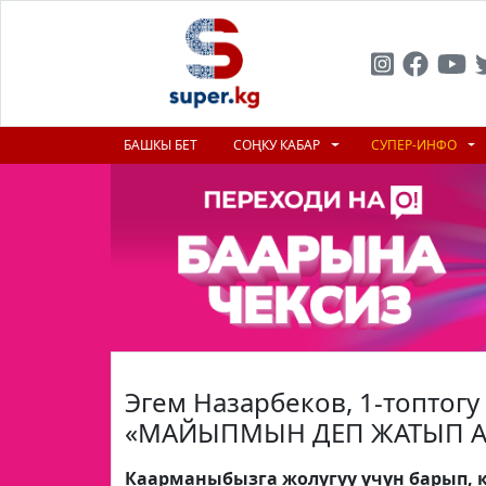
БАШКЫ БЕТ
СОҢКУ КАБАР
СУПЕР-ИНФО
Эгем Назарбеков, 1-топтогу
«МАЙЫПМЫН ДЕП ЖАТЫП А
Каарманыбызга жолугуу үчүн барып, к