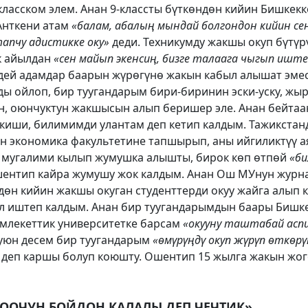
 класском элем. Анан 9-классты бүткөндөн кийин Бишкекк
Анткени атам
«балам, абалың мындай болгондон кийин се
апчу адистикке оку»
деди. Техникумду жакшы окуп бүтүр
к айылдан
«сен майып экенсиң, бизге талаага чыгып иште
здей адамдар баарын жүрөгүнө жакын кабыл алышат эмес
ы ойлоп, бир туугандарым бири-биринин эски-уску, жы
н, оюнчуктун жакшысын алып беришер эле. Анан бейта
 киши, билимимди улантам деп кетип калдым. Тажикста
н экономика факультетине тапшырып, аны ийгиликтүү а
 мугалими кылып жумушка алышты, бирок көп өтпөй
«би
ентип кайра жумушу жок калдым. Анан Ош МУнун журн
өн кийин жакшы окуган студенттерди окуу жайга алып 
л иштеп калдым. Анан бир туугандарымдын баары Бишке
амлекеттик университетке барсам
«окууну таштабай асп
уюн десем бир туугандарым
«өмүрүңдү окуп жүрүп өткөрү
деп каршы болуп коюшту. Ошентип 15 жылга жакын жог
ЧООЧУН БОЙДОН КАЛАЛЫ ДЕП ЧЕЧТИК»