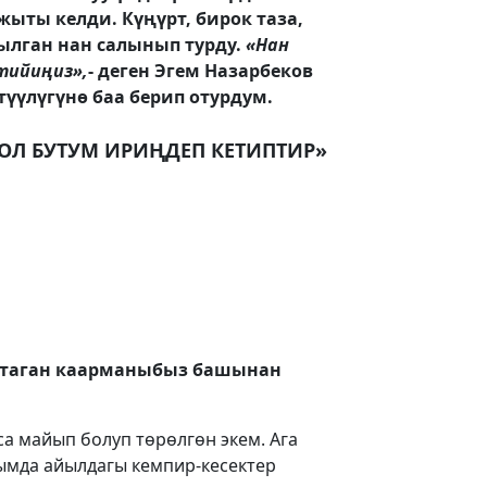
ыты келди. Күңүрт, бирок таза,
ылган нан салынып турду.
«Нан
тийиңиз»,
- деген Эгем Назарбеков
үүлүгүнө баа берип отурдум.
ОЛ БУТУМ ИРИҢДЕП КЕТИПТИР»
штаган каарманыбыз башынан
са майып болуп төрөлгөн экем. Ага
ымда айылдагы кемпир-кесектер