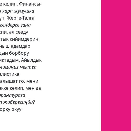
е келип, Финансы-
н кара жумушка
үп, Жерге-Талга
гендерге гана
пи, ал сөздү
ртык кийимдерин
аныш адамдар
ндын борбору
яктадым. Айылдык
лимиңиз мектеп
алистика
калышат го, мени
кке келип, мен да
ирантурага
п жибересиңби?
орку окуу