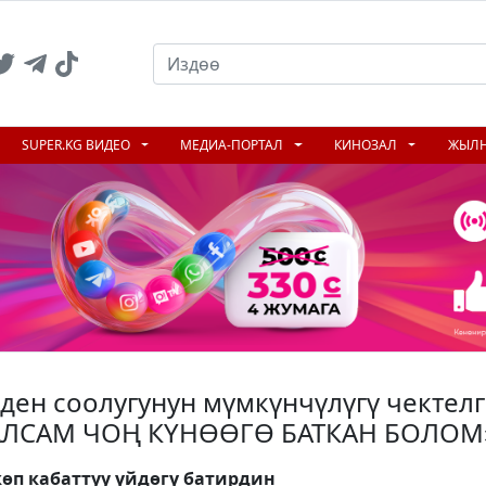
SUPER.KG ВИДЕО
МЕДИА-ПОРТАЛ
КИНОЗАЛ
ЖЫЛ
 ден соолугунун мүмкүнчүлүгү чектел
ЛСАМ ЧОҢ КҮНӨӨГӨ БАТКАН БОЛОМ
өп кабаттуу үйдөгү батирдин