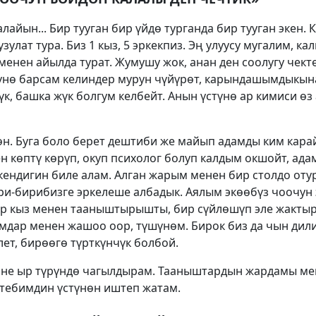
алайын... Бир тууган бир үйдө турганда бир тууган экен.
зулат тура. Биз 1 кыз, 5 эркекпиз. Эң улуусу мугалим, к
енен айылда турат. Жумушу жок, анан ден соолугу чект
үнө барсам келиндер мурун чүйүрөт, карындашымдыкын
жүк, башка жүк болгум келбейт. Анын үстүнө ар кимиси ө
өн. Буга боло берет дештиби же майып адамды ким кара
ен көптү көрүп, окуп психолог болуп калдым окшойт, ад
кендигин биле алам. Алган жарым менен бир столдо оту
ри-бирибизге эркелеше албадык. Аялым экөөбүз чоочун 
бир кыз менен тааныштырышты, бир сүйлөшүп эле жакт
мдар менен жашоо оор, түшүнөм. Бирок биз да чын дили
т, бирөөгө түрткүнчүк болбой.
етине ыр түрүндө чагылдырам. Тааныштардын жардамы м
итебимдин үстүнөн иштеп жатам.