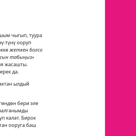
ашым чыгып, туура
нү-түнү ооруп
өккө жеткен болсо
асын табыңыз»
ия жасашты.
ерек да.
нактан ылдый
гөндөн бери эле
йналганымды
п калат. Бирок
тан ооруга баш