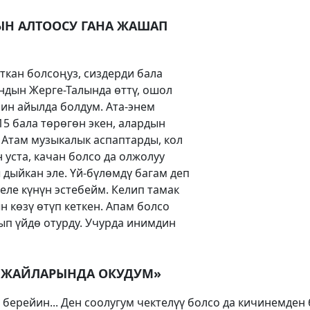
НЫН АЛТООСУ ГАНА ЖАШАП
ткан болсоңуз, сиздерди бала
ндын Жерге-Талында өттү, ошол
йин айылда болдум. Ата-энем
15 бала төрөгөн экен, алардын
 Атам музыкалык аспаптарды, кол
уста, качан болсо да олжолуу
 дыйкан эле. Үй-бүлөмдү багам деп
еле күнүн эстебейм. Келип тамак
н көзү өтүп кеткен. Апам болсо
п үйдө отурду. Учурда инимдин
У ЖАЙЛАРЫНДА ОКУДУМ»
берейин... Ден соолугум чектелүү болсо да кичинемден 