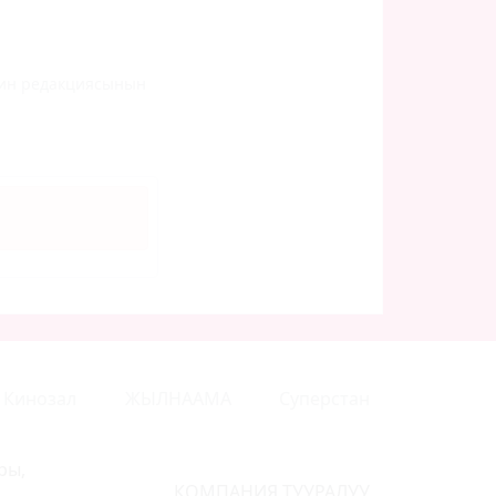
инин редакциясынын
Кинозал
ЖЫЛНААМА
Суперстан
ры,
КОМПАНИЯ ТУУРАЛУУ