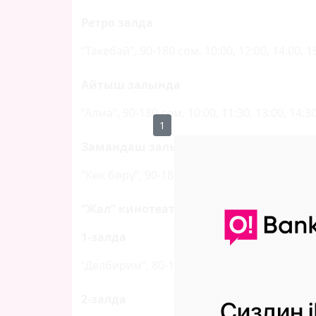
Ретро залда
“Такебай”, 90-180 сом. 10:00, 12:00, 14:00, 15
Айтыш залында
“Алма”, 90-180 сом. 10:00, 11:30, 13:00, 14:30
1
Замандаш залында
“Көк бөрү”, 90-180 сом. 10:40, 12:50, 15:00, 1
“Жал”
кинотеатры
1-залда
“Делбирим”, 80-160 сом. 10:30, 12:20, 14:20, 
2-залда