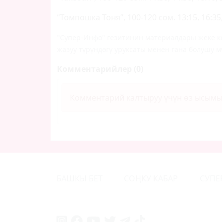
“Томпошка Тоня”, 100-120 сом. 13:15, 16:35,
"Супер-Инфо" гезитинин материалдары жеке ко
жазуу түрүндөгү уруксаты менен гана болушу м
Комментарийлер (0)
Комментарий калтыруу үчүн өз ысым
БАШКЫ БЕТ
СОҢКУ КАБАР
СУПЕ