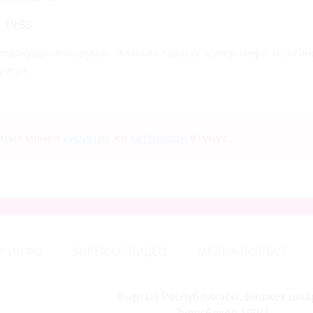
 19:55
лдонууда гана уруксат. Жалпыга таратуу "Супер-Инфо" гезит
үмкүн.
ыңыз менен
кириңиз
же
каттоодон
өтүңүз.
Р-ИНФО
SUPER.KG ВИДЕО
МЕДИА-ПОРТАЛ
Кыргыз Республикасы, Бишкек шаа