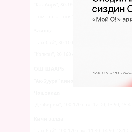
“Көк бөрү”, 80-160 сом. 10:30, 14:20, 18:10, 
“Томпошка Тоня”, 80-120 сом. 12:40, 16:30, 
3-залда
“Такебай”, 80-160 сом. 10:30, 14:00, 17:50, 2
“Капкан”, 80-160 сом. 12:20, 16:00, 19:50
ОШ ШААРЫ
“Ак-Буура” кинотеатры
Чоң залда
“Делбирим”, 100-120 сом. 12:00, 13:50, 15:40,
Кичи залда
“Такебай”, 100-120 сом. 11:30, 14:50, 18:10, 