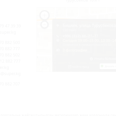
Турусбеков 109/1
79 47 39 39
super.kg
70 882 500
70 882 777
70 882 502
312 882 777
r.kg
a@super.kg
70 882 707
 порталына жайгаштырылган материалдар жеке колдонууда гана