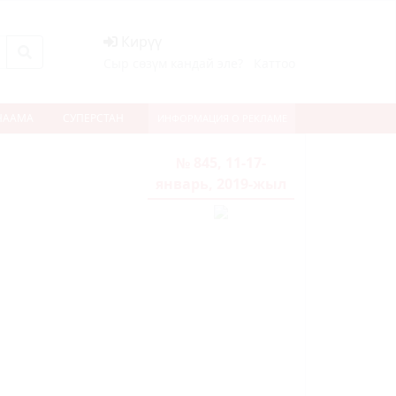
Кирүү
Сыр сөзүм кандай эле?
Каттоо
НААМА
СУПЕРСТАН
ИНФОРМАЦИЯ О РЕКЛАМЕ
№ 845, 11-17-
январь, 2019-жыл