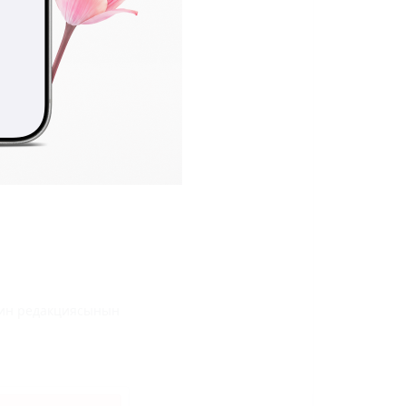
инин редакциясынын