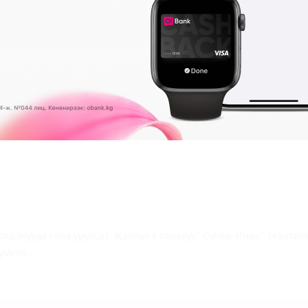
5:30, 17:10, 18:50, 22:00
лдонууда гана уруксат. Жалпыга таратуу "Супер-Инфо" гезит
үмкүн.