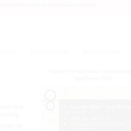
ыңыз менен
кириңиз
же
каттоодон
өтүңүз.
Р-ИНФО
SUPER.KG ВИДЕО
МЕДИА-ПОРТАЛ
Кыргыз Республикасы, Бишкек шаа
Турусбеков 109/1
79 47 39 39
super.kg
70 882 500