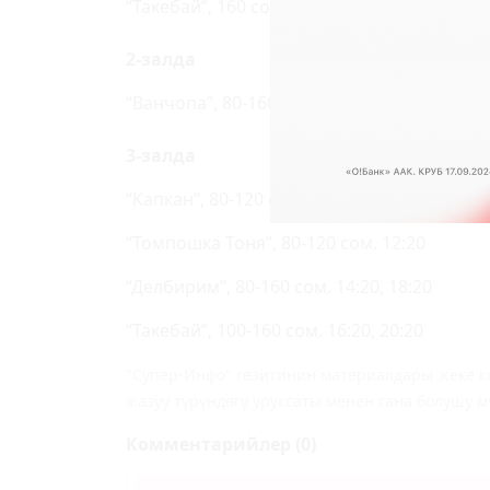
“Такебай”, 160 сом. 18:20
2-залда
“Ванчопа”, 80-160 сом. 10:30, 12:10, 13:50, 1
3-залда
“Капкан”, 80-120 сом. 10:30
“Томпошка Тоня”, 80-120 сом. 12:20
“Делбирим”, 80-160 сом. 14:20, 18:20
“Такебай”, 100-160 сом. 16:20, 20:20
"Супер-Инфо" гезитинин материалдары жеке ко
жазуу түрүндөгү уруксаты менен гана болушу м
Комментарийлер (0)