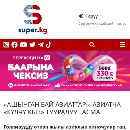
Кирүү
Сыр сөзүм кандай эле?
Каттоо
«АШЫНГАН БАЙ АЗИАТТАР». АЗИАТЧА
«КҮЛЧҮ КЫЗ» ТУУРАЛУУ ТАСМА
Голливудду өткөн жылы азиялык киночулар таң