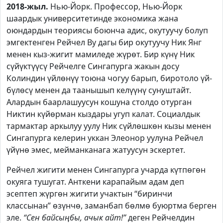
2018-жыл.
Нью-Йорк. Профессор, Нью-Йорк
шаардык университетинде экономика жана
оюндардын теориясы боюнча адис, окутуучу болуп
эмгектенген Рейчел Ву дагы бир окутуучу Ник Янг
менен кыз-жигит мамиледе жүрөт. Бир күнү Ник
сүйүктүүсү Рейчелге Сингапурга жакын досу
Колиндин үйлөнүү тоюна чогуу барып, биротоло үй-
бүлөсү менен да таанышып келүүнү сунуштайт.
Алардын баарлашуусун кошуна столдо отурган
Никтин күйөрман кыздары угуп калат. Социалдык
тармактар аркылуу уулу Ник сүйлөшкөн кызы менен
Сингапурга келерин уккан Элеонор уулуна Рейчел
үйүнө эмес, мейманканага жатуусун эскертет.
Рейчел жигити менен Сингапурга учарда күтпөгөн
окуяга тушугат. Анткени карапайым адам деп
эсептеп жүргөн жигити учактын “биринчи
классынан” өзүнчө, заманбап бөлмө буюртма берген
эле.
“Сен байсыңбы, ачык айт!”
деген Рейчелдин