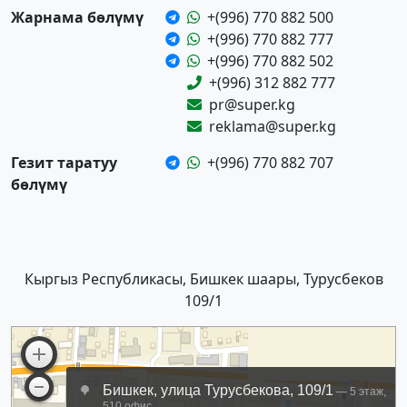
Жарнама бөлүмү
+(996) 770 882 500
+(996) 770 882 777
+(996) 770 882 502
+(996) 312 882 777
pr@super.kg
reklama@super.kg
Гезит таратуу
+(996) 770 882 707
бөлүмү
Кыргыз Республикасы, Бишкек шаары, Турусбеков
109/1