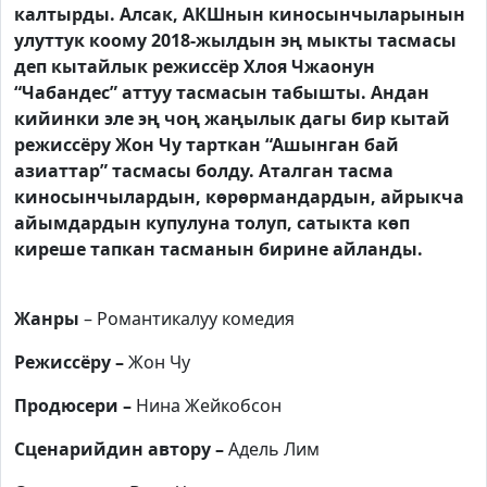
калтырды. Алсак, АКШнын киносынчыларынын
улуттук коому 2018-жылдын эң мыкты тасмасы
деп кытайлык режиссёр Хлоя Чжаонун
“Чабандес” аттуу тасмасын табышты. Андан
кийинки эле эң чоң жаңылык дагы бир кытай
режиссёру Жон Чу тарткан “Ашынган бай
азиаттар” тасмасы болду. Аталган тасма
киносынчылардын, көрөрмандардын, айрыкча
айымдардын купулуна толуп, сатыкта көп
киреше тапкан тасманын бирине айланды.
Жанры
– Романтикалуу комедия
Режиссёру –
Жон Чу
Продюсери –
Нина Жейкобсон
Сценарийдин автору –
Адель Лим