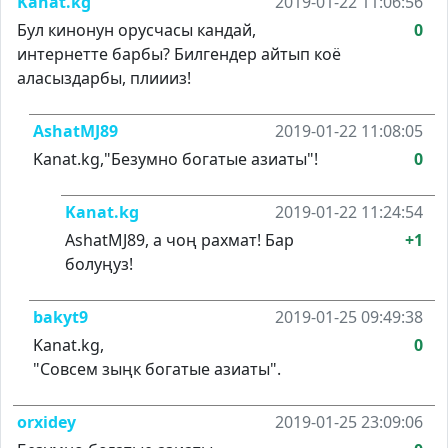
Kanat.kg
2019-01-22 11:06:56
Бул кинонун орусчасы кандай,
0
интернетте барбы? Билгендер айтып коё
аласыздарбы, плиииз!
AshatMJ89
2019-01-22 11:08:05
Kanat.kg,"Безумно богатые азиаты"!
0
Kanat.kg
2019-01-22 11:24:54
AshatMJ89, а чоң рахмат! Бар
+1
болуңуз!
bakyt9
2019-01-25 09:49:38
Kanat.kg,
0
"Совсем зыңк богатые азиаты".
orxidey
2019-01-25 23:09:06