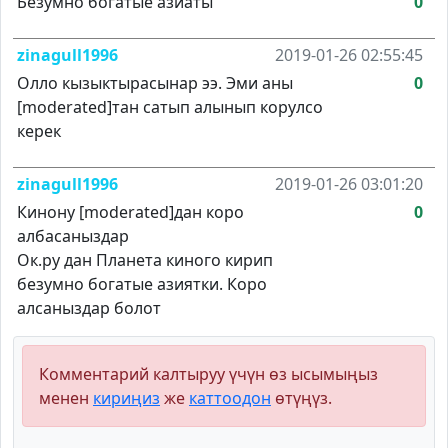
Безумно богатые азиаты
0
zinagull1996
2019-01-26 02:55:45
Олло кызыктырасынар ээ. Эми аны
0
[moderated]тан сатып алынып корулсо
керек
zinagull1996
2019-01-26 03:01:20
Кинону [moderated]дан коро
0
албасаныздар
Ок.ру дан Планета киного кирип
безумно богатые азиятки. Коро
алсаныздар болот
Комментарий калтыруу үчүн өз ысымыңыз
менен
кириңиз
же
каттоодон
өтүңүз.