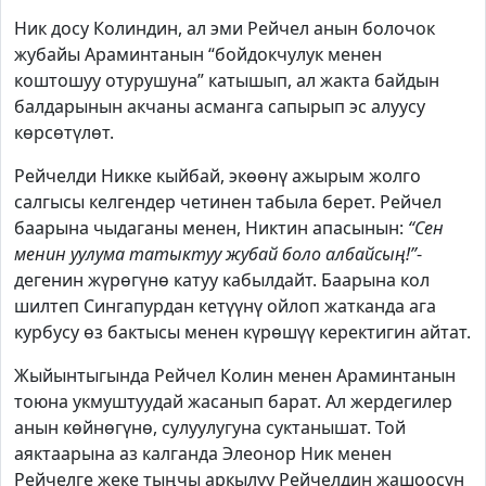
Ник досу Колиндин, ал эми Рейчел анын болочок
жубайы Араминтанын “бойдокчулук менен
коштошуу отурушуна” катышып, ал жакта байдын
балдарынын акчаны асманга сапырып эс алуусу
көрсөтүлөт.
Рейчелди Никке кыйбай, экөөнү ажырым жолго
салгысы келгендер четинен табыла берет. Рейчел
баарына чыдаганы менен, Никтин апасынын:
“Сен
менин уулума татыктуу жубай боло албайсың!”
-
дегенин жүрөгүнө катуу кабылдайт. Баарына кол
шилтеп Сингапурдан кетүүнү ойлоп жатканда ага
курбусу өз бактысы менен күрөшүү керектигин айтат.
Жыйынтыгында Рейчел Колин менен Араминтанын
тоюна укмуштуудай жасанып барат. Ал жердегилер
анын көйнөгүнө, сулуулугуна суктанышат. Той
аяктаарына аз калганда Элеонор Ник менен
Рейчелге жеке тыңчы аркылуу Рейчелдин жашоосун