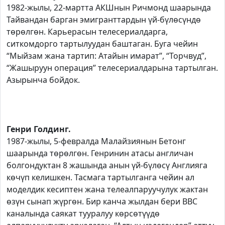
1982-жылы, 22-мартта АКШнын Ричмонд шаарында
Тайвандан барган эмигранттардын үй-бүлөсүндө
төрөлгөн. Карьерасын телесериалдарга,
ситкомдорго тартылуудан баштаган. Буга чейин
“Мыйзам жана тартип: Атайын имарат”, “Торчвуд”,
“Жашыруун операция” телесериалдарына тартылган.
Азырынча бойдок.
Генри Голдинг.
1987-жылы, 5-февралда Малайзиянын Бетонг
шаарында төрөлгөн. Генринин атасы англичан
болгондуктан 8 жашында анын үй-бүлөсү Англияга
көчүп келишкен. Тасмага тартылганга чейин ал
моделдик кесиптен жана телеалпаруучулук жактан
өзүн сынап жүргөн. Бир канча жылдан бери BBC
каналында саякат тууралуу көрсөтүүдө