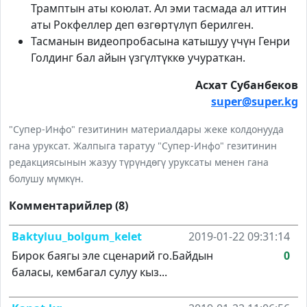
Трамптын аты коюлат. Ал эми тасмада ал иттин
аты Рокфеллер деп өзгөртүлүп берилген.
Тасманын видеопробасына катышуу үчүн Генри
Голдинг бал айын үзгүлтүккө учураткан.
Асхат Субанбеков
super@super.kg
"Супер-Инфо" гезитинин материалдары жеке колдонууда
гана уруксат. Жалпыга таратуу "Супер-Инфо" гезитинин
редакциясынын жазуу түрүндөгү уруксаты менен гана
болушу мүмкүн.
Комментарийлер (8)
Baktyluu_bolgum_kelet
2019-01-22 09:31:14
Бирок баягы эле сценарий го.Байдын
0
баласы, кембагал сулуу кыз...