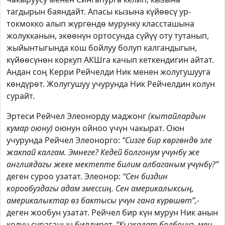
тагдырын баяндайт. Апасы кызына күйөөсү ур-
токмокко алып жүргөндө мурунку классташына
жолукканын, экөөнүн ортосунда сүйүү оту тутанып,
жыйынтыгында кош бойлуу болуп калгандыгын,
күйөөсүнөн коркуп АКШга качып кеткендигин айтат.
Андан соң Керри Рейчелди Ник менен жолугушууга
көндүрөт. Жолугушуу учурунда Ник Рейчелдин колун
сурайт.
Эртеси Рейчел Элеонорду маджонг
(кытайлардын
кумар оюну)
оюнун ойноо үчүн чакырат. Оюн
учурунда Рейчел Элеонорго:
“Сизге бир көргөндө эле
жакпай калгам. Эмнеге? Кедей болгонум үчүнбү же
англиядагы жеке мектепте билим албаганым үчүнбү?”
деген суроо узатат. Элеонор:
“Сен биздин
корообуздагы адам эмессиң. Сен америкалыксың,
америкалыктар өз бактысы үчүн гана күрөшөт”,-
деген жообун узатат. Рейчел бир күн мурун Ник анын
колун сураганын билдирет.
“Кыжалат болбоңуз, мен