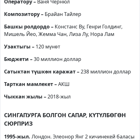
Оператору –
Ваня Чернюл
Композитору –
Брайан Тайлер
Башкы ролдордо –
Констанс Ву, Генри Голдинг,
Мишель Йео, Жемма Чан, Лиза Лу, Нора Лам
Узактыгы –
120 мүнөт
Бюджети –
30 миллион доллар
Сатыктан түшкөн каражат –
238 миллион доллар
Тарткан мамлекет –
АКШ
Чыккан жылы –
2018-жыл
СИНГАПУРГА БОЛГОН САПАР, КҮТҮЛБӨГӨН
СЮРПРИЗ
1995-жыл.
Лондон. Элеонор Янг 2 кичинекей баласы