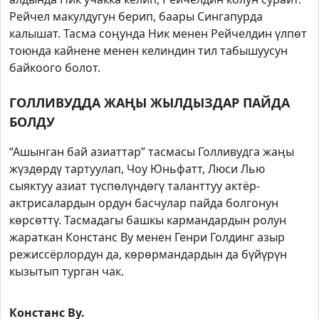
Рейчел макулдугун берип, баары Сингапурда
калышат. Тасма соңунда Ник менен Рейчелдин үлпөт
тоюнда кайнене менен келиндин тил табышуусун
байкоого болот.
ГОЛЛИВУДДА ЖАҢЫ ЖЫЛДЫЗДАР ПАЙДА
БОЛДУ
“Ашынган бай азиаттар” тасмасы Голливудга жаңы
жүздөрдү тартуулап, Чоу Юньфатт, Люси Лью
сыяктуу азиат түспөлүндөгү таланттуу актёр-
актрисалардын ордун басчулар пайда болгонун
көрсөттү. Тасмадагы башкы кармандардын ролун
жараткан Констанс Ву менен Генри Голдинг азыр
режиссёрлордун да, көрөрмандардын да бүйүрүн
кызытып турган чак.
Констанс Ву.