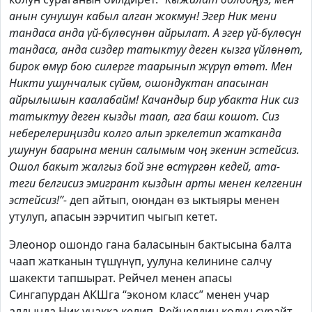
анын сунушун кабыл алган жокмун! Эгер Ник мени
тандаса анда үй-бүлөсүнөн айрылат. А эгер үй-бүлөсүн
тандаса, анда сиздер татыктуу деген кызга үйлөнөт,
бирок өмүр бою силерге таарынып жүрүп өтөт. Мен
Никти ушунчалык сүйөм, ошондуктан апасынан
айрылышын каалабайм! Качандыр бир убакта Ник сиз
татыктуу деген кызды таап, ага баш кошот. Сиз
неберелериңизди колго алып эркелетип жатканда
ушунун баарына менин салымым чоң экенин эстейсиз.
Ошол бакыт жалгыз бой эне өстүргөн кедей, ата-
теги белгисиз эмигрант кыздын арты менен келгенин
эстейсиз!”-
деп айтып, оюндан өз ыктыяры менен
утулуп, апасын ээрчитип чыгып кетет.
Элеонор ошондо гана баласынын бактысына балта
чаап жатканын түшүнүп, уулуна келинине салчу
шакекти тапшырат. Рейчел менен апасы
Сингапурдан АКШга “эконом класс” менен учар
алдында Ник учакка келип, Рейчелдин колун сурайт.