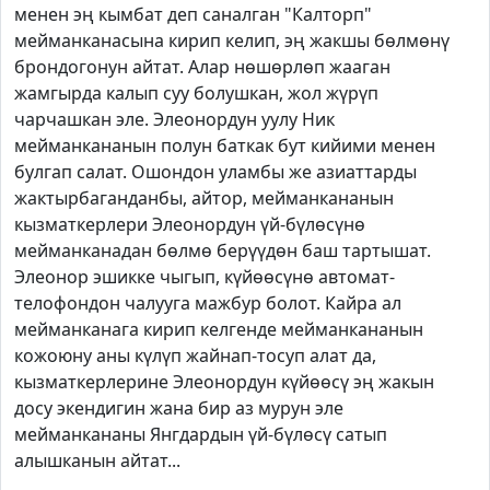
менен эң кымбат деп саналган "Калторп"
мейманканасына кирип келип, эң жакшы бөлмөнү
брондогонун айтат. Алар нөшөрлөп жааган
жамгырда калып суу болушкан, жол жүрүп
чарчашкан эле. Элеонордун уулу Ник
мейманкананын полун баткак бут кийими менен
булгап салат. Ошондон уламбы же азиаттарды
жактырбаганданбы, айтор, мейманкананын
кызматкерлери Элеонордун үй-бүлөсүнө
мейманканадан бөлмө берүүдөн баш тартышат.
Элеонор эшикке чыгып, күйөөсүнө автомат-
телофондон чалууга мажбур болот. Кайра ал
мейманканага кирип келгенде мейманкананын
кожоюну аны күлүп жайнап-тосуп алат да,
кызматкерлерине Элеонордун күйөөсү эң жакын
досу экендигин жана бир аз мурун эле
мейманкананы Янгдардын үй-бүлөсү сатып
алышканын айтат...