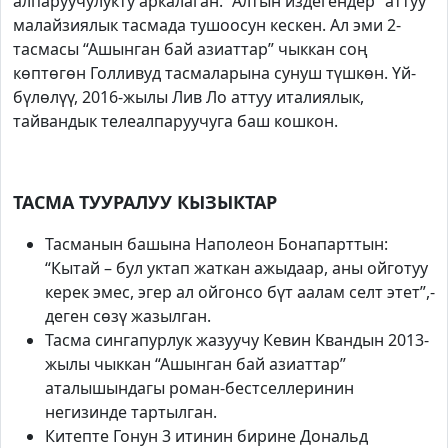
алпаруучулукту аркалаган. “Алтын издегендер” аттуу
малайзиялык тасмада тушоосун кескен. Ал эми 2-
тасмасы “Ашынган бай азиаттар” чыккан соң
көптөгөн Голливуд тасмаларына сунуш түшкөн. Үй-
бүлөлүү, 2016-жылы Лив Ло аттуу италиялык,
тайвандык телеалпаруучуга баш кошкон.
ТАСМА ТУУРАЛУУ КЫЗЫКТАР
Тасманын башына Наполеон Бонапарттын:
“Кытай – бул уктап жаткан ажыдаар, аны ойготуу
керек эмес, эгер ал ойгонсо бүт аалам селт этет”,-
деген сөзү жазылган.
Тасма сингапурлук жазуучу Кевин Квандын 2013-
жылы чыккан “Ашынган бай азиаттар”
аталышындагы роман-бестселлеринин
негизинде тартылган.
Китепте Гонун 3 итинин бирине Дональд