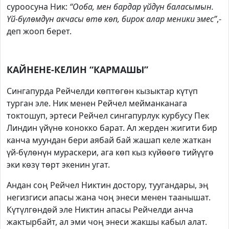
суроосуна Ник:
“Ооба, мен бардар үйдүн баласымын.
Үй-бүлөмдүн акчасы өтө көп, бирок алар меники эмес”
,-
деп жооп берет.
КАЙНЕНЕ-КЕЛИН “КАРМАШЫ”
Сингапурда Рейчелди көптөгөн кызыктар күтүп
турган эле. Ник менен Рейчел мейманканага
токтошуп, эртеси Рейчел сингапурлук курбусу Пек
Линдин үйүнө конокко барат. Ал жерден жигити бир
канча муундан бери аябай бай жашап келе жаткан
үй-бүлөнүн мураскери, ага көп кыз күйөөгө тийүүгө
эки көзү төрт экенин угат.
Андан соң Рейчел Никтин достору, туугандары, эң
негизгиси апасы жана чоң энеси менен таанышат.
Күтүлгөндөй эле Никтин апасы Рейчелди анча
жактырбайт, ал эми чоң энеси жакшы кабыл алат.