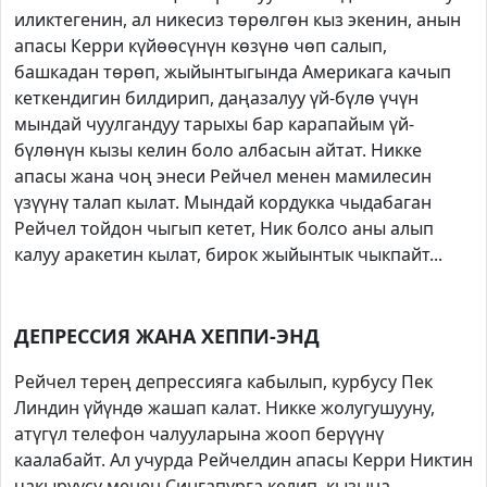
иликтегенин, ал никесиз төрөлгөн кыз экенин, анын
апасы Керри күйөөсүнүн көзүнө чөп салып,
башкадан төрөп, жыйынтыгында Америкага качып
кеткендигин билдирип, даңазалуу үй-бүлө үчүн
мындай чуулгандуу тарыхы бар карапайым үй-
бүлөнүн кызы келин боло албасын айтат. Никке
апасы жана чоң энеси Рейчел менен мамилесин
үзүүнү талап кылат. Мындай кордукка чыдабаган
Рейчел тойдон чыгып кетет, Ник болсо аны алып
калуу аракетин кылат, бирок жыйынтык чыкпайт...
ДЕПРЕССИЯ ЖАНА ХЕППИ-ЭНД
Рейчел терең депрессияга кабылып, курбусу Пек
Линдин үйүндө жашап калат. Никке жолугушууну,
атүгүл телефон чалууларына жооп берүүнү
каалабайт. Ал учурда Рейчелдин апасы Керри Никтин
чакыруусу менен Сингапурга келип, кызына