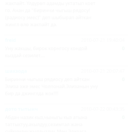
жакпайт. Үлдүрөп адамды уктатып коет
го. Анан да "биринчи чыгыш рядосу!
(радиосу эмес)" деп шыбырап айткан
жингл өлө жакпайт да.
freid
2010-07-21 19:40:04
Уну жакшы, бирок корнгосу кондой
0
кыздай сезилет....
шахзода
2010-07-21 20:07:47
Биринчи чыгыш рядиосу деп айткан
0
Элиза эже эмес Чолпонай.Элизанын уну
бир да джинглда жок!!!!
дото тытынч
2010-07-22 00:43:35
Абдан назик кыз,чыныгы кыз атына
0
таттыктуу,акылдуу,сезимтал жана
суйкумдуу,жылдыздуу. Мен Элизага