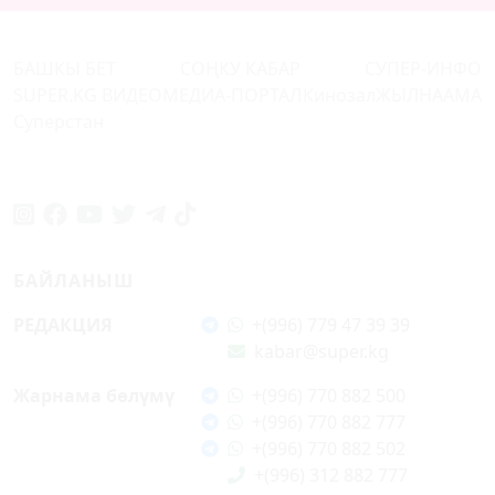
БАШКЫ БЕТ
СОҢКУ КАБАР
СУПЕР-ИНФО
SUPER.KG ВИДЕО
МЕДИА-ПОРТАЛ
Кинозал
ЖЫЛНААМА
Суперстан
БАЙЛАНЫШ
РЕДАКЦИЯ
+(996) 779 47 39 39
kabar@super.kg
Жарнама бөлүмү
+(996) 770 882 500
+(996) 770 882 777
+(996) 770 882 502
+(996) 312 882 777