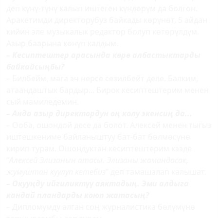
деп күнү-түнү калып иштеген күндөрүм да болгон.
Аракетимди директорубуз байкады көрүнөт, 5 айдан
кийин эле музыкалык редактор болуп көтөрүлдүм.
Азыр баарына көнүп калдым.
– Кесиптештер арасында к
ө
р
ө
албастыктарды
байкай­сы
ң
бы?
– Билбейм, мага эч нерсе сезилбейт деле. Балким,
атаандаштык бардыр... Бирок кесиптештерим менен
сый мамиледемин.
– Анда азыр директордун о
ң
колу экенси
ң
да...
– Ооба, ошондой десе да болот. Алексей менен тыгыз
иштешкениме байланыштуу бат-бат бөлмөсүнө
кирип турам. Ошондуктан кесиптештерим кээде
“
Алексей Элизанын атасы. Элизаны жамандасак,
жумуштан куулуп кетебиз
” деп тамашалап калышат.
– Окуу
ң
ду ийгиликт
үү
аяктады
ң
. Эми алдыга
кандай пландарды коюп жатасы
ң
?
– Дипломумду алган соң журналистика бөлүмүнө