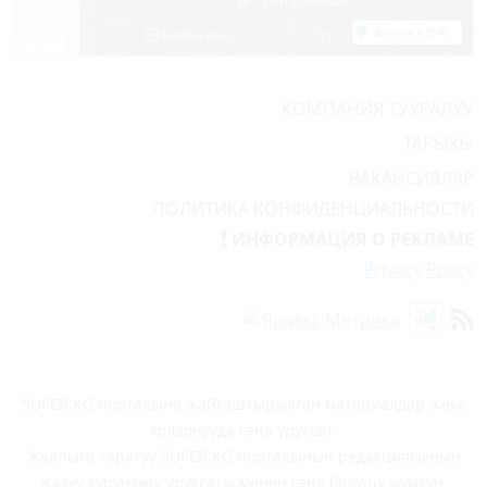
КОМПАНИЯ ТУУРАЛУУ
ТАРЫХЫ
ВАКАНСИЯЛАР
ПОЛИТИКА КОНФИДЕНЦИАЛЬНОСТИ
ИНФОРМАЦИЯ О РЕКЛАМЕ
Privacy Policy
SUPER.KG порталына жайгаштырылган материалдар жеке
колдонууда гана уруксат.
Жалпыга таратуу SUPER.KG порталынын редакциясынын
жазуу түрүндөгү уруксаты менен гана болушу мүмкүн.