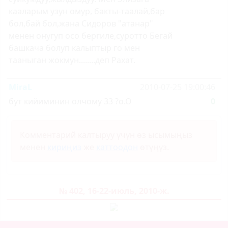
кааларым узун омур, бакты-таалай,бар
бол,бай бол,жана Сидоров "атанар"
менен онугуп осо бергиле,суротто Бегай
башкача болуп калыптыр го мен
тааныган жокмун........деп Рахат.
MiraL
2010-07-25 19:00:46
бут кийиминин олчому 33 ?о.О
0
Комментарий калтыруу үчүн өз ысымыңыз
менен
кириңиз
же
каттоодон
өтүңүз.
№ 402, 16-22-июль, 2010-ж.