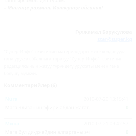
тапшырсамбы деп турам.
– Маеги
ң
е рахмат. Иштери
ң
е ийгилик!
Г
ү
лжамал Б
ө
р
ү
кулова
star@super.kg
"Супер-Инфо" гезитинин материалдары жеке колдонууда
гана уруксат. Жалпыга таратуу "Супер-Инфо" гезитинин
редакциясынын жазуу түрүндөгү уруксаты менен гана
болушу мүмкүн.
Комментарийлер (6)
Nura
2010-07-20 13:15:41
Мага Элизанын эфири абдан жагат.
0
Мика
2010-07-21 09:42:57
Мага бул ди-джейдин алпарганы эч
0