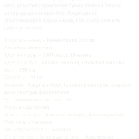
көпчүлүктүн жүрөгүнөн түнөк тапкан Элиза
аттуу ди-джей кыз бар. Радиодо ал
угармандарга суроо берсе, бул жолу биз ага
суроо узаттык.
Толук аты-жөнү –
Кененбаева Элиза
Автандилбековна
Туулган жылы –
1987-жыл, 19-июнь
Туулган жери –
Кемин району, Орловка айылы
Бою –
156 см
Салмагы –
44 кг
Билими –
Кыргыз-Орус Славян университетинин
архитектура факультети
Бут кийиминин өлчөмү –
33
Учурда –
Ди-джей
Жашаган жери –
Бишкек шаары, 4-кичирайон
Фобиясы
– Чычкан
Үй-бүлөлүк абалы
–
Бойдок
Жигиттердеги баалаган сапаты –
Ке
ң
пейил