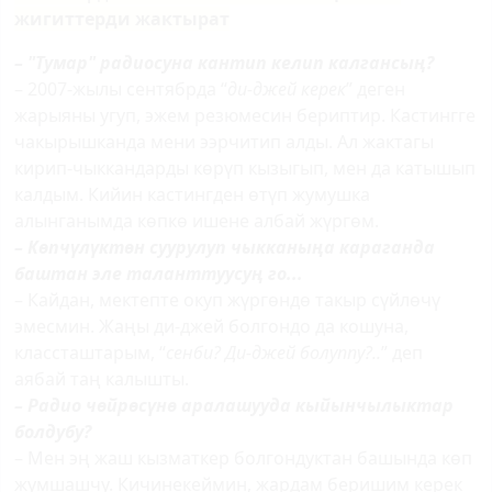
жигиттерди жактырат
– "Тумар" радиосуна кантип келип калгансы
ң
?
– 2007-жылы сентябрда “
ди-джей керек
” деген
жарыяны угуп, эжем резюмесин бериптир. Кастингге
чакырышканда мени ээрчитип алды. Ал жактагы
кирип-чыккандарды көрүп кызыгып, мен да катышып
калдым. Кийин кастингден өтүп жумушка
алынганымда көпкө ишене албай жүргөм.
– К
ө
пч
ү
л
ү
кт
ө
н суурулуп чыкканы
ң
а караганда
баштан эле таланттуусу
ң
го...
– Кайдан, мектепте окуп жүргөндө такыр сүйлөчү
эмесмин. Жаңы ди-джей болгондо да кошуна,
классташтарым, “
сенби? Ди-джей болуппу?..
” деп
аябай таң калышты.
– Радио ч
ө
йр
ө
с
ү
н
ө
аралашууда кыйынчылыктар
болдубу?
– Мен эң жаш кызматкер болгондуктан башында көп
жумшашчу. Кичинекеймин, жардам беришим керек