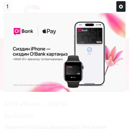
0
Кирүү
Сыр сөзүм кандай эле?
Каттоо
Апта айымы - ЭЛИЗА
Жылдыз баян
"Биринчи Чыгыш радиосунда" үнү менен