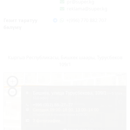
pr@super.kg
reklama@super.kg
Гезит таратуу
+(996) 770 882 707
бөлүмү
Кыргыз Республикасы, Бишкек шаары, Турусбеков
109/1