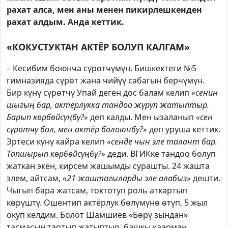
рахат алса, мен аны менен пикирлешкенден
рахат алдым. Анда кеттик.
«КОКУСТУКТАН АКТЁР БОЛУП КАЛГАМ»
– Кесибим боюнча сүрөтчүмүн. Бишкектеги №5
гимназияда сүрөт жана чийүү сабагын берчүмүн.
Бир күнү сүрөтчү Упай деген дос балам келип
«сенин
шыгың бар, актёрлукка тандоо жүрүп жатыптыр.
Барып көрбөйсүңбү?»
деп калды. Мен ызаланып
«сен
сүрөтчү бол, мен актёр болоюнбу?»
деп уруша кеттик.
Эртеси күнү кайра келип
«сенде чын эле талант бар.
Тапшырып көрбөйсүңбү?»
деди. ВГИКке тандоо болуп
жаткан экен, кирсем жашымды сурашты. 24 жашта
элем, айтсам,
«21 жаштагыларды эле алабыз»
дешти.
Чыгып бара жатсам, токтотуп роль аткартып
көрүштү. Ошентип актёрлук бөлүмүнө өтүп, 5 жыл
окуп келдим. Болот Шамшиев «Бөрү зындан»
тасмасын тартып жатыптыр, башкы каарман