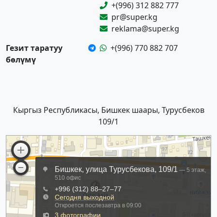
+(996) 312 882 777
pr@super.kg
reklama@super.kg
Гезит таратуу
+(996) 770 882 707
бөлүмү
Кыргыз Республикасы, Бишкек шаары, Турусбеков
109/1