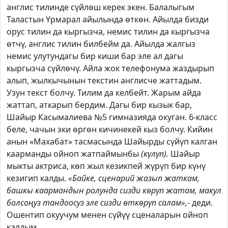
англис тилинде сүйлөш керек экен. Балалыгым
Таластын Үрмарал айылында өткөн. Айылда бизди
орус тилин да кыргызча, немис тилин да кыргызча
өтчү, англис тилин билбейм да. Айылда жалгыз
немис улутундагы бир киши бар эле ал дагы
кыргызча сүйлөчү. Айла жок телефонума жаздырып
алып, жылкычынын текстин англисче жаттадым.
Узун текст болчу. Тилим да келбейт. Жарым айда
жаттап, аткарып бердим. Дагы бир кызык бар,
Шайыр Касымалиева №5 гимназияда окуган. 6-класс
беле, чачын эки өргөн кичинекей кыз болчу. Кийин
анын «Махабат» тасмасында Шайырды сүйүп калган
каарманды ойноп жатпаймынбы
(күлүп).
Шайыр
мыкты актриса, көп жыл кезикпей жүрүп бир күнү
кезигип калды.
«Байке, сценарий жазып жаткам,
башкы каармандын ролунда сизди көрүп жатам, макул
болсоңуз тандоосуз эле сизди өткөрүп салам»,
- деди.
Ошентип окуучум менен сүйүү сценаларын ойноп
калдым.