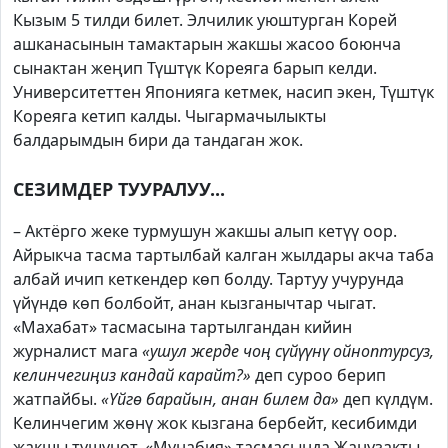
Кызым 5 тилди билет. Элчилик уюштурган Корей
ашканасынын тамактарын жакшы жасоо боюнча
сынактан жеңип Түштүк Кореяга барып келди.
Университеттен Японияга кетмек, насип экен, Түштүк
Кореяга кетип калды. Чыгармачылыкты
балдарымдын бири да тандаган жок.
СЕЗИМДЕР ТУУРАЛУУ...
– Актёрго жеке турмушун жакшы алып кетүү оор.
Айрыкча тасма тартылбай калган жылдары акча таба
албай ичип кеткендер көп болду. Тартуу учурунда
үйүндө көп болбойт, анан кызганычтар чыгат.
«Махабат» тасмасына тартылгандан кийин
журналист мага
«ушул жерде чоң сүйүүнү ойноптурсуз,
келинчегиңиз кандай карайт?»
деп суроо берип
жатпайбы.
«Үйгө барайын, анан билем да»
деп күлдүм.
Келинчегим жөнү жок кызгана бербейт, кесибимди
жакшы түшүнөт. «Мунабия» тасмасында Жанузакты