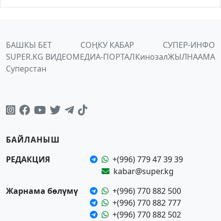
БАШКЫ БЕТ
СОҢКУ КАБАР
СУПЕР-ИНФО
SUPER.KG ВИДЕО
МЕДИА-ПОРТАЛ
Кинозал
ЖЫЛНААМА
Суперстан
БАЙЛАНЫШ
РЕДАКЦИЯ
+(996) 779 47 39 39
kabar@super.kg
Жарнама бөлүмү
+(996) 770 882 500
+(996) 770 882 777
+(996) 770 882 502