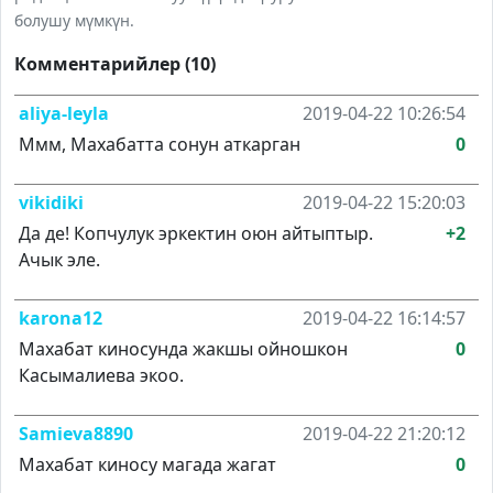
болушу мүмкүн.
Комментарийлер (10)
aliya-leyla
2019-04-22 10:26:54
Ммм, Махабатта сонун аткарган
0
vikidiki
2019-04-22 15:20:03
Да де! Копчулук эркектин оюн айтыптыр.
+2
Ачык эле.
karona12
2019-04-22 16:14:57
Махабат киносунда жакшы ойношкон
0
Касымалиева экоо.
Samieva8890
2019-04-22 21:20:12
Махабат киносу магада жагат
0