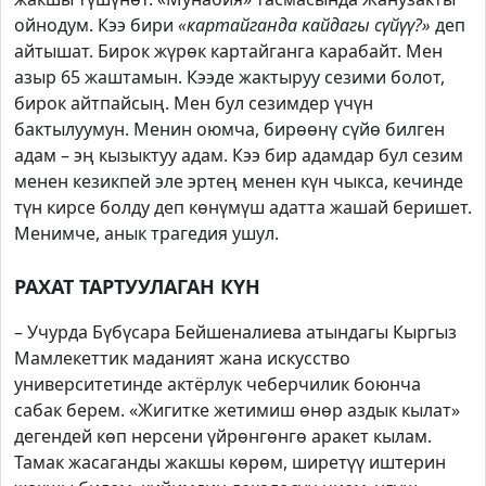
ойнодум. Кээ бири
«картайганда кайдагы сүйүү?»
деп
айтышат. Бирок жүрөк картайганга карабайт. Мен
азыр 65 жаштамын. Кээде жактыруу сезими болот,
бирок айтпайсың. Мен бул сезимдер үчүн
бактылуумун. Менин оюмча, бирөөнү сүйө билген
адам – эң кызыктуу адам. Кээ бир адамдар бул сезим
менен кезикпей эле эртең менен күн чыкса, кечинде
түн кирсе болду деп көнүмүш адатта жашай беришет.
Менимче, анык трагедия ушул.
РАХАТ ТАРТУУЛАГАН КҮН
– Учурда Бүбүсара Бейшеналиева атындагы Кыргыз
Мамлекеттик маданият жана искусство
университетинде актёрлук чеберчилик боюнча
сабак берем. «Жигитке жетимиш өнөр аздык кылат»
дегендей көп нерсени үйрөнгөнгө аракет кылам.
Тамак жасаганды жакшы көрөм, ширетүү иштерин