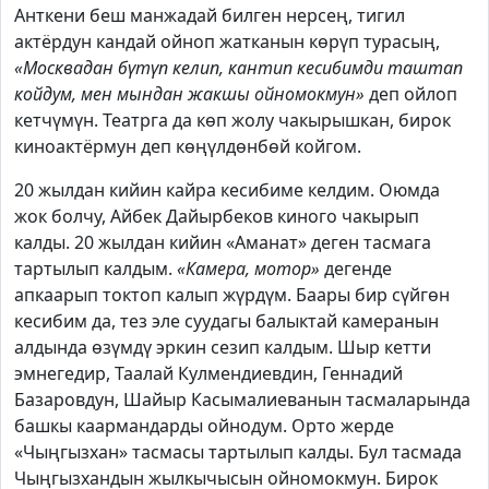
Анткени беш манжадай билген нерсең, тигил
актёрдун кандай ойноп жатканын көрүп турасың,
«Москвадан бүтүп келип, кантип кесибимди таштап
койдум, мен мындан жакшы ойномокмун»
деп ойлоп
кетчүмүн. Театрга да көп жолу чакырышкан, бирок
киноактёрмун деп көңүлдөнбөй койгом.
20 жылдан кийин кайра кесибиме келдим. Оюмда
жок болчу, Айбек Дайырбеков киного чакырып
калды. 20 жылдан кийин «Аманат» деген тасмага
тартылып калдым.
«Камера, мотор»
дегенде
апкаарып токтоп калып жүрдүм. Баары бир сүйгөн
кесибим да, тез эле суудагы балыктай камеранын
алдында өзүмдү эркин сезип калдым. Шыр кетти
эмнегедир, Таалай Кулмендиевдин, Геннадий
Базаровдун, Шайыр Касымалиеванын тасмаларында
башкы каармандарды ойнодум. Орто жерде
«Чыңгызхан» тасмасы тартылып калды. Бул тасмада
Чыңгызхандын жылкычысын ойномокмун. Бирок