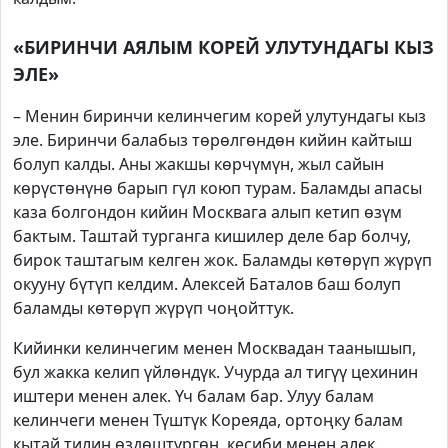
«БИРИНЧИ АЯЛЫМ КОРЕЙ УЛУТУНДАГЫ КЫЗ
ЭЛЕ»
– Менин биринчи келинчегим корей улутундагы кыз
эле. Биринчи балабыз төрөлгөндөн кийин кайтыш
болуп калды. Аны жакшы көрчүмүн, жыл сайын
көрүстөнүнө барып гүл коюп турам. Баламды апасы
каза болгондон кийин Москвага алып кетип өзүм
бактым. Таштай турганга кишилер деле бар болчу,
бирок таштагым келген жок. Баламды көтөрүп жүрүп
окууну бүтүп келдим. Алексей Баталов баш болуп
баламды көтөрүп жүрүп чоңойттук.
Кийинки келинчегим менен Москвадан таанышып,
бул жакка келип үйлөндүк. Учурда ал тигүү цехинин
иштери менен алек. Үч балам бар. Улуу балам
келинчеги менен Түштүк Кореяда, ортоңку балам
кытай тилин өздөштүргөн, кесиби менен алек.