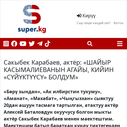
Кирүү
Сыр сөзүм кандай эле?
Каттоо
Сакыбек Карабаев, актёр: «ШАЙЫР
КАСЫМАЛИЕВАНЫН АГАЙЫ, КИЙИН
«СҮЙҮКТҮҮСҮ» БОЛДУМ»
«Бөрү зындан», «Ак илбирстин тукуму»,
«Аманат», «Махабат», «Чыңгызхан» сыяктуу
20дан ашуун тасмага тартылган, атактуу актёр
Алексей Баталовдун окуучусу болгон мыкты
актёр Сакыбек Карабаев менен маектештим.
Маектешим батып бараткан күндү тиктегенден