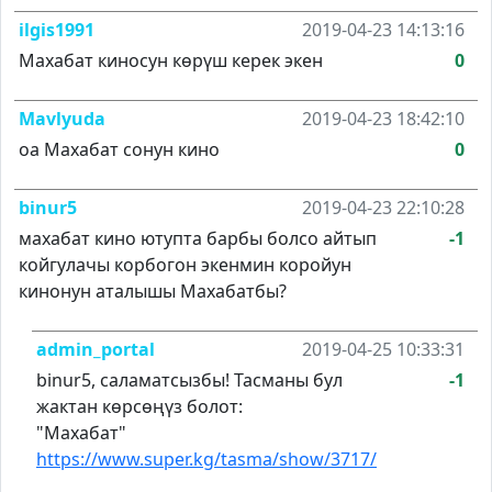
ilgis1991
2019-04-23 14:13:16
Махабат киносун көрүш керек экен
0
Mavlyuda
2019-04-23 18:42:10
оа Махабат сонун кино
0
binur5
2019-04-23 22:10:28
махабат кино ютупта барбы болсо айтып
-1
койгулачы корбогон экенмин коройун
кинонун аталышы Махабатбы?
admin_portal
2019-04-25 10:33:31
binur5, саламатсызбы! Тасманы бул
-1
жактан көрсөңүз болот:
"Махабат"
https://www.super.kg/tasma/show/3717/