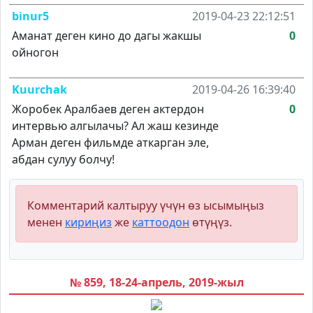
binur5
2019-04-23 22:12:51
Аманат деген кино до дагы жакшы
0
ойногон
Kuurchak
2019-04-26 16:39:40
Жоробек Аралбаев деген актердон
0
интервью алгылачы? Ал жаш кезинде
Арман деген фильмде аткарган эле,
абдан сулуу болчу!
Комментарий калтыруу үчүн өз ысымыңыз
менен
кириңиз
же
каттоодон
өтүңүз.
№ 859, 18-24-апрель, 2019-жыл