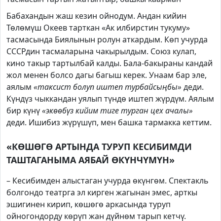
Бабахандын жаш кезин ойнодум. Андан кийин
Төлөмүш Океев тарткан «Ак илбирстин тукуму»
тасмасында Биялынын ролун аткардым. Көп учурда
СССРдин тасмаларына чакырылдым. Союз кулап,
кино такыр тартылбай калды. Бала-бакыраны кандай
жол менен болсо дагы багыш керек. Унаам бар эле,
аялым
«таксист болуп иштеп турбайсыңбы»
деди.
Күндүз чыккандан уялып түндө иштеп жүрдүм. Аялым
бир күнү
«экөөбүз кийим тиге турган цех ачалы»
деди. Ишибиз жүрүшүп, мен башка тармакка кеттим.
«КӨШӨГӨ АРТЫНДА ТУРУП КЕСИБИМДИ
ТАШТАГАНЫМА АЯБАЙ ӨКҮНЧҮМҮН»
– Кесибимден алыстаган учурда өкүнгөм. Спектакль
болгондо театрга эл кирген жагынан эмес, арткы
эшигинен кирип, көшөгө аркасында туруп
ойногондорду көрүп жан дүйнөм тарып кетчү.