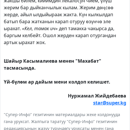
жакшы билем, кийимдин лекалосун чием, үлүш
жерим бар дыйканчылык кылам. Жерим дөңсөө
жерде, айыл ылдыйыраак жакта. Күн кылкылдап
батып бара жатканын карап отуруу өзүнчө эле
ырахат.
«Кел, тамак ич»
деп тамакка чакырса да,
баргым келбейт. Ошол жерден карап отургандан
артык ырахат жок.
Шайыр Касымалиева менен "Махабат"
тасмасында.
Үй-бүлөм ар дайым мени колдоп келишет.
Нуржамал Жийдебаева
star@super.kg
"Супер-Инфо" гезитинин материалдары жеке колдонууда
гана уруксат. Жалпыга таратуу "Супер-Инфо" гезитинин
редакциясынын жазуу түрүндөгү уруксаты менен гана