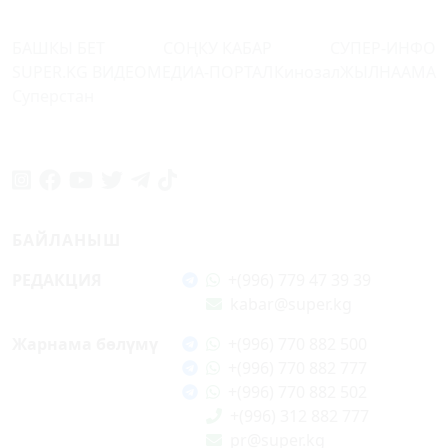
БАШКЫ БЕТ
СОҢКУ КАБАР
СУПЕР-ИНФО
SUPER.KG ВИДЕО
МЕДИА-ПОРТАЛ
Кинозал
ЖЫЛНААМА
Суперстан
БАЙЛАНЫШ
РЕДАКЦИЯ
+(996) 779 47 39 39
kabar@super.kg
Жарнама бөлүмү
+(996) 770 882 500
+(996) 770 882 777
+(996) 770 882 502
+(996) 312 882 777
pr@super.kg