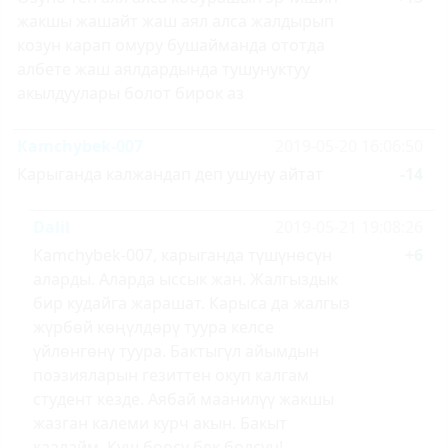
жакшы жашайт жаш аял алса жалдырып
козун карап омуру бушайманда ототда
албете жаш аялдардында тушунуктуу
акылдуулары болот бирок аз
Kamchybek-007
2019-05-20 16:06:50
Карыганда калжандап деп ушуну айтат
-14
Dalil
2019-05-21 19:08:26
Kamchybek-007, карыганда түшүнөсүн
+6
аларды. Аларда ыссык жан. Жалгыздык
бир кудайга жарашат. Карыса да жалгыз
жүрбөй көңүлдөрү туура келсе
үйлөнгөнү туура. Бактыгүл айымдын
поэзияларын гезиттен окуп калгам
студент кезде. Аябай маанилүү жакшы
жазган калеми курч акын. Бакыт
каалайм. Куш боосу бек болсун!