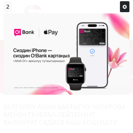
2
Кирүү
Сыр сөзүм кандай эле?
Каттоо
БЕЛГИЛҮҮ АКЫН БАКТЫГҮЛ ЧОТУРОВА
МЕНЕН ГЕНЕРАЛ-ЛЕЙТЕНАНТ
КАЛМУРАТ САДИЕВ БАШ КОШУШТУ