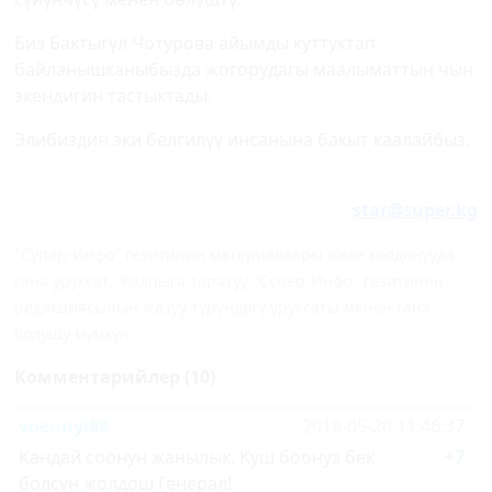
Биз Бактыгүл Чотурова айымды куттуктап
байланышканыбызда жогорудагы маалыматтын чын
экендигин тастыктады.
Элибиздин эки белгилүү инсанына бакыт каалайбыз.
star@super.kg
"Супер-Инфо" гезитинин материалдары жеке колдонууда
гана уруксат. Жалпыга таратуу "Супер-Инфо" гезитинин
редакциясынын жазуу түрүндөгү уруксаты менен гана
болушу мүмкүн.
Комментарийлер (10)
voennyi88
2019-05-20 11:46:37
Кандай соонун жанылык. Куш боонуз бек
+7
болсун жолдош Генерал!