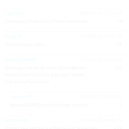
Sayragul
2019-05-20 11:57:24
Бактылуу болушсун. Сонун жанылык.
+4
Shaa-82
2019-05-20 13:38:39
Экоо окшош экен.
+4
ainura220888
2019-05-20 13:42:21
Молодец генерал экен бул байкеден
+11
башка бироо болсо жаш аял алмак.
Бактылуу болушсун
trabzon11
2019-05-21 16:58:51
ainura220888,алса болбойт экенби.
-3
momun74
2019-05-20 14:47:35
Озуно тен аял алса кобурашып эрчишип
+13