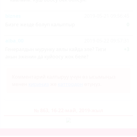
biznes
2019-05-21 09:56:45
Бизге жезде болуп калыптыр
0
aiba_00
2019-05-22 09:57:31
Генералдын мурунку аялы кайда эле? Тиги
+3
акын эженин да куйоосу жок беле?
Комментарий калтыруу үчүн өз ысымыңыз
менен
кириңиз
же
каттоодон
өтүңүз.
№ 863, 16-22-май, 2019-жыл