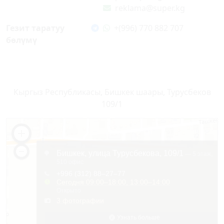
reklama@super.kg
Гезит таратуу
+(996) 770 882 707
бөлүмү
Кыргыз Республикасы, Бишкек шаары, Турусбеков
109/1