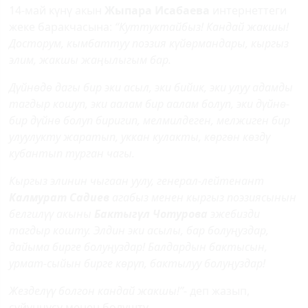
14-май күнү акын
Жыпара Исабаева
интернеттеги
жеке баракчасына:
“Куттуктайбыз! Кандай жакшы!
Досторум, кымбаттуу поэзия күйөрмандары, кыргыз
элим, жакшы жаңылыгым бар.
Дүйнөдө дагы бир эки асыл, эки бийик, эки улуу адамды
тагдыр кошуп, эки аалам бир аалам болуп, эки дүйнө-
бир дүйнө болуп биригип, мелмилдеген, мелжиген бир
улуулукту жаратып, уккан кулакты, көргөн көздү
кубантып турган чагы.
Кыргыз элинин чыгаан уулу, генерал-лейтенант
Калмурат Садиев
агабыз менен кыргыз поэзиясынын
белгилүү акыны
Бактыгүл Чотурова
эжебизди
тагдыр кошту. Элдин эки асылы, бар болуңуздар,
дайыма бирге болуңуздар! Балдардын бактысын,
урмат-сыйын бирге көрүп, бактылуу болуңуздар!
Жезделүү болгон кандай жакшы!”-
деп жазып,
сүйүнчүсү менен бөлүштү.