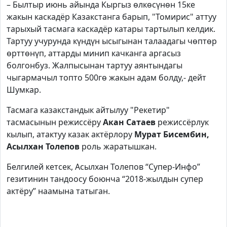
– Былтыр июнь айында Кыргыз өлкөсүнөн 15ке
жакын каскадёр Казакстанга барып, "Томирис" аттуу
тарыхый тасмага каскадёр катары тартылып келдик.
Тартуу учурунда күндүн ысыгынан талаадагы чөптөр
өрттөнүп, аттарды минип качканга аргасыз
болгонбуз. Жалпысынан тартуу аянтындагы
чыгармачыл топто 500гө жакын адам болду,- дейт
Шумкар.
Тасмага казакстандык айтылуу "Рекетир"
тасмасынын режиссёру
Акан Сатаев
режиссёрлук
кылып, атактуу казак актёрлору
Мурат Бисембин,
Асылхан Толепов
роль жаратышкан.
Белгилей кетсек, Асылхан Толепов “Супер-Инфо”
гезитинин тандоосу боюнча “2018-жылдын супер
актёру” наамына татыган.