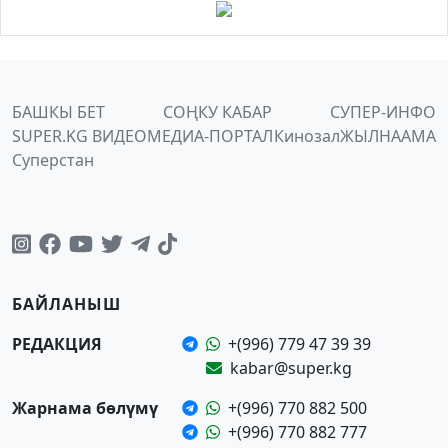
БАШКЫ БЕТ
СОҢКУ КАБАР
СУПЕР-ИНФО
SUPER.KG ВИДЕО
МЕДИА-ПОРТАЛ
Кинозал
ЖЫЛНААМА
Суперстан
БАЙЛАНЫШ
РЕДАКЦИЯ
+(996) 779 47 39 39
kabar@super.kg
Жарнама бөлүмү
+(996) 770 882 500
+(996) 770 882 777