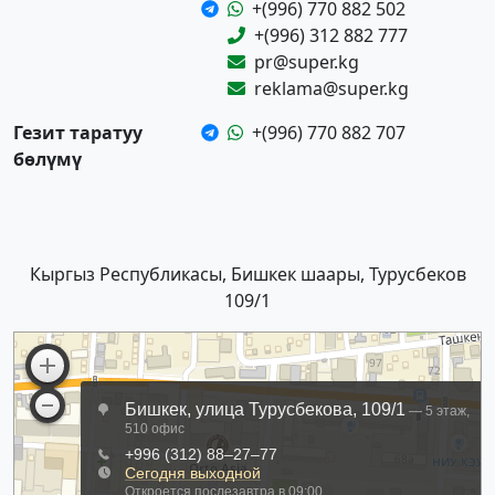
+(996) 770 882 502
+(996) 312 882 777
pr@super.kg
reklama@super.kg
Гезит таратуу
+(996) 770 882 707
бөлүмү
Кыргыз Республикасы, Бишкек шаары, Турусбеков
109/1