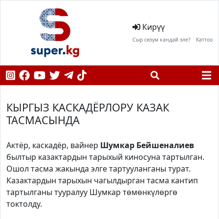
Кирүү
Сыр сөзүм кандай эле?
Каттоо
КЫРГЫЗ КАСКАДЁРЛОРУ КАЗАК
ТАСМАСЫНДА
Актёр, каскадёр, вайнер
Шумкар Бейшеналиев
былтыр казактардын тарыхый киносуна тартылган.
Ошол тасма жакында элге тартууланганы турат.
Казактардын тарыхын чагылдырган тасма кантип
тартылганы тууралуу Шумкар төмөнкүлөргө
токтолду.