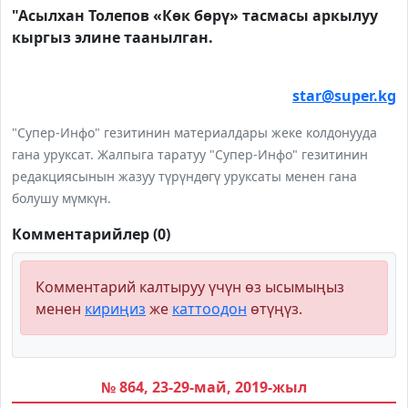
"Асылхан Толепов «Көк бөрү» тасмасы аркылуу
кыргыз элине таанылган.
star@super.kg
"Супер-Инфо" гезитинин материалдары жеке колдонууда
гана уруксат. Жалпыга таратуу "Супер-Инфо" гезитинин
редакциясынын жазуу түрүндөгү уруксаты менен гана
болушу мүмкүн.
Комментарийлер (0)
Комментарий калтыруу үчүн өз ысымыңыз
менен
кириңиз
же
каттоодон
өтүңүз.
№ 864, 23-29-май, 2019-жыл