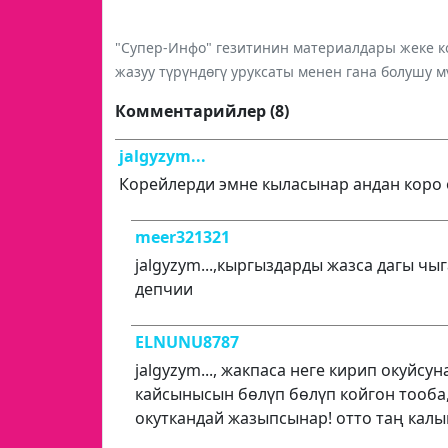
"Супер-Инфо" гезитинин материалдары жеке ко
жазуу түрүндөгү уруксаты менен гана болушу м
Комментарийлер (8)
jalgyzym...
Корейлерди эмне кыласынар андан коро 
meer321321
jalgyzym...,кыргыздарды жазса дагы чы
депчии
ELNUNU8787
jalgyzym..., жакпаса неге кирип окуйс
кайсынысын бөлүп бөлүп койгон тооба
окуткандай жазыпсынар! отто таң калы