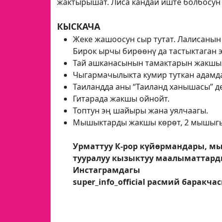
жактырышат. Лиса кандай иште болбосун
КЫСКАЧА
Жеке жашоосун сыр тутат. Лалисанын 
Бирок ырчы бирөөнү да тастыктаган 
Тай ашканасынын тамактарын жакшы 
Чыгармачылыкта кумир туткан адамд
Таиландда аны “Таиланд ханышасы” д
Гитарада жакшы ойнойт.
Топтун эң шайыры жана уялчаагы.
Мышыктарды жакшы көрөт, 2 мышыгы
Урматтуу К-рор күйөрмандары, м
тууралуу кызыктуу маалыматтарды
Инстаграмдагы
super_info_official расмий баракч