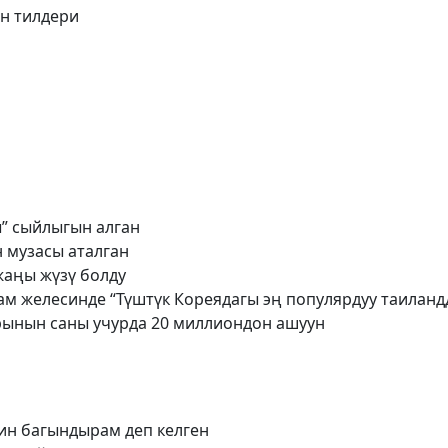
он тилдери
” сыйлыгын алган
 музасы аталган
жаңы жүзү болду
м желесинде “Түштүк Кореядагы эң популярдуу таиландд
рынын саны учурда 20 миллиондон ашуун
ин багындырам деп келген