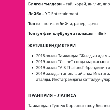
Билген тилдери
– тай, корей, англис, яп
Лейбл
– YG Entertainment
Топто
– негизги бийчи, рэпер, ырчы
Топтун фан-клубунун аталышы
– Blink
ЖЕТИШКЕНДИКТЕРИ
2018-жылы Таиландда “Жылдын адамы
2019-жылы "Celine" соода маркасынын
2019-жылы "AIS Thailand" брендинин 
2019-жылдын апрель айында Инстагра
аталды. Инстаграмдагы катталуучула
ПРАНПРИЯ – ЛАЛИСА
Таиланддан Түштүк Кореянын шоу-бизнес