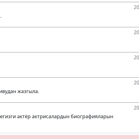
20
.
20
20
20
ивудан жазгыла.
20
 негизги актёр актрисалардын биографияларын