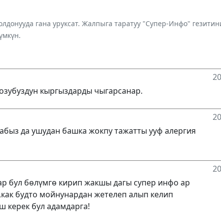
лдонууда гана уруксат. Жалпыга таратуу "Супер-Инфо" гезит
үмкүн.
20
озубуздун кыргыздарды чыгарсанар.
20
габыз да ушудан башка жокпу тажатты ууф алергия
20
унар бул бөлүмгө кирип жакшы дагы супер инфо ар
,как будто мойнунардан жетелеп алып келип
ш керек бул адамдарга!