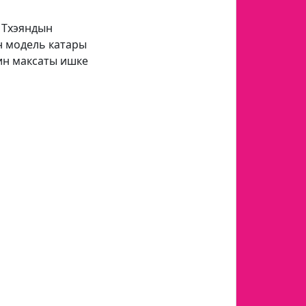
 Тхэяндын
н модель катары
тин максаты ишке