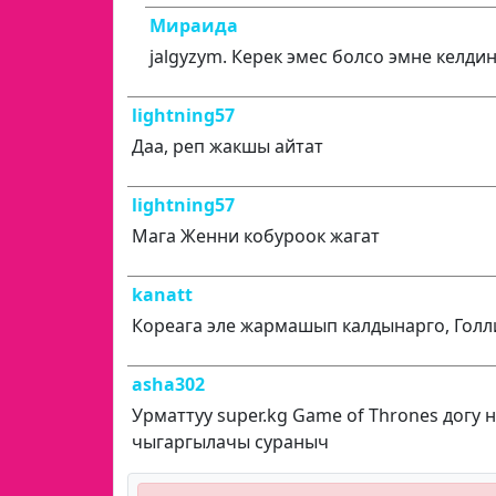
Мираида
jalgyzym. Керек эмес болсо эмне келдин
lightning57
Даа, реп жакшы айтат
lightning57
Мага Женни кобуроок жагат
kanatt
Кореага эле жармашып калдынарго, Голл
asha302
Урматтуу super.kg Game of Thrones догу
чыгаргылачы сураныч