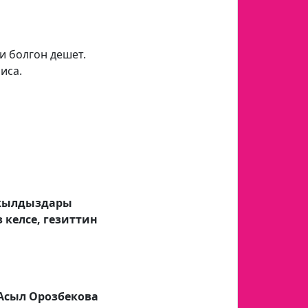
и болгон дешет.
иса.
 жылдыздары
келсе, гезиттин
Асыл Орозбекова