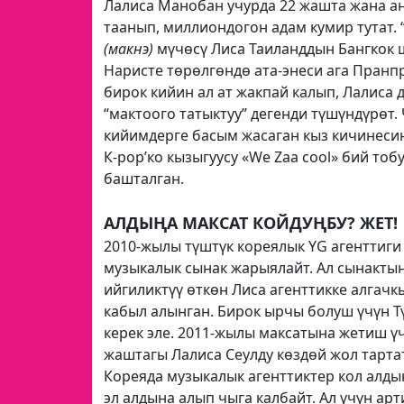
Лалиса Манобан учурда 22 жашта жана а
таанып, миллиондогон адам кумир тутат. 
(макнэ)
мүчөсү Лиса Таиланддын Бангкок 
Наристе төрөлгөндө ата-энеси ага Пран
бирок кийин ал ат жакпай калып, Лалиса д
“мактоого татыктуу” дегенди түшүндүрөт. 
кийимдерге басым жасаган кыз кичинесин
К-рор’ко кызыгуусу «We Zaa cool» бий то
башталган.
АЛДЫҢА МАКСАТ КОЙДУҢБУ? ЖЕТ!
2010-жылы түштүк кореялык YG агенттиг
музыкалык сынак жарыялайт. Ал сынакты
ийгиликтүү өткөн Лиса агенттикке алгачк
кабыл алынган. Бирок ырчы болуш үчүн Т
керек эле. 2011-жылы максатына жетиш үч
жаштагы Лалиса Сеулду көздөй жол тартат
Кореяда музыкалык агенттиктер кол алды
эл алдына алып чыга калбайт. Ал үчүн ар