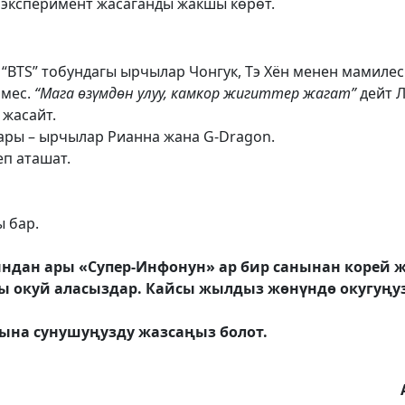
 эксперимент жасаганды жакшы көрөт.
“BTS” тобундагы ырчылар Чонгук, Тэ Хён менен мамилес
эмес.
“Мага өзүмдөн улуу, камкор жигиттер жагат”
дейт Л
жасайт.
ары – ырчылар Рианна жана G-Dragon.
еп аташат.
 бар.
ындан ары «Супер-Инфонун» ар бир санынан корей
 окуй аласыздар. Кайсы жылдыз жөнүндө окугуңуз 
асына сунушуңузду жазсаңыз болот.