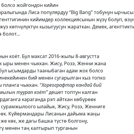
и болсо жойгондон кийин
 аралыгында Лиса популярдуу “Big Bang” тобунун ырчысы
агенттигинин кийимдер коллекциясынын жүзү болуп, өзү
жүз көпчүлүктүн кызыгуусун жараткан. Демек, агенттик
 болот...
ын коёт. Бул максат 2016-жылы 8-августта
ук ыры менен чыккан. Жису, Розэ, Женни жана
бул ысымдарды тааныбаган адам жок болсо
чинекейинен бий менен сугарылган кыз топко
 планга чыккан. “
Хореографтар кандай бий
ймылын туурап коёт”
дешет топтун калган
рдаганга караганда рэп айткан көбүрөөк
 сурамжылоого ылайык, Жису, Розэ, Женниге
өөк. Күйөрмандары Лисанын дайыма жаңы
 же көк, же дагы башка түстө болгону,
гү менен таң калтырып турганын