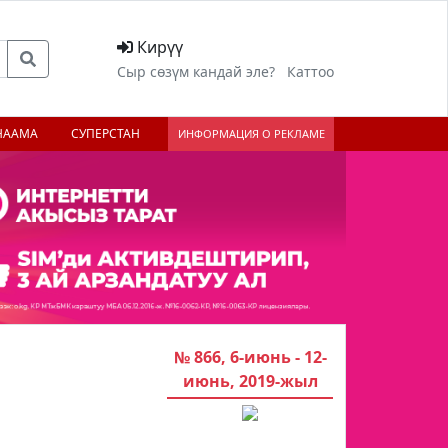
Кирүү
Сыр сөзүм кандай эле?
Каттоо
НААМА
СУПЕРСТАН
ИНФОРМАЦИЯ О РЕКЛАМЕ
№ 866, 6-июнь - 12-
июнь, 2019-жыл