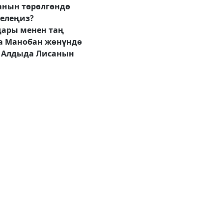
санын төрөлгөндө
белеңиз?
ары менен таң
са Манобан жөнүндө
? Алдыда Лисанын