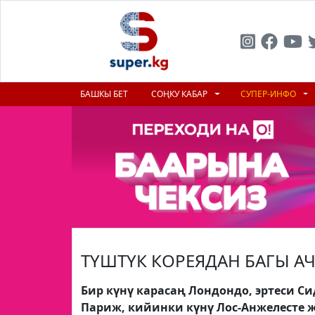
БАШКЫ БЕТ
СОҢКУ КАБАР
СУПЕР-ИНФО
ТҮШТҮК КОРЕЯДАН БАГЫ АЧ
Бир күнү карасаң Лондондо, эртеси Си
Париж, кийинки күнү Лос-Анжелесте 