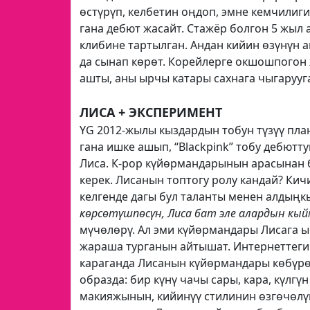
өстүрүп, келбетин оңдоп, эмне кемчилиг
гана дебют жасайт. Cтажёр болгон 5 жыл
клибине тартылган. Андан кийин өзүнүн 
да сынап көрөт. Корейлерге окшошпогон 
ашты, аны ырчы катары сахнага чыгарууга
ЛИСА + ЭКСПЕРИМЕНТ
YG 2012-жылы кыздардын тобун түзүү план
гана ишке ашып, “Blackpink” тобу дебютт
Лиса. К-рор күйөрмандарынын арасынан 
керек. Лисанын топтогу ролу кандай? Ки
келгенде дагы бул таланты менен алдыңкы
көрсөтүшпөсүн, Лиса бат эле алардын кы
мүчөлөрү. Ал эми күйөрмандары Лисага ы
жараша турганын айтышат. Интернеттеги
караганда Лисанын күйөрмандары көбүр
образда: бир күнү чачы сары, кара, күлгүн
макияжынын, кийинүү стилинин өзгөчөлү