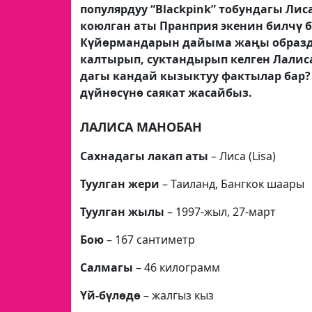
популярдуу “Blackpink” тобундагы Ли
коюлган аты Пранприя экенин билчү 
Күйөрмандарын дайыма жаңы образд
калтырып, суктандырып келген Лали
дагы кандай кызыктуу фактылар бар
дүйнөсүнө саякат жасайбыз.
ЛАЛИСА МАНОБАН
Сахнадагы лакап аты
– Лиса (Lisa)
Туулган жери
– Таиланд, Бангкок шаары
Туулган жылы
– 1997-жыл, 27-март
Бою
– 167 сантиметр
Салмагы
– 46 килограмм
Үй-бүлөдө
– жалгыз кыз