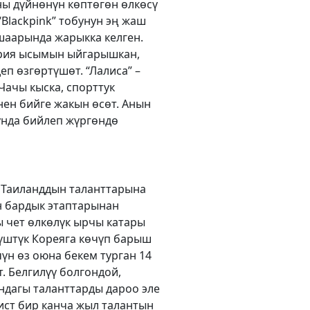
ны дүйнөнүн көптөгөн өлкөсү
“Blackpink” тобунун эң жаш
шаарында жарыкка келген.
прия ысымын ыйгарышкан,
еп өзгөртүшөт. “Лалиса” –
Чачы кыска, спорттук
ен бийге жакын өсөт. Анын
бунда бийлеп жүргөндө
и Таиланддын таланттарына
н бардык этаптарынан
ы чет өлкөлүк ырчы катары
үштүк Кореяга көчүп барыш
үн өз оюна бекем турган 14
. Белгилүү болгондой,
ндагы таланттарды дароо эле
тист бир канча жыл талантын