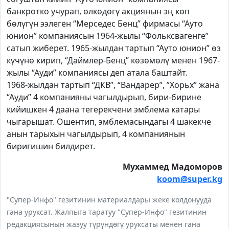
банкротко учурап, өлкөдөгү акциянын эң көп
бөлүгүн ээлеген “Мерседес Бенц” фирмасы “Ауто
юнион” компаниясын 1964-жылы “Фольксвагенге”
сатып жиберет. 1965-жылдан тартып “Ауто юнион” өз
күчүнө кирип, “Даймлер-Бенц” көзөмөлү менен 1967-
жылы “Ауди” компаниясы деп атала баштайт.
1968-жылдан тартып “ДКВ”, “Вандарер”, ”Хорьх” жана
“Ауди” 4 компанияны чагылдырып, бири-бирине
кийишкен 4 даана тегерекчени эмблема катары
чыгарышат. Ошентип, эмблемасындагы 4 шакекче
анын тарыхын чагылдырып, 4 компаниянын
биригишин билдирет.
Мухаммед Мадоморов
koom@super.kg
"Супер-Инфо" гезитинин материалдары жеке колдонууда
гана уруксат. Жалпыга таратуу "Супер-Инфо" гезитинин
редакциясынын жазуу түрүндөгү уруксаты менен гана