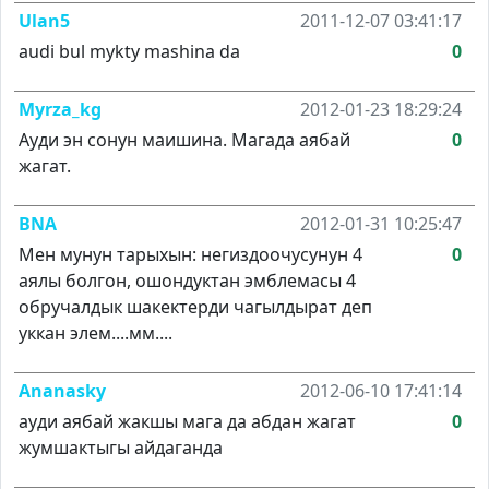
Ulan5
2011-12-07 03:41:17
audi bul mykty mashina da
0
Myrza_kg
2012-01-23 18:29:24
Ауди эн сонун маишина. Магада аябай
0
жагат.
BNA
2012-01-31 10:25:47
Мен мунун тарыхын: негиздоочусунун 4
0
аялы болгон, ошондуктан эмблемасы 4
обручалдык шакектерди чагылдырат деп
уккан элем....мм....
Ananasky
2012-06-10 17:41:14
ауди аябай жакшы мага да абдан жагат
0
жумшактыгы айдаганда