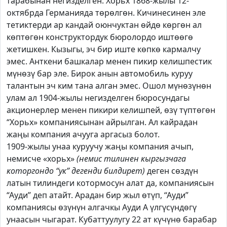
тарабынан негизделген. Хорьх 1868-жылы 12-
октябрда Германияда төрөлгөн. Кичинесинен эле
тетиктерди ар кандай оюнчуктан өйдө көргөн ал
көптөгөн конструктордук бюролордо иштөөгө
жетишкен. Кызыгы, эч бир иште көпкө кармалчу
эмес. Анткени башкалар менен пикир келишпестик
мүнөзү бар эле. Бирок анын автомобиль куруу
талантын эч ким тана алган эмес. Ошол мүнөзүнөн
улам ал 1904-жылы негизделген бюросундагы
акционерлер менен пикири келишпей, өзү түптөгөн
“Хорьх» компаниясынан айрылган. Ал кайрадан
жаңы компания ачууга аргасыз болот.
1909-жылы унаа куруучу жаңы компания ачып,
немисче «хорьх»
(немис тилинен кыргызчага
которгондо “ук” дегенди билдирет)
деген сөздүн
латын тилиндеги котормосун алат да, компаниясын
“Ауди” деп атайт. Арадан бир жыл өтүп, “Ауди”
компаниясы өзүнүн алгачкы Ауди А үлгүсүндөгү
унаасын чыгарат. Кубаттуулугу 22 ат күчүнө барабар