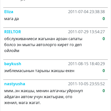
Eliza
2011-07-04 23:38:38
мага да
0
RIELTOR
2011-07-29 13:54:27
обслуживаниеси жагынан арзан сапаты
0
болсо эн мыкты автолорго кирет го деп
ойлойм
baykush
2011-08-15 18:40:29
эмблемасынын тарыхы жакшы екен
0
nastyusha
2011-10-05 23:55:52
ммм..эн жакшы, менин алгачкы уйронуп
0
айдаган автом учун жактырам, ото
женил, мага жагат.