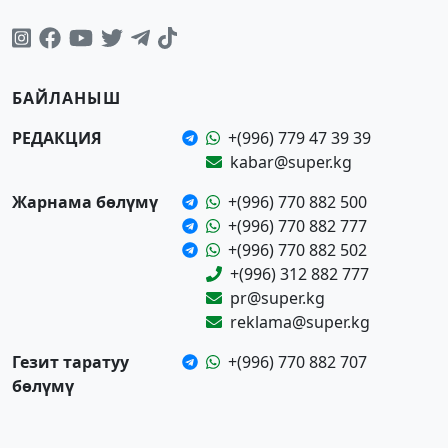
БАЙЛАНЫШ
РЕДАКЦИЯ
+(996) 779 47 39 39
kabar@super.kg
Жарнама бөлүмү
+(996) 770 882 500
+(996) 770 882 777
+(996) 770 882 502
+(996) 312 882 777
pr@super.kg
reklama@super.kg
Гезит таратуу
+(996) 770 882 707
бөлүмү