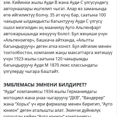
эле. Кийинки жылы Ауди В жана Ауди С үлгүсүндөгү
автоунаалары иштелип чыгат. Алар өз заманында
өтө ийгиликтүү болчу. 35 ат күчү бар, саатына 100
чакырым ылдамдыкты багынтуучу Ауди С үлгүсү
ошол мезгилдин эң маанилүү Ауто Альпенфарт
автожарышында жеңүүчү болот. Бул жеңиши үчүн
«Альпензигер», башкача айтканда, «Альпты
багындыруучу» деген атка конот. Бул ийгилик менен
токтолбостон, компания жаңы максаттарга жетишүү
үчүн 1923-жылы саатына 120 чакырымды
багындыруучу Ауди М 1870 люкс классындагы
үлгүлөрдү чыгара баштайт.
ЭМБЛЕМАСЫ ЭМНЕНИ БИЛДИРЕТ?
“Ауди” компаниясы 1934-жылы Германиядагы
мотоцикл жана унаа чыгаруучу “ДКВ”, “Вандерер”
жана “Хорьх” үч ири фирмалар менен биригип, “Ауто
юнион” деген аталышты алат. Экинчи дүйнөлүк
согуштан кийин “Ауто юнион” компаниясы