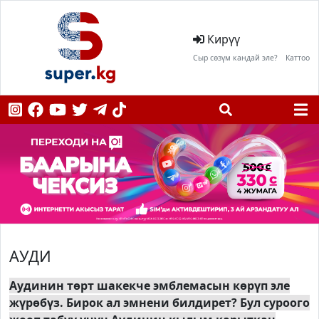
Кирүү
Сыр сөзүм кандай эле?
Каттоо
АУДИ
Аудинин төрт шакекче эмблемасын көрүп эле
жүрөбүз. Бирок ал эмнени билдирет? Бул суроого