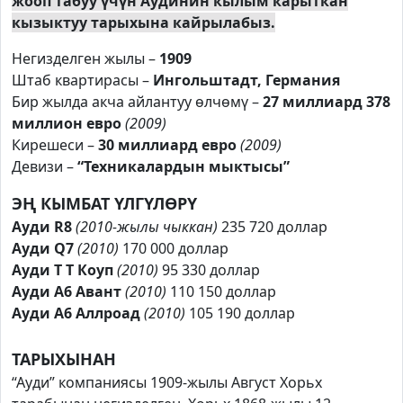
жооп табуу үчүн Аудинин кылым карыткан
кызыктуу тарыхына кайрылабыз.
Негизделген жылы –
1909
Штаб квартирасы –
Ингольштадт, Германия
Бир жылда акча айлантуу өлчөмү –
27 миллиард 378
миллион евро
(2009)
Кирешеси –
30 миллиард евро
(2009)
Девизи –
“Техникалардын мыктысы”
ЭҢ КЫМБАТ ҮЛГҮЛӨРҮ
Ауди R8
(2010-жылы чыккан)
235 720 доллар
Ауди Q7
(2010)
170 000 доллар
Ауди Т Т Коуп
(2010)
95 330 доллар
Ауди А6 Авант
(2010)
110 150 доллар
Ауди А6 Аллроад
(2010)
105 190 доллар
ТАРЫХЫНАН
“Ауди” компаниясы 1909-жылы Август Хорьх