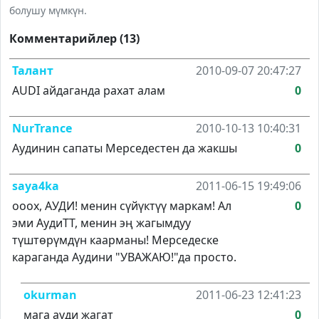
болушу мүмкүн.
Комментарийлер (13)
Талант
2010-09-07 20:47:27
АUDI айдаганда рахат алам
0
NurTrance
2010-10-13 10:40:31
Аудинин сапаты Мерседестен да жакшы
0
saya4ka
2011-06-15 19:49:06
ооох, АУДИ! менин сүйүктүү маркам! Ал
0
эми АудиТТ, менин эң жагымдуу
түштөрүмдүн каарманы! Мерседеске
караганда Аудини "УВАЖАЮ!"да просто.
okurman
2011-06-23 12:41:23
мага ауди жагат
0