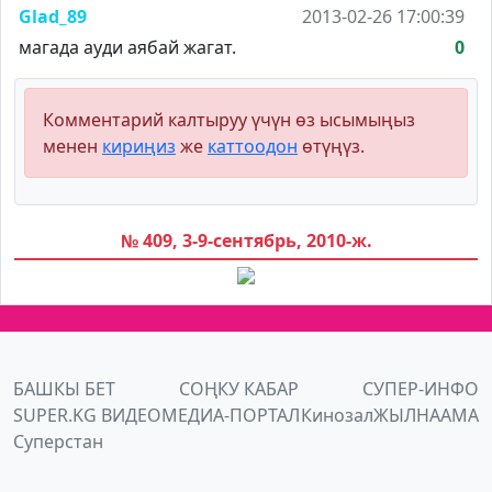
Glad_89
2013-02-26 17:00:39
магада ауди аябай жагат.
0
Комментарий калтыруу үчүн өз ысымыңыз
менен
кириңиз
же
каттоодон
өтүңүз.
№ 409, 3-9-сентябрь, 2010-ж.
БАШКЫ БЕТ
СОҢКУ КАБАР
СУПЕР-ИНФО
SUPER.KG ВИДЕО
МЕДИА-ПОРТАЛ
Кинозал
ЖЫЛНААМА
Суперстан