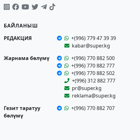
БАЙЛАНЫШ
РЕДАКЦИЯ
+(996) 779 47 39 39
kabar@super.kg
Жарнама бөлүмү
+(996) 770 882 500
+(996) 770 882 777
+(996) 770 882 502
+(996) 312 882 777
pr@super.kg
reklama@super.kg
Гезит таратуу
+(996) 770 882 707
бөлүмү