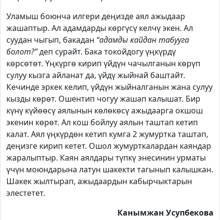
Уламыш боюнча илгери деңизде аял ажыдаар
жашаптыр. Ал адамдарды көргүсү келчү экен. Ал
суудан чыгып, бакадан
“адамды кайдан табууга
болот?”
деп сурайт. Бака токойдогу үңкүрдү
көрсөтөт. Үңкүргө кирип үйдүн чачылганын көрүп
сулуу кызга айланат да, үйдү жыйнай баштайт.
Кечинде эркек келип, үйдүн жыйналганын жана сулуу
кызды көрөт. Ошентип чогуу жашап калышат. Бир
күнү күйөөсү аялынын көлөкөсү ажыдаарга окшош
экенин көрөт. Ал кош бойлуу аялын таштап кетип
калат. Аял үңкүрдөн кетип кумга 2 жумуртка таштап,
деңизге кирип кетет. Ошол жумурткалардан каяндар
жаралыптыр. Каян аялдары түпкү энесинин урматы
үчүн моюндарына латун шакекти тагынып калышкан.
Шакек жылтырап, ажыдаардын кабырчыктарын
элестетет.
Канымжан Усупбекова