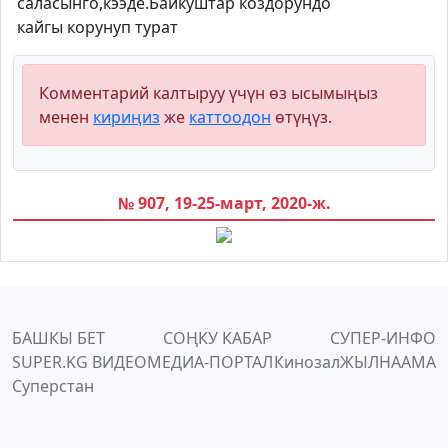
саласынго,кээде.Байкуштар коздорундо
кайгы корунуп турат
Комментарий калтыруу үчүн өз ысымыңыз
менен
кириңиз
же
каттоодон
өтүңүз.
№ 907, 19-25-март, 2020-ж.
БАШКЫ БЕТ
СОҢКУ КАБАР
СУПЕР-ИНФО
SUPER.KG ВИДЕО
МЕДИА-ПОРТАЛ
Кинозал
ЖЫЛНААМА
Суперстан