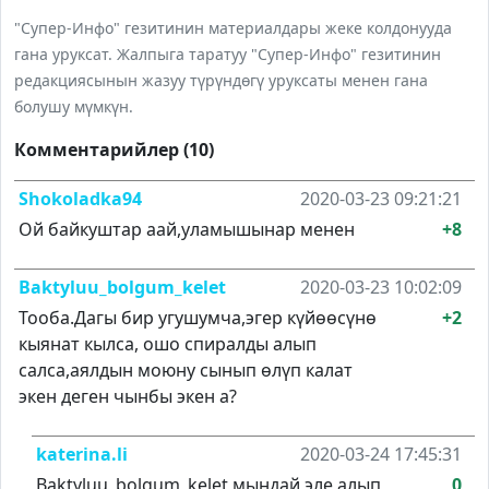
"Супер-Инфо" гезитинин материалдары жеке колдонууда
гана уруксат. Жалпыга таратуу "Супер-Инфо" гезитинин
редакциясынын жазуу түрүндөгү уруксаты менен гана
болушу мүмкүн.
Комментарийлер (10)
Shokoladka94
2020-03-23 09:21:21
Ой байкуштар аай,уламышынар менен
+8
Baktyluu_bolgum_kelet
2020-03-23 10:02:09
Тооба.Дагы бир угушумча,эгер күйөөсүнө
+2
кыянат кылса, ошо спиралды алып
салса,аялдын моюну сынып өлүп калат
экен деген чынбы экен а?
katerina.li
2020-03-24 17:45:31
Baktyluu_bolgum_kelet,мындай эле алып
0