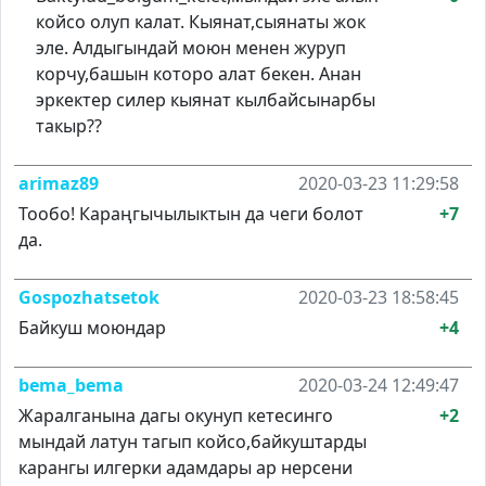
койсо олуп калат. Кыянат,сыянаты жок
эле. Алдыгындай моюн менен журуп
корчу,башын которо алат бекен. Анан
эркектер силер кыянат кылбайсынарбы
такыр??
arimaz89
2020-03-23 11:29:58
Тообо! Караңгычылыктын да чеги болот
+7
да.
Gospozhatsetok
2020-03-23 18:58:45
Байкуш моюндар
+4
bema_bema
2020-03-24 12:49:47
Жаралганына дагы окунуп кетесинго
+2
мындай латун тагып койсо,байкуштарды
карангы илгерки адамдары ар нерсени