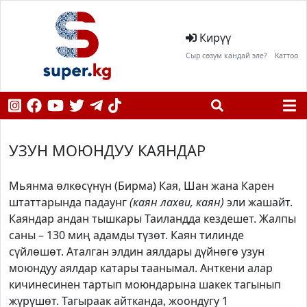
Кирүү
Сыр сөзүм кандай эле?
Каттоо
УЗУН МОЮНДУУ КАЯНДАР
Мьянма өлкөсүнүн (Бирма) Кая, Шан жана Карен
штаттарында падаунг
(каян лахви, каян)
эли жашайт.
Каяндар андан тышкары Таиландда кездешет. Жалпы
саны – 130 миң адамды түзөт. Каян тилинде
сүйлөшөт. Аталган элдин аялдары дүйнөгө узун
моюндуу аялдар катары таанымал. Анткени алар
кичинесинен тартып моюндарына шакек тагынып
жүрүшөт. Тагыраак айтканда, жоондугу 1