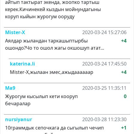
айтып тактырат экенда, жоопко тартыш
керек.Кичинекей кыздын мойнундагыны
коруп кыйын журогум ооруду
Mister-X
2020-03-24 15:27:06
Аялдар жыландан таркашыптырбы
+4
ошондо?Чо то ошол жагы окшошуп атат...
katerina.li
2020-03-24 17:45:50
Mister-X,жылаан эмес,ажыдаааааар
+4
Ma9
2020-03-25 11:35:11
Журогум кысылып кети кооруп
0
бечаралар
nursiyanur
2020-03-28 11:23:30
10граммдык сепочкага да сыгылып чечип
+1