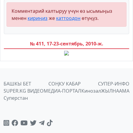
Комментарий калтыруу үчүн өз ысымыңыз
менен
кириңиз
же
каттоодон
өтүңүз.
№ 411, 17-23-сентябрь, 2010-ж.
БАШКЫ БЕТ
СОҢКУ КАБАР
СУПЕР-ИНФО
SUPER.KG ВИДЕО
МЕДИА-ПОРТАЛ
Кинозал
ЖЫЛНААМА
Суперстан