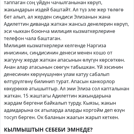
таппаган соң үйдүн чачылганынан көрүп,
жакындарын издей баштайт. Ал түз эле жер төлөгө
бет алып, ал жерден сиңдиси Элизанын жана
Адилеттин диванда жаткан жансыз денелерин көрүп,
эси чыккан боюнча милиция кызматкерлерине
телефон чала баштаган.
Милиция кызматкерлери келгенде Наргиза
инисинин, сиңдисинин денеси менен кошо от
жагуучу жерде жаткан апасынын өлүгүн көрсөткөн.
Анан алар атасынын сөөгүн табышкан. Үй ээсинин
денесинин көрүнүшүнөн улам катуу сабалып
өлтүрүлгөнү билинип турат. Апасын канкорлор
көкүрөккө атышыптыр. Ал эми Элиза сол капталынан
жаткан. 15 жаштагы Адилеттин жакындарына
жардам бергени байкалып турду. Кыязы, жакын
адамдарына ок атыларда аларды коргойм деп өзүн
тосуп берген. Ок баланын жаагын жарып кеткен.
КЫЛМЫШТЫН СЕБЕБИ ЭМНЕДЕ?