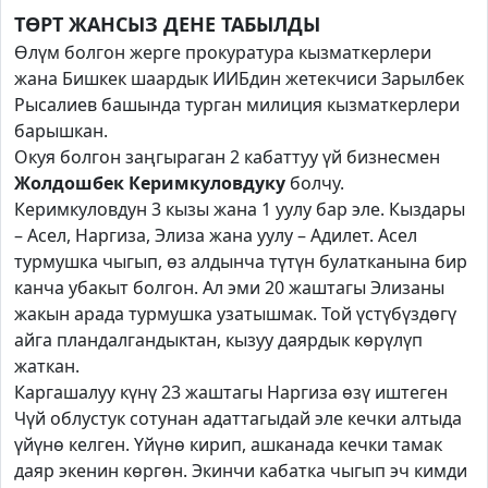
ТӨРТ ЖАНСЫЗ ДЕНЕ ТАБЫЛДЫ
Өлүм болгон жерге прокуратура кызматкерлери
жана Бишкек шаардык ИИБдин жетекчиси
Зарылбек
Рысалиев башында турган милиция кызматкерлери
барышкан.
Окуя болгон заңгыраган 2 кабаттуу үй бизнесмен
Жолдошбек Керимкуловдуку
болчу.
Керимкуловдун 3 кызы жана 1 уулу бар эле. Кыздары
– Асел, Наргиза, Элиза жана уулу – Адилет. Асел
турмушка чыгып, өз алдынча түтүн булатканына бир
канча убакыт болгон. Ал эми 20 жаштагы Элизаны
жакын арада турмушка узатышмак. Той үстүбүздөгү
айга пландалгандыктан, кызуу даярдык көрүлүп
жаткан.
Каргашалуу күнү 23 жаштагы Наргиза өзү иштеген
Чүй облустук сотунан адаттагыдай эле кечки алтыда
үйүнө келген. Үйүнө кирип, ашканада кечки тамак
даяр экенин көргөн. Экинчи кабатка чыгып эч кимди