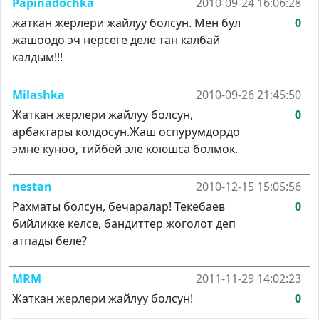
Papinadochka
2010-09-24 16:06:28
жаткан жерлери жайлуу болсун. Мен бул
0
жашоодо эч нерсеге деле тан калбай
калдым!!!
Milashka
2010-09-26 21:45:50
Жаткан жерлери жайлуу болсун,
0
арбактары колдосун.Жаш оспурумдордо
эмне куноо, тийбей эле коюшса болмок.
nestan
2010-12-15 15:05:56
Рахматы болсун, бечаралар! Текебаев
0
бийликке келсе, бандиттер жоголот деп
атпады беле?
MRM
2011-11-29 14:02:23
Жаткан жерлери жайлуу болсун!
0