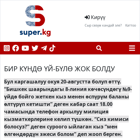
Кирүү
Сыр сөзүм кандай эле?
Каттоо
БИР КҮНДӨ ҮЙ-БҮЛӨ ЖОК БОЛДУ
Бул каргашалуу окуя 20-августта болуп өттү.
“Бишкек шаарындагы 8-линия көчөсүндөгү №9-
үйдө бойго жеткен кыз менен өспүрүм баланы
өлтүрүп кетишти” деген кабар саат 18.00
чамасында телефон аркылуу милиция
кызматкерлерине келип түшкөн. “Сиз кимиси
болосуз?” деген суроого ыйлаган кыз “мен
өлгөндөрдүн эжеси болом” деп жооп берген.