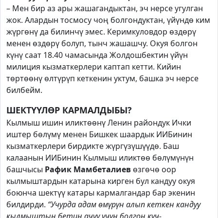
– Мен бир аз ары жашагандыктан, эч нерсе угулган
жок. Алардын тосмосу чоң болгондуктан, үйүндө ким
жүргөнү да билинчү эмес. Керимкуловдор өздөрү
менен өздөрү болуп, тынч жашашчу. Окуя болгон
күнү саат 18.40 чамасында Жолдошбектин үйүн
милиция кызматкерлери каптап кетти. Кийин
төртөөнү өлтүрүп кеткенин уктум, башка эч нерсе
билбейм.
ШЕКТҮҮЛӨР КАРМАЛДЫБЫ?
Кылмыш ишин иликтөөнү Ленин райондук Ички
иштер бөлүмү менен Бишкек шаар­дык ­ИИБинин
кызматкерлери бирдикте жүргүзүшүүдө. Баш
калаанын ИИБинин Кылмыш иликтөө бөлүмүнүн
башчысы
Рафик Мамбеталиев
өзгөчө оор
кылмыштардын катарына кирген бул кандуу окуя
боюнча шектүү катары кармалгандар бар экенин
билдирди.
“Учурда адам өмүрүн алып кеткен кандуу
кылмыштын бетин ачуу үчүн болгон күч-