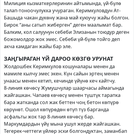
Милиция кызматкерлеринин айтымында, үй-бүлө
талап-тоноочулукка учураган. Керимкуловдун Ат-
Башыда чакан дүкөнү жана май куюучу жайы болгон.
Бирок “аны сатып жиберген” деген маалымат бар.
Балким, кол салуунун себеби Элизанын тоюдур деген
божомолдор жок эмес. Себеби үй-бүлө тойго деп
акча камдаган жайы бар эле.
ЗАҢГЫРАГАН ҮЙ ДАРОО КӨЗГӨ УРУНАТ
Жолдошбек Керимкулов кошуналары менен да
мамиле кылчу эмес экен. Күн сайын эртең менен
унаасы менен кетип, кечинде үйүнө кеч кайтчу.
8-линия көчөсү Жумушчулар шаарчасы аймагында
жайгашкан. Чапаев көчөсү менен түштүк тарапка
бара жатканда сол жак беттен чоң бетон көпүрө
көрүнөт. Ошол көпүрөдөн өтүп түз барганда
асфальты жок тар 8-линия көчөсү бар.
Маркумдардын үйү мына ушул жерде жайгашкан.
Тегерек-четтеги үйлөр эски болгондуктан, заманбап