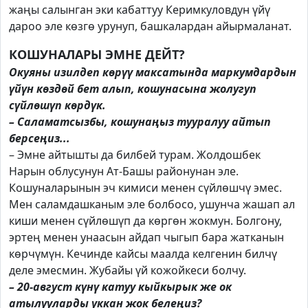
жаңы салынган эки кабаттуу Керимкуловдун үйү
дароо эле көзгө урунуп, башкалардан айырмаланат.
КОШУНАЛАРЫ ЭМНЕ ДЕЙТ?
Окуяны изилдеп көрүү максатында маркумдардын
үйүн көздөй бет алып, кошунасына жолугуп
сүйлөшүп көрдүк.
– Саламатсызбы, кошунаңыз тууралуу айтып
берсеңиз...
– Эмне айтышты да билбей турам. Жолдошбек
Нарын облусунун Ат-Башы районунан эле.
Кошуналарынын эч кимиси менен сүйлөшчү эмес.
Мен саламдашканым эле болбосо, ушунча жашап ал
киши менен сүйлөшүп да көргөн жокмун. Болгону,
эртең менен унаасын айдап чыгып бара жатканын
көрчүмүн. Кечинде кайсы маалда келгенин билчү
деле эмесмин. Жубайы үй кожойкеси болчу.
– 20-август күнү катуу кыйкырык же ок
атылууларды уккан жок белеңиз?