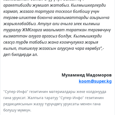
аракетибизди жумшап жатабыз. Кылмышкерлерди
кармап, жазага тартууга тоскоол болбошу үчүн
тергөө-иликтөө боюнча маалыматтарды азырынча
жарыялабайбыз. Атүгүл али ачыла элек кылмыш
тууралуу ЖМКларга маалымат тараткан тергөөчүнү
кызматтан алууга аргасыз болдук. Кылмышкерди
сөзсүз түрдө табабыз жана коомчулукка жарыя
кылып, тиешелүү жазасын алуусуна чара көрөбүз”,
-
деп билдирди ал.
Мухаммед Мадоморов
koom@super.kg
"Супер-Инфо" гезитинин материалдары жеке колдонууда
гана уруксат. Жалпыга таратуу "Супер-Инфо" гезитинин
редакциясынын жазуу түрүндөгү уруксаты менен гана
болушу мүмкүн.