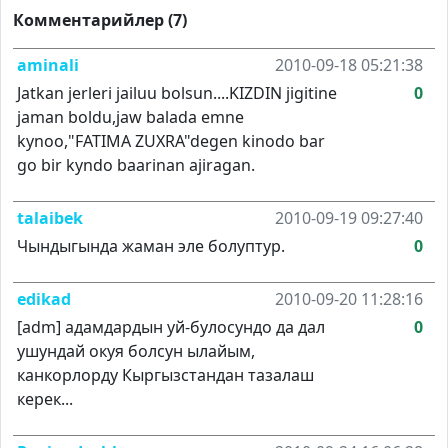
Комментарийлер (7)
aminali
2010-09-18 05:21:38
Jatkan jerleri jailuu bolsun....KIZDIN jigitine
0
jaman boldu,jaw balada emne
kynoo,"FATIMA ZUXRA"degen kinodo bar
go bir kyndo baarinan ajiragan.
talaibek
2010-09-19 09:27:40
Чындыгында жаман эле болуптур.
0
edikad
2010-09-20 11:28:16
[adm] адамдардын уй-булосундо да дал
0
ушундай окуя болсун ылайым,
канкорлорду Кыргызстандан тазалаш
керек...