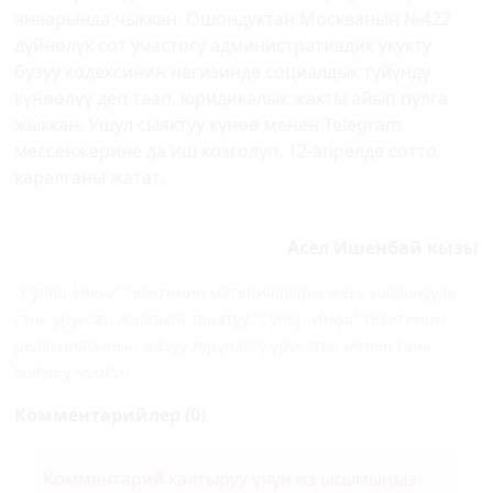
январында чыккан. Ошондуктан Москванын №422
дүйнөлүк сот участогу административдик укукту
бузуу кодексинин негизинде социалдык түйүндү
күнөөлүү деп таап, юридикалык жакты айып пулга
жыккан. Ушул сыяктуу күнөө менен Telegram
мессенжерине да иш козголуп, 12-апрелде сотто
каралганы жатат.
Асел Ишенбай кызы
"Супер-Инфо" гезитинин материалдары жеке колдонууда
гана уруксат. Жалпыга таратуу "Супер-Инфо" гезитинин
редакциясынын жазуу түрүндөгү уруксаты менен гана
болушу мүмкүн.
Комментарийлер (0)
Комментарий калтыруу үчүн өз ысымыңыз