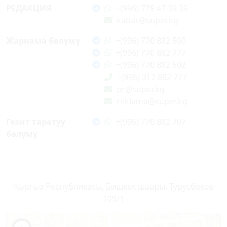
РЕДАКЦИЯ
+(996) 779 47 39 39
kabar@super.kg
Жарнама бөлүмү
+(996) 770 882 500
+(996) 770 882 777
+(996) 770 882 502
+(996) 312 882 777
pr@super.kg
reklama@super.kg
Гезит таратуу
+(996) 770 882 707
бөлүмү
Кыргыз Республикасы, Бишкек шаары, Турусбеков
109/1