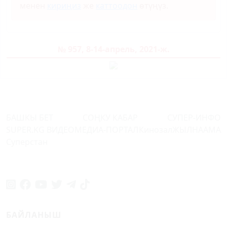
менен
кириңиз
же
каттоодон
өтүңүз.
№ 957, 8-14-апрель, 2021-ж.
БАШКЫ БЕТ
СОҢКУ КАБАР
СУПЕР-ИНФО
SUPER.KG ВИДЕО
МЕДИА-ПОРТАЛ
Кинозал
ЖЫЛНААМА
Суперстан
БАЙЛАНЫШ