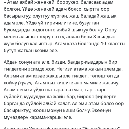
– Атам аябай жөнөкөй, боорукер, баласаак адам
болгон. Үйдө жөнөкөй адам болсо, сыртта оор
басырыктуу, олуттуу жүргөн, жаш баладай жашык
адам эле. Үйдө үй тиричилигине, бузулган
буюмдарды оңдогонго аябай шыктуу болчу. Оору
менен алышып жүрүп өттү, андан бери 8 жылдын
жүзү болуп калыптыр. Атам каза болгондо 10-классты
бүтүп жаткан кезим эле.
Абдан сонун ата эле, бизди, балдар-кыздарын бир
тилдегени эсимде жок. Негизи атама жакын элем да.
Ал эми апам кээде жакшы эле тилдеп, төпөштөп да
койчу
(күлүп)
. Атам кыз кишиге аяр мамиле жасачу.
Апам негизи үйдө шатыра-шатман, тарс-тарс
сүйлөйт, куудулдук да жайы бар, бирок эфирлерге
барганда сүйлөй албай калат. Ал эми атам болсо оор
басырыктуу, жоош момун киши болчу. Экөөнүн
мүнөздөрү карама-каршы эле.
Апам азыр Улуттук филармонияда “Эл шайырлары”