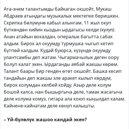
Ата-энем талантымды байкаган окшойт, Мукаш
Абдраев атындагы музыкалык мектепке беришкен.
Скрипка бөлүмүнө кабыл алынгам. 11 жыл окуп
бүткөндөн кийин кыздын ырдагысы келди
(күлүп)
.
Анан атайын вокалдан, опералык багытта сабак
алдым. Бирок ал окуумду турмушка чыгып кетип
бүтпөй калдым. Кудай буюрса, күзүндө окуумду
улантсамбы деп жатам. Чыгармачылык деген оору
болуп калат экен. Ырдаганды аябай жакшы көрөм.
Талант баары бир генден өтөт окшойт. Башка кесип
тандайын деп жакшы эле аракет кылып көрдүм,
бирок колумдан келбей койду. Азыр деле колум
бошой калса, нан бышыргыча деле, тамак жасагыча
деле колума комуз, гитара ала коюп кыңылдап калам.
Кайнене-кайнатам деле көнүп калышты.
– Үй-бүлөлүк жашоо кандай экен?