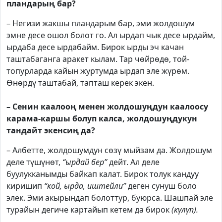
пландарың бар?
– Негизи жакшы пландарым бар, эми жолдошум
эмне десе ошол болот го. Ал ырдап чык десе ырдайм,
ырдаба десе ырдабайм. Бирок ырды эч качан
таштабаганга аракет кылам. Тар чөйрөдө, той-
топурларда кайын журтумда ырдап эле жүрөм.
Өнөрдү таштабай, тапташ керек экен.
– Сенин каалооң менен жолдошуңдун каалоосу
карама-каршы болуп калса, жолдошуңдукун
тандайт экенсиң да?
– Албетте, жолдошумдун сөзү мыйзам да. Жолдошум
деле түшүнөт,
“ырдай бер”
дейт. Ал деле
буулукканымды байкап калат. Бирок толук кандуу
киришип
“кой, ырда, иштейли”
деген сунуш боло
элек. Эми акырындап болоттур, буюрса. Шашпай эле
турайын дегиче картайып кетем да бирок
(күлүп).