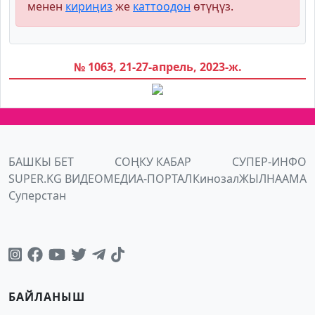
менен
кириңиз
же
каттоодон
өтүңүз.
№ 1063, 21-27-апрель, 2023-ж.
БАШКЫ БЕТ
СОҢКУ КАБАР
СУПЕР-ИНФО
SUPER.KG ВИДЕО
МЕДИА-ПОРТАЛ
Кинозал
ЖЫЛНААМА
Суперстан
БАЙЛАНЫШ