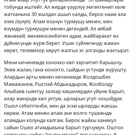
тобунда иштейт. Ал жерде үзүрлүү эмгектенип келе
жатканына 30 жылдан ашып калды, бирок наам ала
элек
(күлүп).
Апам өзүнүн турмушу менен, мен
өзүмдүн турмушум менен дегендей. Ал аябай
жөнөкөй, менменсинбеген адам, жайбаракат өз
дүйнөсүндө жүрө берет. Ушак сүйлөгөндү жаман
көрөт, телевизор көрүп жалгыз эс алганды жактырат.
Мени кичинемде конокко көп ээрчитип барышчу.
Экөө жалаң гана конокто, сыйдын үстүндө жүрүштү.
Алардын арты менен кичинемде Жолдошбек
Мамажанов, Рыспай Абдыкадыров, Жолболду
Алыбаев сыяктуу залкар кишилердин үйүнө барып,
алар жөнүндө көп уктум, ырларын угуп чоңойдум.
Ошол себептенби, мен да эски ырларды жакшы
көрөм. Атам менен апам эки жолго түшкөндө
апамдын колунда калгам. Бирок жайкы каникул
сайын Ошко атамдыкына барып турчумун. Оштон
келгенден кийин
“сеням-меням”
деп калчумун, 9