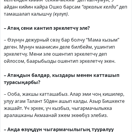
айдан кийин кайра Ошко барсам
“аркалык келди”
деп
тамашалап калышчу
(күлүп)
.
– Атаң сени кантип эркелетчү эле?
– Өзүнүн дежурный сөзү бар болчу “Мама кызым”
деген. Мунун маанисин деле билбейм, ушинтип
эркелетчү. Мени эле ошентип эркелетчү деп
ойлосом, баарыбызды ошентип эркелетчү экен.
– Атаңдын балдар, кыздары менен катташып
турасыңарбы?
– Ооба, жакшы катташабыз. Алар эми чоң кишилер,
улуу агам Талант 50дөн ашып калды. Азыр Бишкекте
жашайт. Үч эркек, үч кызбыз, чыгармачылыкка
аралашканы Акмаанай эжем экөөбүз элебиз.
– Анда өзүңдүн чыгармачылыгың тууралуу