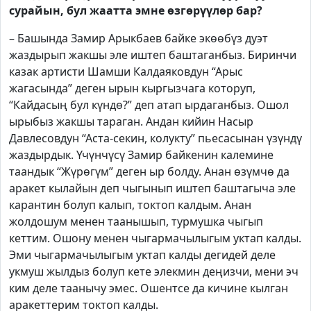
сурайын, бул жаатта эмне өзгөрүүлөр бар?
– Башында Замир Арыкбаев байке экөөбүз дуэт
жаздырып жакшы эле иштеп баштаганбыз. Биринчи
казак артисти Шамши Калдаяковдун “Арыс
жагасында” деген ырын кыргызчага которуп,
“Кайдасың бул күндө?” деп атап ырдаганбыз. Ошол
ырыбыз жакшы тараган. Андан кийин Насыр
Давлесовдун “Аста-секин, колукту” пьесасынан үзүндү
жаздырдык. Үчүнчүсү Замир байкенин калемине
таандык “Жүрөгүм” деген ыр болду. Анан өзүмчө да
аракет кылайын деп чыгынып иштеп баштагыча эле
карантин болуп калып, токтоп калдым. Анан
жолдошум менен таанышып, турмушка чыгып
кеттим. Ошону менен чыгармачылыгым уктап калды.
Эми чыгармачылыгым уктап калды дегидей деле
укмуш жылдыз болуп кете элекмин деңизчи, мени эч
ким деле таанычу эмес. Ошентсе да кичине кылган
аракеттерим токтоп калды.