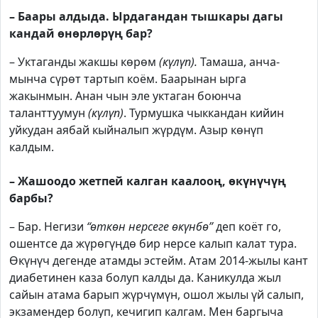
– Баары алдыда. Ырдагандан тышкары дагы
кандай өнөрлөрүң бар?
– Уктаганды жакшы көрөм
(күлүп).
Тамаша, анча-
мынча сүрөт тартып коём. Баарынан ырга
жакынмын. Анан чын эле уктаган боюнча
таланттуумун
(күлүп)
. Турмушка чыккандан кийин
уйкудан аябай кыйналып жүрдүм. Азыр көнүп
калдым.
– Жашоодо жетпей калган каалооң, өкүнүчүң
барбы?
– Бар. Негизи
“өткөн нерсеге өкүнбө”
деп коёт го,
ошентсе да жүрөгүңдө бир нерсе калып калат тура.
Өкүнүч дегенде атамды эстейм. Атам 2014-жылы кант
диабетинен каза болуп калды да. Каникулда жыл
сайын атама барып жүрчүмүн, ошол жылы үй салып,
экзамендер болуп, кечигип калгам. Мен баргыча