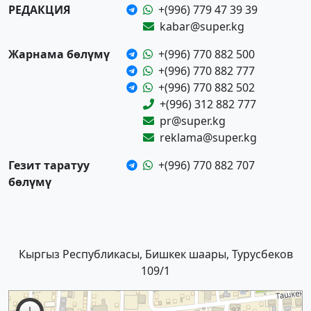
РЕДАКЦИЯ
+(996) 779 47 39 39
kabar@super.kg
Жарнама бөлүмү
+(996) 770 882 500
+(996) 770 882 777
+(996) 770 882 502
+(996) 312 882 777
pr@super.kg
reklama@super.kg
Гезит таратуу
+(996) 770 882 707
бөлүмү
Кыргыз Республикасы, Бишкек шаары, Турусбеков
109/1