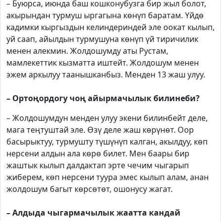
– Буюрса, июнда баш кошконубузга бир жыл болот,
акырындан турмуш ыргагына көнүп баратам. Үйдө
кадимки кыргыздын келиндериндей эле оокат кылып,
уй саап, айылдын турмушуна көнүп үй тиричилик
менен алекмин. Жолдошумду аты Рустам,
мамлекеттик кызматта иштейт. Жолдошум менен
эжем аркылуу таанышканбыз. Менден 13 жаш улуу.
– Ортоңордогу чоң айырмачылык билинеби?
– Жолдошумдун менден улуу экени билинбейт деле,
мага теңтуштай эле. Өзү деле жаш көрүнөт. Оор
басырыктуу, турмушту түшүнүп калган, акылдуу, көп
нерсени алдын ала көрө билет. Мен баары бир
жаштык кылып далдактап эрте чечим чыгарып
жиберем, көп нерсени туура эмес кылып алам, анан
жолдошум багыт көрсөтөт, ошонусу жагат.
– Алдыда чыгармачылык жаатта кандай