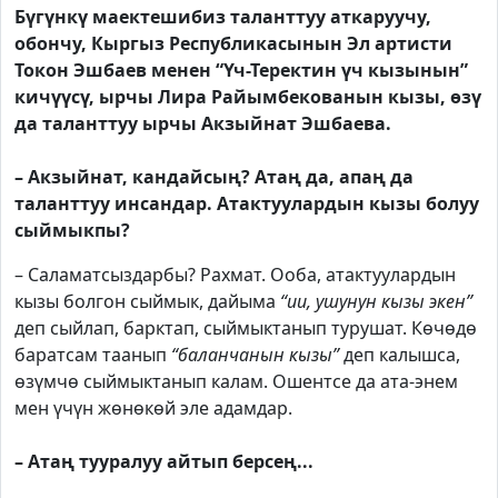
Бүгүнкү маектешибиз таланттуу аткаруучу,
обончу, Кыргыз Республикасынын Эл артисти
Токон Эшбаев менен “Үч-Теректин үч кызынын”
кичүүсү, ырчы Лира Райымбекованын кызы, өзү
да таланттуу ырчы Акзыйнат Эшбаева.
– Акзыйнат, кандайсың? Атаң да, апаң да
таланттуу инсандар. Атактуулардын кызы болуу
сыймыкпы?
– Саламатсыздарбы? Рахмат. Ооба, атактуулардын
кызы болгон сыймык, дайыма
“ии, ушунун кызы экен”
деп сыйлап, барктап, сыймыктанып турушат. Көчөдө
баратсам таанып
“баланчанын кызы”
деп калышса,
өзүмчө сыймыктанып калам. Ошентсе да ата-энем
мен үчүн жөнөкөй эле адамдар.
– Атаң тууралуу айтып берсең...