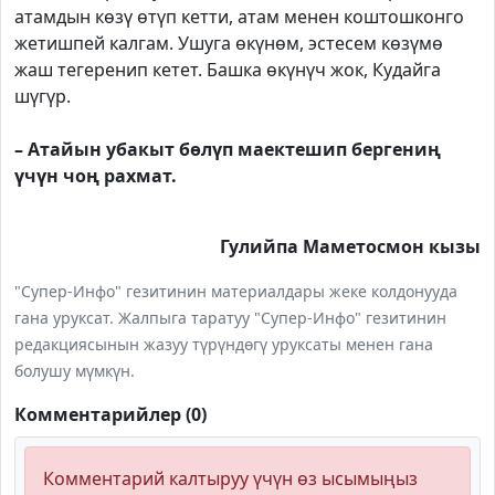
атамдын көзү өтүп кетти, атам менен коштошконго
жетишпей калгам. Ушуга өкүнөм, эстесем көзүмө
жаш тегеренип кетет. Башка өкүнүч жок, Кудайга
шүгүр.
– Атайын убакыт бөлүп маектешип бергениң
үчүн чоң рахмат.
Гулийпа Маметосмон кызы
"Супер-Инфо" гезитинин материалдары жеке колдонууда
гана уруксат. Жалпыга таратуу "Супер-Инфо" гезитинин
редакциясынын жазуу түрүндөгү уруксаты менен гана
болушу мүмкүн.
Комментарийлер (0)
Комментарий калтыруу үчүн өз ысымыңыз