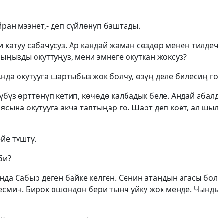
йран мээнет,- деп сүйлөнүп баштады.
и катуу сабачусуз. Ар кандай жаман сөздөр менен тилдеч
ңызды окуттуңуз, мени эмнеге окуткан жоксуз?
 Анда окутууга шартыбыз жок болчу, өзүң деле билесиң го
үбүз өрттөнүп кетип, көчөдө калбадык беле. Андай абал
сына окутууга акча таптыңар го. Шарт деп коёт, ал шылт
йе түштү.
би?
нда Сабыр деген байке келген. Сенин атаңдын агасы бол
месмин. Бирок ошондон бери тынч уйку жок менде. Чын