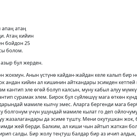
н апаң атаң
и. Атаң кийин
ен бойдон 25
сы болом.
азыр бул жерден.
он жокмун. Анын үстүнө кайдан-жайдан келе калып бир 
к андан кийин ал кишинин айткандары эсимден кетпей к
ам кантип эле өгөй болуп калсын, муну кабыл алуу мүмкү
нтип сурамак элем. Бирок бул сүйлөшүү мага өткөн күн
дарындай мамиле кылчу эмес. Аларга бергенди мага бер
усу болгонум үчүн ушундай мамиле кылат го деп ойлочуму
уу жазалагандары да эсиме түштү. Мени окутушкан жок, 
имди жей берди. Балким, ал киши чын айтып жаткан бол
ирип салды. Бир жолу теңтуш балдар бир аз ичип алдык,