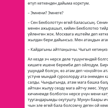
өтүп кеткенден дайыма корктум.
– Эмнени? Эмнеге?
– Сен Бекболоттун өгөй баласысың. Сени
менен ажырашып, кийин Бекболотко тийд
үйлөнгөн жок. Москвага иштейм деп кетк
жылдан бери дайынсыз. Мен атаңдын ага
– Кайдагыны айтпаңызчы. Чыгып кетиңиз 
Ал кезде эч нерсе деле түшүнгөндөй болг
кишиге ишене беремби деп ойлодум. Биро
ушундай болсун, өз атам деп чоңойгон ат
үстүнө мындай суроолорду ата-энемден ка
салды. Чындыгында, атам мага башка бал
айткан жылуу сөздү мага айтчу эмес. Улу
кичинемде болбогон нерсе үчүн мени кат
туугандарымды окутушту. Мунун баары ич
чын эле өгөй бала болсомчу деген ой кем