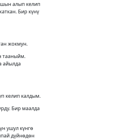
ашын алып келип
аткан. Бир күнү
ган жокмун.
н тааныйм.
а айылда
уп келип калдым.
урду. Бир маалда
үн ушул күнгө
шпай дүйнөдөн