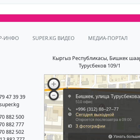
Р-ИНФО
SUPER.KG ВИДЕО
МЕДИА-ПОРТАЛ
Кыргыз Республикасы, Бишкек шаа
Турусбеков 109/1
79 47 39 39
super.kg
70 882 500
70 882 777
70 882 502
312 882 777