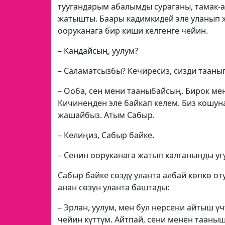
туугандарым абалымды сураганы, тамак-
жатышты. Баары кадимкидей эле уланып ж
ооруканага бир киши келгенге чейин.
– Кандайсың, уулум?
– Саламатсызбы? Кечиресиз, сизди тааны
– Ооба, сен мени тааныбайсың. Бирок ме
Кичинеңден эле байкап келем. Биз кошун
жашайбыз. Атым Сабыр.
– Келиңиз, Сабыр байке.
– Сенин ооруканага жатып калганыңды уг
Сабыр байке cөздү уланта албай көпкө от
анан сөзүн уланта баштады:
– Эрлан, уулум, мен бул нерсени айтыш үч
чейин күттүм. Айтпай, сени менен тааны