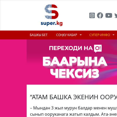
БАШКЫ БЕТ
СОҢКУ КАБАР
СУПЕР-ИНФО
“АТАМ БАШКА ЭКЕНИН ООР
– Мындан 3 жыл мурун балдар менен муш
сынып ооруканага жатып калдым. Ата-эне