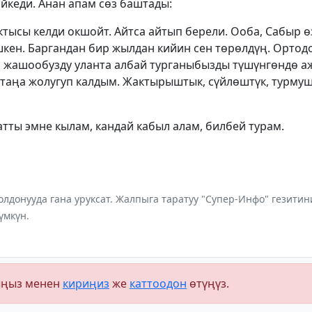
йкеди. Анан апам сөз баштады:
ктысы келди окшойт. Айтса айтып берели. Ооба, Сабыр ө
кен. Баргандан бир жылдан кийин сен төрөлдүң. Ортодо
үз жашообузду уланта албай турганыбызды түшүнгөндө 
атаңа жолугуп калдым. Жактырыштык, сүйлөштүк, турмуш
атты эмне кылам, кандай кабыл алам, билбей турам.
лдонууда гана уруксат. Жалпыга таратуу "Супер-Инфо" гезит
үмкүн.
ыңыз менен
кириңиз
же
каттоодон
өтүңүз.