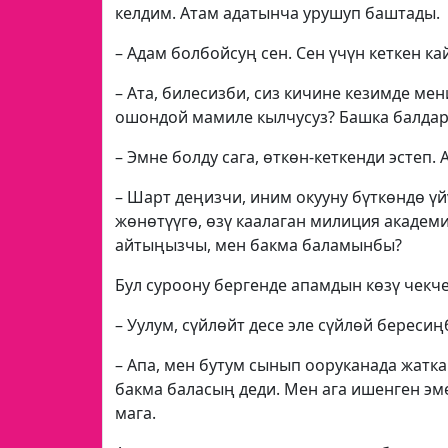
келдим. Атам адатынча урушуп баштады.
– Адам болбойсуң сен. Сен үчүн кеткен ка
– Ата, билесизби, сиз кичине кезимде мен
ошондой мамиле кылчусуз? Башка балдары
– Эмне болду сага, өткөн-кеткенди эстеп.
– Шарт деңизчи, иним окууну бүткөндө үй
жөнөтүүгө, өзү каалаган милиция академия
айтыңызчы, мен бакма баламынбы?
Бул суроону бергенде апамдын көзү чекче
– Уулум, сүйлөйт десе эле сүйлөй бересиң
– Апа, мен бутум сынып ооруканада жатка
бакма баласың деди. Мен ага ишенген э
мага.