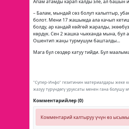
Апам атамды карап калды эле, ал башын и
– Балам, мындай сөз болуп калыптыр, уба
болот. Мени 17 жашымда ала качып кетиш
болду, ар кандай көйгөй жаралды, экөөб
көрдүк. Сен 2 жашка чыкканда мына, бул 
Ошентип жаңы турмушум башталды...
Мага бул сөздөр катуу тийди. Бул маалым
"Супер-Инфо" гезитинин материалдары жеке ко
жазуу түрүндөгү уруксаты менен гана болушу м
Комментарийлер (0)
Комментарий калтыруу үчүн өз ысым