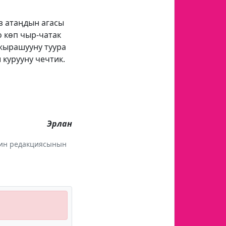
з атаңдын агасы
 көп чыр-чатак
ажырашууну туура
 курууну чечтик.
Эрлан
инин редакциясынын