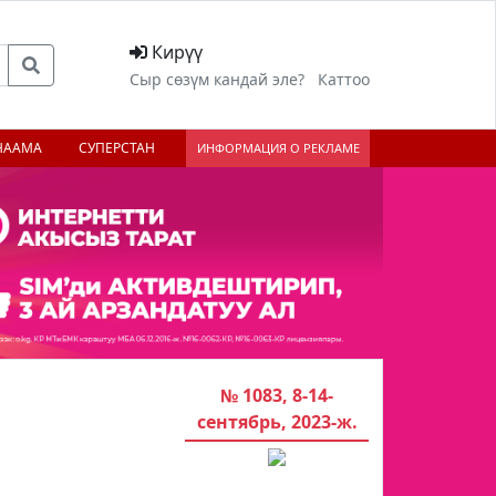
Кирүү
Сыр сөзүм кандай эле?
Каттоо
НААМА
СУПЕРСТАН
ИНФОРМАЦИЯ О РЕКЛАМЕ
№ 1083, 8-14-
cентябрь, 2023-ж.