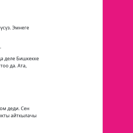
үсүз. Эмнеге
.
да деле Бишкекке
оо да. Ата,
ом деди. Сен
дыкты айткылачы