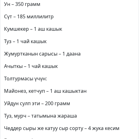
Ун – 350 грамм
Сүт – 185 миллилитр
Кумшекер – 1 аш кашык
Туз – 1 чай кашык
Жумуртканын сарысы – 1 даана
Ачыткы – 1 чай кашык
Толтурмасы үчүн:
Майонез, кетчуп – 1 аш кашыктан
Уйдун сулп эти – 200 грамм
Туз, мурч – татымына жараша
Чеддер сыры же катуу сыр сорту – 4 жука кесим