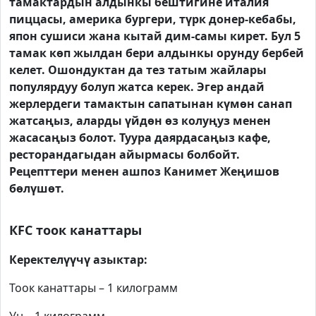
тамактардын алдынкы бештигине италия
пиццасы, америка бургери, түрк донер-кебабы,
япон сушиси жана кытай дим-самы кирет. Бул 5
тамак көп жылдан бери алдынкы орунду бербей
келет. Ошондуктан да тез татым жайлары
популярдуу болуп жатса керек. Эгер андай
жерлердеги тамактын сапатынан күмөн санап
жатсаңыз, аларды үйдөн өз колуңуз менен
жасасаңыз болот. Туура даярдасаңыз кафе,
ресторандагыдан айырмасы болбойт.
Рецепттери менен ашпоз Канимет Жеңишов
бөлүшөт.
КFC тоок канаттары
Керектелүүчү азыктар:
Тоок канаттары – 1 килограмм