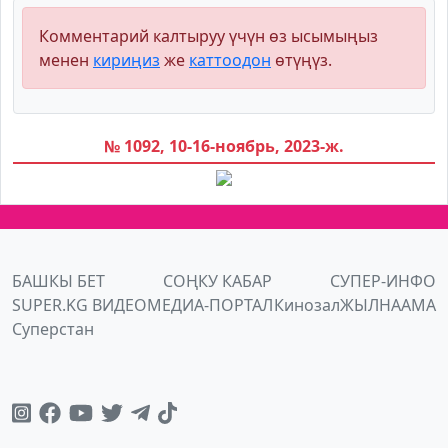
Комментарий калтыруу үчүн өз ысымыңыз
менен
кириңиз
же
каттоодон
өтүңүз.
№ 1092, 10-16-ноябрь, 2023-ж.
БАШКЫ БЕТ
СОҢКУ КАБАР
СУПЕР-ИНФО
SUPER.KG ВИДЕО
МЕДИА-ПОРТАЛ
Кинозал
ЖЫЛНААМА
Суперстан