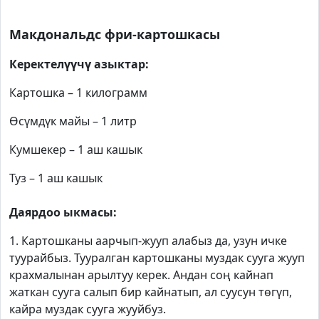
Макдональдс фри-картошкасы
Керектелүүчү азыктар:
Картошка – 1 килограмм
Өсүмдүк майы – 1 литр
Кумшекер – 1 аш кашык
Туз – 1 аш кашык
Даярдоо ыкмасы:
1. Картошканы аарчып-жууп алабыз да, узун ичке
туурайбыз. Тууралган картошканы муздак сууга жууп
крахмалынан арылтуу керек. Андан соң кайнап
жаткан сууга салып бир кайнатып, ал суусун төгүп,
кайра муздак сууга жууйбуз.