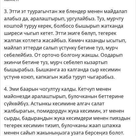
3. Этти эт туурагычтан же блендер менен майдалап
алабыз да, аралаштырып, ургулайбыз. Туз, мурчту
кошпой туруу керек, болбосо бышырып жатканда
ширеси чыгып кетет. Этти экиге бөлүп, тегерек
жалпак котлета жасайбыз. Көмөч казанды ысытып,
майлап эттерди салып үстүнкү бетине туз, мурч
себелейбиз. От орточо болгону жакшы. Оодарып
экинчи бетине туз, мурч себелеп кызартып
бышырабыз. Бышканга аз калганда сыр кесимин
үстүнө коюп, капкагын жаба туруп чыгарабыз.
4. Эми баарын чогултуу калды. Кетчуп менен
майонезди аралаштырып, булочканын беттерине
сүйкөйбүз. Астынкы кесимине алгач салат
жалбырагын, помидордун жука кесимин, эт менен
сырды, бадыраңдын жука кесимдери менен пияздын
тегерек кесимин тизип, булочканы жаап шпажка
менен сайып жакыныңызга узата берсеңиз болот.