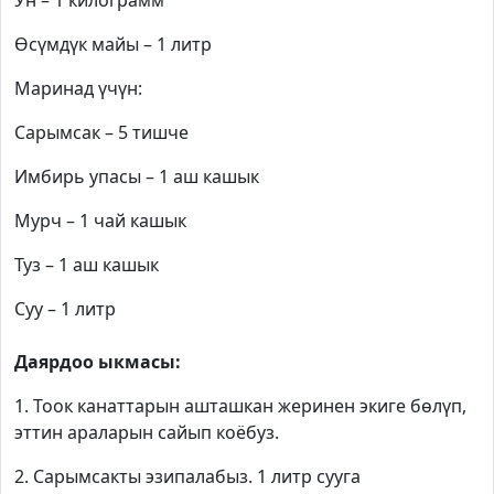
Ун – 1 килограмм
Өсүмдүк майы – 1 литр
Маринад үчүн:
Сарымсак – 5 тишче
Имбирь упасы – 1 аш кашык
Мурч – 1 чай кашык
Туз – 1 аш кашык
Суу – 1 литр
Даярдоо ыкмасы:
1. Тоок канаттарын ашташкан жеринен экиге бөлүп,
эттин араларын сайып коёбуз.
2. Сарымсакты эзипалабыз. 1 литр сууга