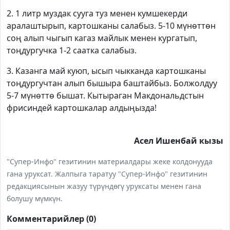
2. 1 литр муздак сууга туз менен кумшекерди
аралаштырып, картошканы салабыз. 5-10 мүнөттөн
соң алып чыгып кагаз майлык менен кургатып,
тоңдургучка 1-2 саатка салабыз.
3. Казанга май куюп, ысып чыкканда картошканы
тоңдургучтан алып бышыра баштайбыз. Болжолдуу
5-7 мүнөттө бышат. Кытыраган Макдональдстын
фрисиндей картошкалар алдыңызда!
Асел Ишенбай кызы
"Супер-Инфо" гезитинин материалдары жеке колдонууда
гана уруксат. Жалпыга таратуу "Супер-Инфо" гезитинин
редакциясынын жазуу түрүндөгү уруксаты менен гана
болушу мүмкүн.
Комментарийлер (0)