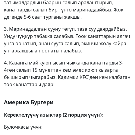
татымалдардын баарын салып аралаштырып,
канаттарды салып бир түнгө маринаддайбыз. Жок
дегенде 5-6 саат турганы жакшы.
3. Маринаддалган сууну төгүп, таза суу даярдайбыз.
Унду чуңкур табакка салабыз. Тоок канаттарын алгач
унга оонатып, анан сууга салып, экинчи жолу кайра
унга жакшылап оонатып алабыз.
4. Казанга май куюп ысып чыкканда канаттарды 3-
4төн салып 15 мүнөттөн кем эмес коюп кызарта
бышырып чыгарабыз. Кадимки KFC`ден кем калбаган
тоок канаттары даяр!
Америка Бургери
Керектелүүчү азыктар (2 порция үчүн):
Булочкасы үчүн: