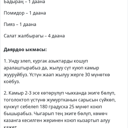
Бадыраң – 1 даана
Помидор – 1 даана
Пияз – 1 даана
Салат жалбырагы – 4 даана
Даярдоо ыкмасы:
1. Унду элеп, кургак азыктарды кошуп
аралаштырабыз да, жылуу сүт куюп камыр
жууруйбуз. Үстүн жаап жылуу жерге 30 мүнөткө
коёбуз.
2. Камыр 2-3 эсе көтөрүлүп чыкканда экиге бөлүп,
тоголоктоп үстүнө жумуртканын сарысын сүйкөп,
күнжүт себелеп 180 градуска 25 мүнөт коюп
бышырабыз. Чыгарып тең экиге бөлүп, көмөч
казанга кесилген жеринен коюп кызартып алуу
кажет.