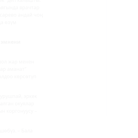
ек” деп калышты.
Аягында врачтар
есарево андай чоң
а өзүм
 эмнени
ошол жар менен
дар аманат”
олдоо көрсөтүп
 урушпай, эркек
салган окуялар
ын коргонуусу –
шөбүз. – Бала