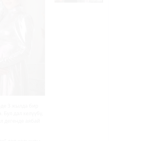
рде 3 жылда бир
 Бул дал келүүбү,
ул дегенде аябай