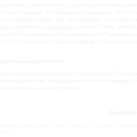
анда досторубуз аны “окшошсуң” деп Жылдызга жибере б
кел, сени тартабыз” деп Жылдызга сунуштадым. Тартып ж
 Анан “чукчуңда” дейм. Бул “чукчуңдабайм, ансыз деле 
лосуң, визажистке окуучуларың көп болот” дейм. Экөөбүз
п кетти. Жылдыз мурун блогерлерди көрүп “жарнамага 
чү. Тикток менен ийгиликке жетебиз деп ойлогон эмеспи
туу планыңыздар барбы?
офессионалдык деңгээлде иштеп чыккандардан “Кыз-жигит
ген ырларыбыз бар. Жакында Зарлык Камбаралиевден со
ол ыр менен чыгалы деп турабыз.
Гулийпа М
лдонууда гана уруксат. Жалпыга таратуу "Супер-Инфо" гезит
үмкүн.