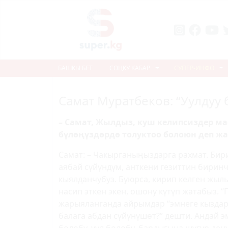
БАШКЫ БЕТ
СОҢКУ КАБАР
СУПЕР-ИНФО
Самат Муратбеков: “Уулдуу 
– Самат, Жылдыз, куш келипсиздер мае
бүлөңүздөрдө толуктоо болоюн деп ж
Самат: – Чакырганыңыздарга рахмат. Бир
аябай сүйүндүм, анткени гезиттин биринч
кыялданчубуз. Буюрса, кирип келген жыл
насип эткен экен, ошону күтүп жатабыз. “
жарыяланганда айрымдар “эмнеге кыздар
балага абдан сүйүнүшөт?” дешти. Андай э