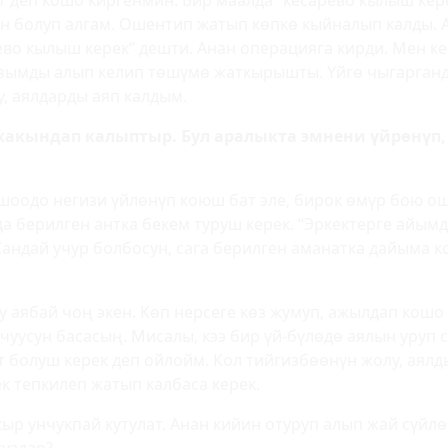
т деп кошо киргенмин. Бир маалда “кесарево кылыш кер
ын болуп алгам. Ошентип жатып көпкө кыйналып калды. 
во кылыш керек” дешти. Анан операцияга кирди. Мен к
ызымды алып келип төшүмө жаткырышты. Үйгө чыгарганд
, аялдарды аяп калдым.
жакындап калыптыр. Бул аралыкта эмнени үйрөнүп,
Жашоодо негизи үйлөнүп коюш бат эле, бирок өмүр бою 
а берилген антка бекем туруш керек. “Эркектерге айым
андай учур болбосун, сага берилген аманатка дайыма к
лу аябай чоң экен. Көп нерсеге көз жумуп, ажылдап кошо
чуусун басасың. Мисалы, кээ бир үй-бүлөдө аялын уруп 
т болуш керек деп ойлойм. Кол тийгизбөөнүн жолу, аялд
ек тепкилеп жатып калбаса керек.
кыр унчукпай кутулат. Анан кийин отуруп алып жай сүйлө