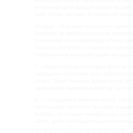
болобу, уул болобу, бардыгына шүгүр деч
күткөнүмдө деле ушундай эмоция болмок.
эркек күткөн эмесмин. Жубайым эле эркек
Жылдыз: – Операция жолу менен төрөгөнд
баарынан да эркекти мен күттүм. Кесаре
Кадимкидей чоң операциядан өтөсүң, ка
Анысы аз келгенсип, 3-4 эле жолу төрөгөнг
болушу үчүн атайын адистердин кеңеши
С.: – Биздин планда жокто деле врачтар 
“силердикин эсептедик, ушул айда кошул
(күлүп). “Саматтын каны жаңырыптыр” де
сенин каның жаңырып жатыптыр” деп кал
Ж.: – Ошондойлор аябай көп болду. Бир в
кан жаңырат” деген эле. Чынында, кыздар
билбейм. Биз атайын пландаган да, санат
ыйлап, денем калчылдап, башкача сезимд