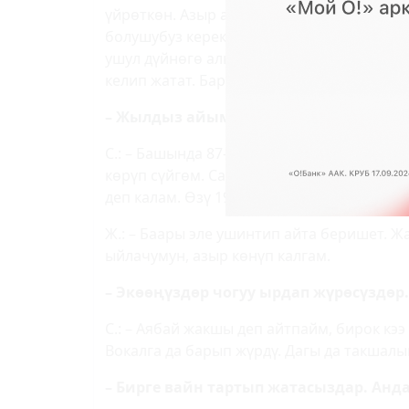
үйрөткөн. Азыр ата-энемдин өз үй-бүлөлө
болушубуз керек экен. Мен дагы ушул уч
ушул дүйнөгө алып келгени үчүн эле ыра
келип жатат. Бардык бала өзүнүн ата-эне
– Жылдыз айымды “улуу көрүнөт” деп 
С.: – Башында 87-жылкыдай көрүнчү (күлү
көрүп сүйгөм. Сахнада ырдап жатып Куда
деп калам. Өзү 1991-жылкы, жанынан жаш 
Ж.: – Баары эле ушинтип айта беришет. 
ыйлачумун, азыр көнүп калгам.
– Экөөңүздөр чогуу ырдап жүрөсүзд
С.: – Аябай жакшы деп айтпайм, бирок кэ
Вокалга да барып жүрдү. Дагы да такшалып
– Бирге вайн тартып жатасыздар. Анд