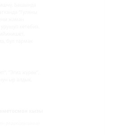
еришчү. Башында
атканда “Гуляны
мени жаман
 урушуп кетебиз.
кийинишет,
з, бул тармак
”, “Эгиз жүрөк”,
нун ыр алдык,
аметосмон кызы
инин редакциясынын