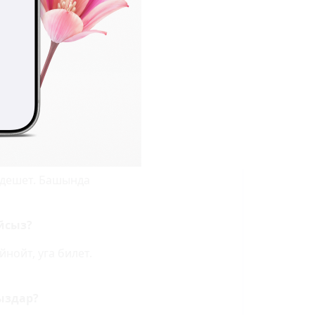
 ата-энеге ыраазы
 айтам. Экөө мени
ганбы, ыйлагым
ласыз?
ом. Бирок бир
гам. Боёнгондонбу
 дешет. Башында
йсыз?
нойт, уга билет.
ыздар?