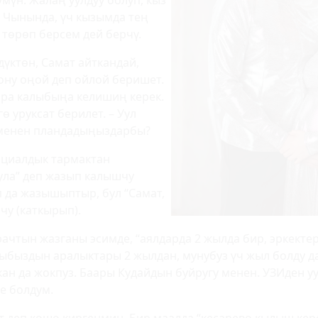
үмүн. Жалаң уулдуу болуп, кыз
 Чынында, үч кызымда тең
 төрөп берсем дей берчү.
үктөн, Самат айткандай,
вону оңой деп ойлой беришет.
йра калыбыңа келишиң керек.
ө уруксат берилет. – Уул
 менен пландадыңыздарбы?
социалдык тармактан
гула” деп жазып калышчу
п да жазышыптыр, бул “Самат,
чу (каткырып).
рачтын жазганы эсимде, “аялдарда 2 жылда бир, эркекте
ыбыздын аралыктары 2 жылдан, мунубуз үч жыл болду да.
кан да жокпуз. Баары Кудайдын буйругу менен. УЗИден у
е болдум.