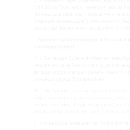
С.: – Биринчи төрөтүндө өнөктөштүк төрө
Мен болсо “жок, өзүң төрөйсүң” деп кый
“балаңызды аман алып калыш үчүн кесаре
операция экенин деле билчү эмесмин. К
тыңыттым. Катар-катар кыздуу болгонгобу
– Турмуш курганыңыздарга 10 жылга 
түшүндүңүздөр?
С.: – Билгенден биле элегибиз көп али. 
жашап кетиш кыйын. Нике окулуп жатканд
дегенди мурун жакшы түшүнчү эмесмин. К
жанында турушубуз керек экен.
Ж.: – Үй-бүлөнү сактап калууда аялдын ро
сүйлөп жатканда унчукпай койсоң, анын а
болуп жатпайбы. Кээде аялдардан да кете
аялдын тили. Тилин эле тартып турса, эрк
С.: – Экөөбүздө келишпестик болсо бул та