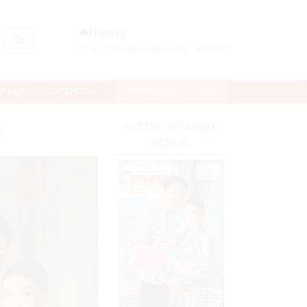
Кирүү
Сыр сөзүм кандай эле?
Каттоо
НААМА
СУПЕРСТАН
ИНФОРМАЦИЯ О РЕКЛАМЕ
№ 1108, 1-7-март,
”
2024-ж.