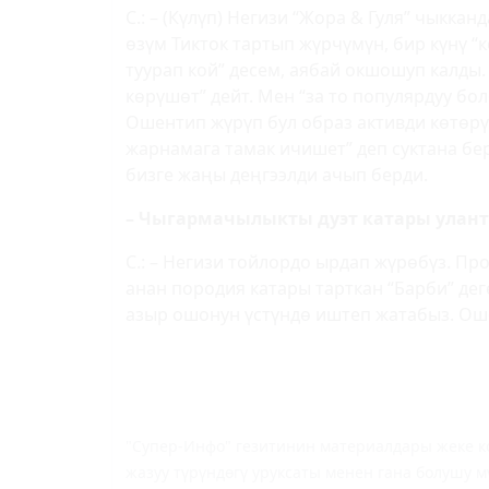
С.: – (Күлүп) Негизи “Жора & Гуля” чыкк
өзүм Тикток тартып жүрчүмүн, бир күнү “
туурап кой” десем, аябай окшошуп калды.
көрүшөт” дейт. Мен “за то популярдуу бо
Ошентип жүрүп бул образ активди көтөрү
жарнамага тамак ичишет” деп суктана бер
бизге жаңы деңгээлди ачып берди.
– Чыгармачылыкты дуэт катары улан
С.: – Негизи тойлордо ырдап жүрөбүз. Пр
анан породия катары тарткан “Барби” де
азыр ошонун үстүндө иштеп жатабыз. Ош
"Супер-Инфо" гезитинин материалдары жеке ко
жазуу түрүндөгү уруксаты менен гана болушу м