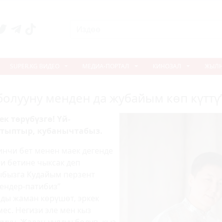
SUPER.KG ВИДЕО
МЕДИА-ПОРТАЛ
КИНОЗАЛ
ЖЫЛ
болууну менден да жубайым көп күттү
к төрүбүзгө! Үй-
атыптыр, кубанычтабыз.
инчи бет менен маек дегенде
и бетине чыксак деп
ыбызга Кудайым перзент
Гендер-патибиз”
ды жаман көрүшөт, эркек
мес. Негизи эле мен кыз