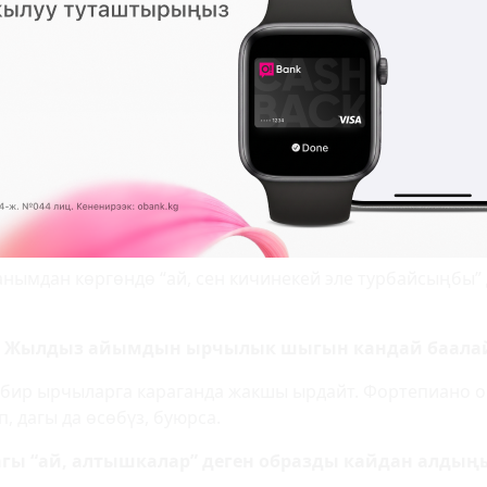
рү бар. Баары жакшы, экөө менен тең сүйлөшөм. Негизи
урдан пайдаланып апама да, атама да ыраазычылыгымды
азымын (ыйлап). Билбейм, бала чактагы нерсе калып кал
си менен чоңойсо, эч ким ажырашпаса дейт элем.
көп жазышат экен. Самат, сиз муну кандай кабыл а
п). Биринчи таанышканда, чынында, муну улуу деп ойлог
йдан “ушул кыз менен таанышып калсам экен” деп суран
эле көрүнөт.
Жанымдан көргөндө “ай, сен кичинекей эле турбайсыңбы”
өр. Жылдыз айымдын ырчылык шыгын кандай баала
э бир ырчыларга караганда жакшы ырдайт. Фортепиано ой
, дагы да өсөбүз, буюрса.
агы “ай, алтышкалар” деген образды кайдан алдың